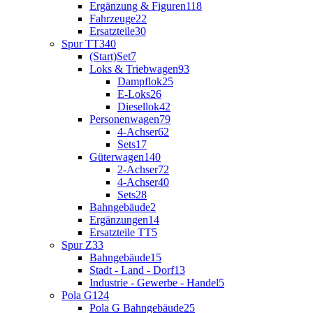
Ergänzung & Figuren
118
Fahrzeuge
22
Ersatzteile
30
Spur TT
340
(Start)Set
7
Loks & Triebwagen
93
Dampflok
25
E-Loks
26
Diesellok
42
Personenwagen
79
4-Achser
62
Sets
17
Güterwagen
140
2-Achser
72
4-Achser
40
Sets
28
Bahngebäude
2
Ergänzungen
14
Ersatzteile TT
5
Spur Z
33
Bahngebäude
15
Stadt - Land - Dorf
13
Industrie - Gewerbe - Handel
5
Pola G
124
Pola G Bahngebäude
25