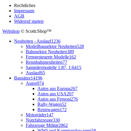
Rechtliches
Impressum
AGB
Widerruf starten
Webshop
© Scotti:Shop™
Neuheiten - Auslauf
1236
Modellbausektor Neuheiten
528
Bahnsektor Neuheiten
389
Ferngesteuerte Modelle
162
Rennbahnneuheiten
77
Sammlermodelle 1:87, 1:64
15
Auslauf
65
Bausätze
14196
Autos
974
Autos aus Europa
267
Autos aus USA
207
Autos aus Fernost
276
Rally-Wagen
52
Rennwagen
172
Motorräder
147
Nutzfahrzeuge
330
Fahrzeuge Militär
2862
WWI und Kommandowagen
58