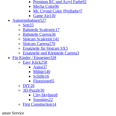
Premium RC und Acryl Farbe
92
Mecha Color
96
Mr. Crystal Color (Perlfarbe)
7
Game Air
130
Autorennbahnen
527
Sets
55
Bahnteile Scalextric
17
Bahnteile Carrera
36
Slotcars Scalextric
141
Slotcars Carrera
270
Ersatzteile für Slotcars SX
5
Ersatzteile und Kleinteile Carrera
3
Für Kinder / Einsteiger
328
Easy Klick
258
Autos
37
Militär
140
Schiffe
16
Flugzeuge
65
DIY
26
3D-Puzzle
30
City-Skylines
8
Sonstiges
22
First Construction
14
unser Service