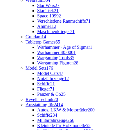
Weltraum
304
Star Wars
27
Star Trek
21
Space 1999
2
Verschiedene Raumschiffe
71
Anime
112
Maschinenkrieger
71
Gundam
14
Tabletop Games
65
Warhammer - Age of Sigmar
1
Warhammer 40.000
1
Wargaming Tools
35
Wargaming Figuren
28
Model Sets
176
Model Cars
47
Nutzfahrzeuge
12
Schiffe
21
Flieger
71
Panzer & Co
25
Revell Technik
20
Ausstattung für
2414
Autos, LKW & Motorräder
200
Schiffe
234
Militärfahrzeuge
266
Kleinteile für Holzmodelle
52