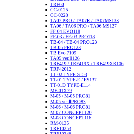
TRF
60
CC-01
25
CC-02
28
TA07 PRO / TA07R / TA07MS
133
TA06 / TA06 PRO / TA06 MS
127
FF-04 EVO
118
FF-03 / FF-03 PRO
118
TB-04 / TB-04 PRO
123
TB-05 PRO
123
TB Evo.7
109
TA05 ver.II
126
TRF419 / TRF419X / TRF419XR
106
TRF420
12
TT-02 TYPE-S
153
TT-01 TYPE-E / ES
137
TT-01D TYPE-E
114
MF-01X
79
M-05 / M-05 PRO
81
M-05 ver.ⅡPRO
83
M-06 / M-06 PRO
81
M-07 CONCEPT
120
M-08 CONCEPT
116
RM-01
35
TRF102
53
TRF103
46