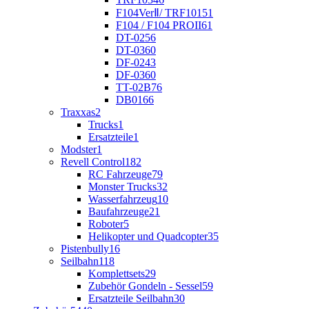
F104VerⅡ/ TRF101
51
F104 / F104 PROII
61
DT-02
56
DT-03
60
DF-02
43
DF-03
60
TT-02B
76
DB01
66
Traxxas
2
Trucks
1
Ersatzteile
1
Modster
1
Revell Control
182
RC Fahrzeuge
79
Monster Trucks
32
Wasserfahrzeug
10
Baufahrzeuge
21
Roboter
5
Helikopter und Quadcopter
35
Pistenbully
16
Seilbahn
118
Komplettsets
29
Zubehör Gondeln - Sessel
59
Ersatzteile Seilbahn
30