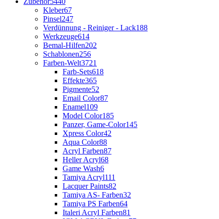
Zubehör
5440
Kleber
67
Pinsel
247
Verdünnung - Reiniger - Lack
188
Werkzeuge
614
Bemal-Hilfen
202
Schablonen
256
Farben-Welt
3721
Farb-Sets
618
Effekte
365
Pigmente
52
Email Color
87
Enamel
109
Model Color
185
Panzer, Game-Color
145
Xpress Color
42
Aqua Color
88
Acryl Farben
87
Heller Acryl
68
Game Wash
6
Tamiya Acryl
111
Lacquer Paints
82
Tamiya AS- Farben
32
Tamiya PS Farben
64
Italeri Acryl Farben
81