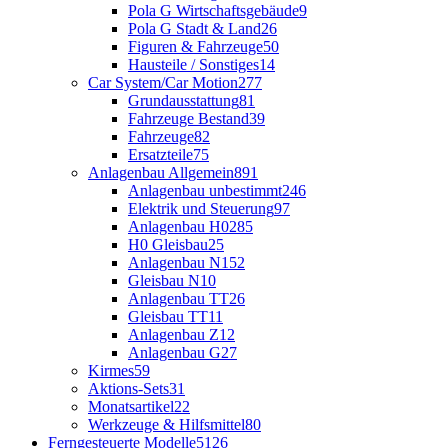
Pola G Wirtschaftsgebäude
9
Pola G Stadt & Land
26
Figuren & Fahrzeuge
50
Hausteile / Sonstiges
14
Car System/Car Motion
277
Grundausstattung
81
Fahrzeuge Bestand
39
Fahrzeuge
82
Ersatzteile
75
Anlagenbau Allgemein
891
Anlagenbau unbestimmt
246
Elektrik und Steuerung
97
Anlagenbau H0
285
H0 Gleisbau
25
Anlagenbau N
152
Gleisbau N
10
Anlagenbau TT
26
Gleisbau TT
11
Anlagenbau Z
12
Anlagenbau G
27
Kirmes
59
Aktions-Sets
31
Monatsartikel
22
Werkzeuge & Hilfsmittel
80
Ferngesteuerte Modelle
5126