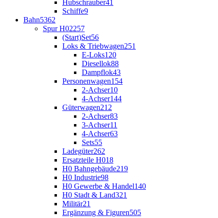
Hubschrauber
41
Schiffe
9
Bahn
5362
Spur H0
2257
(Start)Set
56
Loks & Triebwagen
251
E-Loks
120
Diesellok
88
Dampflok
43
Personenwagen
154
2-Achser
10
4-Achser
144
Güterwagen
212
2-Achser
83
3-Achser
11
4-Achser
63
Sets
55
Ladegüter
262
Ersatzteile H0
18
H0 Bahngebäude
219
H0 Industrie
98
H0 Gewerbe & Handel
140
H0 Stadt & Land
321
Militär
21
Ergänzung & Figuren
505