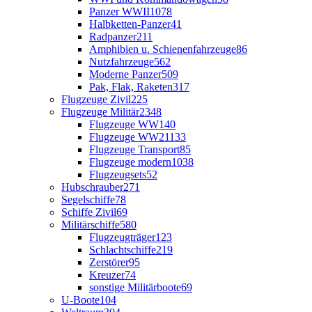
Panzer WWII
1078
Halbketten-Panzer
41
Radpanzer
211
Amphibien u. Schienenfahrzeuge
86
Nutzfahrzeuge
562
Moderne Panzer
509
Pak, Flak, Raketen
317
Flugzeuge Zivil
225
Flugzeuge Militär
2348
Flugzeuge WW1
40
Flugzeuge WW2
1133
Flugzeuge Transport
85
Flugzeuge modern
1038
Flugzeugsets
52
Hubschrauber
271
Segelschiffe
78
Schiffe Zivil
69
Militärschiffe
580
Flugzeugträger
123
Schlachtschiffe
219
Zerstörer
95
Kreuzer
74
sonstige Militärboote
69
U-Boote
104