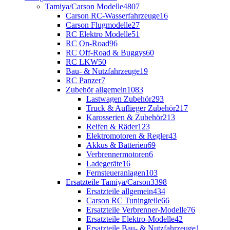
Tamiya/Carson Modelle
4807
Carson RC-Wasserfahrzeuge
16
Carson Flugmodelle
27
RC Elektro Modelle
51
RC On-Road
96
RC Off-Road & Buggys
60
RC LKW
50
Bau- & Nutzfahrzeuge
19
RC Panzer
7
Zubehör allgemein
1083
Lastwagen Zubehör
293
Truck & Auflieger Zubehör
217
Karosserien & Zubehör
213
Reifen & Räder
123
Elektromotoren & Regler
43
Akkus & Batterien
69
Verbrennermotoren
6
Ladegeräte
16
Fernsteueranlagen
103
Ersatzteile Tamiya/Carson
3398
Ersatzteile allgemein
434
Carson RC Tuningteile
66
Ersatzteile Verbrenner-Modelle
76
Ersatzteile Elektro-Modelle
42
Ersatzteile Bau- & Nutzfahrzeuge
1