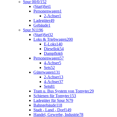
Spur 00/0/1
52
(Start)Set
1
Personenwagen
1
2-Achser
1
Ladegüter
49
Gebäude
1
Spur N
1196
(Start)Set
32
Loks & Triebwagen
200
E-Loks
140
Diesellok
54
Dampflok
6
Personenwagen
57
4-Achser
5
Sets
52
Güterwagen
131
2-Achser
13
4-Achser
37
Sets
81
Tram u. Bus System von Tomytec
29
Schienen für Tomytec
153
Ladegüter für Spur N
79
Bahngebäude
118
Stadt - Land - Dorf
149
Handel, Gewerbe, Industrie
78