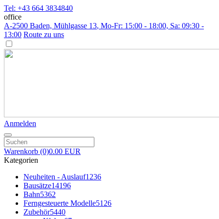
Tel: +43 664 3834840
office
A-2500 Baden, Mühlgasse 13
, Mo-Fr: 15:00 - 18:00, Sa: 09:30 -
13:00
Route zu uns
Anmelden
Warenkorb
(0)
0.00 EUR
Kategorien
Neuheiten - Auslauf
1236
Bausätze
14196
Bahn
5362
Ferngesteuerte Modelle
5126
Zubehör
5440