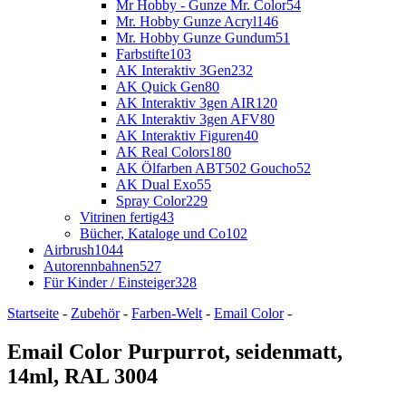
Mr Hobby - Gunze Mr. Color
54
Mr. Hobby Gunze Acryl
146
Mr. Hobby Gunze Gundum
51
Farbstifte
103
AK Interaktiv 3Gen
232
AK Quick Gen
80
AK Interaktiv 3gen AIR
120
AK Interaktiv 3gen AFV
80
AK Interaktiv Figuren
40
AK Real Colors
180
AK Ölfarben ABT502 Goucho
52
AK Dual Exo
55
Spray Color
229
Vitrinen fertig
43
Bücher, Kataloge und Co
102
Airbrush
1044
Autorennbahnen
527
Für Kinder / Einsteiger
328
Startseite
-
Zubehör
-
Farben-Welt
-
Email Color
-
Email Color Purpurrot, seidenmatt,
14ml, RAL 3004