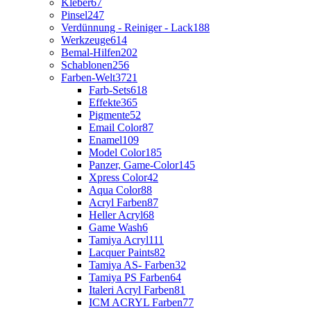
Kleber
67
Pinsel
247
Verdünnung - Reiniger - Lack
188
Werkzeuge
614
Bemal-Hilfen
202
Schablonen
256
Farben-Welt
3721
Farb-Sets
618
Effekte
365
Pigmente
52
Email Color
87
Enamel
109
Model Color
185
Panzer, Game-Color
145
Xpress Color
42
Aqua Color
88
Acryl Farben
87
Heller Acryl
68
Game Wash
6
Tamiya Acryl
111
Lacquer Paints
82
Tamiya AS- Farben
32
Tamiya PS Farben
64
Italeri Acryl Farben
81
ICM ACRYL Farben
77