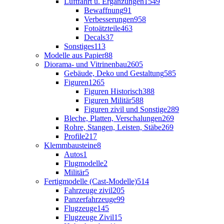
Luftfahrt u. Ergänzungen
1549
Bewaffnung
91
Verbesserungen
958
Fotoätzteile
463
Decals
37
Sonstiges
113
Modelle aus Papier
88
Diorama- und Vitrinenbau
2605
Gebäude, Deko und Gestaltung
585
Figuren
1265
Figuren Historisch
388
Figuren Militär
588
Figuren zivil und Sonstige
289
Bleche, Platten, Verschalungen
269
Rohre, Stangen, Leisten, Stäbe
269
Profile
217
Klemmbausteine
8
Autos
1
Flugmodelle
2
Militär
5
Fertigmodelle (Cast-Modelle)
514
Fahrzeuge zivil
205
Panzerfahrzeuge
99
Flugzeuge
145
Flugzeuge Zivil
15