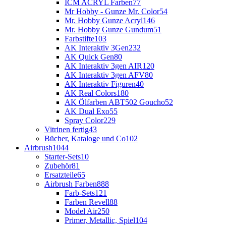
ICM ACRYL Farben
77
Mr Hobby - Gunze Mr. Color
54
Mr. Hobby Gunze Acryl
146
Mr. Hobby Gunze Gundum
51
Farbstifte
103
AK Interaktiv 3Gen
232
AK Quick Gen
80
AK Interaktiv 3gen AIR
120
AK Interaktiv 3gen AFV
80
AK Interaktiv Figuren
40
AK Real Colors
180
AK Ölfarben ABT502 Goucho
52
AK Dual Exo
55
Spray Color
229
Vitrinen fertig
43
Bücher, Kataloge und Co
102
Airbrush
1044
Starter-Sets
10
Zubehör
81
Ersatzteile
65
Airbrush Farben
888
Farb-Sets
121
Farben Revell
88
Model Air
250
Primer, Metallic, Spiel
104