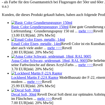
- als Farbe für den Gesamtanstrich bei Flugzeugen der 50er und 60er 
u.a.)
Kunden, die dieses Produkt gekauft haben, haben auch folgende Prod
Basic Color Grundierungsspray 150ml
Eine gute Grundierung m
Lieferumfang : Grundierungsspray 150 ml ...
mehr >>>
Revell
13.00 EUR
[inkl. 20% MwSt]
Email Color Eisen, metallic, 14ml
Revell Color ist ein Kunsthar
aber auch viele ander ...
mehr >>>
Revell
2.80 EUR
[inkl. 20% MwSt]
Aqua Color Schwarz, seidenmatt, 18ml, RAL 9005
Die beliebt
seine Farbwünsche auf dieses Acryl-Farbs ...
mehr >>>
Revell
3.70 EUR
[inkl. 20% MwSt]
Lockheed Martin F-22A Raptor
Modellbausatz der F-22, einem
modern ...
mehr >>>
Revell
25.99 EUR
[inkl. 20% MwSt]
Decal Soft, 30ml
Revell Decal Soft dient zur optimalen Anbring
im Fläschchen ...
mehr >>>
Revell
7.00 EUR
[inkl. 20% MwSt]