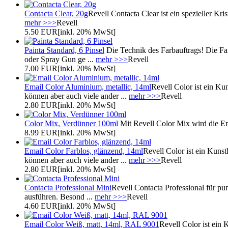
Contacta Clear, 20g
Revell Contacta Clear ist ein spezieller Kri
mehr >>>
Revell
5.50 EUR
[inkl. 20% MwSt]
Painta Standard, 6 Pinsel
Die Technik des Farbauftrags! Die Far
oder Spray Gun ge ...
mehr >>>
Revell
7.00 EUR
[inkl. 20% MwSt]
Email Color Aluminium, metallic, 14ml
Revell Color ist ein Ku
können aber auch viele ander ...
mehr >>>
Revell
2.80 EUR
[inkl. 20% MwSt]
Color Mix, Verdünner 100ml
Mit Revell Color Mix wird die Em
8.99 EUR
[inkl. 20% MwSt]
Email Color Farblos, glänzend, 14ml
Revell Color ist ein Kunst
können aber auch viele ander ...
mehr >>>
Revell
2.80 EUR
[inkl. 20% MwSt]
Contacta Professional Mini
Revell Contacta Professional für p
ausführen. Besond ...
mehr >>>
Revell
4.60 EUR
[inkl. 20% MwSt]
Email Color Weiß, matt, 14ml, RAL 9001
Revell Color ist ein 