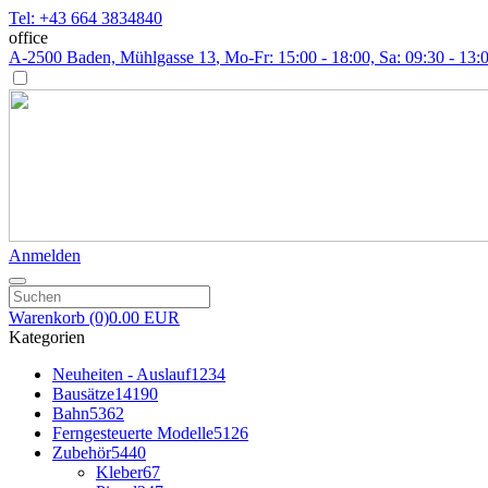
Tel: +43 664 3834840
office
A-2500 Baden, Mühlgasse 13
, Mo-Fr: 15:00 - 18:00, Sa: 09:30 - 13:
Anmelden
Warenkorb
(0)
0.00 EUR
Kategorien
Neuheiten - Auslauf
1234
Bausätze
14190
Bahn
5362
Ferngesteuerte Modelle
5126
Zubehör
5440
Kleber
67