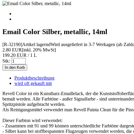
Email Color Silber, metallic, 14ml
[R-32190]
Artikel lagernd
Wird ausgeliefert in 3-7 Werkagen (ab Zahl
2.80 EUR
[inkl. 20% MwSt]
199.20 EUR / 1 L
Stk:
Produktbeschreibung
wird oft gekauft mit
Revell Color ist ein Kunstharz-Emaillelack, der die Kunststoffoberflä
bemalt werden. Alle Farbtöne - außer Signalfarbe - sind untereinand
Spritzpistole aufgebracht werden.
Als Reinigungsmittel verwendet man Revell Painta Clean für die Pins
Dieser Farbton wird verwendet:
- Zusammen mit 91 und 99 können unterschiedliche Farbtöne dargestell
- Silber kann bei stoffbespannten Flugzeugen verwendet werden, die of