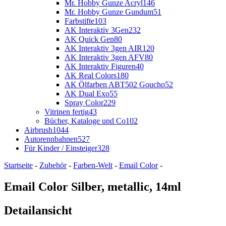
Mr. Hobby Gunze Acryl
146
Mr. Hobby Gunze Gundum
51
Farbstifte
103
AK Interaktiv 3Gen
232
AK Quick Gen
80
AK Interaktiv 3gen AIR
120
AK Interaktiv 3gen AFV
80
AK Interaktiv Figuren
40
AK Real Colors
180
AK Ölfarben ABT502 Goucho
52
AK Dual Exo
55
Spray Color
229
Vitrinen fertig
43
Bücher, Kataloge und Co
102
Airbrush
1044
Autorennbahnen
527
Für Kinder / Einsteiger
328
Startseite
-
Zubehör
-
Farben-Welt
-
Email Color
-
Email Color Silber, metallic, 14ml
Detailansicht