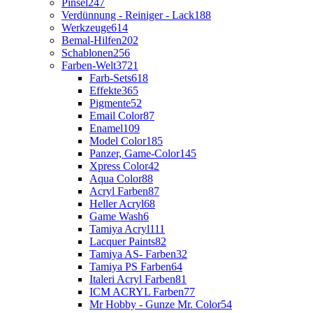
Pinsel
247
Verdünnung - Reiniger - Lack
188
Werkzeuge
614
Bemal-Hilfen
202
Schablonen
256
Farben-Welt
3721
Farb-Sets
618
Effekte
365
Pigmente
52
Email Color
87
Enamel
109
Model Color
185
Panzer, Game-Color
145
Xpress Color
42
Aqua Color
88
Acryl Farben
87
Heller Acryl
68
Game Wash
6
Tamiya Acryl
111
Lacquer Paints
82
Tamiya AS- Farben
32
Tamiya PS Farben
64
Italeri Acryl Farben
81
ICM ACRYL Farben
77
Mr Hobby - Gunze Mr. Color
54