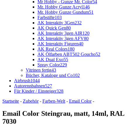
Mr Hobby - Gunze Mr. Color
54
Mr. Hobby Gunze Acryl
146
Mr. Hobby Gunze Gundum
51
Farbstifte
103
AK Interaktiv 3Gen
232
AK Quick Gen
80
AK Interaktiv 3gen AIR
120
AK Interaktiv 3gen AFV
80
AK Interaktiv Figuren
40
AK Real Colors
180
AK Ölfarben ABT502 Goucho
52
AK Dual Exo
55
Spray Color
229
Vitrinen fertig
43
Bücher, Kataloge und Co
102
Airbrush
1044
Autorennbahnen
527
Für Kinder / Einsteiger
328
Startseite
-
Zubehör
-
Farben-Welt
-
Email Color
-
Email Color Steingrau, matt, 14ml, RAL
7030