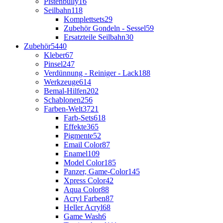
Pistenbully
16
Seilbahn
118
Komplettsets
29
Zubehör Gondeln - Sessel
59
Ersatzteile Seilbahn
30
Zubehör
5440
Kleber
67
Pinsel
247
Verdünnung - Reiniger - Lack
188
Werkzeuge
614
Bemal-Hilfen
202
Schablonen
256
Farben-Welt
3721
Farb-Sets
618
Effekte
365
Pigmente
52
Email Color
87
Enamel
109
Model Color
185
Panzer, Game-Color
145
Xpress Color
42
Aqua Color
88
Acryl Farben
87
Heller Acryl
68
Game Wash
6