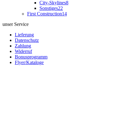
City-Skylines
8
Sonstiges
22
First Construction
14
unser Service
Lieferung
Datenschutz
Zahlung
Widerruf
Bonusprogramm
Flyer/Kataloge