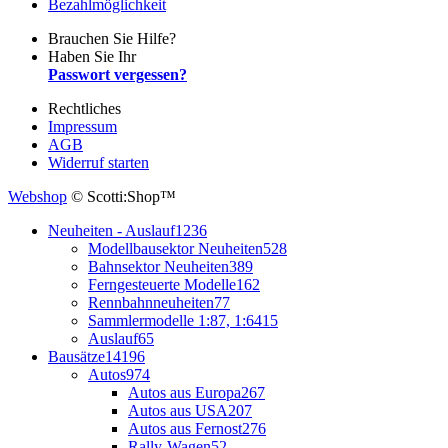
Bezahlmöglichkeit
Brauchen Sie Hilfe?
Haben Sie Ihr
Passwort vergessen?
Rechtliches
Impressum
AGB
Widerruf starten
Webshop
© Scotti:Shop™
Neuheiten - Auslauf
1236
Modellbausektor Neuheiten
528
Bahnsektor Neuheiten
389
Ferngesteuerte Modelle
162
Rennbahnneuheiten
77
Sammlermodelle 1:87, 1:64
15
Auslauf
65
Bausätze
14196
Autos
974
Autos aus Europa
267
Autos aus USA
207
Autos aus Fernost
276
Rally-Wagen
52