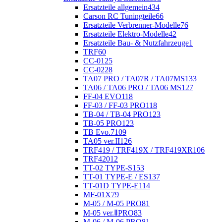
Ersatzteile allgemein
434
Carson RC Tuningteile
66
Ersatzteile Verbrenner-Modelle
76
Ersatzteile Elektro-Modelle
42
Ersatzteile Bau- & Nutzfahrzeuge
1
TRF
60
CC-01
25
CC-02
28
TA07 PRO / TA07R / TA07MS
133
TA06 / TA06 PRO / TA06 MS
127
FF-04 EVO
118
FF-03 / FF-03 PRO
118
TB-04 / TB-04 PRO
123
TB-05 PRO
123
TB Evo.7
109
TA05 ver.II
126
TRF419 / TRF419X / TRF419XR
106
TRF420
12
TT-02 TYPE-S
153
TT-01 TYPE-E / ES
137
TT-01D TYPE-E
114
MF-01X
79
M-05 / M-05 PRO
81
M-05 ver.ⅡPRO
83
M-06 / M-06 PRO
81