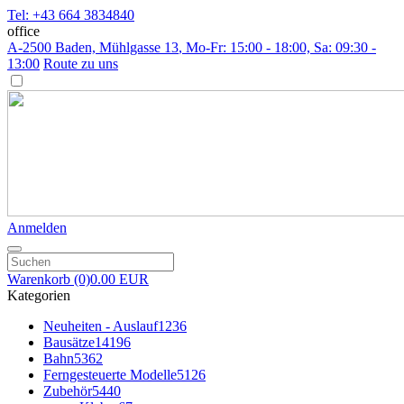
Tel: +43 664 3834840
office
A-2500 Baden, Mühlgasse 13
, Mo-Fr: 15:00 - 18:00, Sa: 09:30 -
13:00
Route zu uns
Anmelden
Warenkorb
(0)
0.00 EUR
Kategorien
Neuheiten - Auslauf
1236
Bausätze
14196
Bahn
5362
Ferngesteuerte Modelle
5126
Zubehör
5440