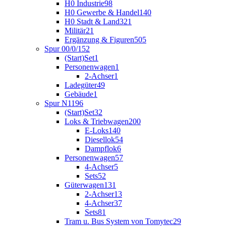
H0 Industrie
98
H0 Gewerbe & Handel
140
H0 Stadt & Land
321
Militär
21
Ergänzung & Figuren
505
Spur 00/0/1
52
(Start)Set
1
Personenwagen
1
2-Achser
1
Ladegüter
49
Gebäude
1
Spur N
1196
(Start)Set
32
Loks & Triebwagen
200
E-Loks
140
Diesellok
54
Dampflok
6
Personenwagen
57
4-Achser
5
Sets
52
Güterwagen
131
2-Achser
13
4-Achser
37
Sets
81
Tram u. Bus System von Tomytec
29