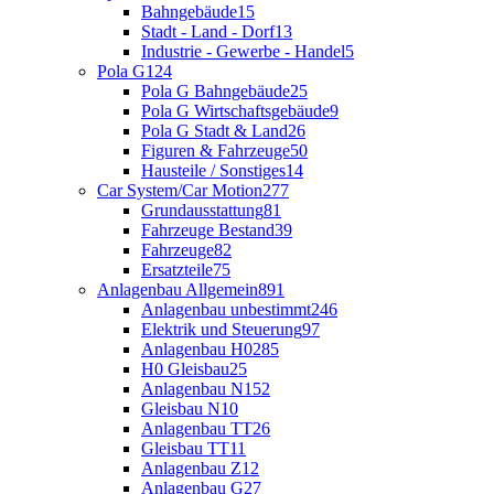
Bahngebäude
15
Stadt - Land - Dorf
13
Industrie - Gewerbe - Handel
5
Pola G
124
Pola G Bahngebäude
25
Pola G Wirtschaftsgebäude
9
Pola G Stadt & Land
26
Figuren & Fahrzeuge
50
Hausteile / Sonstiges
14
Car System/Car Motion
277
Grundausstattung
81
Fahrzeuge Bestand
39
Fahrzeuge
82
Ersatzteile
75
Anlagenbau Allgemein
891
Anlagenbau unbestimmt
246
Elektrik und Steuerung
97
Anlagenbau H0
285
H0 Gleisbau
25
Anlagenbau N
152
Gleisbau N
10
Anlagenbau TT
26
Gleisbau TT
11
Anlagenbau Z
12
Anlagenbau G
27