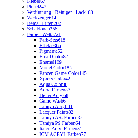
Kleber
67
Pinsel
247
Verdünnung - Reiniger - Lack
188
Werkzeuge
614
Bemal-Hilfen
202
Schablonen
256
Farben-Welt
3721
Farb-Sets
618
Effekte
365
Pigmente
52
Email Color
87
Enamel
109
Model Color
185
Panzer, Game-Color
145
Xpress Color
42
Aqua Color
88
Acryl Farben
87
Heller Acryl
68
Game Wash
6
Tamiya Acryl
111
Lacquer Paints
82
Tamiya AS- Farben
32
Tamiya PS Farben
64
Italeri Acryl Farben
81
ICM ACRYL Farben
77