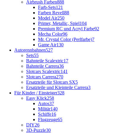
Airbrush Farben
888
Farb-Sets
121
Farben Revell
88
Model Air
250
Primer, Metallic, Spiel
104
Premium RC und Acryl Farbe
92
Mecha Color
96
Mr. Crystal Color (Perlfarbe)
7
Game Air
130
Autorennbahnen
527
Sets
55
Bahnteile Scalextric
17
Bahnteile Carrera
36
Slotcars Scalextric
141
Slotcars Carrera
270
Ersatzteile für Slotcars SX
5
Ersatzteile und Kleinteile Carrera
3
Für Kinder / Einsteiger
328
Easy Klick
258
Autos
37
Militär
140
Schiffe
16
Flugzeuge
65
DIY
26
3D-Puzzle
30