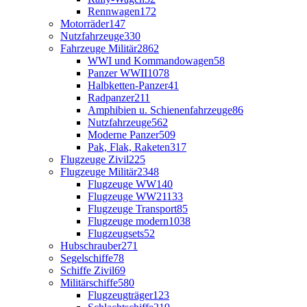
Rennwagen
172
Motorräder
147
Nutzfahrzeuge
330
Fahrzeuge Militär
2862
WWI und Kommandowagen
58
Panzer WWII
1078
Halbketten-Panzer
41
Radpanzer
211
Amphibien u. Schienenfahrzeuge
86
Nutzfahrzeuge
562
Moderne Panzer
509
Pak, Flak, Raketen
317
Flugzeuge Zivil
225
Flugzeuge Militär
2348
Flugzeuge WW1
40
Flugzeuge WW2
1133
Flugzeuge Transport
85
Flugzeuge modern
1038
Flugzeugsets
52
Hubschrauber
271
Segelschiffe
78
Schiffe Zivil
69
Militärschiffe
580
Flugzeugträger
123