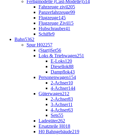
Fertigmodelle (Cast-Modelle)
514
Fahrzeuge zivil
205
Panzerfahrzeuge
99
Flugzeuge
145
Flugzeuge Zivil
15
Hubschrauber
41
Schiffe
9
Bahn
5362
Spur H0
2257
(Start)Set
56
Loks & Triebwagen
251
E-Loks
120
Diesellok
88
Dampflok
43
Personenwagen
154
2-Achser
10
4-Achser
144
Güterwagen
212
2-Achser
83
3-Achser
11
4-Achser
63
Sets
55
Ladegüter
262
Ersatzteile H0
18
H0 Bahngebäude
219