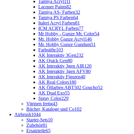
Tamiya Acryl
111
Lacquer Paints
82
Tamiya AS- Farben
32
Tamiya PS Farben
64
Italeri Acryl Farben
81
ICM ACRYL Farben
77
Mr Hobby - Gunze Mr. Color
54
Mr. Hobby Gunze Acryl
146
Mr. Hobby Gunze Gundum
51
Farbstifte
103
AK Interaktiv 3Gen
232
AK Quick Gen
80
AK Interaktiv 3gen AIR
120
AK Interaktiv 3gen AFV
80
AK Interaktiv Figuren
40
AK Real Colors
180
AK Ölfarben ABT502 Goucho
52
AK Dual Exo
55
Spray Color
229
Vitrinen fertig
43
Bücher, Kataloge und Co
102
Airbrush
1044
Starter-Sets
10
Zubehör
81
Ersatzteile
65