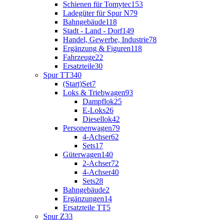
Schienen für Tomytec
153
Ladegüter für Spur N
79
Bahngebäude
118
Stadt - Land - Dorf
149
Handel, Gewerbe, Industrie
78
Ergänzung & Figuren
118
Fahrzeuge
22
Ersatzteile
30
Spur TT
340
(Start)Set
7
Loks & Triebwagen
93
Dampflok
25
E-Loks
26
Diesellok
42
Personenwagen
79
4-Achser
62
Sets
17
Güterwagen
140
2-Achser
72
4-Achser
40
Sets
28
Bahngebäude
2
Ergänzungen
14
Ersatzteile TT
5
Spur Z
33