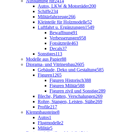
Ausstattung für
2414
Autos, LKW & Motorräder
200
Schiffe
234
Militärfahrzeuge
266
Kleinteile für Holzmodelle
52
Luftfahrt u. Ergänzungen
1549
Bewaffnung
91
Verbesserungen
958
Fotoätzteile
463
Decals
37
Sonstiges
113
Modelle aus Papier
88
Diorama- und Vitrinenbau
2605
Gebäude, Deko und Gestaltung
585
Figuren
1265
Figuren Historisch
388
Figuren Militär
588
Figuren zivil und Sonstige
289
Bleche, Platten, Verschalungen
269
Rohre, Stangen, Leisten, Stäbe
269
Profile
217
Klemmbausteine
8
Autos
1
Flugmodelle
2
Militär
5