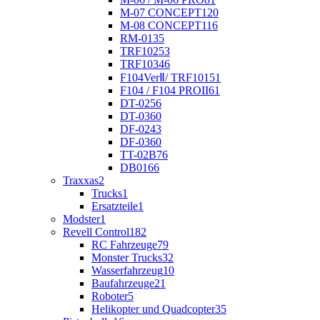
M-07 CONCEPT
120
M-08 CONCEPT
116
RM-01
35
TRF102
53
TRF103
46
F104VerⅡ/ TRF101
51
F104 / F104 PROII
61
DT-02
56
DT-03
60
DF-02
43
DF-03
60
TT-02B
76
DB01
66
Traxxas
2
Trucks
1
Ersatzteile
1
Modster
1
Revell Control
182
RC Fahrzeuge
79
Monster Trucks
32
Wasserfahrzeug
10
Baufahrzeuge
21
Roboter
5
Helikopter und Quadcopter
35