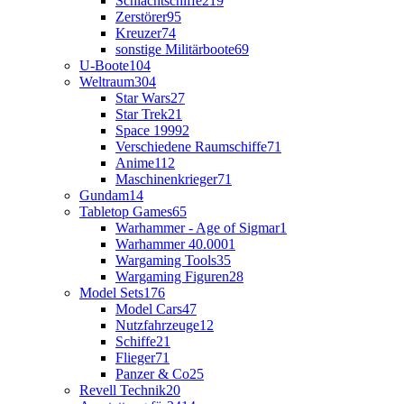
Schlachtschiffe
219
Zerstörer
95
Kreuzer
74
sonstige Militärboote
69
U-Boote
104
Weltraum
304
Star Wars
27
Star Trek
21
Space 1999
2
Verschiedene Raumschiffe
71
Anime
112
Maschinenkrieger
71
Gundam
14
Tabletop Games
65
Warhammer - Age of Sigmar
1
Warhammer 40.000
1
Wargaming Tools
35
Wargaming Figuren
28
Model Sets
176
Model Cars
47
Nutzfahrzeuge
12
Schiffe
21
Flieger
71
Panzer & Co
25
Revell Technik
20