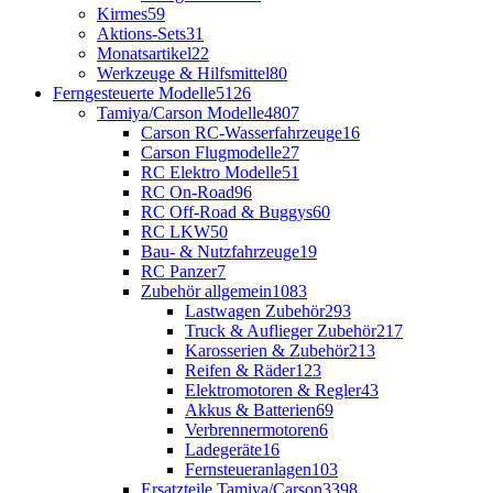
Kirmes
59
Aktions-Sets
31
Monatsartikel
22
Werkzeuge & Hilfsmittel
80
Ferngesteuerte Modelle
5126
Tamiya/Carson Modelle
4807
Carson RC-Wasserfahrzeuge
16
Carson Flugmodelle
27
RC Elektro Modelle
51
RC On-Road
96
RC Off-Road & Buggys
60
RC LKW
50
Bau- & Nutzfahrzeuge
19
RC Panzer
7
Zubehör allgemein
1083
Lastwagen Zubehör
293
Truck & Auflieger Zubehör
217
Karosserien & Zubehör
213
Reifen & Räder
123
Elektromotoren & Regler
43
Akkus & Batterien
69
Verbrennermotoren
6
Ladegeräte
16
Fernsteueranlagen
103
Ersatzteile Tamiya/Carson
3398