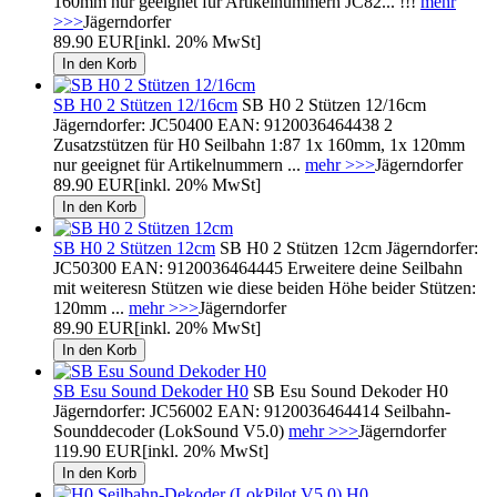
160mm nur geeignet für Artikelnummern JC82... !!!
mehr
>>>
Jägerndorfer
89.90 EUR
[inkl. 20% MwSt]
SB H0 2 Stützen 12/16cm
SB H0 2 Stützen 12/16cm
Jägerndorfer: JC50400 EAN: 9120036464438 2
Zusatzstützen für H0 Seilbahn 1:87 1x 160mm, 1x 120mm
nur geeignet für Artikelnummern ...
mehr >>>
Jägerndorfer
89.90 EUR
[inkl. 20% MwSt]
SB H0 2 Stützen 12cm
SB H0 2 Stützen 12cm Jägerndorfer:
JC50300 EAN: 9120036464445 Erweitere deine Seilbahn
mit weiteresn Stützen wie diese beiden Höhe beider Stützen:
120mm ...
mehr >>>
Jägerndorfer
89.90 EUR
[inkl. 20% MwSt]
SB Esu Sound Dekoder H0
SB Esu Sound Dekoder H0
Jägerndorfer: JC56002 EAN: 9120036464414 Seilbahn-
Sounddecoder (LokSound V5.0)
mehr >>>
Jägerndorfer
119.90 EUR
[inkl. 20% MwSt]