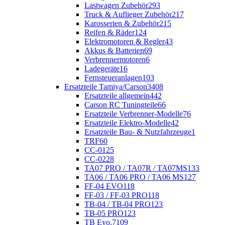
Lastwagen Zubehör
293
Truck & Auflieger Zubehör
217
Karosserien & Zubehör
215
Reifen & Räder
124
Elektromotoren & Regler
43
Akkus & Batterien
69
Verbrennermotoren
6
Ladegeräte
16
Fernsteueranlagen
103
Ersatzteile Tamiya/Carson
3408
Ersatzteile allgemein
442
Carson RC Tuningteile
66
Ersatzteile Verbrenner-Modelle
76
Ersatzteile Elektro-Modelle
42
Ersatzteile Bau- & Nutzfahrzeuge
1
TRF
60
CC-01
25
CC-02
28
TA07 PRO / TA07R / TA07MS
133
TA06 / TA06 PRO / TA06 MS
127
FF-04 EVO
118
FF-03 / FF-03 PRO
118
TB-04 / TB-04 PRO
123
TB-05 PRO
123
TB Evo.7
109