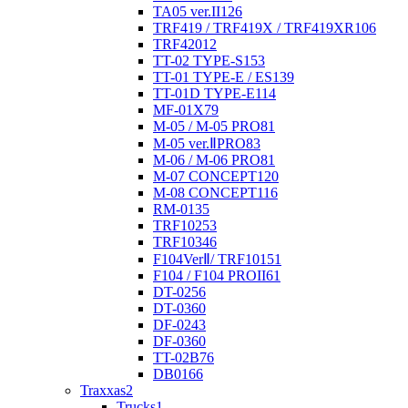
TA05 ver.II
126
TRF419 / TRF419X / TRF419XR
106
TRF420
12
TT-02 TYPE-S
153
TT-01 TYPE-E / ES
139
TT-01D TYPE-E
114
MF-01X
79
M-05 / M-05 PRO
81
M-05 ver.ⅡPRO
83
M-06 / M-06 PRO
81
M-07 CONCEPT
120
M-08 CONCEPT
116
RM-01
35
TRF102
53
TRF103
46
F104VerⅡ/ TRF101
51
F104 / F104 PROII
61
DT-02
56
DT-03
60
DF-02
43
DF-03
60
TT-02B
76
DB01
66
Traxxas
2
Trucks
1