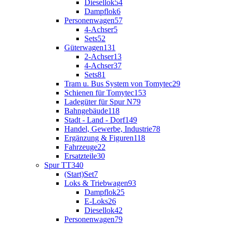
Diesellok
54
Dampflok
6
Personenwagen
57
4-Achser
5
Sets
52
Güterwagen
131
2-Achser
13
4-Achser
37
Sets
81
Tram u. Bus System von Tomytec
29
Schienen für Tomytec
153
Ladegüter für Spur N
79
Bahngebäude
118
Stadt - Land - Dorf
149
Handel, Gewerbe, Industrie
78
Ergänzung & Figuren
118
Fahrzeuge
22
Ersatzteile
30
Spur TT
340
(Start)Set
7
Loks & Triebwagen
93
Dampflok
25
E-Loks
26
Diesellok
42
Personenwagen
79