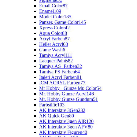
Pigmente
52
Email Color
87
Enamel
109
Model Color
185
Panzer, Game-Color
145
Xpress Color
42
Aqua Color
88
Acryl Farben
87
Heller Acryl
68
Game Wash
6
Tamiya Acryl
111
Lacquer Paints
82
Tamiya AS- Farben
32
Tamiya PS Farben
64
Italeri Acryl Farben
81
ICM ACRYL Farben
77
Mr Hobby - Gunze Mr. Color
54
Mr. Hobby Gunze Acryl
146
Mr. Hobby Gunze Gundum
51
Farbstifte
103
AK Interaktiv 3Gen
232
AK Quick Gen
80
AK Interaktiv 3gen AIR
120
AK Interaktiv 3gen AFV
80
AK Interaktiv Figuren
40