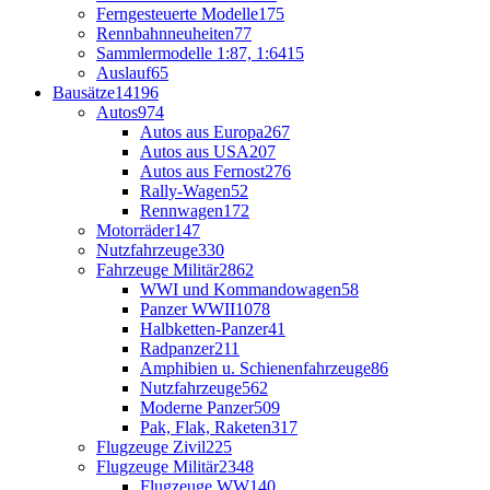
Ferngesteuerte Modelle
175
Rennbahnneuheiten
77
Sammlermodelle 1:87, 1:64
15
Auslauf
65
Bausätze
14196
Autos
974
Autos aus Europa
267
Autos aus USA
207
Autos aus Fernost
276
Rally-Wagen
52
Rennwagen
172
Motorräder
147
Nutzfahrzeuge
330
Fahrzeuge Militär
2862
WWI und Kommandowagen
58
Panzer WWII
1078
Halbketten-Panzer
41
Radpanzer
211
Amphibien u. Schienenfahrzeuge
86
Nutzfahrzeuge
562
Moderne Panzer
509
Pak, Flak, Raketen
317
Flugzeuge Zivil
225
Flugzeuge Militär
2348
Flugzeuge WW1
40