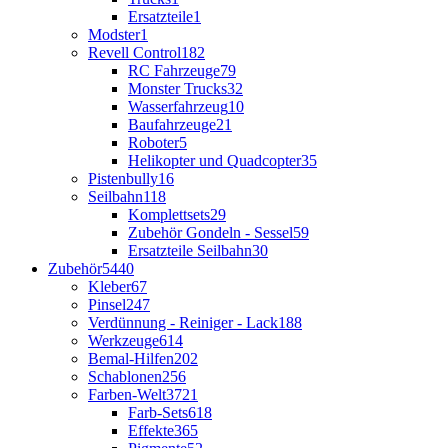
Ersatzteile
1
Modster
1
Revell Control
182
RC Fahrzeuge
79
Monster Trucks
32
Wasserfahrzeug
10
Baufahrzeuge
21
Roboter
5
Helikopter und Quadcopter
35
Pistenbully
16
Seilbahn
118
Komplettsets
29
Zubehör Gondeln - Sessel
59
Ersatzteile Seilbahn
30
Zubehör
5440
Kleber
67
Pinsel
247
Verdünnung - Reiniger - Lack
188
Werkzeuge
614
Bemal-Hilfen
202
Schablonen
256
Farben-Welt
3721
Farb-Sets
618
Effekte
365