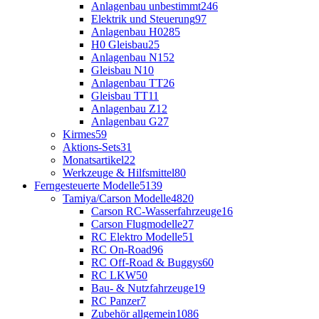
Anlagenbau unbestimmt
246
Elektrik und Steuerung
97
Anlagenbau H0
285
H0 Gleisbau
25
Anlagenbau N
152
Gleisbau N
10
Anlagenbau TT
26
Gleisbau TT
11
Anlagenbau Z
12
Anlagenbau G
27
Kirmes
59
Aktions-Sets
31
Monatsartikel
22
Werkzeuge & Hilfsmittel
80
Ferngesteuerte Modelle
5139
Tamiya/Carson Modelle
4820
Carson RC-Wasserfahrzeuge
16
Carson Flugmodelle
27
RC Elektro Modelle
51
RC On-Road
96
RC Off-Road & Buggys
60
RC LKW
50
Bau- & Nutzfahrzeuge
19
RC Panzer
7
Zubehör allgemein
1086