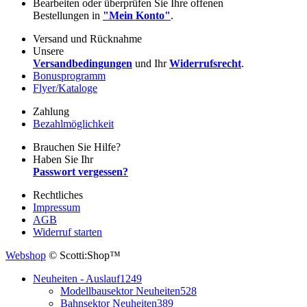
Bearbeiten oder überprüfen Sie Ihre offenen
Bestellungen in
"Mein Konto"
.
Versand und Rücknahme
Unsere
Versandbedingungen
und Ihr
Widerrufsrecht
.
Bonusprogramm
Flyer/Kataloge
Zahlung
Bezahlmöglichkeit
Brauchen Sie Hilfe?
Haben Sie Ihr
Passwort vergessen?
Rechtliches
Impressum
AGB
Widerruf starten
Webshop
© Scotti:Shop™
Neuheiten - Auslauf
1249
Modellbausektor Neuheiten
528
Bahnsektor Neuheiten
389