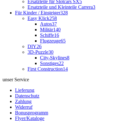
Ersatzteile für Slotcars SX
5
Ersatzteile und Kleinteile Carrera
3
Für Kinder / Einsteiger
328
Easy Klick
258
Autos
37
Militär
140
Schiffe
16
Flugzeuge
65
DIY
26
3D-Puzzle
30
City-Skylines
8
Sonstiges
22
First Construction
14
unser Service
Lieferung
Datenschutz
Zahlung
Widerruf
Bonusprogramm
Flyer/Kataloge