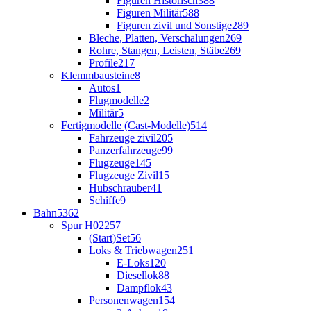
Figuren Historisch
388
Figuren Militär
588
Figuren zivil und Sonstige
289
Bleche, Platten, Verschalungen
269
Rohre, Stangen, Leisten, Stäbe
269
Profile
217
Klemmbausteine
8
Autos
1
Flugmodelle
2
Militär
5
Fertigmodelle (Cast-Modelle)
514
Fahrzeuge zivil
205
Panzerfahrzeuge
99
Flugzeuge
145
Flugzeuge Zivil
15
Hubschrauber
41
Schiffe
9
Bahn
5362
Spur H0
2257
(Start)Set
56
Loks & Triebwagen
251
E-Loks
120
Diesellok
88
Dampflok
43
Personenwagen
154