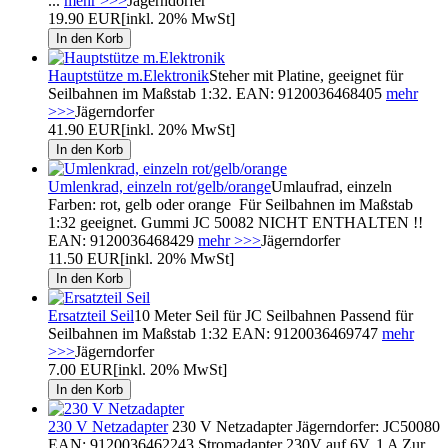
...
mehr >>>
Jägerndorfer
19.90 EUR
[inkl. 20% MwSt]
Hauptstütze m.Elektronik
Steher mit Platine, geeignet für
Seilbahnen im Maßstab 1:32. EAN: 9120036468405
mehr
>>>
Jägerndorfer
41.90 EUR
[inkl. 20% MwSt]
Umlenkrad, einzeln rot/gelb/orange
Umlaufrad, einzeln
Farben: rot, gelb oder orange Für Seilbahnen im Maßstab
1:32 geeignet. Gummi JC 50082 NICHT ENTHALTEN !!
EAN: 9120036468429
mehr >>>
Jägerndorfer
11.50 EUR
[inkl. 20% MwSt]
Ersatzteil Seil
10 Meter Seil für JC Seilbahnen Passend für
Seilbahnen im Maßstab 1:32 EAN: 9120036469747
mehr
>>>
Jägerndorfer
7.00 EUR
[inkl. 20% MwSt]
230 V Netzadapter
230 V Netzadapter Jägerndorfer: JC50080
EAN: 9120036462243 Stromadapter 230V auf 6V, 1 A Zur