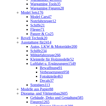
Wargaming Tools
35
Wargaming Figuren
28
Model Sets
176
Model Cars
47
Nutzfahrzeuge
12
Schiffe
21
Flieger
71
Panzer & Co
25
Revell Technik
20
Ausstattung für
2414
Autos, LKW & Motorräder
200
Schiffe
234
Militärfahrzeuge
266
Kleinteile für Holzmodelle
52
Luftfahrt u. Ergänzungen
1549
Bewaffnung
91
Verbesserungen
958
Fotoätzteile
463
Decals
37
Sonstiges
113
Modelle aus Papier
88
Diorama- und Vitrinenbau
2605
Gebäude, Deko und Gestaltung
585
Figuren
1265