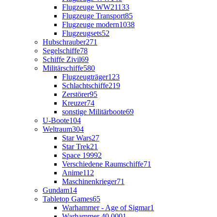
Flugzeuge WW2
1133
Flugzeuge Transport
85
Flugzeuge modern
1038
Flugzeugsets
52
Hubschrauber
271
Segelschiffe
78
Schiffe Zivil
69
Militärschiffe
580
Flugzeugträger
123
Schlachtschiffe
219
Zerstörer
95
Kreuzer
74
sonstige Militärboote
69
U-Boote
104
Weltraum
304
Star Wars
27
Star Trek
21
Space 1999
2
Verschiedene Raumschiffe
71
Anime
112
Maschinenkrieger
71
Gundam
14
Tabletop Games
65
Warhammer - Age of Sigmar
1
Warhammer 40.000
1