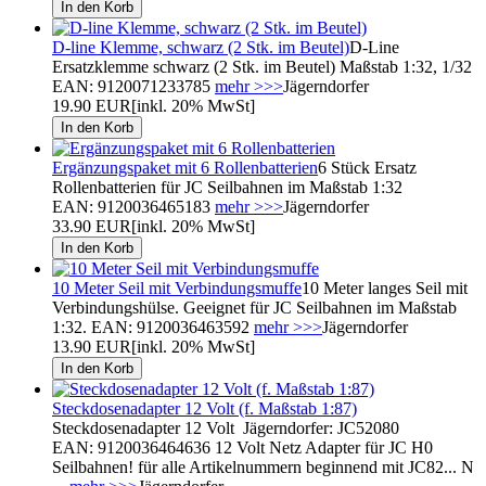
D-line Klemme, schwarz (2 Stk. im Beutel)
D-Line
Ersatzklemme schwarz (2 Stk. im Beutel) Maßstab 1:32, 1/32
EAN: 9120071233785
mehr >>>
Jägerndorfer
19.90 EUR
[inkl. 20% MwSt]
Ergänzungspaket mit 6 Rollenbatterien
6 Stück Ersatz
Rollenbatterien für JC Seilbahnen im Maßstab 1:32
EAN: 9120036465183
mehr >>>
Jägerndorfer
33.90 EUR
[inkl. 20% MwSt]
10 Meter Seil mit Verbindungsmuffe
10 Meter langes Seil mit
Verbindungshülse. Geeignet für JC Seilbahnen im Maßstab
1:32. EAN: 9120036463592
mehr >>>
Jägerndorfer
13.90 EUR
[inkl. 20% MwSt]
Steckdosenadapter 12 Volt (f. Maßstab 1:87)
Steckdosenadapter 12 Volt Jägerndorfer: JC52080
EAN: 9120036464636 12 Volt Netz Adapter für JC H0
Seilbahnen! für alle Artikelnummern beginnend mit JC82... N