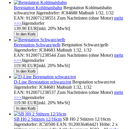
Bergstation Kohlmaisbahn
Bergstation Kohlmaisbahn
schwarz/rot Jägerndorfer: JC84688 Maßstab 1/32, 1/32
EAN: 9120071238551 Zum Nachrüsten (ohne Motor)
mehr
>>>
Jägerndorfer
139.90 EUR
[inkl. 20% MwSt]
Bergstation Schwarz/gelb
Bergstation Schwarz/gelb
Jägerndorfer: JC84683 Maßstab 1:32, 1/32
EAN: 9120071238544 Zum Nachrüsten (ohne Motor)
mehr
>>>
Jägerndorfer
119.90 EUR
[inkl. 20% MwSt]
D-Line Bergstation schwarz/rot
Bergstation schwarz/rot
Jägerndorfer: JC84681 Maßstab 1:32, 1/32
EAN: 9120071238537 Zum Nachrüsten (ohne Motor)
mehr
>>>
Jägerndorfer
119.90 EUR
[inkl. 20% MwSt]
SB H0 2 Stützen 12/16cm
SB H0 2 Stützen 12/16cm
Jägerndorfer: JC50500 EAN: 9120036464421 Höhe: 2 x