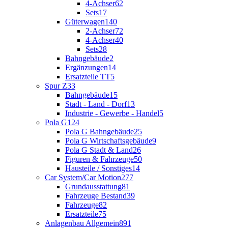
4-Achser
62
Sets
17
Güterwagen
140
2-Achser
72
4-Achser
40
Sets
28
Bahngebäude
2
Ergänzungen
14
Ersatzteile TT
5
Spur Z
33
Bahngebäude
15
Stadt - Land - Dorf
13
Industrie - Gewerbe - Handel
5
Pola G
124
Pola G Bahngebäude
25
Pola G Wirtschaftsgebäude
9
Pola G Stadt & Land
26
Figuren & Fahrzeuge
50
Hausteile / Sonstiges
14
Car System/Car Motion
277
Grundausstattung
81
Fahrzeuge Bestand
39
Fahrzeuge
82
Ersatzteile
75
Anlagenbau Allgemein
891