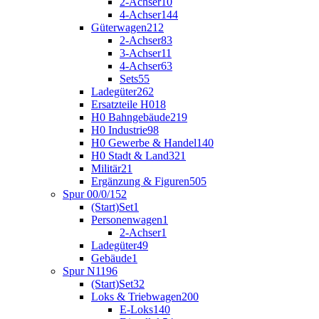
2-Achser
10
4-Achser
144
Güterwagen
212
2-Achser
83
3-Achser
11
4-Achser
63
Sets
55
Ladegüter
262
Ersatzteile H0
18
H0 Bahngebäude
219
H0 Industrie
98
H0 Gewerbe & Handel
140
H0 Stadt & Land
321
Militär
21
Ergänzung & Figuren
505
Spur 00/0/1
52
(Start)Set
1
Personenwagen
1
2-Achser
1
Ladegüter
49
Gebäude
1
Spur N
1196
(Start)Set
32
Loks & Triebwagen
200
E-Loks
140