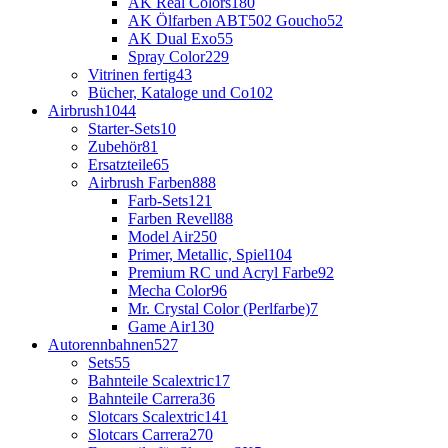
AK Real Colors
180
AK Ölfarben ABT502 Goucho
52
AK Dual Exo
55
Spray Color
229
Vitrinen fertig
43
Bücher, Kataloge und Co
102
Airbrush
1044
Starter-Sets
10
Zubehör
81
Ersatzteile
65
Airbrush Farben
888
Farb-Sets
121
Farben Revell
88
Model Air
250
Primer, Metallic, Spiel
104
Premium RC und Acryl Farbe
92
Mecha Color
96
Mr. Crystal Color (Perlfarbe)
7
Game Air
130
Autorennbahnen
527
Sets
55
Bahnteile Scalextric
17
Bahnteile Carrera
36
Slotcars Scalextric
141
Slotcars Carrera
270