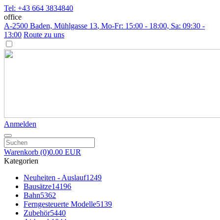
Tel: +43 664 3834840
office
A-2500 Baden, Mühlgasse 13
, Mo-Fr: 15:00 - 18:00, Sa: 09:30 -
13:00
Route zu uns
Anmelden
Warenkorb
(0)
0.00 EUR
Kategorien
Neuheiten - Auslauf
1249
Bausätze
14196
Bahn
5362
Ferngesteuerte Modelle
5139
Zubehör
5440