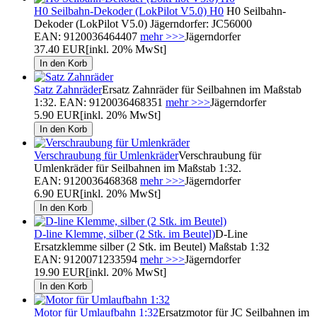
H0 Seilbahn-Dekoder (LokPilot V5.0) H0
H0 Seilbahn-
Dekoder (LokPilot V5.0) Jägerndorfer: JC56000
EAN: 9120036464407
mehr >>>
Jägerndorfer
37.40 EUR
[inkl. 20% MwSt]
Satz Zahnräder
Ersatz Zahnräder für Seilbahnen im Maßstab
1:32. EAN: 9120036468351
mehr >>>
Jägerndorfer
5.90 EUR
[inkl. 20% MwSt]
Verschraubung für Umlenkräder
Verschraubung für
Umlenkräder für Seilbahnen im Maßstab 1:32.
EAN: 9120036468368
mehr >>>
Jägerndorfer
6.90 EUR
[inkl. 20% MwSt]
D-line Klemme, silber (2 Stk. im Beutel)
D-Line
Ersatzklemme silber (2 Stk. im Beutel) Maßstab 1:32
EAN: 9120071233594
mehr >>>
Jägerndorfer
19.90 EUR
[inkl. 20% MwSt]
Motor für Umlaufbahn 1:32
Ersatzmotor für JC Seilbahnen im