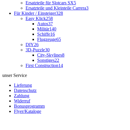
Ersatzteile für Slotcars SX
5
Ersatzteile und Kleinteile Carrera
3
Für Kinder / Einsteiger
328
Easy Klick
258
Autos
37
Militär
140
Schiffe
16
Flugzeuge
65
DIY
26
3D-Puzzle
30
City-Skylines
8
Sonstiges
22
First Construction
14
unser Service
Lieferung
Datenschutz
Zahlung
Widerruf
Bonusprogramm
Flyer/Kataloge