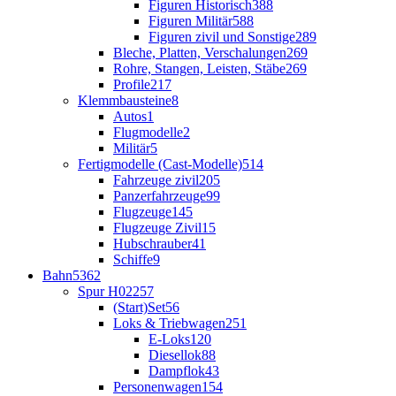
Figuren Historisch
388
Figuren Militär
588
Figuren zivil und Sonstige
289
Bleche, Platten, Verschalungen
269
Rohre, Stangen, Leisten, Stäbe
269
Profile
217
Klemmbausteine
8
Autos
1
Flugmodelle
2
Militär
5
Fertigmodelle (Cast-Modelle)
514
Fahrzeuge zivil
205
Panzerfahrzeuge
99
Flugzeuge
145
Flugzeuge Zivil
15
Hubschrauber
41
Schiffe
9
Bahn
5362
Spur H0
2257
(Start)Set
56
Loks & Triebwagen
251
E-Loks
120
Diesellok
88
Dampflok
43
Personenwagen
154