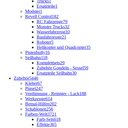
Trucks
1
Ersatzteile
1
Modster
1
Revell Control
182
RC Fahrzeuge
79
Monster Trucks
32
Wasserfahrzeug
10
Baufahrzeuge
21
Roboter
5
Helikopter und Quadcopter
35
Pistenbully
16
Seilbahn
118
Komplettsets
29
Zubehör Gondeln - Sessel
59
Ersatzteile Seilbahn
30
Zubehör
5440
Kleber
67
Pinsel
247
Verdünnung - Reiniger - Lack
188
Werkzeuge
614
Bemal-Hilfen
202
Schablonen
256
Farben-Welt
3721
Farb-Sets
618
Effekte
365