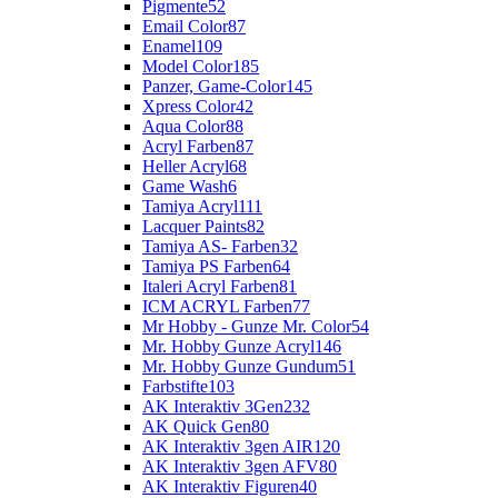
Pigmente
52
Email Color
87
Enamel
109
Model Color
185
Panzer, Game-Color
145
Xpress Color
42
Aqua Color
88
Acryl Farben
87
Heller Acryl
68
Game Wash
6
Tamiya Acryl
111
Lacquer Paints
82
Tamiya AS- Farben
32
Tamiya PS Farben
64
Italeri Acryl Farben
81
ICM ACRYL Farben
77
Mr Hobby - Gunze Mr. Color
54
Mr. Hobby Gunze Acryl
146
Mr. Hobby Gunze Gundum
51
Farbstifte
103
AK Interaktiv 3Gen
232
AK Quick Gen
80
AK Interaktiv 3gen AIR
120
AK Interaktiv 3gen AFV
80
AK Interaktiv Figuren
40