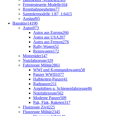
Ferngesteuerte Modelle
164
Rennbahnneuheiten
77
Sammlermodelle 1:87, 1:64
15
Auslauf
65
Bausätze
14190
Autos
973
Autos aus Europa
266
Autos aus USA
207
Autos aus Fernost
276
Rally-Wagen
52
Rennwagen
172
Motorräder
147
Nutzfahrzeuge
329
Fahrzeuge Militär
2861
WWI und Kommandowagen
58
Panzer WWII
1077
Halbketten-Panzer
41
Radpanzer
211
Amphibien u. Schienenfahrzeuge
86
Nutzfahrzeuge
562
Moderne Panzer
509
Pak, Flak, Raketen
317
Flugzeuge Zivil
225
Flugzeuge Militär
2345