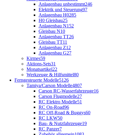
Anlagenbau unbestimmt
246
Elektrik und Steuerung
97
Anlagenbau H0
285
H0 Gleisbau
25
Anlagenbau N
152
Gleisbau N
10
Anlagenbau TT
26
Gleisbau TT
11
Anlagenbau Z
12
Anlagenbau G
27
Kirmes
59
Aktions-Sets
31
Monatsartikel
22
Werkzeuge & Hilfsmittel
80
Ferngesteuerte Modelle
5126
Tamiya/Carson Modelle
4807
Carson RC-Wasserfahrzeuge
16
Carson Flugmodelle
27
RC Elektro Modelle
51
RC On-Road
96
RC Off-Road & Buggys
60
RC LKW
50
Bau- & Nutzfahrzeuge
19
RC Panzer
7
Zubehör allgemein
1083