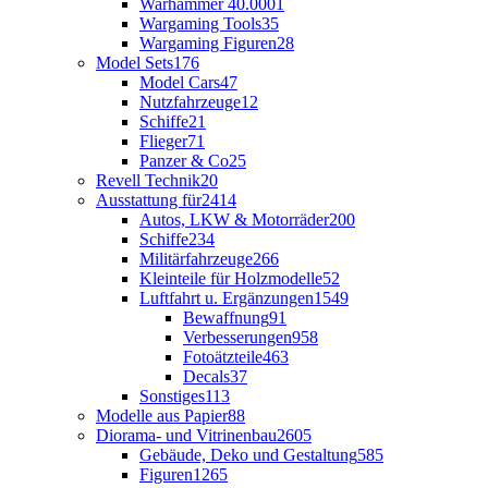
Warhammer 40.000
1
Wargaming Tools
35
Wargaming Figuren
28
Model Sets
176
Model Cars
47
Nutzfahrzeuge
12
Schiffe
21
Flieger
71
Panzer & Co
25
Revell Technik
20
Ausstattung für
2414
Autos, LKW & Motorräder
200
Schiffe
234
Militärfahrzeuge
266
Kleinteile für Holzmodelle
52
Luftfahrt u. Ergänzungen
1549
Bewaffnung
91
Verbesserungen
958
Fotoätzteile
463
Decals
37
Sonstiges
113
Modelle aus Papier
88
Diorama- und Vitrinenbau
2605
Gebäude, Deko und Gestaltung
585
Figuren
1265