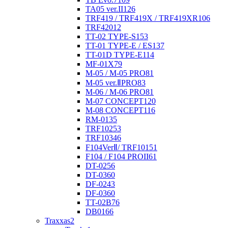
TA05 ver.II
126
TRF419 / TRF419X / TRF419XR
106
TRF420
12
TT-02 TYPE-S
153
TT-01 TYPE-E / ES
137
TT-01D TYPE-E
114
MF-01X
79
M-05 / M-05 PRO
81
M-05 ver.ⅡPRO
83
M-06 / M-06 PRO
81
M-07 CONCEPT
120
M-08 CONCEPT
116
RM-01
35
TRF102
53
TRF103
46
F104VerⅡ/ TRF101
51
F104 / F104 PROII
61
DT-02
56
DT-03
60
DF-02
43
DF-03
60
TT-02B
76
DB01
66
Traxxas
2