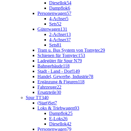
Diesellok
54
Dampflok
6
Personenwagen
57
4-Achser
5
Sets
52
Güterwagen
131
2-Achser
13
4-Achser
37
Sets
81
Tram u. Bus System von Tomytec
29
Schienen für Tomytec
153
Ladegüter für Spur N
79
Bahngebäude
118
Stadt - Land - Dorf
149
Handel, Gewerbe, Industrie
78
Ergänzung & Figuren
118
Fahrzeuge
22
Ersatzteile
30
Spur TT
340
(Start)Set
7
Loks & Triebwagen
93
Dampflok
25
E-Loks
26
Diesellok
42
Personenwagen
79