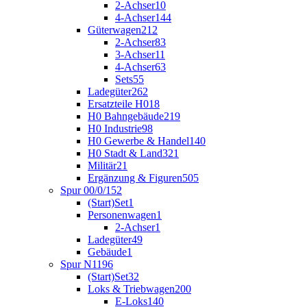
2-Achser
10
4-Achser
144
Güterwagen
212
2-Achser
83
3-Achser
11
4-Achser
63
Sets
55
Ladegüter
262
Ersatzteile H0
18
H0 Bahngebäude
219
H0 Industrie
98
H0 Gewerbe & Handel
140
H0 Stadt & Land
321
Militär
21
Ergänzung & Figuren
505
Spur 00/0/1
52
(Start)Set
1
Personenwagen
1
2-Achser
1
Ladegüter
49
Gebäude
1
Spur N
1196
(Start)Set
32
Loks & Triebwagen
200
E-Loks
140