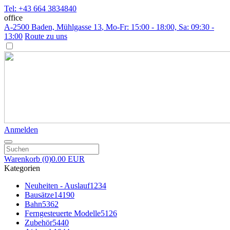
Tel: +43 664 3834840
office
A-2500 Baden, Mühlgasse 13
, Mo-Fr: 15:00 - 18:00, Sa: 09:30 -
13:00
Route zu uns
Anmelden
Warenkorb
(0)
0.00 EUR
Kategorien
Neuheiten - Auslauf
1234
Bausätze
14190
Bahn
5362
Ferngesteuerte Modelle
5126
Zubehör
5440