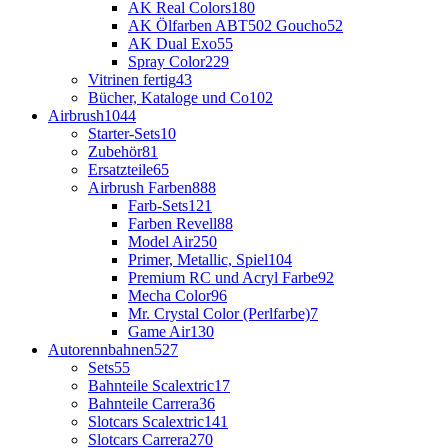
AK Real Colors
180
AK Ölfarben ABT502 Goucho
52
AK Dual Exo
55
Spray Color
229
Vitrinen fertig
43
Bücher, Kataloge und Co
102
Airbrush
1044
Starter-Sets
10
Zubehör
81
Ersatzteile
65
Airbrush Farben
888
Farb-Sets
121
Farben Revell
88
Model Air
250
Primer, Metallic, Spiel
104
Premium RC und Acryl Farbe
92
Mecha Color
96
Mr. Crystal Color (Perlfarbe)
7
Game Air
130
Autorennbahnen
527
Sets
55
Bahnteile Scalextric
17
Bahnteile Carrera
36
Slotcars Scalextric
141
Slotcars Carrera
270