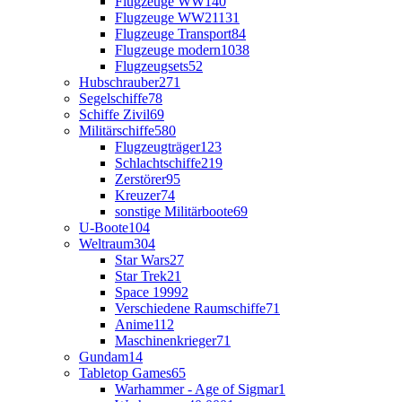
Flugzeuge WW1
40
Flugzeuge WW2
1131
Flugzeuge Transport
84
Flugzeuge modern
1038
Flugzeugsets
52
Hubschrauber
271
Segelschiffe
78
Schiffe Zivil
69
Militärschiffe
580
Flugzeugträger
123
Schlachtschiffe
219
Zerstörer
95
Kreuzer
74
sonstige Militärboote
69
U-Boote
104
Weltraum
304
Star Wars
27
Star Trek
21
Space 1999
2
Verschiedene Raumschiffe
71
Anime
112
Maschinenkrieger
71
Gundam
14
Tabletop Games
65
Warhammer - Age of Sigmar
1