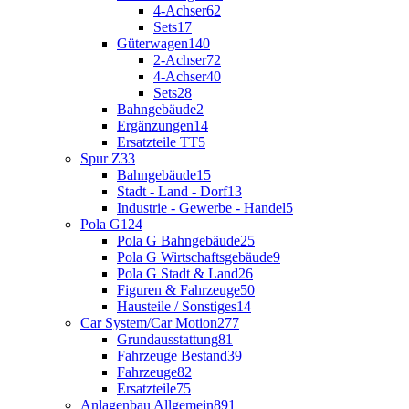
4-Achser
62
Sets
17
Güterwagen
140
2-Achser
72
4-Achser
40
Sets
28
Bahngebäude
2
Ergänzungen
14
Ersatzteile TT
5
Spur Z
33
Bahngebäude
15
Stadt - Land - Dorf
13
Industrie - Gewerbe - Handel
5
Pola G
124
Pola G Bahngebäude
25
Pola G Wirtschaftsgebäude
9
Pola G Stadt & Land
26
Figuren & Fahrzeuge
50
Hausteile / Sonstiges
14
Car System/Car Motion
277
Grundausstattung
81
Fahrzeuge Bestand
39
Fahrzeuge
82
Ersatzteile
75
Anlagenbau Allgemein
891