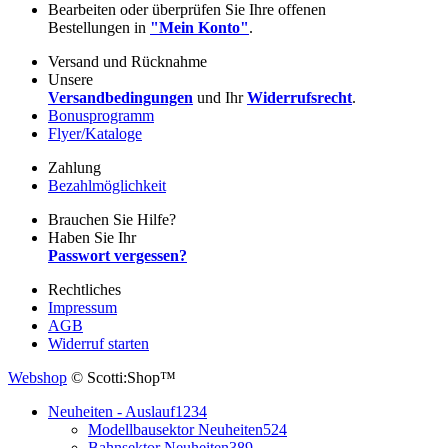
Bearbeiten oder überprüfen Sie Ihre offenen
Bestellungen in
"Mein Konto"
.
Versand und Rücknahme
Unsere
Versandbedingungen
und Ihr
Widerrufsrecht
.
Bonusprogramm
Flyer/Kataloge
Zahlung
Bezahlmöglichkeit
Brauchen Sie Hilfe?
Haben Sie Ihr
Passwort vergessen?
Rechtliches
Impressum
AGB
Widerruf starten
Webshop
© Scotti:Shop™
Neuheiten - Auslauf
1234
Modellbausektor Neuheiten
524
Bahnsektor Neuheiten
389