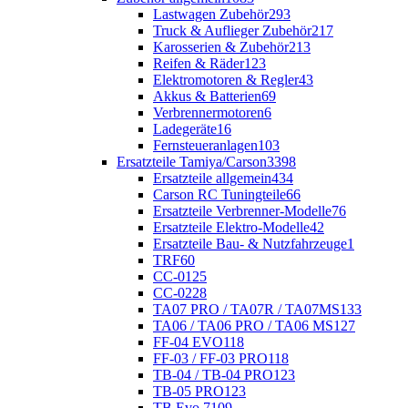
Lastwagen Zubehör
293
Truck & Auflieger Zubehör
217
Karosserien & Zubehör
213
Reifen & Räder
123
Elektromotoren & Regler
43
Akkus & Batterien
69
Verbrennermotoren
6
Ladegeräte
16
Fernsteueranlagen
103
Ersatzteile Tamiya/Carson
3398
Ersatzteile allgemein
434
Carson RC Tuningteile
66
Ersatzteile Verbrenner-Modelle
76
Ersatzteile Elektro-Modelle
42
Ersatzteile Bau- & Nutzfahrzeuge
1
TRF
60
CC-01
25
CC-02
28
TA07 PRO / TA07R / TA07MS
133
TA06 / TA06 PRO / TA06 MS
127
FF-04 EVO
118
FF-03 / FF-03 PRO
118
TB-04 / TB-04 PRO
123
TB-05 PRO
123
TB Evo.7
109