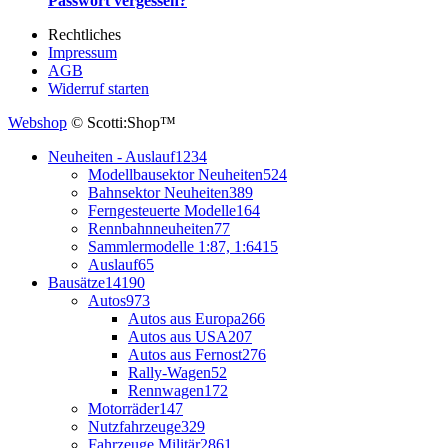
Passwort vergessen?
Rechtliches
Impressum
AGB
Widerruf starten
Webshop
© Scotti:Shop™
Neuheiten - Auslauf
1234
Modellbausektor Neuheiten
524
Bahnsektor Neuheiten
389
Ferngesteuerte Modelle
164
Rennbahnneuheiten
77
Sammlermodelle 1:87, 1:64
15
Auslauf
65
Bausätze
14190
Autos
973
Autos aus Europa
266
Autos aus USA
207
Autos aus Fernost
276
Rally-Wagen
52
Rennwagen
172
Motorräder
147
Nutzfahrzeuge
329
Fahrzeuge Militär
2861