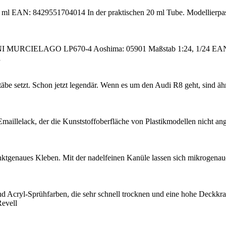
 20 ml EAN: 8429551704014 In der praktischen 20 ml Tube. Modellier
RCIELAGO LP670-4 Aoshima: 05901 Maßstab 1:24, 1/24 EAN: 49
a
be setzt. Schon jetzt legendär. Wenn es um den Audi R8 geht, sind ä
Emaillelack, der die Kunststoffoberfläche von Plastikmodellen nicht an
unktgenaues Kleben. Mit der nadelfeinen Kanüle lassen sich mikrogenau
nd Acryl-Sprühfarben, die sehr schnell trocknen und eine hohe Deckkraf
evell