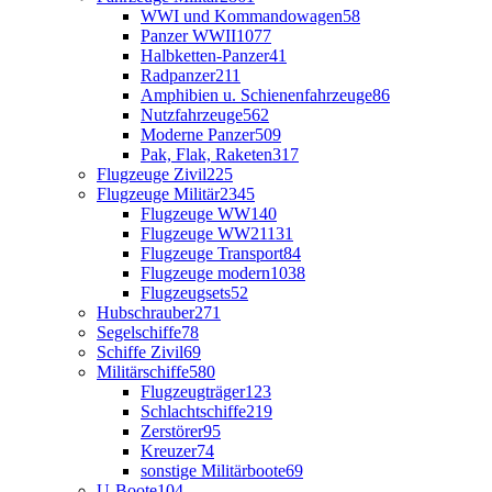
WWI und Kommandowagen
58
Panzer WWII
1077
Halbketten-Panzer
41
Radpanzer
211
Amphibien u. Schienenfahrzeuge
86
Nutzfahrzeuge
562
Moderne Panzer
509
Pak, Flak, Raketen
317
Flugzeuge Zivil
225
Flugzeuge Militär
2345
Flugzeuge WW1
40
Flugzeuge WW2
1131
Flugzeuge Transport
84
Flugzeuge modern
1038
Flugzeugsets
52
Hubschrauber
271
Segelschiffe
78
Schiffe Zivil
69
Militärschiffe
580
Flugzeugträger
123
Schlachtschiffe
219
Zerstörer
95
Kreuzer
74
sonstige Militärboote
69
U-Boote
104