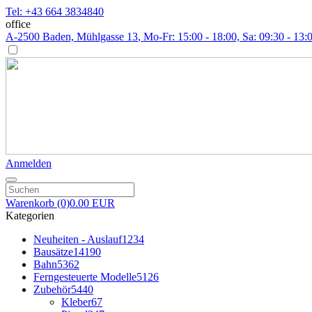
Tel: +43 664 3834840
office
A-2500 Baden, Mühlgasse 13
, Mo-Fr: 15:00 - 18:00, Sa: 09:30 - 13:
Anmelden
Warenkorb
(0)
0.00 EUR
Kategorien
Neuheiten - Auslauf
1234
Bausätze
14190
Bahn
5362
Ferngesteuerte Modelle
5126
Zubehör
5440
Kleber
67