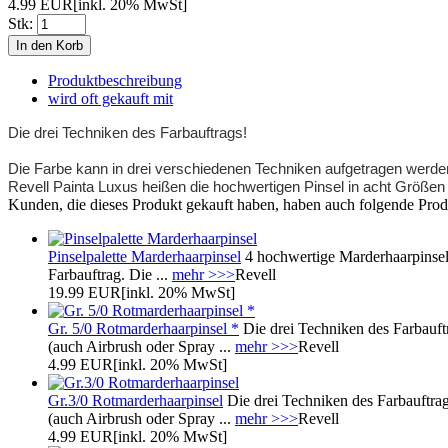
4.99 EUR
[inkl. 20% MwSt]
Stk:
Produktbeschreibung
wird oft gekauft mit
Die drei Techniken des Farbauftrags!
Die Farbe kann in drei verschiedenen Techniken aufgetragen werden
Revell Painta Luxus heißen die hochwertigen Pinsel in acht Größen
Kunden, die dieses Produkt gekauft haben, haben auch folgende Prod
Pinselpalette Marderhaarpinsel
4 hochwertige Marderhaarpinsel 
Farbauftrag. Die ...
mehr >>>
Revell
19.99 EUR
[inkl. 20% MwSt]
Gr. 5/0 Rotmarderhaarpinsel *
Die drei Techniken des Farbauftr
(auch Airbrush oder Spray ...
mehr >>>
Revell
4.99 EUR
[inkl. 20% MwSt]
Gr.3/0 Rotmarderhaarpinsel
Die drei Techniken des Farbauftrag
(auch Airbrush oder Spray ...
mehr >>>
Revell
4.99 EUR
[inkl. 20% MwSt]