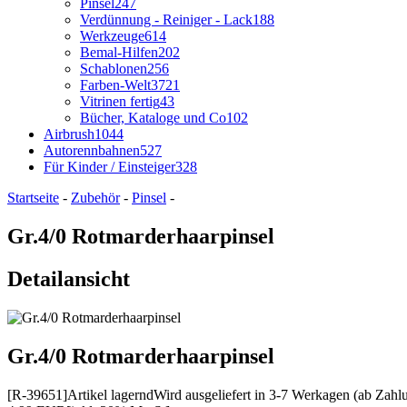
Pinsel
247
Verdünnung - Reiniger - Lack
188
Werkzeuge
614
Bemal-Hilfen
202
Schablonen
256
Farben-Welt
3721
Vitrinen fertig
43
Bücher, Kataloge und Co
102
Airbrush
1044
Autorennbahnen
527
Für Kinder / Einsteiger
328
Startseite
-
Zubehör
-
Pinsel
-
Gr.4/0 Rotmarderhaarpinsel
Detailansicht
Gr.4/0 Rotmarderhaarpinsel
[R-39651]
Artikel lagernd
Wird ausgeliefert in 3-7 Werkagen (ab Zahl