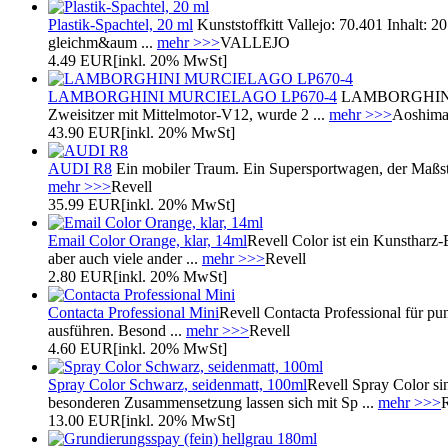
Plastik-Spachtel, 20 ml
Kunststoffkitt Vallejo: 70.401 Inhalt:
gleichm&aum ...
mehr >>>
VALLEJO
4.49 EUR
[inkl. 20% MwSt]
LAMBORGHINI MURCIELAGO LP670-4
LAMBORGHINI MU
Zweisitzer mit Mittelmotor-V12, wurde 2 ...
mehr >>>
Aoshim
43.90 EUR
[inkl. 20% MwSt]
AUDI R8
Ein mobiler Traum. Ein Supersportwagen, der Maßstä
mehr >>>
Revell
35.99 EUR
[inkl. 20% MwSt]
Email Color Orange, klar, 14ml
Revell Color ist ein Kunstharz-
aber auch viele ander ...
mehr >>>
Revell
2.80 EUR
[inkl. 20% MwSt]
Contacta Professional Mini
Revell Contacta Professional für p
ausführen. Besond ...
mehr >>>
Revell
4.60 EUR
[inkl. 20% MwSt]
Spray Color Schwarz, seidenmatt, 100ml
Revell Spray Color si
besonderen Zusammensetzung lassen sich mit Sp ...
mehr >>>
R
13.00 EUR
[inkl. 20% MwSt]