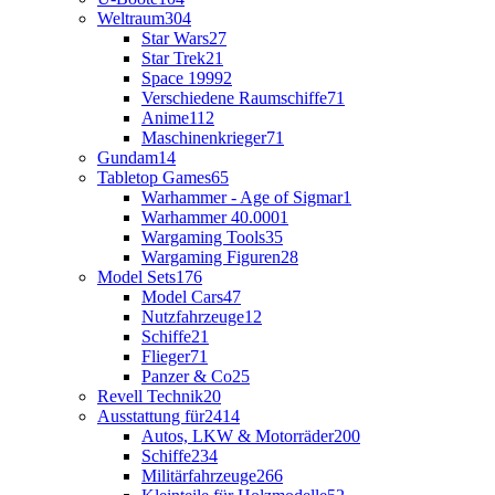
Weltraum
304
Star Wars
27
Star Trek
21
Space 1999
2
Verschiedene Raumschiffe
71
Anime
112
Maschinenkrieger
71
Gundam
14
Tabletop Games
65
Warhammer - Age of Sigmar
1
Warhammer 40.000
1
Wargaming Tools
35
Wargaming Figuren
28
Model Sets
176
Model Cars
47
Nutzfahrzeuge
12
Schiffe
21
Flieger
71
Panzer & Co
25
Revell Technik
20
Ausstattung für
2414
Autos, LKW & Motorräder
200
Schiffe
234
Militärfahrzeuge
266