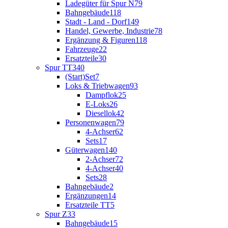
Ladegüter für Spur N
79
Bahngebäude
118
Stadt - Land - Dorf
149
Handel, Gewerbe, Industrie
78
Ergänzung & Figuren
118
Fahrzeuge
22
Ersatzteile
30
Spur TT
340
(Start)Set
7
Loks & Triebwagen
93
Dampflok
25
E-Loks
26
Diesellok
42
Personenwagen
79
4-Achser
62
Sets
17
Güterwagen
140
2-Achser
72
4-Achser
40
Sets
28
Bahngebäude
2
Ergänzungen
14
Ersatzteile TT
5
Spur Z
33
Bahngebäude
15