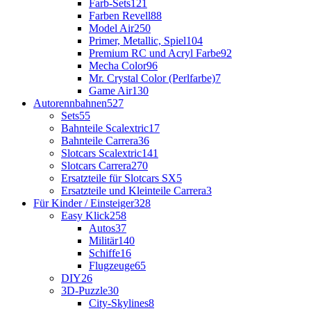
Farb-Sets
121
Farben Revell
88
Model Air
250
Primer, Metallic, Spiel
104
Premium RC und Acryl Farbe
92
Mecha Color
96
Mr. Crystal Color (Perlfarbe)
7
Game Air
130
Autorennbahnen
527
Sets
55
Bahnteile Scalextric
17
Bahnteile Carrera
36
Slotcars Scalextric
141
Slotcars Carrera
270
Ersatzteile für Slotcars SX
5
Ersatzteile und Kleinteile Carrera
3
Für Kinder / Einsteiger
328
Easy Klick
258
Autos
37
Militär
140
Schiffe
16
Flugzeuge
65
DIY
26
3D-Puzzle
30
City-Skylines
8