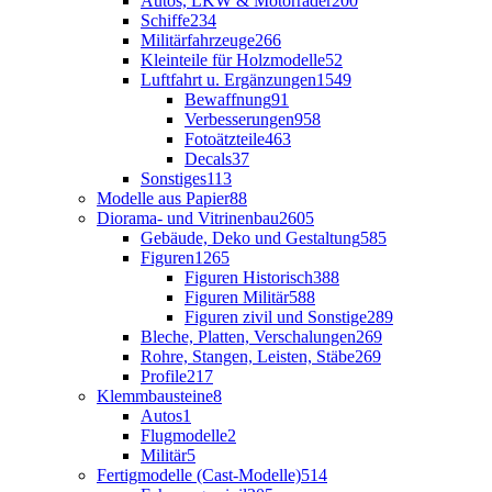
Autos, LKW & Motorräder
200
Schiffe
234
Militärfahrzeuge
266
Kleinteile für Holzmodelle
52
Luftfahrt u. Ergänzungen
1549
Bewaffnung
91
Verbesserungen
958
Fotoätzteile
463
Decals
37
Sonstiges
113
Modelle aus Papier
88
Diorama- und Vitrinenbau
2605
Gebäude, Deko und Gestaltung
585
Figuren
1265
Figuren Historisch
388
Figuren Militär
588
Figuren zivil und Sonstige
289
Bleche, Platten, Verschalungen
269
Rohre, Stangen, Leisten, Stäbe
269
Profile
217
Klemmbausteine
8
Autos
1
Flugmodelle
2
Militär
5
Fertigmodelle (Cast-Modelle)
514