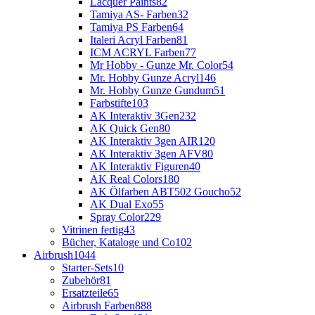
Lacquer Paints
82
Tamiya AS- Farben
32
Tamiya PS Farben
64
Italeri Acryl Farben
81
ICM ACRYL Farben
77
Mr Hobby - Gunze Mr. Color
54
Mr. Hobby Gunze Acryl
146
Mr. Hobby Gunze Gundum
51
Farbstifte
103
AK Interaktiv 3Gen
232
AK Quick Gen
80
AK Interaktiv 3gen AIR
120
AK Interaktiv 3gen AFV
80
AK Interaktiv Figuren
40
AK Real Colors
180
AK Ölfarben ABT502 Goucho
52
AK Dual Exo
55
Spray Color
229
Vitrinen fertig
43
Bücher, Kataloge und Co
102
Airbrush
1044
Starter-Sets
10
Zubehör
81
Ersatzteile
65
Airbrush Farben
888