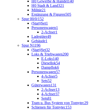
H0 Gewerbe & Handel
140
H0 Stadt & Land
321
Militär
21
Ergänzung & Figuren
505
Spur 00/0/1
52
(Start)Set
1
Personenwagen
1
2-Achser
1
Ladegüter
49
Gebäude
1
Spur N
1196
(Start)Set
32
Loks & Triebwagen
200
E-Loks
140
Diesellok
54
Dampflok
6
Personenwagen
57
4-Achser
5
Sets
52
Güterwagen
131
2-Achser
13
4-Achser
37
Sets
81
Tram u. Bus System von Tomytec
29
Schienen für Tomytec
153