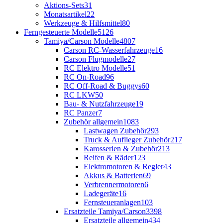
Aktions-Sets
31
Monatsartikel
22
Werkzeuge & Hilfsmittel
80
Ferngesteuerte Modelle
5126
Tamiya/Carson Modelle
4807
Carson RC-Wasserfahrzeuge
16
Carson Flugmodelle
27
RC Elektro Modelle
51
RC On-Road
96
RC Off-Road & Buggys
60
RC LKW
50
Bau- & Nutzfahrzeuge
19
RC Panzer
7
Zubehör allgemein
1083
Lastwagen Zubehör
293
Truck & Auflieger Zubehör
217
Karosserien & Zubehör
213
Reifen & Räder
123
Elektromotoren & Regler
43
Akkus & Batterien
69
Verbrennermotoren
6
Ladegeräte
16
Fernsteueranlagen
103
Ersatzteile Tamiya/Carson
3398
Ersatzteile allgemein
434