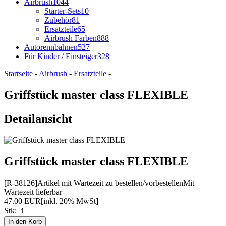
Airbrush
1044
Starter-Sets
10
Zubehör
81
Ersatzteile
65
Airbrush Farben
888
Autorennbahnen
527
Für Kinder / Einsteiger
328
Startseite
-
Airbrush
-
Ersatzteile
-
Griffstück master class FLEXIBLE
Detailansicht
Griffstück master class FLEXIBLE
[R-38126]
Artikel mit Wartezeit zu bestellen/vorbestellen
Mit
Wartezeit lieferbar
47.00 EUR
[inkl. 20% MwSt]
Stk: