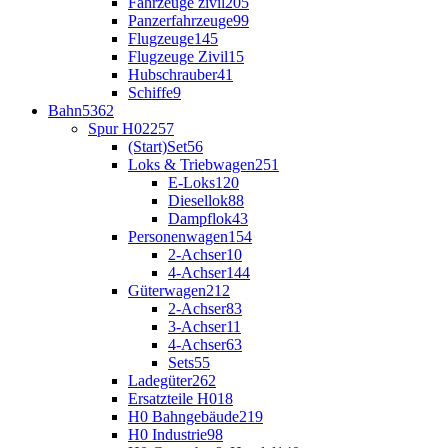
Fahrzeuge zivil
205
Panzerfahrzeuge
99
Flugzeuge
145
Flugzeuge Zivil
15
Hubschrauber
41
Schiffe
9
Bahn
5362
Spur H0
2257
(Start)Set
56
Loks & Triebwagen
251
E-Loks
120
Diesellok
88
Dampflok
43
Personenwagen
154
2-Achser
10
4-Achser
144
Güterwagen
212
2-Achser
83
3-Achser
11
4-Achser
63
Sets
55
Ladegüter
262
Ersatzteile H0
18
H0 Bahngebäude
219
H0 Industrie
98