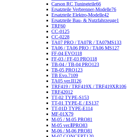
Carson RC Tuningteile
66
Ersatzteile Verbrenner-Modelle
76
Ersatzteile Elektro-Modelle
42
Ersatzteile Bau- & Nutzfahrzeuge
1
TRF
60
CC-01
25
CC-02
28
TA07 PRO / TA07R / TA07MS
133
TA06 / TA06 PRO / TA06 MS
127
FF-04 EVO
118
FF-03 / FF-03 PRO
118
TB-04 / TB-04 PRO
123
TB-05 PRO
123
TB Evo.7
109
TA05 ver.II
126
TRF419 / TRF419X / TRF419XR
106
TRF420
12
TT-02 TYPE-S
153
TT-01 TYPE-E / ES
137
TT-01D TYPE-E
114
MF-01X
79
M-05 / M-05 PRO
81
M-05 ver.ⅡPRO
83
M-06 / M-06 PRO
81
M-07 CONCEPT
120