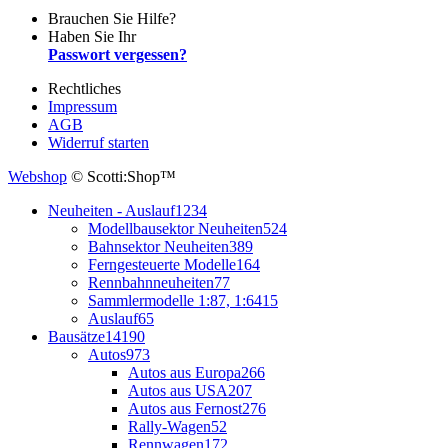
Brauchen Sie Hilfe?
Haben Sie Ihr
Passwort vergessen?
Rechtliches
Impressum
AGB
Widerruf starten
Webshop
© Scotti:Shop™
Neuheiten - Auslauf
1234
Modellbausektor Neuheiten
524
Bahnsektor Neuheiten
389
Ferngesteuerte Modelle
164
Rennbahnneuheiten
77
Sammlermodelle 1:87, 1:64
15
Auslauf
65
Bausätze
14190
Autos
973
Autos aus Europa
266
Autos aus USA
207
Autos aus Fernost
276
Rally-Wagen
52
Rennwagen
172