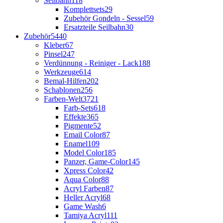
Seilbahn
118
Komplettsets
29
Zubehör Gondeln - Sessel
59
Ersatzteile Seilbahn
30
Zubehör
5440
Kleber
67
Pinsel
247
Verdünnung - Reiniger - Lack
188
Werkzeuge
614
Bemal-Hilfen
202
Schablonen
256
Farben-Welt
3721
Farb-Sets
618
Effekte
365
Pigmente
52
Email Color
87
Enamel
109
Model Color
185
Panzer, Game-Color
145
Xpress Color
42
Aqua Color
88
Acryl Farben
87
Heller Acryl
68
Game Wash
6
Tamiya Acryl
111