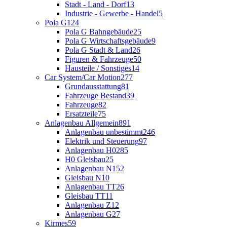
Stadt - Land - Dorf
13
Industrie - Gewerbe - Handel
5
Pola G
124
Pola G Bahngebäude
25
Pola G Wirtschaftsgebäude
9
Pola G Stadt & Land
26
Figuren & Fahrzeuge
50
Hausteile / Sonstiges
14
Car System/Car Motion
277
Grundausstattung
81
Fahrzeuge Bestand
39
Fahrzeuge
82
Ersatzteile
75
Anlagenbau Allgemein
891
Anlagenbau unbestimmt
246
Elektrik und Steuerung
97
Anlagenbau H0
285
H0 Gleisbau
25
Anlagenbau N
152
Gleisbau N
10
Anlagenbau TT
26
Gleisbau TT
11
Anlagenbau Z
12
Anlagenbau G
27
Kirmes
59