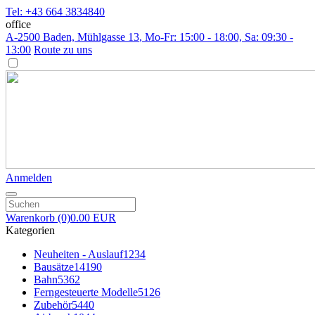
Tel: +43 664 3834840
office
A-2500 Baden, Mühlgasse 13
, Mo-Fr: 15:00 - 18:00, Sa: 09:30 -
13:00
Route zu uns
Anmelden
Warenkorb
(0)
0.00 EUR
Kategorien
Neuheiten - Auslauf
1234
Bausätze
14190
Bahn
5362
Ferngesteuerte Modelle
5126
Zubehör
5440