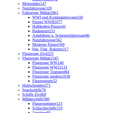
Motorräder
147
Nutzfahrzeuge
329
Fahrzeuge Militär
2861
WWI und Kommandowagen
58
Panzer WWII
1077
Halbketten-Panzer
41
Radpanzer
211
Amphibien u. Schienenfahrzeuge
86
Nutzfahrzeuge
562
Moderne Panzer
509
Pak, Flak, Raketen
317
Flugzeuge Zivil
225
Flugzeuge Militär
2345
Flugzeuge WW1
40
Flugzeuge WW2
1131
Flugzeuge Transport
84
Flugzeuge modern
1038
Flugzeugsets
52
Hubschrauber
271
Segelschiffe
78
Schiffe Zivil
69
Militärschiffe
580
Flugzeugträger
123
Schlachtschiffe
219
Zerstörer
95