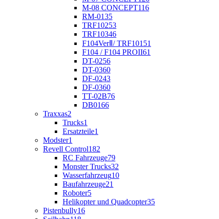
M-08 CONCEPT
116
RM-01
35
TRF102
53
TRF103
46
F104VerⅡ/ TRF101
51
F104 / F104 PROII
61
DT-02
56
DT-03
60
DF-02
43
DF-03
60
TT-02B
76
DB01
66
Traxxas
2
Trucks
1
Ersatzteile
1
Modster
1
Revell Control
182
RC Fahrzeuge
79
Monster Trucks
32
Wasserfahrzeug
10
Baufahrzeuge
21
Roboter
5
Helikopter und Quadcopter
35
Pistenbully
16