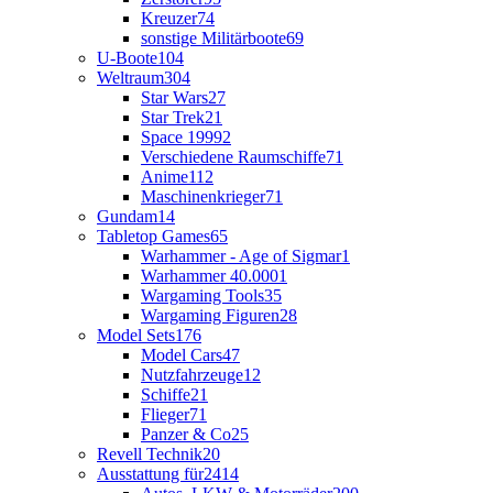
Kreuzer
74
sonstige Militärboote
69
U-Boote
104
Weltraum
304
Star Wars
27
Star Trek
21
Space 1999
2
Verschiedene Raumschiffe
71
Anime
112
Maschinenkrieger
71
Gundam
14
Tabletop Games
65
Warhammer - Age of Sigmar
1
Warhammer 40.000
1
Wargaming Tools
35
Wargaming Figuren
28
Model Sets
176
Model Cars
47
Nutzfahrzeuge
12
Schiffe
21
Flieger
71
Panzer & Co
25
Revell Technik
20
Ausstattung für
2414