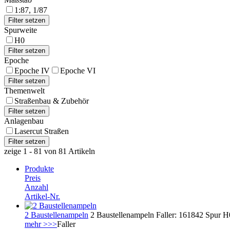
1:87, 1/87
Spurweite
H0
Epoche
Epoche IV
Epoche VI
Themenwelt
Straßenbau & Zubehör
Anlagenbau
Lasercut Straßen
zeige 1 - 81 von 81 Artikeln
Produkte
Preis
Anzahl
Artikel-Nr.
2 Baustellenampeln
2 Baustellenampeln Faller: 161842 Spur H0
mehr >>>
Faller