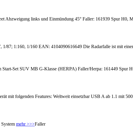
eet Abzweigung links und Einmündung 45° Faller: 161939 Spur H0, M
 1/87; 1:160, 1/160 EAN: 4104090616649 Die Radarfalle ist mit einer 
 Start-Set SUV MB G-Klasse (HERPA) Faller/Herpa: 161449 Spur H0,
mit folgenden Features: Weltweit einsetzbar USB A ab 1.1 mit 500
ar System
mehr >>>
Faller