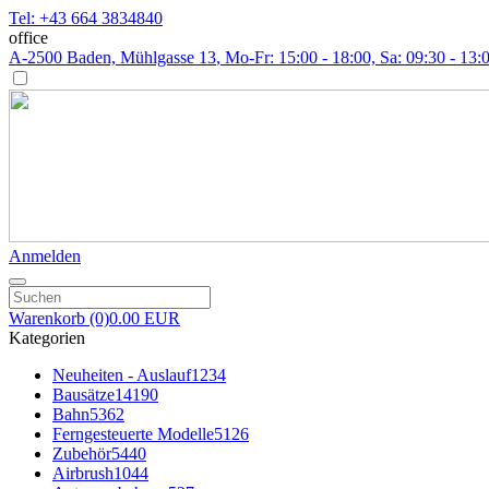
Tel: +43 664 3834840
office
A-2500 Baden, Mühlgasse 13
, Mo-Fr: 15:00 - 18:00, Sa: 09:30 - 13:
Anmelden
Warenkorb
(0)
0.00 EUR
Kategorien
Neuheiten - Auslauf
1234
Bausätze
14190
Bahn
5362
Ferngesteuerte Modelle
5126
Zubehör
5440
Airbrush
1044