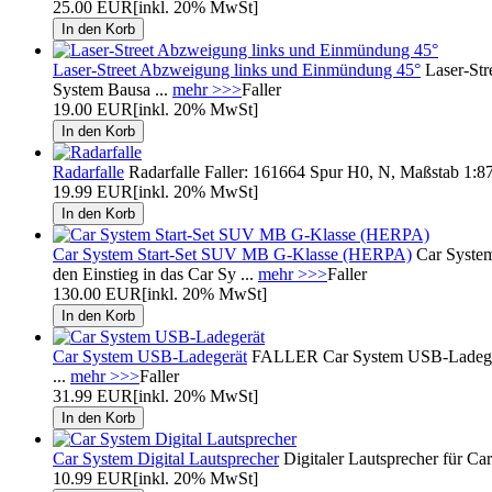
25.00 EUR
[inkl. 20% MwSt]
Laser-Street Abzweigung links und Einmündung 45°
Laser-Str
System Bausa ...
mehr >>>
Faller
19.00 EUR
[inkl. 20% MwSt]
Radarfalle
Radarfalle Faller: 161664 Spur H0, N, Maßstab 1:87,
19.99 EUR
[inkl. 20% MwSt]
Car System Start-Set SUV MB G-Klasse (HERPA)
Car System
den Einstieg in das Car Sy ...
mehr >>>
Faller
130.00 EUR
[inkl. 20% MwSt]
Car System USB-Ladegerät
FALLER Car System USB-Ladegerät 
...
mehr >>>
Faller
31.99 EUR
[inkl. 20% MwSt]
Car System Digital Lautsprecher
Digitaler Lautsprecher für C
10.99 EUR
[inkl. 20% MwSt]