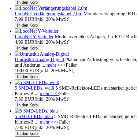
LocoNet Verlängerungskabel 2,0m
Modularverlängerung, RJ12 
7.99 EUR
[inkl. 20% MwSt]
LocoNet Y-Verteiler
Modularverteiler/-Adapter, 1 x RJ12 Buchs
4.99 EUR
[inkl. 20% MwSt]
Umrüstkit Analog-Digital
Platine zur Aufrüstung verschiedener
und Änderun ...
mehr >>>
Faller
160.00 EUR
[inkl. 20% MwSt]
5 SMD-LEDs, weiß
5 SMD-Reflektor-LEDs mit starker, gerichte
Kirmes-B ...
mehr >>>
Faller
7.30 EUR
[inkl. 20% MwSt]
5 SMD-LEDs, blau
5 SMD-Reflektor-LEDs mit starker, gerichte
Kirmes-B ...
mehr >>>
Faller
7.00 EUR
[inkl. 20% MwSt]