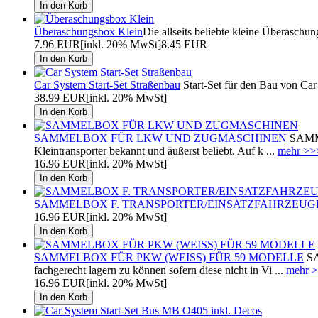
Überaschungsbox Klein
Die allseits beliebte kleine Überaschu
7.96 EUR
[inkl. 20% MwSt]
8.45 EUR
Car System Start-Set Straßenbau
Start-Set für den Bau von Car 
38.99 EUR
[inkl. 20% MwSt]
SAMMELBOX FÜR LKW UND ZUGMASCHINEN
SAMME
Kleintransporter bekannt und äußerst beliebt. Auf k ...
mehr >>
16.96 EUR
[inkl. 20% MwSt]
SAMMELBOX F. TRANSPORTER/EINSATZFAHRZEUG
16.96 EUR
[inkl. 20% MwSt]
SAMMELBOX FÜR PKW (WEISS) FÜR 59 MODELLE
SA
fachgerecht lagern zu können sofern diese nicht in Vi ...
mehr 
16.96 EUR
[inkl. 20% MwSt]