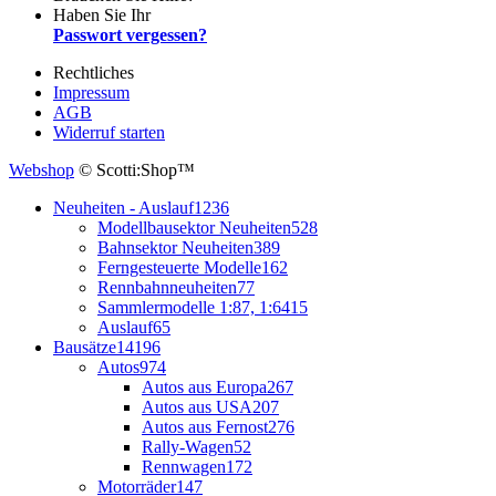
Haben Sie Ihr
Passwort vergessen?
Rechtliches
Impressum
AGB
Widerruf starten
Webshop
© Scotti:Shop™
Neuheiten - Auslauf
1236
Modellbausektor Neuheiten
528
Bahnsektor Neuheiten
389
Ferngesteuerte Modelle
162
Rennbahnneuheiten
77
Sammlermodelle 1:87, 1:64
15
Auslauf
65
Bausätze
14196
Autos
974
Autos aus Europa
267
Autos aus USA
207
Autos aus Fernost
276
Rally-Wagen
52
Rennwagen
172
Motorräder
147