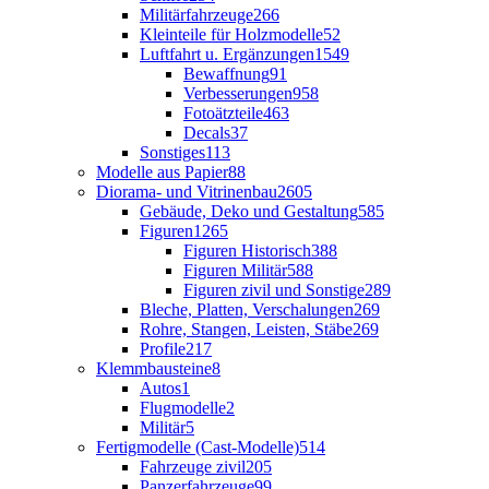
Militärfahrzeuge
266
Kleinteile für Holzmodelle
52
Luftfahrt u. Ergänzungen
1549
Bewaffnung
91
Verbesserungen
958
Fotoätzteile
463
Decals
37
Sonstiges
113
Modelle aus Papier
88
Diorama- und Vitrinenbau
2605
Gebäude, Deko und Gestaltung
585
Figuren
1265
Figuren Historisch
388
Figuren Militär
588
Figuren zivil und Sonstige
289
Bleche, Platten, Verschalungen
269
Rohre, Stangen, Leisten, Stäbe
269
Profile
217
Klemmbausteine
8
Autos
1
Flugmodelle
2
Militär
5
Fertigmodelle (Cast-Modelle)
514
Fahrzeuge zivil
205
Panzerfahrzeuge
99