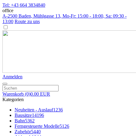
Tel: +43 664 3834840
office
A-2500 Baden, Mühlgasse 13
, Mo-Fr: 15:00 - 18:00, Sa: 09:30 -
13:00
Route zu uns
Anmelden
Warenkorb
(0)
0.00 EUR
Kategorien
Neuheiten - Auslauf
1236
Bausätze
14196
Bahn
5362
Ferngesteuerte Modelle
5126
Zubehör
5440