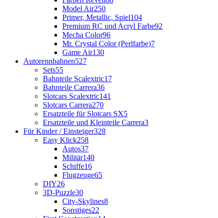
Model Air
250
Primer, Metallic, Spiel
104
Premium RC und Acryl Farbe
92
Mecha Color
96
Mr. Crystal Color (Perlfarbe)
7
Game Air
130
Autorennbahnen
527
Sets
55
Bahnteile Scalextric
17
Bahnteile Carrera
36
Slotcars Scalextric
141
Slotcars Carrera
270
Ersatzteile für Slotcars SX
5
Ersatzteile und Kleinteile Carrera
3
Für Kinder / Einsteiger
328
Easy Klick
258
Autos
37
Militär
140
Schiffe
16
Flugzeuge
65
DIY
26
3D-Puzzle
30
City-Skylines
8
Sonstiges
22