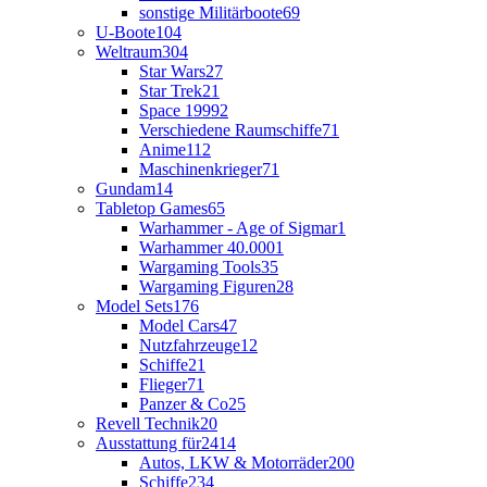
sonstige Militärboote
69
U-Boote
104
Weltraum
304
Star Wars
27
Star Trek
21
Space 1999
2
Verschiedene Raumschiffe
71
Anime
112
Maschinenkrieger
71
Gundam
14
Tabletop Games
65
Warhammer - Age of Sigmar
1
Warhammer 40.000
1
Wargaming Tools
35
Wargaming Figuren
28
Model Sets
176
Model Cars
47
Nutzfahrzeuge
12
Schiffe
21
Flieger
71
Panzer & Co
25
Revell Technik
20
Ausstattung für
2414
Autos, LKW & Motorräder
200
Schiffe
234