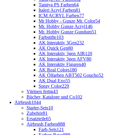
Tamiya PS Farben
64
Italeri Acryl Farben
81
ICM ACRYL Farben
77
Mr Hobby - Gunze Mr. Color
54
Mr. Hobby Gunze Acryl
146
Mr. Hobby Gunze Gundum
51
Farbstifte
103
AK Interaktiv 3Gen
232
AK Quick Gen
80
AK Interaktiv 3gen AIR
120
AK Interaktiv 3gen AFV
80
AK Interaktiv Figuren
40
AK Real Colors
180
AK Ölfarben ABT502 Goucho
52
AK Dual Exo
55
Spray Color
229
Vitrinen fertig
43
Bücher, Kataloge und Co
102
Airbrush
1044
Starter-Sets
10
Zubehör
81
Ersatzteile
65
Airbrush Farben
888
Farb-Sets
121
Farben Revell
88