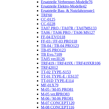
Ersatzteile Verbrenner-Modelle
76
Ersatzteile Elektro-Modelle
42
Ersatzteile Bau- & Nutzfahrzeuge
1
TRF
60
CC-01
25
CC-02
28
TA07 PRO / TA07R / TA07MS
133
TA06 / TA06 PRO / TA06 MS
127
FF-04 EVO
118
FF-03 / FF-03 PRO
118
TB-04 / TB-04 PRO
123
TB-05 PRO
123
TB Evo.7
109
TA05 ver.II
126
TRF419 / TRF419X / TRF419XR
106
TRF420
12
TT-02 TYPE-S
153
TT-01 TYPE-E / ES
137
TT-01D TYPE-E
114
MF-01X
79
M-05 / M-05 PRO
81
M-05 ver.ⅡPRO
83
M-06 / M-06 PRO
81
M-07 CONCEPT
120
M-08 CONCEPT
116