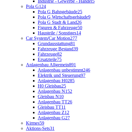
Industrie - Gewerbe - Handel
5
Pola G
124
Pola G Bahngebäude
25
Pola G Wirtschaftsgebäude
9
Pola G Stadt & Land
26
Figuren & Fahrzeuge
50
Hausteile / Sonstiges
14
Car System/Car Motion
277
Grundausstattung
81
Fahrzeuge Bestand
39
Fahrzeuge
82
Ersatzteile
75
Anlagenbau Allgemein
891
Anlagenbau unbestimmt
246
Elektrik und Steuerung
97
Anlagenbau H0
285
H0 Gleisbau
25
Anlagenbau N
152
Gleisbau N
10
Anlagenbau TT
26
Gleisbau TT
11
Anlagenbau Z
12
Anlagenbau G
27
Kirmes
59
Aktions-Sets
31