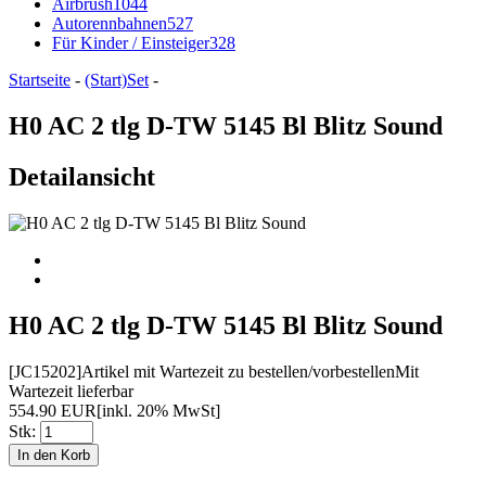
Airbrush
1044
Autorennbahnen
527
Für Kinder / Einsteiger
328
Startseite
-
(Start)Set
-
H0 AC 2 tlg D-TW 5145 Bl Blitz Sound
Detailansicht
H0 AC 2 tlg D-TW 5145 Bl Blitz Sound
[JC15202]
Artikel mit Wartezeit zu bestellen/vorbestellen
Mit
Wartezeit lieferbar
554.90 EUR
[inkl. 20% MwSt]
Stk: