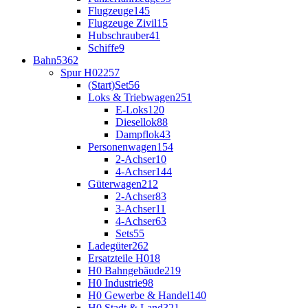
Flugzeuge
145
Flugzeuge Zivil
15
Hubschrauber
41
Schiffe
9
Bahn
5362
Spur H0
2257
(Start)Set
56
Loks & Triebwagen
251
E-Loks
120
Diesellok
88
Dampflok
43
Personenwagen
154
2-Achser
10
4-Achser
144
Güterwagen
212
2-Achser
83
3-Achser
11
4-Achser
63
Sets
55
Ladegüter
262
Ersatzteile H0
18
H0 Bahngebäude
219
H0 Industrie
98
H0 Gewerbe & Handel
140
H0 Stadt & Land
321