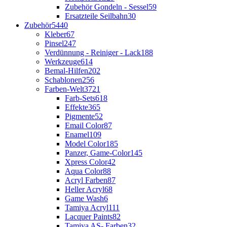
Zubehör Gondeln - Sessel
59
Ersatzteile Seilbahn
30
Zubehör
5440
Kleber
67
Pinsel
247
Verdünnung - Reiniger - Lack
188
Werkzeuge
614
Bemal-Hilfen
202
Schablonen
256
Farben-Welt
3721
Farb-Sets
618
Effekte
365
Pigmente
52
Email Color
87
Enamel
109
Model Color
185
Panzer, Game-Color
145
Xpress Color
42
Aqua Color
88
Acryl Farben
87
Heller Acryl
68
Game Wash
6
Tamiya Acryl
111
Lacquer Paints
82
Tamiya AS- Farben
32