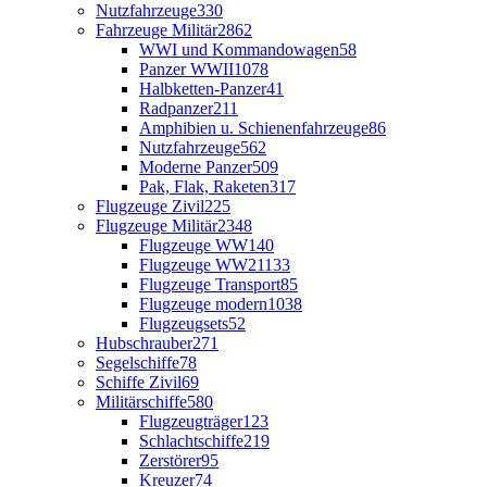
Nutzfahrzeuge
330
Fahrzeuge Militär
2862
WWI und Kommandowagen
58
Panzer WWII
1078
Halbketten-Panzer
41
Radpanzer
211
Amphibien u. Schienenfahrzeuge
86
Nutzfahrzeuge
562
Moderne Panzer
509
Pak, Flak, Raketen
317
Flugzeuge Zivil
225
Flugzeuge Militär
2348
Flugzeuge WW1
40
Flugzeuge WW2
1133
Flugzeuge Transport
85
Flugzeuge modern
1038
Flugzeugsets
52
Hubschrauber
271
Segelschiffe
78
Schiffe Zivil
69
Militärschiffe
580
Flugzeugträger
123
Schlachtschiffe
219
Zerstörer
95
Kreuzer
74