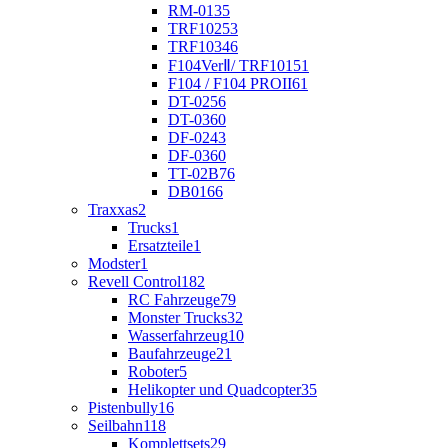
RM-01
35
TRF102
53
TRF103
46
F104VerⅡ/ TRF101
51
F104 / F104 PROII
61
DT-02
56
DT-03
60
DF-02
43
DF-03
60
TT-02B
76
DB01
66
Traxxas
2
Trucks
1
Ersatzteile
1
Modster
1
Revell Control
182
RC Fahrzeuge
79
Monster Trucks
32
Wasserfahrzeug
10
Baufahrzeuge
21
Roboter
5
Helikopter und Quadcopter
35
Pistenbully
16
Seilbahn
118
Komplettsets
29