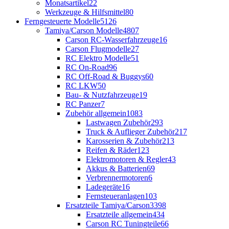
Monatsartikel
22
Werkzeuge & Hilfsmittel
80
Ferngesteuerte Modelle
5126
Tamiya/Carson Modelle
4807
Carson RC-Wasserfahrzeuge
16
Carson Flugmodelle
27
RC Elektro Modelle
51
RC On-Road
96
RC Off-Road & Buggys
60
RC LKW
50
Bau- & Nutzfahrzeuge
19
RC Panzer
7
Zubehör allgemein
1083
Lastwagen Zubehör
293
Truck & Auflieger Zubehör
217
Karosserien & Zubehör
213
Reifen & Räder
123
Elektromotoren & Regler
43
Akkus & Batterien
69
Verbrennermotoren
6
Ladegeräte
16
Fernsteueranlagen
103
Ersatzteile Tamiya/Carson
3398
Ersatzteile allgemein
434
Carson RC Tuningteile
66