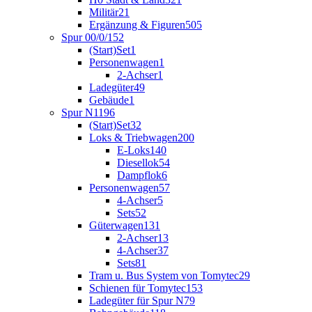
Militär
21
Ergänzung & Figuren
505
Spur 00/0/1
52
(Start)Set
1
Personenwagen
1
2-Achser
1
Ladegüter
49
Gebäude
1
Spur N
1196
(Start)Set
32
Loks & Triebwagen
200
E-Loks
140
Diesellok
54
Dampflok
6
Personenwagen
57
4-Achser
5
Sets
52
Güterwagen
131
2-Achser
13
4-Achser
37
Sets
81
Tram u. Bus System von Tomytec
29
Schienen für Tomytec
153
Ladegüter für Spur N
79