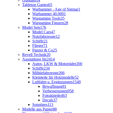
Gundam
14
Tabletop Games
65
Warhammer - Age of Sigmar
1
Warhammer 40.000
1
Wargaming Tools
35
Wargaming Figuren
28
Model Sets
176
Model Cars
47
Nutzfahrzeuge
12
Schiffe
21
Flieger
71
Panzer & Co
25
Revell Technik
20
Ausstattung für
2414
Autos, LKW & Motorräder
200
Schiffe
234
Militärfahrzeuge
266
Kleinteile für Holzmodelle
52
Luftfahrt u. Ergänzungen
1549
Bewaffnung
91
Verbesserungen
958
Fotoätzteile
463
Decals
37
Sonstiges
113
Modelle aus Papier
88