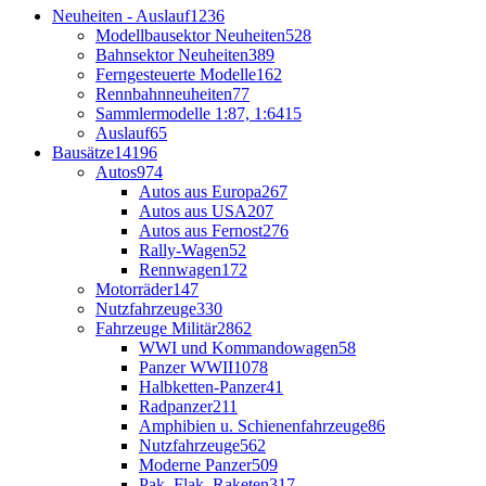
Neuheiten - Auslauf
1236
Modellbausektor Neuheiten
528
Bahnsektor Neuheiten
389
Ferngesteuerte Modelle
162
Rennbahnneuheiten
77
Sammlermodelle 1:87, 1:64
15
Auslauf
65
Bausätze
14196
Autos
974
Autos aus Europa
267
Autos aus USA
207
Autos aus Fernost
276
Rally-Wagen
52
Rennwagen
172
Motorräder
147
Nutzfahrzeuge
330
Fahrzeuge Militär
2862
WWI und Kommandowagen
58
Panzer WWII
1078
Halbketten-Panzer
41
Radpanzer
211
Amphibien u. Schienenfahrzeuge
86
Nutzfahrzeuge
562
Moderne Panzer
509
Pak, Flak, Raketen
317