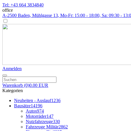
Tel: +43 664 3834840
office
A-2500 Baden, Mühlgasse 13
, Mo-Fr: 15:00 - 18:00, Sa: 09:30 - 13:
Anmelden
Warenkorb
(0)
0.00 EUR
Kategorien
Neuheiten - Auslauf
1236
Bausätze
14196
Autos
974
Motorräder
147
Nutzfahrzeuge
330
Fahrzeuge Militär
2862