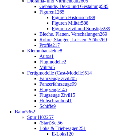
Diorama- und Vitrinenbau
2605
Gebäude, Deko und Gestaltung
585
Figuren
1265
Figuren Historisch
388
Figuren Militär
588
Figuren zivil und Sonstige
289
Bleche, Platten, Verschalungen
269
Rohre, Stangen, Leisten, Stäbe
269
Profile
217
Klemmbausteine
8
Autos
1
Flugmodelle
2
Militär
5
Fertigmodelle (Cast-Modelle)
514
Fahrzeuge zivil
205
Panzerfahrzeuge
99
Flugzeuge
145
Flugzeuge Zivil
15
Hubschrauber
41
Schiffe
9
Bahn
5362
Spur H0
2257
(Start)Set
56
Loks & Triebwagen
251
E-Loks
120