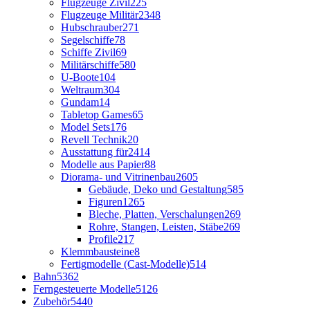
Flugzeuge Zivil
225
Flugzeuge Militär
2348
Hubschrauber
271
Segelschiffe
78
Schiffe Zivil
69
Militärschiffe
580
U-Boote
104
Weltraum
304
Gundam
14
Tabletop Games
65
Model Sets
176
Revell Technik
20
Ausstattung für
2414
Modelle aus Papier
88
Diorama- und Vitrinenbau
2605
Gebäude, Deko und Gestaltung
585
Figuren
1265
Bleche, Platten, Verschalungen
269
Rohre, Stangen, Leisten, Stäbe
269
Profile
217
Klemmbausteine
8
Fertigmodelle (Cast-Modelle)
514
Bahn
5362
Ferngesteuerte Modelle
5126
Zubehör
5440