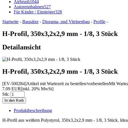
Airbrush
1044
Autorennbahnen
527
Für Kinder / Einsteiger
328
Startseite
-
Bausätze
-
Diorama- und Vitrinenbau
-
Profile
-
H-Profil, 350x3,2x2,9 mm - 1/8, 3 Stück
Detailansicht
H-Profil, 350x3,2x2,9 mm - 1/8, 3 Stück
[EV-500284]
Artikel mit Wartezeit zu bestellen/vorbestellen
Mit Wartez
7.09 EUR
[inkl. 20% MwSt]
Stk:
Produktbeschreibung
H-Profil aus weißem Polystyrol, 350x3,2x2,9 mm - 1/8, 3 Stück. Idea