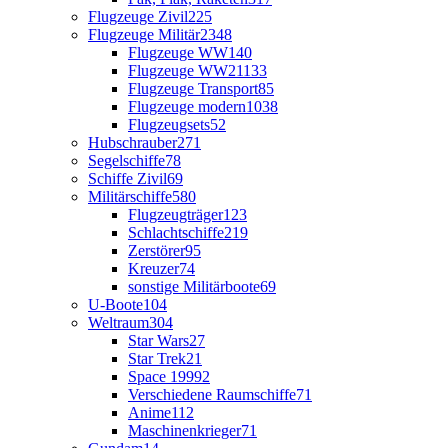
Flugzeuge Zivil
225
Flugzeuge Militär
2348
Flugzeuge WW1
40
Flugzeuge WW2
1133
Flugzeuge Transport
85
Flugzeuge modern
1038
Flugzeugsets
52
Hubschrauber
271
Segelschiffe
78
Schiffe Zivil
69
Militärschiffe
580
Flugzeugträger
123
Schlachtschiffe
219
Zerstörer
95
Kreuzer
74
sonstige Militärboote
69
U-Boote
104
Weltraum
304
Star Wars
27
Star Trek
21
Space 1999
2
Verschiedene Raumschiffe
71
Anime
112
Maschinenkrieger
71