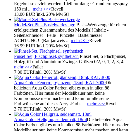
Ergebnisse erzielt werden. Lieferumfang : Grundierungsspray
150 ml ...
mehr >>>
Revell
13.00 EUR
[inkl. 20% MwSt]
Model-Set Plus Bastelwerkzeuge
Basis-Werkzeuge für einen
erfolgreichen Zusammenbau des Modells!! Inhalt: -
Seitenschneider - Feile - Pinzette - Bastelmesser
ACHTUNG! (Bau)anweis ...
mehr >>>
Revell
16.99 EUR
[inkl. 20% MwSt]
Pinsel-Set, Flachpinsel, synthetisch
Pinsel-Set, 6 Flachpinsel,
Holzgriff und Aluminium Zwinge. Größen 0/2, 0, 1, 2, 3, 4
mehr >>>
Faller
7.30 EUR
[inkl. 20% MwSt]
Aqua Color Feuerrot, glänzend, 18ml, RAL 3000
Die
beliebten Aqua Color Farben gibt es nun in allen 88
Farbtönen. Hier muss der Modellbauer nun keine
Kompromisse mehr machen und kann für alle seine
Farbwünsche auf dieses Acryl-Farbs ...
mehr >>>
Revell
3.70 EUR
[inkl. 20% MwSt]
Aqua Color Hellgrau, seidenmatt, 18ml
Die beliebten Aqua
Color Farben gibt es nun in allen 88 Farbtönen. Hier muss der
Modellbauer nun keine Kompromisse mehr machen und kann