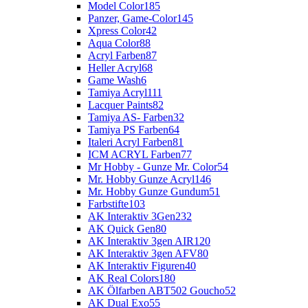
Model Color
185
Panzer, Game-Color
145
Xpress Color
42
Aqua Color
88
Acryl Farben
87
Heller Acryl
68
Game Wash
6
Tamiya Acryl
111
Lacquer Paints
82
Tamiya AS- Farben
32
Tamiya PS Farben
64
Italeri Acryl Farben
81
ICM ACRYL Farben
77
Mr Hobby - Gunze Mr. Color
54
Mr. Hobby Gunze Acryl
146
Mr. Hobby Gunze Gundum
51
Farbstifte
103
AK Interaktiv 3Gen
232
AK Quick Gen
80
AK Interaktiv 3gen AIR
120
AK Interaktiv 3gen AFV
80
AK Interaktiv Figuren
40
AK Real Colors
180
AK Ölfarben ABT502 Goucho
52
AK Dual Exo
55