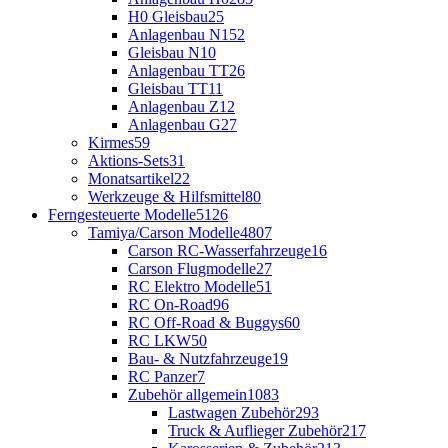
H0 Gleisbau
25
Anlagenbau N
152
Gleisbau N
10
Anlagenbau TT
26
Gleisbau TT
11
Anlagenbau Z
12
Anlagenbau G
27
Kirmes
59
Aktions-Sets
31
Monatsartikel
22
Werkzeuge & Hilfsmittel
80
Ferngesteuerte Modelle
5126
Tamiya/Carson Modelle
4807
Carson RC-Wasserfahrzeuge
16
Carson Flugmodelle
27
RC Elektro Modelle
51
RC On-Road
96
RC Off-Road & Buggys
60
RC LKW
50
Bau- & Nutzfahrzeuge
19
RC Panzer
7
Zubehör allgemein
1083
Lastwagen Zubehör
293
Truck & Auflieger Zubehör
217