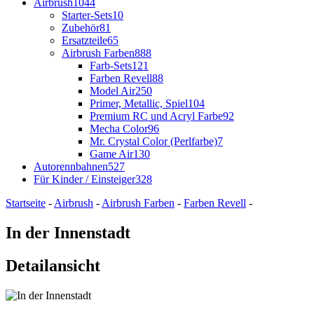
Airbrush
1044
Starter-Sets
10
Zubehör
81
Ersatzteile
65
Airbrush Farben
888
Farb-Sets
121
Farben Revell
88
Model Air
250
Primer, Metallic, Spiel
104
Premium RC und Acryl Farbe
92
Mecha Color
96
Mr. Crystal Color (Perlfarbe)
7
Game Air
130
Autorennbahnen
527
Für Kinder / Einsteiger
328
Startseite
-
Airbrush
-
Airbrush Farben
-
Farben Revell
-
In der Innenstadt
Detailansicht