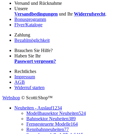
Versand und Rücknahme
Unsere
Versandbedingungen
und Ihr
Widerrufsrecht
.
Bonusprogramm
Flyer/Kataloge
Zahlung
Bezahlmöglichkeit
Brauchen Sie Hilfe?
Haben Sie Ihr
Passwort vergessen?
Rechtliches
Impressum
AGB
Widerruf starten
Webshop
© Scotti:Shop™
Neuheiten - Auslauf
1234
Modellbausektor Neuheiten
524
Bahnsektor Neuheiten
389
Ferngesteuerte Modelle
164
Rennbahnneuheiten
77