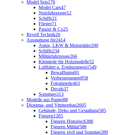
Model Sets
176
Model Cars
47
Nutzfahrzeuge
12
Schiffe
21
Flieger
71
Panzer & Co
25
Revell Technik
20
Ausstattung für
2414
Autos, LKW & Motorräder
200
Schiffe
234
Militärfahrzeuge
266
Kleinteile für Holzmodelle
52
Luftfahrt u. Ergänzungen
1549
Bewaffnung
91
Verbesserungen
958
Fotoätzteile
463
Decals
37
Sonstiges
113
Modelle aus Papier
88
Diorama- und Vitrinenbau
2605
Gebäude, Deko und Gestaltung
585
Figuren
1265
Figuren Historisch
388
Figuren Militär
588
Figuren zivil und Sonstige
289