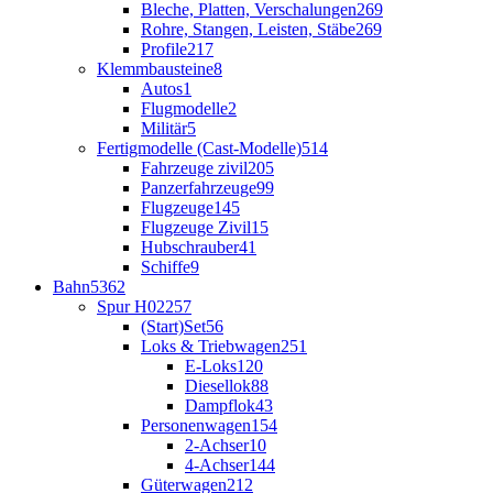
Bleche, Platten, Verschalungen
269
Rohre, Stangen, Leisten, Stäbe
269
Profile
217
Klemmbausteine
8
Autos
1
Flugmodelle
2
Militär
5
Fertigmodelle (Cast-Modelle)
514
Fahrzeuge zivil
205
Panzerfahrzeuge
99
Flugzeuge
145
Flugzeuge Zivil
15
Hubschrauber
41
Schiffe
9
Bahn
5362
Spur H0
2257
(Start)Set
56
Loks & Triebwagen
251
E-Loks
120
Diesellok
88
Dampflok
43
Personenwagen
154
2-Achser
10
4-Achser
144
Güterwagen
212