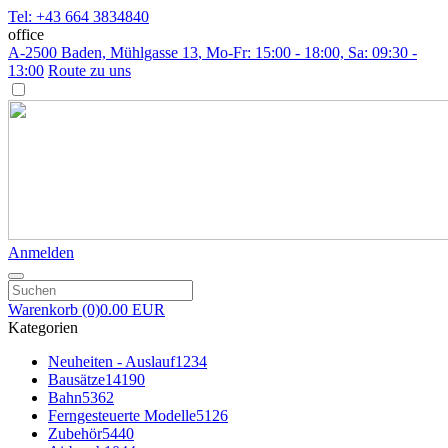
Tel: +43 664 3834840
office
A-2500 Baden, Mühlgasse 13
, Mo-Fr: 15:00 - 18:00, Sa: 09:30 -
13:00
Route zu uns
Anmelden
Warenkorb
(0)
0.00 EUR
Kategorien
Neuheiten - Auslauf
1234
Bausätze
14190
Bahn
5362
Ferngesteuerte Modelle
5126
Zubehör
5440