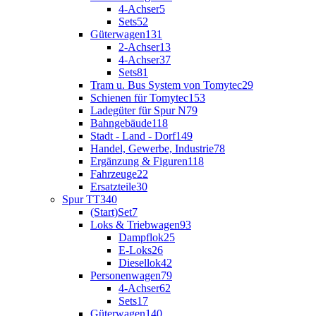
4-Achser
5
Sets
52
Güterwagen
131
2-Achser
13
4-Achser
37
Sets
81
Tram u. Bus System von Tomytec
29
Schienen für Tomytec
153
Ladegüter für Spur N
79
Bahngebäude
118
Stadt - Land - Dorf
149
Handel, Gewerbe, Industrie
78
Ergänzung & Figuren
118
Fahrzeuge
22
Ersatzteile
30
Spur TT
340
(Start)Set
7
Loks & Triebwagen
93
Dampflok
25
E-Loks
26
Diesellok
42
Personenwagen
79
4-Achser
62
Sets
17
Güterwagen
140