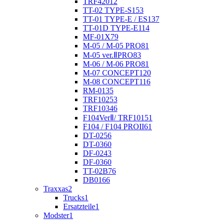
TRF420
12
TT-02 TYPE-S
153
TT-01 TYPE-E / ES
137
TT-01D TYPE-E
114
MF-01X
79
M-05 / M-05 PRO
81
M-05 ver.ⅡPRO
83
M-06 / M-06 PRO
81
M-07 CONCEPT
120
M-08 CONCEPT
116
RM-01
35
TRF102
53
TRF103
46
F104VerⅡ/ TRF101
51
F104 / F104 PROII
61
DT-02
56
DT-03
60
DF-02
43
DF-03
60
TT-02B
76
DB01
66
Traxxas
2
Trucks
1
Ersatzteile
1
Modster
1