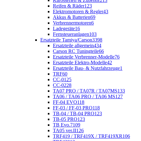
Karosserien & Zubehör
213
Reifen & Räder
123
Elektromotoren & Regler
43
Akkus & Batterien
69
Verbrennermotoren
6
Ladegeräte
16
Fernsteueranlagen
103
Ersatzteile Tamiya/Carson
3398
Ersatzteile allgemein
434
Carson RC Tuningteile
66
Ersatzteile Verbrenner-Modelle
76
Ersatzteile Elektro-Modelle
42
Ersatzteile Bau- & Nutzfahrzeuge
1
TRF
60
CC-01
25
CC-02
28
TA07 PRO / TA07R / TA07MS
133
TA06 / TA06 PRO / TA06 MS
127
FF-04 EVO
118
FF-03 / FF-03 PRO
118
TB-04 / TB-04 PRO
123
TB-05 PRO
123
TB Evo.7
109
TA05 ver.II
126
TRF419 / TRF419X / TRF419XR
106