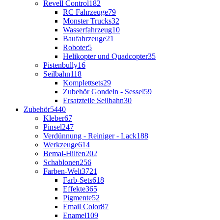
Revell Control
182
RC Fahrzeuge
79
Monster Trucks
32
Wasserfahrzeug
10
Baufahrzeuge
21
Roboter
5
Helikopter und Quadcopter
35
Pistenbully
16
Seilbahn
118
Komplettsets
29
Zubehör Gondeln - Sessel
59
Ersatzteile Seilbahn
30
Zubehör
5440
Kleber
67
Pinsel
247
Verdünnung - Reiniger - Lack
188
Werkzeuge
614
Bemal-Hilfen
202
Schablonen
256
Farben-Welt
3721
Farb-Sets
618
Effekte
365
Pigmente
52
Email Color
87
Enamel
109