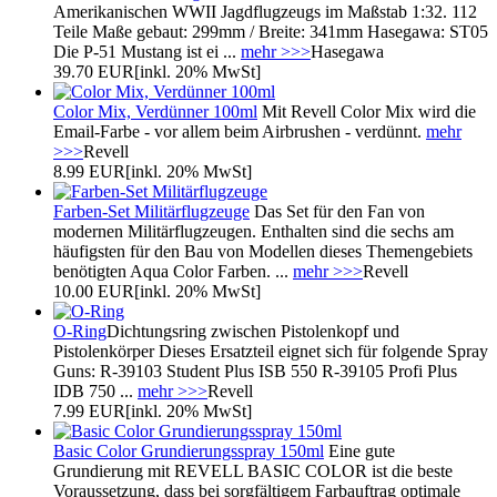
Amerikanischen WWII Jagdflugzeugs im Maßstab 1:32. 112
Teile Maße gebaut: 299mm / Breite: 341mm Hasegawa: ST05
Die P-51 Mustang ist ei ...
mehr >>>
Hasegawa
39.70 EUR
[inkl. 20% MwSt]
Color Mix, Verdünner 100ml
Mit Revell Color Mix wird die
Email-Farbe - vor allem beim Airbrushen - verdünnt.
mehr
>>>
Revell
8.99 EUR
[inkl. 20% MwSt]
Farben-Set Militärflugzeuge
Das Set für den Fan von
modernen Militärflugzeugen. Enthalten sind die sechs am
häufigsten für den Bau von Modellen dieses Themengebiets
benötigten Aqua Color Farben. ...
mehr >>>
Revell
10.00 EUR
[inkl. 20% MwSt]
O-Ring
Dichtungsring zwischen Pistolenkopf und
Pistolenkörper Dieses Ersatzteil eignet sich für folgende Spray
Guns: R-39103 Student Plus ISB 550 R-39105 Profi Plus
IDB 750 ...
mehr >>>
Revell
7.99 EUR
[inkl. 20% MwSt]
Basic Color Grundierungsspray 150ml
Eine gute
Grundierung mit REVELL BASIC COLOR ist die beste
Voraussetzung, dass bei sorgfältigem Farbauftrag optimale