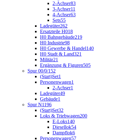
2-Achser
83
3-Achser
11
4-Achser
63
Sets
55
Ladegüter
262
Ersatzteile H0
18
H0 Bahngebäude
219
H0 Industrie
98
H0 Gewerbe & Handel
140
H0 Stadt & Land
321
Militär
21
Ergänzung & Figuren
505
Spur 00/0/1
52
(Start)Set
1
Personenwagen
1
2-Achser
1
Ladegüter
49
Gebäude
1
Spur N
1196
(Start)Set
32
Loks & Triebwagen
200
E-Loks
140
Diesellok
54
Dampflok
6
Personenwagen
57