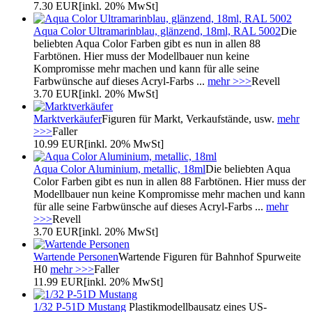
7.30 EUR
[inkl. 20% MwSt]
Aqua Color Ultramarinblau, glänzend, 18ml, RAL 5002
Die
beliebten Aqua Color Farben gibt es nun in allen 88
Farbtönen. Hier muss der Modellbauer nun keine
Kompromisse mehr machen und kann für alle seine
Farbwünsche auf dieses Acryl-Farbs ...
mehr >>>
Revell
3.70 EUR
[inkl. 20% MwSt]
Marktverkäufer
Figuren für Markt, Verkaufstände, usw.
mehr
>>>
Faller
10.99 EUR
[inkl. 20% MwSt]
Aqua Color Aluminium, metallic, 18ml
Die beliebten Aqua
Color Farben gibt es nun in allen 88 Farbtönen. Hier muss der
Modellbauer nun keine Kompromisse mehr machen und kann
für alle seine Farbwünsche auf dieses Acryl-Farbs ...
mehr
>>>
Revell
3.70 EUR
[inkl. 20% MwSt]
Wartende Personen
Wartende Figuren für Bahnhof Spurweite
H0
mehr >>>
Faller
11.99 EUR
[inkl. 20% MwSt]
1/32 P-51D Mustang
Plastikmodellbausatz eines US-