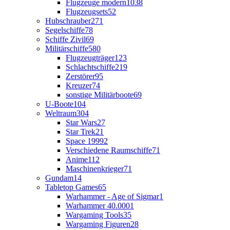
Flugzeuge modern
1038
Flugzeugsets
52
Hubschrauber
271
Segelschiffe
78
Schiffe Zivil
69
Militärschiffe
580
Flugzeugträger
123
Schlachtschiffe
219
Zerstörer
95
Kreuzer
74
sonstige Militärboote
69
U-Boote
104
Weltraum
304
Star Wars
27
Star Trek
21
Space 1999
2
Verschiedene Raumschiffe
71
Anime
112
Maschinenkrieger
71
Gundam
14
Tabletop Games
65
Warhammer - Age of Sigmar
1
Warhammer 40.000
1
Wargaming Tools
35
Wargaming Figuren
28