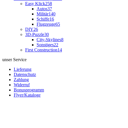
Easy Klick
258
Autos
37
Militär
140
Schiffe
16
Flugzeuge
65
DIY
26
3D-Puzzle
30
City-Skylines
8
Sonstiges
22
First Construction
14
unser Service
Lieferung
Datenschutz
Zahlung
Widerruf
Bonusprogramm
Flyer/Kataloge