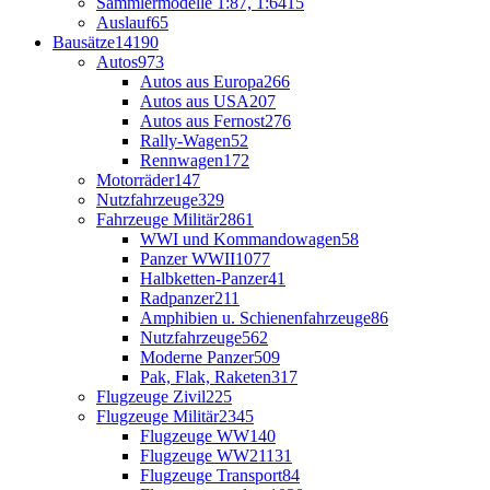
Sammlermodelle 1:87, 1:64
15
Auslauf
65
Bausätze
14190
Autos
973
Autos aus Europa
266
Autos aus USA
207
Autos aus Fernost
276
Rally-Wagen
52
Rennwagen
172
Motorräder
147
Nutzfahrzeuge
329
Fahrzeuge Militär
2861
WWI und Kommandowagen
58
Panzer WWII
1077
Halbketten-Panzer
41
Radpanzer
211
Amphibien u. Schienenfahrzeuge
86
Nutzfahrzeuge
562
Moderne Panzer
509
Pak, Flak, Raketen
317
Flugzeuge Zivil
225
Flugzeuge Militär
2345
Flugzeuge WW1
40
Flugzeuge WW2
1131
Flugzeuge Transport
84