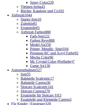
Spray Color
229
Vitrinen fertig
43
Bücher, Kataloge und Co
102
Airbrush
1044
Starter-Sets
10
Zubehör
81
Ersatzteile
65
Airbrush Farben
888
Farb-Sets
121
Farben Revell
88
Model Air
250
Primer, Metallic, Spiel
104
Premium RC und Acryl Farbe
92
Mecha Color
96
Mr. Crystal Color (Perlfarbe)
7
Game Air
130
Autorennbahnen
527
Sets
55
Bahnteile Scalextric
17
Bahnteile Carrera
36
Slotcars Scalextric
141
Slotcars Carrera
270
Ersatzteile für Slotcars SX
5
Ersatzteile und Kleinteile Carrera
3
Für Kinder / Einsteiger
328