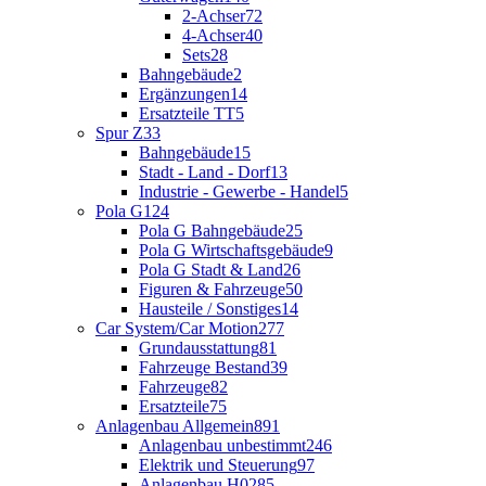
2-Achser
72
4-Achser
40
Sets
28
Bahngebäude
2
Ergänzungen
14
Ersatzteile TT
5
Spur Z
33
Bahngebäude
15
Stadt - Land - Dorf
13
Industrie - Gewerbe - Handel
5
Pola G
124
Pola G Bahngebäude
25
Pola G Wirtschaftsgebäude
9
Pola G Stadt & Land
26
Figuren & Fahrzeuge
50
Hausteile / Sonstiges
14
Car System/Car Motion
277
Grundausstattung
81
Fahrzeuge Bestand
39
Fahrzeuge
82
Ersatzteile
75
Anlagenbau Allgemein
891
Anlagenbau unbestimmt
246
Elektrik und Steuerung
97
Anlagenbau H0
285