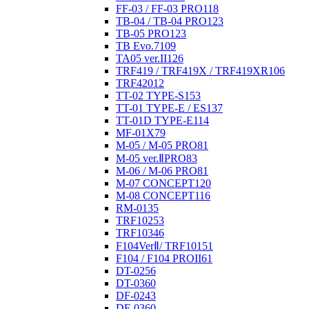
FF-03 / FF-03 PRO
118
TB-04 / TB-04 PRO
123
TB-05 PRO
123
TB Evo.7
109
TA05 ver.II
126
TRF419 / TRF419X / TRF419XR
106
TRF420
12
TT-02 TYPE-S
153
TT-01 TYPE-E / ES
137
TT-01D TYPE-E
114
MF-01X
79
M-05 / M-05 PRO
81
M-05 ver.ⅡPRO
83
M-06 / M-06 PRO
81
M-07 CONCEPT
120
M-08 CONCEPT
116
RM-01
35
TRF102
53
TRF103
46
F104VerⅡ/ TRF101
51
F104 / F104 PROII
61
DT-02
56
DT-03
60
DF-02
43
DF-03
60