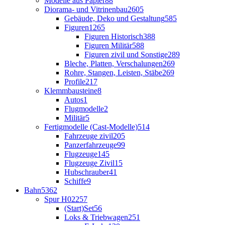
Modelle aus Papier
88
Diorama- und Vitrinenbau
2605
Gebäude, Deko und Gestaltung
585
Figuren
1265
Figuren Historisch
388
Figuren Militär
588
Figuren zivil und Sonstige
289
Bleche, Platten, Verschalungen
269
Rohre, Stangen, Leisten, Stäbe
269
Profile
217
Klemmbausteine
8
Autos
1
Flugmodelle
2
Militär
5
Fertigmodelle (Cast-Modelle)
514
Fahrzeuge zivil
205
Panzerfahrzeuge
99
Flugzeuge
145
Flugzeuge Zivil
15
Hubschrauber
41
Schiffe
9
Bahn
5362
Spur H0
2257
(Start)Set
56
Loks & Triebwagen
251