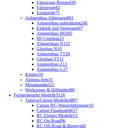
Fahrzeuge Bestand
39
Fahrzeuge
82
Ersatzteile
75
Anlagenbau Allgemein
891
Anlagenbau unbestimmt
246
Elektrik und Steuerung
97
Anlagenbau H0
285
H0 Gleisbau
25
Anlagenbau N
152
Gleisbau N
10
Anlagenbau TT
26
Gleisbau TT
11
Anlagenbau Z
12
Anlagenbau G
27
Kirmes
59
Aktions-Sets
31
Monatsartikel
22
Werkzeuge & Hilfsmittel
80
Ferngesteuerte Modelle
5126
Tamiya/Carson Modelle
4807
Carson RC-Wasserfahrzeuge
16
Carson Flugmodelle
27
RC Elektro Modelle
51
RC On-Road
96
RC Off-Road & Buggys
60