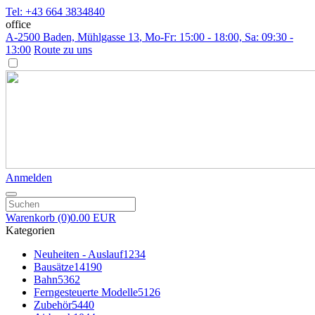
Tel: +43 664 3834840
office
A-2500 Baden, Mühlgasse 13
, Mo-Fr: 15:00 - 18:00, Sa: 09:30 -
13:00
Route zu uns
Anmelden
Warenkorb
(0)
0.00 EUR
Kategorien
Neuheiten - Auslauf
1234
Bausätze
14190
Bahn
5362
Ferngesteuerte Modelle
5126
Zubehör
5440