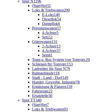
Spur N
1196
(Start)Set
32
Loks & Triebwagen
200
E-Loks
140
Diesellok
54
Dampflok
6
Personenwagen
57
4-Achser
5
Sets
52
Güterwagen
131
2-Achser
13
4-Achser
37
Sets
81
Tram u. Bus System von Tomytec
29
Schienen für Tomytec
153
Ladegüter für Spur N
79
Bahngebäude
118
Stadt - Land - Dorf
149
Handel, Gewerbe, Industrie
78
Ergänzung & Figuren
118
Fahrzeuge
22
Ersatzteile
30
Spur TT
340
(Start)Set
7
Loks & Triebwagen
93