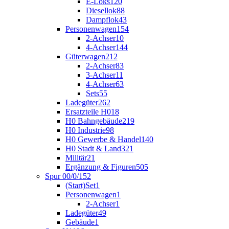
E-Loks
120
Diesellok
88
Dampflok
43
Personenwagen
154
2-Achser
10
4-Achser
144
Güterwagen
212
2-Achser
83
3-Achser
11
4-Achser
63
Sets
55
Ladegüter
262
Ersatzteile H0
18
H0 Bahngebäude
219
H0 Industrie
98
H0 Gewerbe & Handel
140
H0 Stadt & Land
321
Militär
21
Ergänzung & Figuren
505
Spur 00/0/1
52
(Start)Set
1
Personenwagen
1
2-Achser
1
Ladegüter
49
Gebäude
1