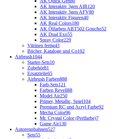
AK Quick Gen
80
AK Interaktiv 3gen AIR
120
AK Interaktiv 3gen AFV
80
AK Interaktiv Figuren
40
AK Real Colors
180
AK Ölfarben ABT502 Goucho
52
AK Dual Exo
55
Spray Color
229
Vitrinen fertig
43
Bücher, Kataloge und Co
102
Airbrush
1044
Starter-Sets
10
Zubehör
81
Ersatzteile
65
Airbrush Farben
888
Farb-Sets
121
Farben Revell
88
Model Air
250
Primer, Metallic, Spiel
104
Premium RC und Acryl Farbe
92
Mecha Color
96
Mr. Crystal Color (Perlfarbe)
7
Game Air
130
Autorennbahnen
527
Sets
55