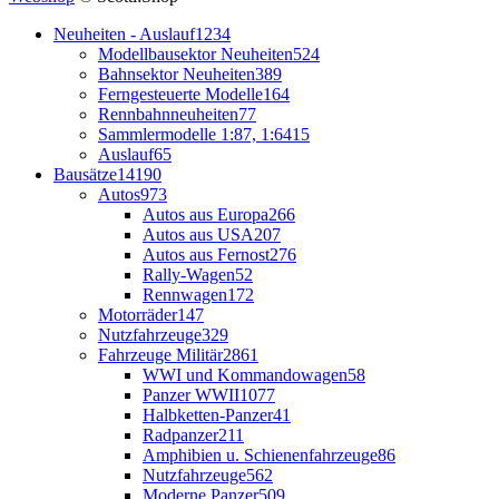
Neuheiten - Auslauf
1234
Modellbausektor Neuheiten
524
Bahnsektor Neuheiten
389
Ferngesteuerte Modelle
164
Rennbahnneuheiten
77
Sammlermodelle 1:87, 1:64
15
Auslauf
65
Bausätze
14190
Autos
973
Autos aus Europa
266
Autos aus USA
207
Autos aus Fernost
276
Rally-Wagen
52
Rennwagen
172
Motorräder
147
Nutzfahrzeuge
329
Fahrzeuge Militär
2861
WWI und Kommandowagen
58
Panzer WWII
1077
Halbketten-Panzer
41
Radpanzer
211
Amphibien u. Schienenfahrzeuge
86
Nutzfahrzeuge
562
Moderne Panzer
509