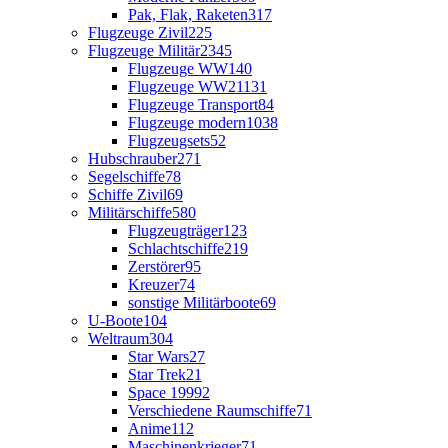
Pak, Flak, Raketen
317
Flugzeuge Zivil
225
Flugzeuge Militär
2345
Flugzeuge WW1
40
Flugzeuge WW2
1131
Flugzeuge Transport
84
Flugzeuge modern
1038
Flugzeugsets
52
Hubschrauber
271
Segelschiffe
78
Schiffe Zivil
69
Militärschiffe
580
Flugzeugträger
123
Schlachtschiffe
219
Zerstörer
95
Kreuzer
74
sonstige Militärboote
69
U-Boote
104
Weltraum
304
Star Wars
27
Star Trek
21
Space 1999
2
Verschiedene Raumschiffe
71
Anime
112
Maschinenkrieger
71