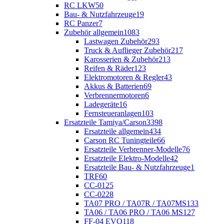
RC LKW
50
Bau- & Nutzfahrzeuge
19
RC Panzer
7
Zubehör allgemein
1083
Lastwagen Zubehör
293
Truck & Auflieger Zubehör
217
Karosserien & Zubehör
213
Reifen & Räder
123
Elektromotoren & Regler
43
Akkus & Batterien
69
Verbrennermotoren
6
Ladegeräte
16
Fernsteueranlagen
103
Ersatzteile Tamiya/Carson
3398
Ersatzteile allgemein
434
Carson RC Tuningteile
66
Ersatzteile Verbrenner-Modelle
76
Ersatzteile Elektro-Modelle
42
Ersatzteile Bau- & Nutzfahrzeuge
1
TRF
60
CC-01
25
CC-02
28
TA07 PRO / TA07R / TA07MS
133
TA06 / TA06 PRO / TA06 MS
127
FF-04 EVO
118