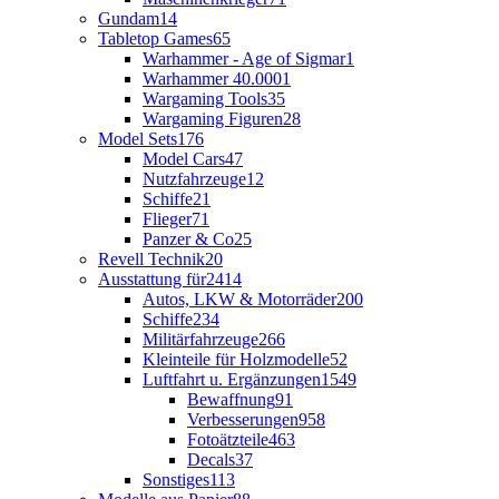
Gundam
14
Tabletop Games
65
Warhammer - Age of Sigmar
1
Warhammer 40.000
1
Wargaming Tools
35
Wargaming Figuren
28
Model Sets
176
Model Cars
47
Nutzfahrzeuge
12
Schiffe
21
Flieger
71
Panzer & Co
25
Revell Technik
20
Ausstattung für
2414
Autos, LKW & Motorräder
200
Schiffe
234
Militärfahrzeuge
266
Kleinteile für Holzmodelle
52
Luftfahrt u. Ergänzungen
1549
Bewaffnung
91
Verbesserungen
958
Fotoätzteile
463
Decals
37
Sonstiges
113