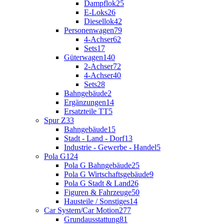
Dampflok
25
E-Loks
26
Diesellok
42
Personenwagen
79
4-Achser
62
Sets
17
Güterwagen
140
2-Achser
72
4-Achser
40
Sets
28
Bahngebäude
2
Ergänzungen
14
Ersatzteile TT
5
Spur Z
33
Bahngebäude
15
Stadt - Land - Dorf
13
Industrie - Gewerbe - Handel
5
Pola G
124
Pola G Bahngebäude
25
Pola G Wirtschaftsgebäude
9
Pola G Stadt & Land
26
Figuren & Fahrzeuge
50
Hausteile / Sonstiges
14
Car System/Car Motion
277
Grundausstattung
81