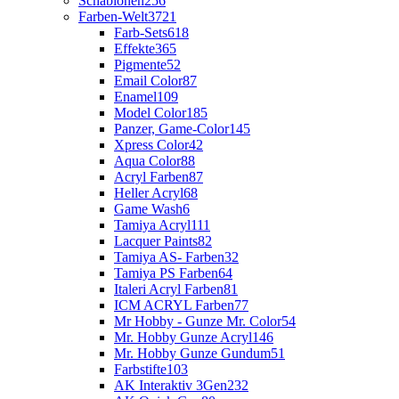
Schablonen
256
Farben-Welt
3721
Farb-Sets
618
Effekte
365
Pigmente
52
Email Color
87
Enamel
109
Model Color
185
Panzer, Game-Color
145
Xpress Color
42
Aqua Color
88
Acryl Farben
87
Heller Acryl
68
Game Wash
6
Tamiya Acryl
111
Lacquer Paints
82
Tamiya AS- Farben
32
Tamiya PS Farben
64
Italeri Acryl Farben
81
ICM ACRYL Farben
77
Mr Hobby - Gunze Mr. Color
54
Mr. Hobby Gunze Acryl
146
Mr. Hobby Gunze Gundum
51
Farbstifte
103
AK Interaktiv 3Gen
232