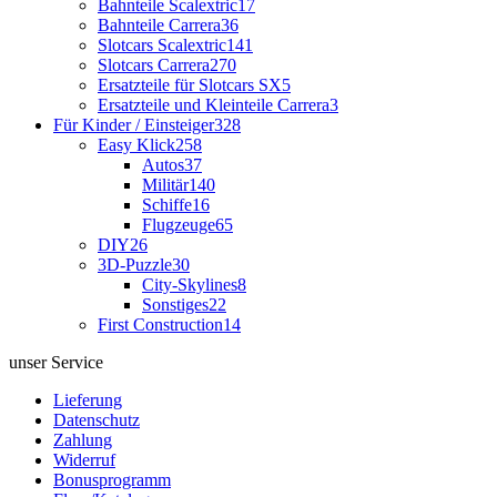
Bahnteile Scalextric
17
Bahnteile Carrera
36
Slotcars Scalextric
141
Slotcars Carrera
270
Ersatzteile für Slotcars SX
5
Ersatzteile und Kleinteile Carrera
3
Für Kinder / Einsteiger
328
Easy Klick
258
Autos
37
Militär
140
Schiffe
16
Flugzeuge
65
DIY
26
3D-Puzzle
30
City-Skylines
8
Sonstiges
22
First Construction
14
unser Service
Lieferung
Datenschutz
Zahlung
Widerruf
Bonusprogramm