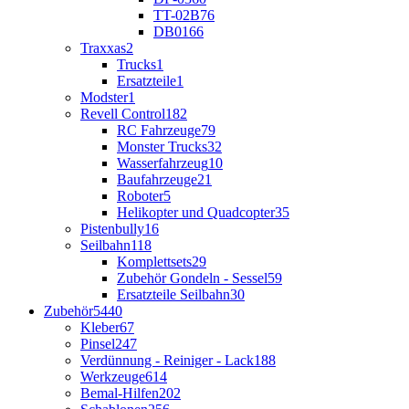
TT-02B
76
DB01
66
Traxxas
2
Trucks
1
Ersatzteile
1
Modster
1
Revell Control
182
RC Fahrzeuge
79
Monster Trucks
32
Wasserfahrzeug
10
Baufahrzeuge
21
Roboter
5
Helikopter und Quadcopter
35
Pistenbully
16
Seilbahn
118
Komplettsets
29
Zubehör Gondeln - Sessel
59
Ersatzteile Seilbahn
30
Zubehör
5440
Kleber
67
Pinsel
247
Verdünnung - Reiniger - Lack
188
Werkzeuge
614
Bemal-Hilfen
202