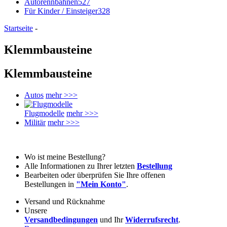
Autorennbahnen
527
Für Kinder / Einsteiger
328
Startseite
-
Klemmbausteine
Klemmbausteine
Autos
mehr >>>
Flugmodelle
mehr >>>
Militär
mehr >>>
Wo ist meine Bestellung?
Alle Informationen zu Ihrer letzten
Bestellung
Bearbeiten oder überprüfen Sie Ihre offenen
Bestellungen in
"Mein Konto"
.
Versand und Rücknahme
Unsere
Versandbedingungen
und Ihr
Widerrufsrecht
.