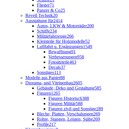
Flieger
71
Panzer & Co
25
Revell Technik
20
Ausstattung für
2414
Autos, LKW & Motorräder
200
Schiffe
234
Militärfahrzeuge
266
Kleinteile für Holzmodelle
52
Luftfahrt u. Ergänzungen
1549
Bewaffnung
91
Verbesserungen
958
Fotoätzteile
463
Decals
37
Sonstiges
113
Modelle aus Papier
88
Diorama- und Vitrinenbau
2605
Gebäude, Deko und Gestaltung
585
Figuren
1265
Figuren Historisch
388
Figuren Militär
588
Figuren zivil und Sonstige
289
Bleche, Platten, Verschalungen
269
Rohre, Stangen, Leisten, Stäbe
269
Profile
217