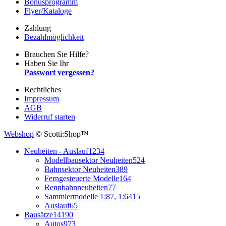
Bonusprogramm
Flyer/Kataloge
Zahlung
Bezahlmöglichkeit
Brauchen Sie Hilfe?
Haben Sie Ihr
Passwort vergessen?
Rechtliches
Impressum
AGB
Widerruf starten
Webshop
© Scotti:Shop™
Neuheiten - Auslauf
1234
Modellbausektor Neuheiten
524
Bahnsektor Neuheiten
389
Ferngesteuerte Modelle
164
Rennbahnneuheiten
77
Sammlermodelle 1:87, 1:64
15
Auslauf
65
Bausätze
14190
Autos
973