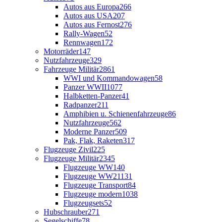
Autos aus Europa
266
Autos aus USA
207
Autos aus Fernost
276
Rally-Wagen
52
Rennwagen
172
Motorräder
147
Nutzfahrzeuge
329
Fahrzeuge Militär
2861
WWI und Kommandowagen
58
Panzer WWII
1077
Halbketten-Panzer
41
Radpanzer
211
Amphibien u. Schienenfahrzeuge
86
Nutzfahrzeuge
562
Moderne Panzer
509
Pak, Flak, Raketen
317
Flugzeuge Zivil
225
Flugzeuge Militär
2345
Flugzeuge WW1
40
Flugzeuge WW2
1131
Flugzeuge Transport
84
Flugzeuge modern
1038
Flugzeugsets
52
Hubschrauber
271
Segelschiffe
78