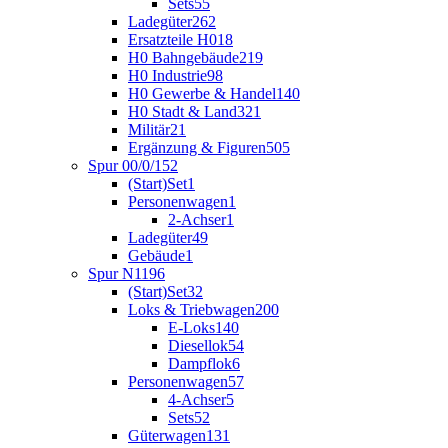
Sets
55
Ladegüter
262
Ersatzteile H0
18
H0 Bahngebäude
219
H0 Industrie
98
H0 Gewerbe & Handel
140
H0 Stadt & Land
321
Militär
21
Ergänzung & Figuren
505
Spur 00/0/1
52
(Start)Set
1
Personenwagen
1
2-Achser
1
Ladegüter
49
Gebäude
1
Spur N
1196
(Start)Set
32
Loks & Triebwagen
200
E-Loks
140
Diesellok
54
Dampflok
6
Personenwagen
57
4-Achser
5
Sets
52
Güterwagen
131