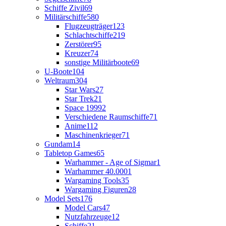
Schiffe Zivil
69
Militärschiffe
580
Flugzeugträger
123
Schlachtschiffe
219
Zerstörer
95
Kreuzer
74
sonstige Militärboote
69
U-Boote
104
Weltraum
304
Star Wars
27
Star Trek
21
Space 1999
2
Verschiedene Raumschiffe
71
Anime
112
Maschinenkrieger
71
Gundam
14
Tabletop Games
65
Warhammer - Age of Sigmar
1
Warhammer 40.000
1
Wargaming Tools
35
Wargaming Figuren
28
Model Sets
176
Model Cars
47
Nutzfahrzeuge
12
Schiffe
21