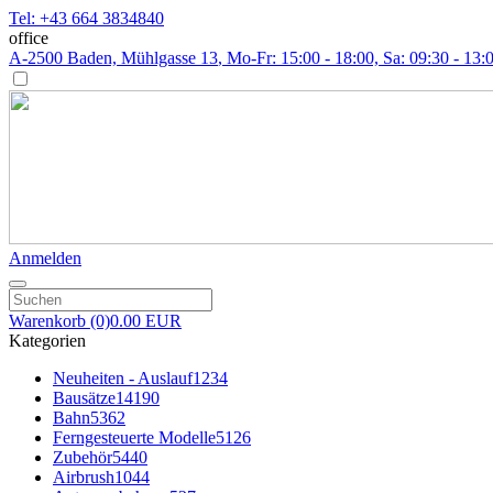
Tel: +43 664 3834840
office
A-2500 Baden, Mühlgasse 13
, Mo-Fr: 15:00 - 18:00, Sa: 09:30 - 13:
Anmelden
Warenkorb
(0)
0.00 EUR
Kategorien
Neuheiten - Auslauf
1234
Bausätze
14190
Bahn
5362
Ferngesteuerte Modelle
5126
Zubehör
5440
Airbrush
1044