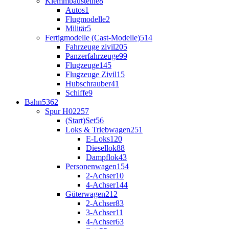
Klemmbausteine
8
Autos
1
Flugmodelle
2
Militär
5
Fertigmodelle (Cast-Modelle)
514
Fahrzeuge zivil
205
Panzerfahrzeuge
99
Flugzeuge
145
Flugzeuge Zivil
15
Hubschrauber
41
Schiffe
9
Bahn
5362
Spur H0
2257
(Start)Set
56
Loks & Triebwagen
251
E-Loks
120
Diesellok
88
Dampflok
43
Personenwagen
154
2-Achser
10
4-Achser
144
Güterwagen
212
2-Achser
83
3-Achser
11
4-Achser
63