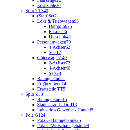
Fahrzeuge
22
Ersatzteile
30
Spur TT
340
(Start)Set
7
Loks & Triebwagen
93
Dampflok
25
E-Loks
26
Diesellok
42
Personenwagen
79
4-Achser
62
Sets
17
Güterwagen
140
2-Achser
72
4-Achser
40
Sets
28
Bahngebäude
2
Ergänzungen
14
Ersatzteile TT
5
Spur Z
33
Bahngebäude
15
Stadt - Land - Dorf
13
Industrie - Gewerbe - Handel
5
Pola G
124
Pola G Bahngebäude
25
Pola G Wirtschaftsgebäude
9