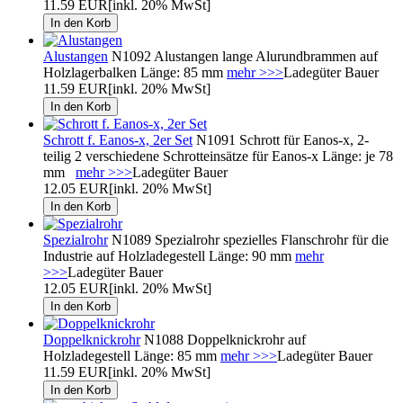
11.59 EUR
[inkl. 20% MwSt]
Alustangen
N1092 Alustangen lange Alurundbrammen auf
Holzlagerbalken Länge: 85 mm
mehr >>>
Ladegüter Bauer
11.59 EUR
[inkl. 20% MwSt]
Schrott f. Eanos-x, 2er Set
N1091 Schrott für Eanos-x, 2-
teilig 2 verschiedene Schrotteinsätze für Eanos-x Länge: je 78
mm
mehr >>>
Ladegüter Bauer
12.05 EUR
[inkl. 20% MwSt]
Spezialrohr
N1089 Spezialrohr spezielles Flanschrohr für die
Industrie auf Holzladegestell Länge: 90 mm
mehr
>>>
Ladegüter Bauer
12.05 EUR
[inkl. 20% MwSt]
Doppelknickrohr
N1088 Doppelknickrohr auf
Holzladegestell Länge: 85 mm
mehr >>>
Ladegüter Bauer
11.59 EUR
[inkl. 20% MwSt]