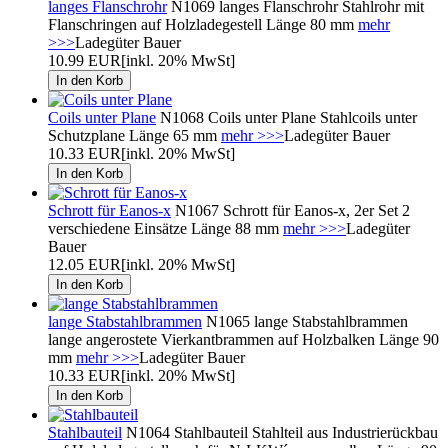
langes Flanschrohr
N1069 langes Flanschrohr Stahlrohr mit
Flanschringen auf Holzladegestell Länge 80 mm
mehr
>>>
Ladegüter Bauer
10.99 EUR
[inkl. 20% MwSt]
Coils unter Plane
N1068 Coils unter Plane Stahlcoils unter
Schutzplane Länge 65 mm
mehr >>>
Ladegüter Bauer
10.33 EUR
[inkl. 20% MwSt]
Schrott für Eanos-x
N1067 Schrott für Eanos-x, 2er Set 2
verschiedene Einsätze Länge 88 mm
mehr >>>
Ladegüter
Bauer
12.05 EUR
[inkl. 20% MwSt]
lange Stabstahlbrammen
N1065 lange Stabstahlbrammen
lange angerostete Vierkantbrammen auf Holzbalken Länge 90
mm
mehr >>>
Ladegüter Bauer
10.33 EUR
[inkl. 20% MwSt]
Stahlbauteil
N1064 Stahlbauteil Stahlteil aus Industrierückbau