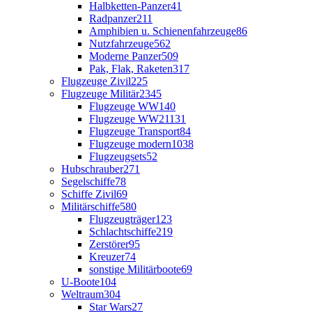
Halbketten-Panzer
41
Radpanzer
211
Amphibien u. Schienenfahrzeuge
86
Nutzfahrzeuge
562
Moderne Panzer
509
Pak, Flak, Raketen
317
Flugzeuge Zivil
225
Flugzeuge Militär
2345
Flugzeuge WW1
40
Flugzeuge WW2
1131
Flugzeuge Transport
84
Flugzeuge modern
1038
Flugzeugsets
52
Hubschrauber
271
Segelschiffe
78
Schiffe Zivil
69
Militärschiffe
580
Flugzeugträger
123
Schlachtschiffe
219
Zerstörer
95
Kreuzer
74
sonstige Militärboote
69
U-Boote
104
Weltraum
304
Star Wars
27