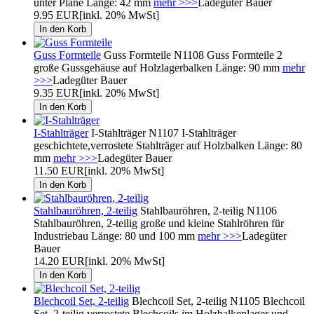
unter Plane Länge: 42 mm
mehr >>>
Ladegüter Bauer
9.95 EUR
[inkl. 20% MwSt]
Guss Formteile
Guss Formteile N1108 Guss Formteile 2
große Gussgehäuse auf Holzlagerbalken Länge: 90 mm
mehr
>>>
Ladegüter Bauer
9.35 EUR
[inkl. 20% MwSt]
I-Stahlträger
I-Stahlträger N1107 I-Stahlträger
geschichtete,verrostete Stahlträger auf Holzbalken Länge: 80
mm
mehr >>>
Ladegüter Bauer
11.50 EUR
[inkl. 20% MwSt]
Stahlbauröhren, 2-teilig
Stahlbauröhren, 2-teilig N1106
Stahlbauröhren, 2-teilig große und kleine Stahlröhren für
Industriebau Länge: 80 und 100 mm
mehr >>>
Ladegüter
Bauer
14.20 EUR
[inkl. 20% MwSt]
Blechcoil Set, 2-teilig
Blechcoil Set, 2-teilig N1105 Blechcoil
Set, 2-teilig verrostete Blechcoils im Holzbalkenlager und