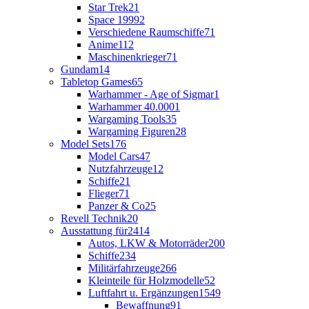
Star Trek
21
Space 1999
2
Verschiedene Raumschiffe
71
Anime
112
Maschinenkrieger
71
Gundam
14
Tabletop Games
65
Warhammer - Age of Sigmar
1
Warhammer 40.000
1
Wargaming Tools
35
Wargaming Figuren
28
Model Sets
176
Model Cars
47
Nutzfahrzeuge
12
Schiffe
21
Flieger
71
Panzer & Co
25
Revell Technik
20
Ausstattung für
2414
Autos, LKW & Motorräder
200
Schiffe
234
Militärfahrzeuge
266
Kleinteile für Holzmodelle
52
Luftfahrt u. Ergänzungen
1549
Bewaffnung
91