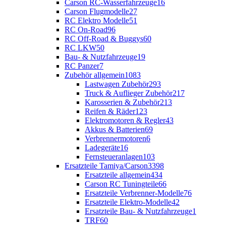
Carson RC-Wasserfahrzeuge
16
Carson Flugmodelle
27
RC Elektro Modelle
51
RC On-Road
96
RC Off-Road & Buggys
60
RC LKW
50
Bau- & Nutzfahrzeuge
19
RC Panzer
7
Zubehör allgemein
1083
Lastwagen Zubehör
293
Truck & Auflieger Zubehör
217
Karosserien & Zubehör
213
Reifen & Räder
123
Elektromotoren & Regler
43
Akkus & Batterien
69
Verbrennermotoren
6
Ladegeräte
16
Fernsteueranlagen
103
Ersatzteile Tamiya/Carson
3398
Ersatzteile allgemein
434
Carson RC Tuningteile
66
Ersatzteile Verbrenner-Modelle
76
Ersatzteile Elektro-Modelle
42
Ersatzteile Bau- & Nutzfahrzeuge
1
TRF
60