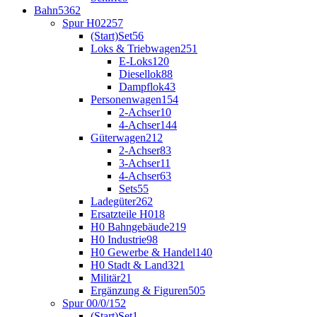
Bahn
5362
Spur H0
2257
(Start)Set
56
Loks & Triebwagen
251
E-Loks
120
Diesellok
88
Dampflok
43
Personenwagen
154
2-Achser
10
4-Achser
144
Güterwagen
212
2-Achser
83
3-Achser
11
4-Achser
63
Sets
55
Ladegüter
262
Ersatzteile H0
18
H0 Bahngebäude
219
H0 Industrie
98
H0 Gewerbe & Handel
140
H0 Stadt & Land
321
Militär
21
Ergänzung & Figuren
505
Spur 00/0/1
52
(Start)Set
1