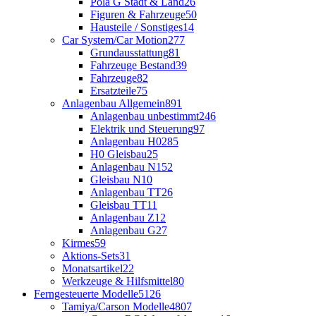
Pola G Stadt & Land
26
Figuren & Fahrzeuge
50
Hausteile / Sonstiges
14
Car System/Car Motion
277
Grundausstattung
81
Fahrzeuge Bestand
39
Fahrzeuge
82
Ersatzteile
75
Anlagenbau Allgemein
891
Anlagenbau unbestimmt
246
Elektrik und Steuerung
97
Anlagenbau H0
285
H0 Gleisbau
25
Anlagenbau N
152
Gleisbau N
10
Anlagenbau TT
26
Gleisbau TT
11
Anlagenbau Z
12
Anlagenbau G
27
Kirmes
59
Aktions-Sets
31
Monatsartikel
22
Werkzeuge & Hilfsmittel
80
Ferngesteuerte Modelle
5126
Tamiya/Carson Modelle
4807