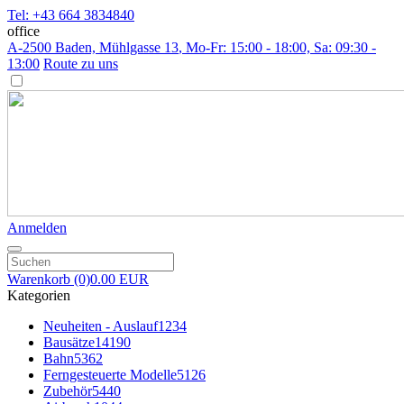
Tel: +43 664 3834840
office
A-2500 Baden, Mühlgasse 13
, Mo-Fr: 15:00 - 18:00, Sa: 09:30 -
13:00
Route zu uns
Anmelden
Warenkorb
(0)
0.00 EUR
Kategorien
Neuheiten - Auslauf
1234
Bausätze
14190
Bahn
5362
Ferngesteuerte Modelle
5126
Zubehör
5440