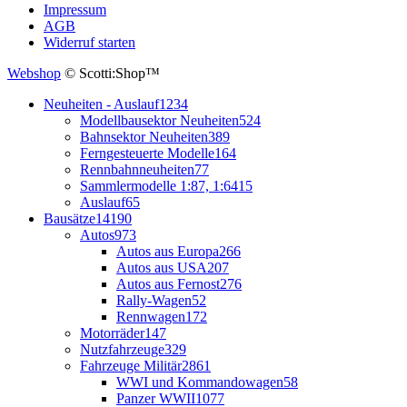
Impressum
AGB
Widerruf starten
Webshop
© Scotti:Shop™
Neuheiten - Auslauf
1234
Modellbausektor Neuheiten
524
Bahnsektor Neuheiten
389
Ferngesteuerte Modelle
164
Rennbahnneuheiten
77
Sammlermodelle 1:87, 1:64
15
Auslauf
65
Bausätze
14190
Autos
973
Autos aus Europa
266
Autos aus USA
207
Autos aus Fernost
276
Rally-Wagen
52
Rennwagen
172
Motorräder
147
Nutzfahrzeuge
329
Fahrzeuge Militär
2861
WWI und Kommandowagen
58
Panzer WWII
1077