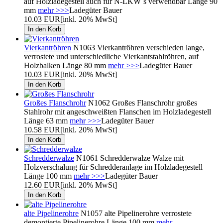
auf Holzladegestell auch für N-LKW´s verwendbar Länge 90
mm
mehr >>>
Ladegüter Bauer
10.03 EUR
[inkl. 20% MwSt]
Vierkantröhren
N1063 Vierkantröhren verschieden lange,
verrostete und unterschiedliche Vierkantstahlröhren, auf
Holzbalken Länge 80 mm
mehr >>>
Ladegüter Bauer
10.03 EUR
[inkl. 20% MwSt]
Großes Flanschrohr
N1062 Großes Flanschrohr großes
Stahlrohr mit angeschweißten Flanschen im Holzladegestell
Länge 63 mm
mehr >>>
Ladegüter Bauer
10.58 EUR
[inkl. 20% MwSt]
Schredderwalze
N1061 Schredderwalze Walze mit
Holzverschalung für Schredderanlage im Holzladegestell
Länge 100 mm
mehr >>>
Ladegüter Bauer
12.60 EUR
[inkl. 20% MwSt]
alte Pipelinerohre
N1057 alte Pipelinerohre verrostete
demontierte Pipelinerohre Länge 100 mm
mehr