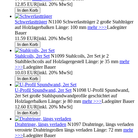
12.85 EUR
[inkl. 20% MwSt]
Schwerlastträger
N1100 Schwerlastträger 2 große Stahlträger
auf Holzlagerbalken Länge: 100 mm
mehr >>>
Ladegüter
Bauer
11.59 EUR
[inkl. 20% MwSt]
Stahlcoils, 2er Set
N1099 Stahlcoils, 2er Set je 2
Stahlblechcoils auf Holzlagergestell Länge: je 35 mm
mehr
>>>
Ladegüter Bauer
10.03 EUR
[inkl. 20% MwSt]
U-Profil Spundwand, 2er Set
N1098 U-Profil Spundwand,
2er Set große Stahlspundwandprofile geschichtet auf
Holzlagerbalken Länge: je 80 mm
mehr >>>
Ladegüter Bauer
12.60 EUR
[inkl. 20% MwSt]
Drahtringe, längs verladen
N1097 Drahtringe, längs verladen
verostete Drahtringrollen längs verladen Länge: 72 mm
mehr
>>>
Ladegüter Bauer