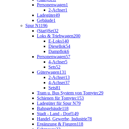
Personenwagen
1
2-Achser
1
Ladegüter
49
Gebäude
1
Spur N
1196
(Start)Set
32
Loks & Triebwagen
200
E-Loks
140
Diesellok
54
Dampflok
6
Personenwagen
57
4-Achser
5
Sets
52
Güterwagen
131
2-Achser
13
4-Achser
37
Sets
81
Tram u. Bus System von Tomytec
29
Schienen für Tomytec
153
Ladegüter für Spur N
79
Bahngebäude
118
Stadt - Land - Dorf
149
Handel, Gewerbe, Industrie
78
Ergänzung & Figuren
118