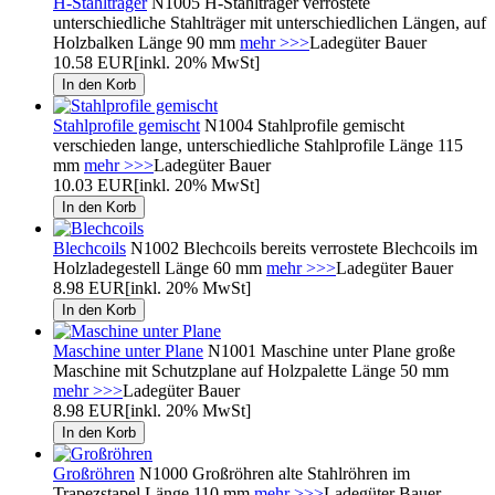
H-Stahlträger
N1005 H-Stahlträger verrostete
unterschiedliche Stahlträger mit unterschiedlichen Längen, auf
Holzbalken Länge 90 mm
mehr >>>
Ladegüter Bauer
10.58 EUR
[inkl. 20% MwSt]
Stahlprofile gemischt
N1004 Stahlprofile gemischt
verschieden lange, unterschiedliche Stahlprofile Länge 115
mm
mehr >>>
Ladegüter Bauer
10.03 EUR
[inkl. 20% MwSt]
Blechcoils
N1002 Blechcoils bereits verrostete Blechcoils im
Holzladegestell Länge 60 mm
mehr >>>
Ladegüter Bauer
8.98 EUR
[inkl. 20% MwSt]
Maschine unter Plane
N1001 Maschine unter Plane große
Maschine mit Schutzplane auf Holzpalette Länge 50 mm
mehr >>>
Ladegüter Bauer
8.98 EUR
[inkl. 20% MwSt]
Großröhren
N1000 Großröhren alte Stahlröhren im
Trapezstapel Länge 110 mm
mehr >>>
Ladegüter Bauer