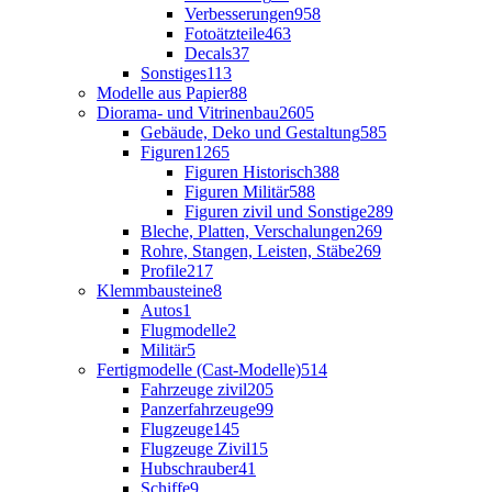
Verbesserungen
958
Fotoätzteile
463
Decals
37
Sonstiges
113
Modelle aus Papier
88
Diorama- und Vitrinenbau
2605
Gebäude, Deko und Gestaltung
585
Figuren
1265
Figuren Historisch
388
Figuren Militär
588
Figuren zivil und Sonstige
289
Bleche, Platten, Verschalungen
269
Rohre, Stangen, Leisten, Stäbe
269
Profile
217
Klemmbausteine
8
Autos
1
Flugmodelle
2
Militär
5
Fertigmodelle (Cast-Modelle)
514
Fahrzeuge zivil
205
Panzerfahrzeuge
99
Flugzeuge
145
Flugzeuge Zivil
15
Hubschrauber
41
Schiffe
9