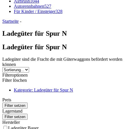
Airbrush
1044
Autorennbahnen
527
Für Kinder / Einsteiger
328
Startseite
-
Ladegüter für Spur N
Ladegüter für Spur N
Ladegüter sind die Fracht die mit Güterwaggons befördert werden
können
Filteroptionen
Filter löschen
Kategorie: Ladegüter für Spur N
Preis
Lagerstand
Hersteller
Ladegüter Bauer