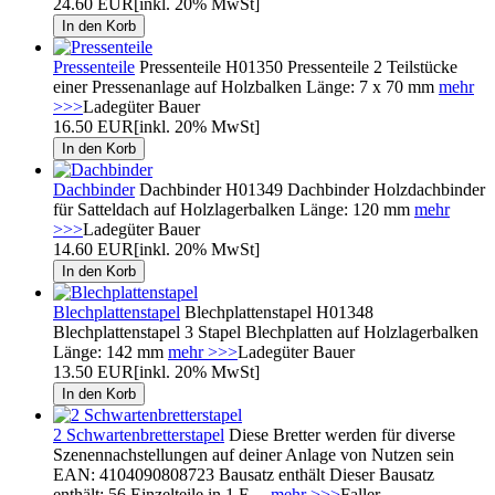
24.60 EUR
[inkl. 20% MwSt]
Pressenteile
Pressenteile H01350 Pressenteile 2 Teilstücke
einer Pressenanlage auf Holzbalken Länge: 7 x 70 mm
mehr
>>>
Ladegüter Bauer
16.50 EUR
[inkl. 20% MwSt]
Dachbinder
Dachbinder H01349 Dachbinder Holzdachbinder
für Satteldach auf Holzlagerbalken Länge: 120 mm
mehr
>>>
Ladegüter Bauer
14.60 EUR
[inkl. 20% MwSt]
Blechplattenstapel
Blechplattenstapel H01348
Blechplattenstapel 3 Stapel Blechplatten auf Holzlagerbalken
Länge: 142 mm
mehr >>>
Ladegüter Bauer
13.50 EUR
[inkl. 20% MwSt]
2 Schwartenbretterstapel
Diese Bretter werden für diverse
Szenennachstellungen auf deiner Anlage von Nutzen sein
EAN: 4104090808723 Bausatz enthält Dieser Bausatz
enthält: 56 Einzelteile in 1 F ...
mehr >>>
Faller