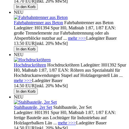
14.70 EUR
[inkl. 20% MwSt]
NEU
Fahrbahntrenner aus Beton
Fahrbahntrenner aus Beton
Ladegüter: H01394 Spur H0, Maßstab 1:87, 1/87 EAN:
große Trennelemente zur Fahrbahntrennung oder als
Absperrblöcke nutzbar auf ...
mehr >>>
Ladegüter Bauer
13.50 EUR
[inkl. 20% MwSt]
NEU
Hochdruckröhren
Hochdruckröhren Ladegüter: H01392 Spur
H0, Maßstab 1:87, 1/87 EAN: Röhren aus Spezialstahl für
Hochdruckanwendungen Stapel auf Holzlagergestell Län ...
mehr >>>
Ladegüter Bauer
14.50 EUR
[inkl. 20% MwSt]
NEU
Stahlbauteile, 2er Set
Stahlbauteile, 2er Set
Ladegüter: H01391 Spur H0, Maßstab 1:87, 1/87 EAN:
fertige Bauteile aus Lochträger für Industriebau auf
Holzlagerbalken Län ...
mehr >>>
Ladegüter Bauer
14.50 EUR
[inkl. 20% MwSt]