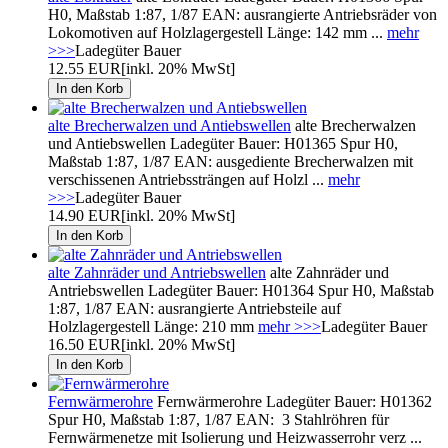
H0, Maßstab 1:87, 1/87 EAN: ausrangierte Antriebsräder von
Lokomotiven auf Holzlagergestell Länge: 142 mm ...
mehr
>>>
Ladegüter Bauer
12.55 EUR
[inkl. 20% MwSt]
alte Brecherwalzen und Antiebswellen
alte Brecherwalzen
und Antiebswellen Ladegüter Bauer: H01365 Spur H0,
Maßstab 1:87, 1/87 EAN: ausgediente Brecherwalzen mit
verschissenen Antriebssträngen auf Holzl ...
mehr
>>>
Ladegüter Bauer
14.90 EUR
[inkl. 20% MwSt]
alte Zahnräder und Antriebswellen
alte Zahnräder und
Antriebswellen Ladegüter Bauer: H01364 Spur H0, Maßstab
1:87, 1/87 EAN: ausrangierte Antriebsteile auf
Holzlagergestell Länge: 210 mm
mehr >>>
Ladegüter Bauer
16.50 EUR
[inkl. 20% MwSt]
Fernwärmerohre
Fernwärmerohre Ladegüter Bauer: H01362
Spur H0, Maßstab 1:87, 1/87 EAN: 3 Stahlröhren für
Fernwärmenetze mit Isolierung und Heizwasserrohr verz ...