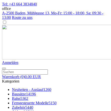
Tel: +43 664 3834840
office
A-2500 Baden, Mühlgasse 13
, Mo-Fr: 15:00 - 18:00, Sa: 09:30 -
13:00
Route zu uns
Anmelden
Warenkorb
(0)
0.00 EUR
Kategorien
Neuheiten - Auslauf
1260
Bausätze
14196
Bahn
5362
Ferngesteuerte Modelle
5150
Zubehör
5440