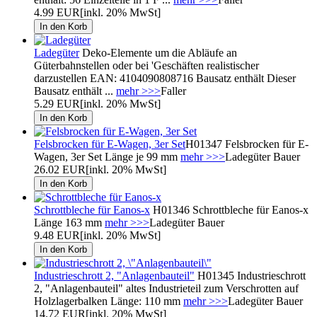
4.99 EUR
[inkl. 20% MwSt]
Ladegüter
Deko-Elemente um die Abläufe an
Güterbahnstellen oder bei 'Geschäften realistischer
darzustellen EAN: 4104090808716 Bausatz enthält Dieser
Bausatz enthält ...
mehr >>>
Faller
5.29 EUR
[inkl. 20% MwSt]
Felsbrocken für E-Wagen, 3er Set
H01347 Felsbrocken für E-
Wagen, 3er Set Länge je 99 mm
mehr >>>
Ladegüter Bauer
26.02 EUR
[inkl. 20% MwSt]
Schrottbleche für Eanos-x
H01346 Schrottbleche für Eanos-x
Länge 163 mm
mehr >>>
Ladegüter Bauer
9.48 EUR
[inkl. 20% MwSt]
Industrieschrott 2, "Anlagenbauteil"
H01345 Industrieschrott
2, "Anlagenbauteil" altes Industrieteil zum Verschrotten auf
Holzlagerbalken Länge: 110 mm
mehr >>>
Ladegüter Bauer
14.72 EUR
[inkl. 20% MwSt]