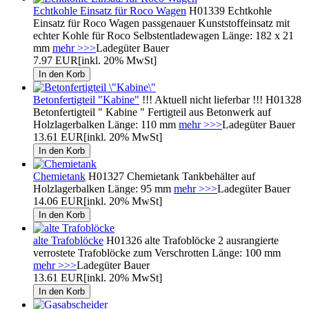
Echtkohle Einsatz für Roco Wagen
H01339 Echtkohle
Einsatz für Roco Wagen passgenauer Kunststoffeinsatz mit
echter Kohle für Roco Selbstentladewagen Länge: 182 x 21
mm
mehr >>>
Ladegüter Bauer
7.97 EUR
[inkl. 20% MwSt]
Betonfertigteil "Kabine"
!!! Aktuell nicht lieferbar !!! H01328
Betonfertigteil " Kabine " Fertigteil aus Betonwerk auf
Holzlagerbalken Länge: 110 mm
mehr >>>
Ladegüter Bauer
13.61 EUR
[inkl. 20% MwSt]
Chemietank
H01327 Chemietank Tankbehälter auf
Holzlagerbalken Länge: 95 mm
mehr >>>
Ladegüter Bauer
14.06 EUR
[inkl. 20% MwSt]
alte Trafoblöcke
H01326 alte Trafoblöcke 2 ausrangierte
verrostete Trafoblöcke zum Verschrotten Länge: 100 mm
mehr >>>
Ladegüter Bauer
13.61 EUR
[inkl. 20% MwSt]