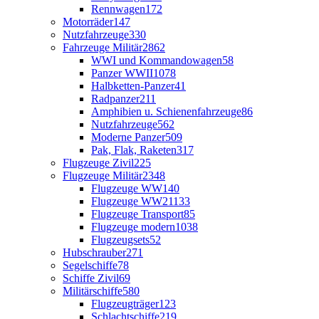
Rennwagen
172
Motorräder
147
Nutzfahrzeuge
330
Fahrzeuge Militär
2862
WWI und Kommandowagen
58
Panzer WWII
1078
Halbketten-Panzer
41
Radpanzer
211
Amphibien u. Schienenfahrzeuge
86
Nutzfahrzeuge
562
Moderne Panzer
509
Pak, Flak, Raketen
317
Flugzeuge Zivil
225
Flugzeuge Militär
2348
Flugzeuge WW1
40
Flugzeuge WW2
1133
Flugzeuge Transport
85
Flugzeuge modern
1038
Flugzeugsets
52
Hubschrauber
271
Segelschiffe
78
Schiffe Zivil
69
Militärschiffe
580
Flugzeugträger
123
Schlachtschiffe
219