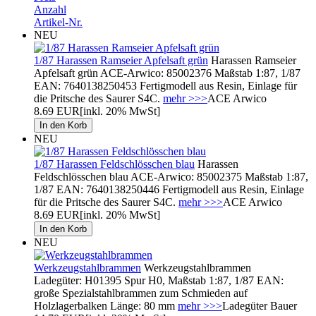
Anzahl
Artikel-Nr.
NEU
1/87 Harassen Ramseier Apfelsaft grün
Harassen Ramseier
Apfelsaft grün ACE-Arwico: 85002376 Maßstab 1:87, 1/87
EAN: 7640138250453 Fertigmodell aus Resin, Einlage für
die Pritsche des Saurer S4C.
mehr >>>
ACE Arwico
8.69 EUR
[inkl. 20% MwSt]
NEU
1/87 Harassen Feldschlösschen blau
Harassen
Feldschlösschen blau ACE-Arwico: 85002375 Maßstab 1:87,
1/87 EAN: 7640138250446 Fertigmodell aus Resin, Einlage
für die Pritsche des Saurer S4C.
mehr >>>
ACE Arwico
8.69 EUR
[inkl. 20% MwSt]
NEU
Werkzeugstahlbrammen
Werkzeugstahlbrammen
Ladegüter: H01395 Spur H0, Maßstab 1:87, 1/87 EAN:
große Spezialstahlbrammen zum Schmieden auf
Holzlagerbalken Länge: 80 mm
mehr >>>
Ladegüter Bauer