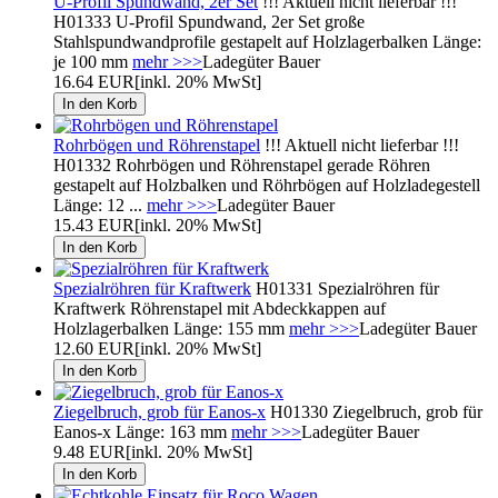
U-Profil Spundwand, 2er Set
!!! Aktuell nicht lieferbar !!!
H01333 U-Profil Spundwand, 2er Set große
Stahlspundwandprofile gestapelt auf Holzlagerbalken Länge:
je 100 mm
mehr >>>
Ladegüter Bauer
16.64 EUR
[inkl. 20% MwSt]
Rohrbögen und Röhrenstapel
!!! Aktuell nicht lieferbar !!!
H01332 Rohrbögen und Röhrenstapel gerade Röhren
gestapelt auf Holzbalken und Röhrbögen auf Holzladegestell
Länge: 12 ...
mehr >>>
Ladegüter Bauer
15.43 EUR
[inkl. 20% MwSt]
Spezialröhren für Kraftwerk
H01331 Spezialröhren für
Kraftwerk Röhrenstapel mit Abdeckkappen auf
Holzlagerbalken Länge: 155 mm
mehr >>>
Ladegüter Bauer
12.60 EUR
[inkl. 20% MwSt]
Ziegelbruch, grob für Eanos-x
H01330 Ziegelbruch, grob für
Eanos-x Länge: 163 mm
mehr >>>
Ladegüter Bauer
9.48 EUR
[inkl. 20% MwSt]