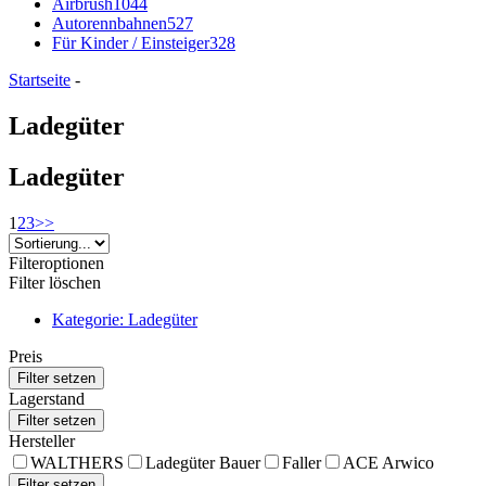
Airbrush
1044
Autorennbahnen
527
Für Kinder / Einsteiger
328
Startseite
-
Ladegüter
Ladegüter
1
2
3
>>
Filteroptionen
Filter löschen
Kategorie: Ladegüter
Preis
Lagerstand
Hersteller
WALTHERS
Ladegüter Bauer
Faller
ACE Arwico