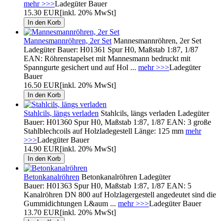
mehr >>>
Ladegüter Bauer
15.30 EUR
[inkl. 20% MwSt]
Mannesmannröhren, 2er Set
Mannesmannröhren, 2er Set
Ladegüter Bauer: H01361 Spur H0, Maßstab 1:87, 1/87
EAN: Röhrenstapelset mit Mannesmann bedruckt mit
Spanngurte gesichert und auf Hol ...
mehr >>>
Ladegüter
Bauer
16.50 EUR
[inkl. 20% MwSt]
Stahlcils, längs verladen
Stahlcils, längs verladen Ladegüter
Bauer: H01360 Spur H0, Maßstab 1:87, 1/87 EAN: 3 große
Stahlblechcoils auf Holzladegestell Länge: 125 mm
mehr
>>>
Ladegüter Bauer
14.90 EUR
[inkl. 20% MwSt]
Betonkanalröhren
Betonkanalröhren Ladegüter
Bauer: H01363 Spur H0, Maßstab 1:87, 1/87 EAN: 5
Kanalröhren DN 800 auf Holzlagergestell angedeutet sind die
Gummidichtungen L&aum ...
mehr >>>
Ladegüter Bauer
13.70 EUR
[inkl. 20% MwSt]