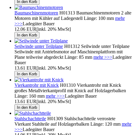
Baumaschinenmotoren
H01313 Baumaschinenmotoren 2 alte
Motoren mit Kühler auf Ladegestell Länge: 100 mm
mehr
>>>
Ladegüter Bauer
12.06 EUR
[inkl. 20% MwSt]
Seilwinde unter Teilplane
H01312 Seilwinde unter Teilplane
Seilwinde mit Antriebsmotor auf Maschinenplattform mit
Plane teilweise abgedeckt Länge: 85 mm
mehr >>>
Ladegüter
Bauer
13.61 EUR
[inkl. 20% MwSt]
Vierkantrohr mit Knick
H01310 Vierkantrohr mit Knick
großes Metallvierkantprofil mit Knick auf Holzlagerbalken
Länge: 160 mm
mehr >>>
Ladegüter Bauer
13.61 EUR
[inkl. 20% MwSt]
Stahlschachtteile
H01309 Stahlschachtteile verrostete
Vierkant Stahlteile auf Holzlagerbalken Länge: 120 mm
mehr
>>>
Ladegüter Bauer
14.06 EUR
[inkl. 20% MwSt]