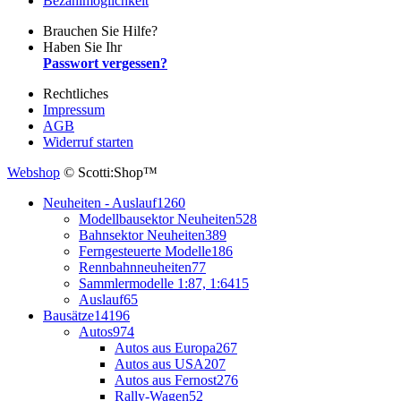
Bezahlmöglichkeit
Brauchen Sie Hilfe?
Haben Sie Ihr
Passwort vergessen?
Rechtliches
Impressum
AGB
Widerruf starten
Webshop
© Scotti:Shop™
Neuheiten - Auslauf
1260
Modellbausektor Neuheiten
528
Bahnsektor Neuheiten
389
Ferngesteuerte Modelle
186
Rennbahnneuheiten
77
Sammlermodelle 1:87, 1:64
15
Auslauf
65
Bausätze
14196
Autos
974
Autos aus Europa
267
Autos aus USA
207
Autos aus Fernost
276
Rally-Wagen
52