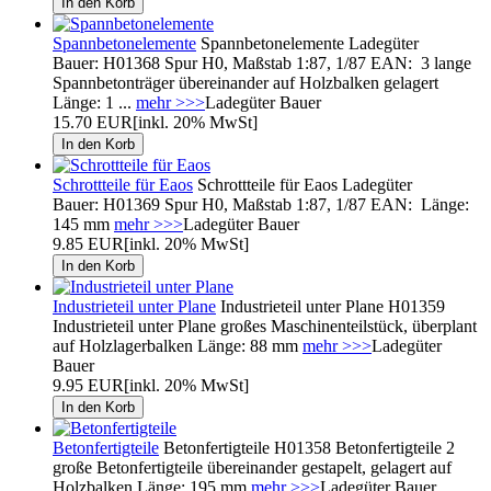
Spannbetonelemente
Spannbetonelemente Ladegüter
Bauer: H01368 Spur H0, Maßstab 1:87, 1/87 EAN: 3 lange
Spannbetonträger übereinander auf Holzbalken gelagert
Länge: 1 ...
mehr >>>
Ladegüter Bauer
15.70 EUR
[inkl. 20% MwSt]
Schrottteile für Eaos
Schrottteile für Eaos Ladegüter
Bauer: H01369 Spur H0, Maßstab 1:87, 1/87 EAN: Länge:
145 mm
mehr >>>
Ladegüter Bauer
9.85 EUR
[inkl. 20% MwSt]
Industrieteil unter Plane
Industrieteil unter Plane H01359
Industrieteil unter Plane großes Maschinenteilstück, überplant
auf Holzlagerbalken Länge: 88 mm
mehr >>>
Ladegüter
Bauer
9.95 EUR
[inkl. 20% MwSt]
Betonfertigteile
Betonfertigteile H01358 Betonfertigteile 2
große Betonfertigteile übereinander gestapelt, gelagert auf
Holzbalken Länge: 195 mm
mehr >>>
Ladegüter Bauer