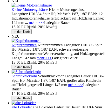
NEU
Kleine Motorengehäuse
Kleine Motorengehäuse
Ladegüter: H01384 Spur H0, Maßstab 1:87, 1/87 EAN: 12
Industriemotorengehäuse fertig lackiert auf Holzlager Länge:
142 mm ...
mehr >>>
Ladegüter Bauer
15.70 EUR
[inkl. 20% MwSt]
NEU
Kupferbrammen
Kupferbrammen Ladegüter: H01393 Spur
H0, Maßstab 1:87, 1/87 EAN: schwere gegossene
Kupferbrammen zur Weiterverarbeitung, auf Holzlagergestell
Länge: 142 mm
mehr >>>
Ladegüter Bauer
13.50 EUR
[inkl. 20% MwSt]
Schrottknickrohr
Schrottknickrohr Ladegüter Bauer: H01367
Spur H0, Maßstab 1:87, 1/87 EAN: großes altes Knickrohr
auf Holzlagergestell Länge: 142 mm
mehr >>>
Ladegüter
Bauer
14.10 EUR
[inkl. 20% MwSt]
alte Lokräder
alte Lokräder Ladegüter Bauer: H01366 Spur