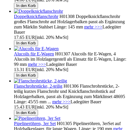
Doppelknickflanschrohr
H01308 Doppelknickflanschrohr
großes Flanschrohr auf Holzlagerbalken passt als Ergänzung
zum Märklin Stahlset Länge: 145 mm
mehr >>>
Ladegüter
Bauer
17.65 EUR
[inkl. 20% MwSt]
Alucoils für E-Wagen
H01307 Alucoils für E-Wagen, 4
Alucoils im Holzlagergestell als Einsatz für E-Wagen, Länge:
99 mm
mehr >>>
Ladegüter Bauer
13.31 EUR
[inkl. 20% MwSt]
Flanschrohrstücke, 2-teilig
H01306 Flanschrohrstücke, 2-
teilig kurzes Flanschrohr und Knickflanschrohstück auf
Holzlagerbalken, passt als Ergänzung zum Märklinset 48695
Länge: 45/55 mm ...
mehr >>>
Ladegüter Bauer
15.43 EUR
[inkl. 20% MwSt]
Pipelineröhren, 3er Set
H01305 Pipelineröhren, 3erSet auf
Holzbalkenlager, für lange Wagen, Länge: je 190 mm
mehr