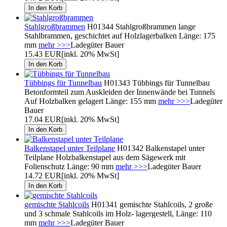
Stahlgroßbrammen
H01344 Stahlgroßbrammen lange
Stahlbrammen, geschichtet auf Holzlagerbalken Länge: 175
mm
mehr >>>
Ladegüter Bauer
15.43 EUR
[inkl. 20% MwSt]
Tübbings für Tunnelbau
H01343 Tübbings für Tunnelbau
Betonformteil zum Auskleiden der Innenwände bei Tunnels
Auf Holzbalken gelagert Länge: 155 mm
mehr >>>
Ladegüter
Bauer
17.04 EUR
[inkl. 20% MwSt]
Balkenstapel unter Teilplane
H01342 Balkenstapel unter
Teilplane Holzbalkenstapel aus dem Sägewerk mit
Folienschutz Länge: 90 mm
mehr >>>
Ladegüter Bauer
14.72 EUR
[inkl. 20% MwSt]
gemischte Stahlcoils
H01341 gemischte Stahlcoils, 2 große
und 3 schmale Stahlcoils im Holz- lagergestell, Länge: 110
mm
mehr >>>
Ladegüter Bauer