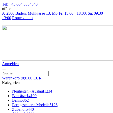
Tel: +43 664 3834840
office
A-2500 Baden, Mühlgasse 13
, Mo-Fr: 15:00 - 18:00, Sa: 09:30 -
13:00
Route zu uns
Anmelden
Warenkorb
(0)
0.00 EUR
Kategorien
Neuheiten - Auslauf
1234
Bausätze
14190
Bahn
5362
Ferngesteuerte Modelle
5126
Zubehör
5440