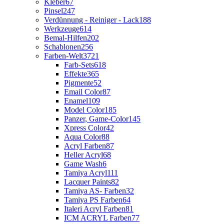
Kleber
67
Pinsel
247
Verdünnung - Reiniger - Lack
188
Werkzeuge
614
Bemal-Hilfen
202
Schablonen
256
Farben-Welt
3721
Farb-Sets
618
Effekte
365
Pigmente
52
Email Color
87
Enamel
109
Model Color
185
Panzer, Game-Color
145
Xpress Color
42
Aqua Color
88
Acryl Farben
87
Heller Acryl
68
Game Wash
6
Tamiya Acryl
111
Lacquer Paints
82
Tamiya AS- Farben
32
Tamiya PS Farben
64
Italeri Acryl Farben
81
ICM ACRYL Farben
77