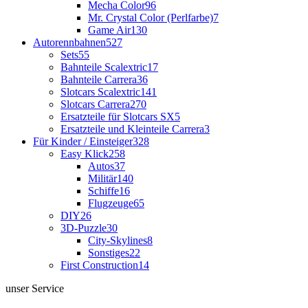
Mecha Color
96
Mr. Crystal Color (Perlfarbe)
7
Game Air
130
Autorennbahnen
527
Sets
55
Bahnteile Scalextric
17
Bahnteile Carrera
36
Slotcars Scalextric
141
Slotcars Carrera
270
Ersatzteile für Slotcars SX
5
Ersatzteile und Kleinteile Carrera
3
Für Kinder / Einsteiger
328
Easy Klick
258
Autos
37
Militär
140
Schiffe
16
Flugzeuge
65
DIY
26
3D-Puzzle
30
City-Skylines
8
Sonstiges
22
First Construction
14
unser Service