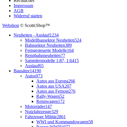
Rechtliches
Impressum
AGB
Widerruf starten
Webshop
© Scotti:Shop™
Neuheiten - Auslauf
1234
Modellbausektor Neuheiten
524
Bahnsektor Neuheiten
389
Ferngesteuerte Modelle
164
Rennbahnneuheiten
77
Sammlermodelle 1:87, 1:64
15
Auslauf
65
Bausätze
14190
Autos
973
Autos aus Europa
266
Autos aus USA
207
Autos aus Fernost
276
Rally-Wagen
52
Rennwagen
172
Motorräder
147
Nutzfahrzeuge
329
Fahrzeuge Militär
2861
WWI und Kommandowagen
58
Panzer WWII
1077