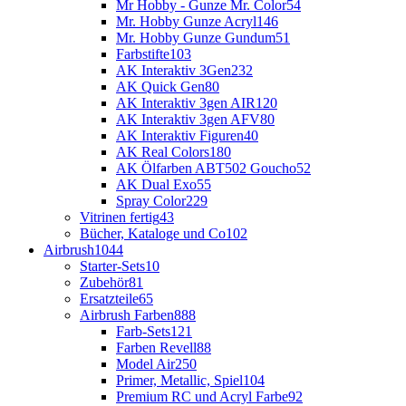
Mr Hobby - Gunze Mr. Color
54
Mr. Hobby Gunze Acryl
146
Mr. Hobby Gunze Gundum
51
Farbstifte
103
AK Interaktiv 3Gen
232
AK Quick Gen
80
AK Interaktiv 3gen AIR
120
AK Interaktiv 3gen AFV
80
AK Interaktiv Figuren
40
AK Real Colors
180
AK Ölfarben ABT502 Goucho
52
AK Dual Exo
55
Spray Color
229
Vitrinen fertig
43
Bücher, Kataloge und Co
102
Airbrush
1044
Starter-Sets
10
Zubehör
81
Ersatzteile
65
Airbrush Farben
888
Farb-Sets
121
Farben Revell
88
Model Air
250
Primer, Metallic, Spiel
104
Premium RC und Acryl Farbe
92