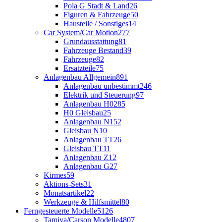
Pola G Stadt & Land
26
Figuren & Fahrzeuge
50
Hausteile / Sonstiges
14
Car System/Car Motion
277
Grundausstattung
81
Fahrzeuge Bestand
39
Fahrzeuge
82
Ersatzteile
75
Anlagenbau Allgemein
891
Anlagenbau unbestimmt
246
Elektrik und Steuerung
97
Anlagenbau H0
285
H0 Gleisbau
25
Anlagenbau N
152
Gleisbau N
10
Anlagenbau TT
26
Gleisbau TT
11
Anlagenbau Z
12
Anlagenbau G
27
Kirmes
59
Aktions-Sets
31
Monatsartikel
22
Werkzeuge & Hilfsmittel
80
Ferngesteuerte Modelle
5126
Tamiya/Carson Modelle
4807