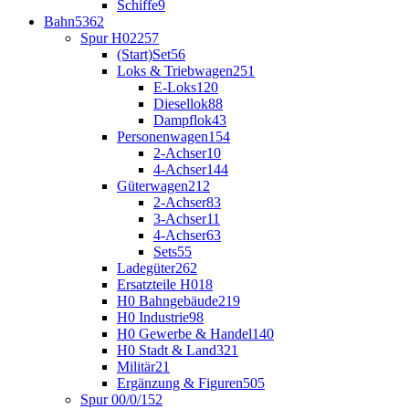
Schiffe
9
Bahn
5362
Spur H0
2257
(Start)Set
56
Loks & Triebwagen
251
E-Loks
120
Diesellok
88
Dampflok
43
Personenwagen
154
2-Achser
10
4-Achser
144
Güterwagen
212
2-Achser
83
3-Achser
11
4-Achser
63
Sets
55
Ladegüter
262
Ersatzteile H0
18
H0 Bahngebäude
219
H0 Industrie
98
H0 Gewerbe & Handel
140
H0 Stadt & Land
321
Militär
21
Ergänzung & Figuren
505
Spur 00/0/1
52