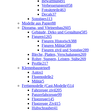
Bewaffnung
91
Verbesserungen
958
Fotoätzteile
463
Decals
37
Sonstiges
113
Modelle aus Papier
88
Diorama- und Vitrinenbau
2605
Gebäude, Deko und Gestaltung
585
Figuren
1265
Figuren Historisch
388
Figuren Militär
588
Figuren zivil und Sonstige
289
Bleche, Platten, Verschalungen
269
Rohre, Stangen, Leisten, Stäbe
269
Profile
217
Klemmbausteine
8
Autos
1
Flugmodelle
2
Militär
5
Fertigmodelle (Cast-Modelle)
514
Fahrzeuge zivil
205
Panzerfahrzeuge
99
Flugzeuge
145
Flugzeuge Zivil
15
Hubschrauber
41