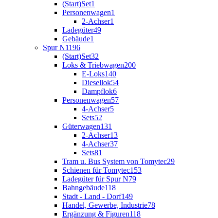
(Start)Set
1
Personenwagen
1
2-Achser
1
Ladegüter
49
Gebäude
1
Spur N
1196
(Start)Set
32
Loks & Triebwagen
200
E-Loks
140
Diesellok
54
Dampflok
6
Personenwagen
57
4-Achser
5
Sets
52
Güterwagen
131
2-Achser
13
4-Achser
37
Sets
81
Tram u. Bus System von Tomytec
29
Schienen für Tomytec
153
Ladegüter für Spur N
79
Bahngebäude
118
Stadt - Land - Dorf
149
Handel, Gewerbe, Industrie
78
Ergänzung & Figuren
118