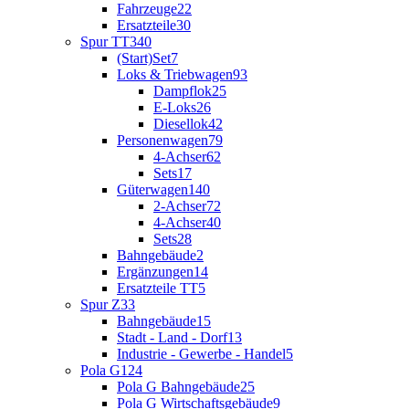
Fahrzeuge
22
Ersatzteile
30
Spur TT
340
(Start)Set
7
Loks & Triebwagen
93
Dampflok
25
E-Loks
26
Diesellok
42
Personenwagen
79
4-Achser
62
Sets
17
Güterwagen
140
2-Achser
72
4-Achser
40
Sets
28
Bahngebäude
2
Ergänzungen
14
Ersatzteile TT
5
Spur Z
33
Bahngebäude
15
Stadt - Land - Dorf
13
Industrie - Gewerbe - Handel
5
Pola G
124
Pola G Bahngebäude
25
Pola G Wirtschaftsgebäude
9