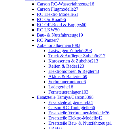
Carson RC-Wasserfahrzeuge
16
Carson Flugmodelle
27
RC Elektro Modelle
51
RC On-Road
96
RC Off-Road & Buggys
60
RC LKW
50
Bau- & Nutzfahrzeuge
19
RC Panzer
7
Zubehör allgemein
1083
Lastwagen Zubehör
293
Truck & Auflieger Zubehör
217
Karosserien & Zubehör
213
Reifen & Räder
123
Elektromotoren & Regler
43
Akkus & Batterien
69
Verbrennermotoren
6
Ladegeräte
16
Fernsteueranlagen
103
Ersatzteile Tamiya/Carson
3398
Ersatzteile allgemein
434
Carson RC Tuningteile
66
Ersatzteile Verbrenner-Modelle
76
Ersatzteile Elektro-Modelle
42
Ersatzteile Bau- & Nutzfahrzeuge
1
TRF
60