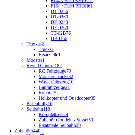
F104VerⅡ/ TRF101
51
F104 / F104 PROII
61
DT-02
56
DT-03
60
DF-02
43
DF-03
60
TT-02B
76
DB01
66
Traxxas
2
Trucks
1
Ersatzteile
1
Modster
1
Revell Control
182
RC Fahrzeuge
79
Monster Trucks
32
Wasserfahrzeug
10
Baufahrzeuge
21
Roboter
5
Helikopter und Quadcopter
35
Pistenbully
16
Seilbahn
118
Komplettsets
29
Zubehör Gondeln - Sessel
59
Ersatzteile Seilbahn
30
Zubehör
5440