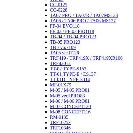
CC-01
25
CC-02
28
TA07 PRO / TA07R / TA07MS
133
TA06 / TA06 PRO / TA06 MS
127
FF-04 EVO
118
FF-03 / FF-03 PRO
118
TB-04 / TB-04 PRO
123
TB-05 PRO
123
TB Evo.7
109
TA05 ver.II
126
TRF419 / TRF419X / TRF419XR
106
TRF420
12
TT-02 TYPE-S
153
TT-01 TYPE-E / ES
137
TT-01D TYPE-E
114
MF-01X
79
M-05 / M-05 PRO
81
M-05 ver.ⅡPRO
83
M-06 / M-06 PRO
81
M-07 CONCEPT
120
M-08 CONCEPT
116
RM-01
35
TRF102
53
TRF103
46