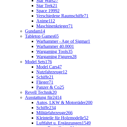
Star Wars
27
Star Trek
21
Space 1999
2
Verschiedene Raumschiffe
71
Anime
112
Maschinenkrieger
71
Gundam
14
Tabletop Games
65
Warhammer - Age of Sigmar
1
Warhammer 40.000
1
Wargaming Tools
35
Wargaming Figuren
28
Model Sets
176
Model Cars
47
Nutzfahrzeuge
12
Schiffe
21
Flieger
71
Panzer & Co
25
Revell Technik
20
Ausstattung für
2414
Autos, LKW & Motorräder
200
Schiffe
234
Militärfahrzeuge
266
Kleinteile für Holzmodelle
52
Luftfahrt u. Ergänzungen
1549