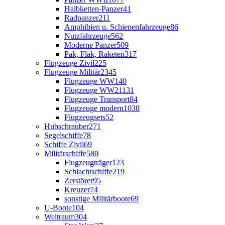
Halbketten-Panzer
41
Radpanzer
211
Amphibien u. Schienenfahrzeuge
86
Nutzfahrzeuge
562
Moderne Panzer
509
Pak, Flak, Raketen
317
Flugzeuge Zivil
225
Flugzeuge Militär
2345
Flugzeuge WW1
40
Flugzeuge WW2
1131
Flugzeuge Transport
84
Flugzeuge modern
1038
Flugzeugsets
52
Hubschrauber
271
Segelschiffe
78
Schiffe Zivil
69
Militärschiffe
580
Flugzeugträger
123
Schlachtschiffe
219
Zerstörer
95
Kreuzer
74
sonstige Militärboote
69
U-Boote
104
Weltraum
304