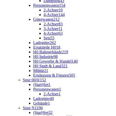
Dampflok
43
Personenwagen
154
2-Achser
10
4-Achser
144
Güterwagen
212
2-Achser
83
3-Achser
11
4-Achser
63
Sets
55
Ladegüter
262
Ersatzteile H0
18
H0 Bahngebäude
219
H0 Industrie
98
H0 Gewerbe & Handel
140
H0 Stadt & Land
321
Militär
21
Ergänzung & Figuren
505
Spur 00/0/1
52
(Start)Set
1
Personenwagen
1
2-Achser
1
Ladegüter
49
Gebäude
1
Spur N
1196
(Start)Set
32