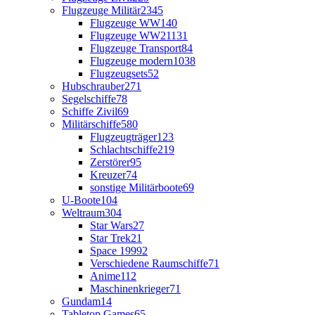
Flugzeuge Militär
2345
Flugzeuge WW1
40
Flugzeuge WW2
1131
Flugzeuge Transport
84
Flugzeuge modern
1038
Flugzeugsets
52
Hubschrauber
271
Segelschiffe
78
Schiffe Zivil
69
Militärschiffe
580
Flugzeugträger
123
Schlachtschiffe
219
Zerstörer
95
Kreuzer
74
sonstige Militärboote
69
U-Boote
104
Weltraum
304
Star Wars
27
Star Trek
21
Space 1999
2
Verschiedene Raumschiffe
71
Anime
112
Maschinenkrieger
71
Gundam
14
Tabletop Games
65