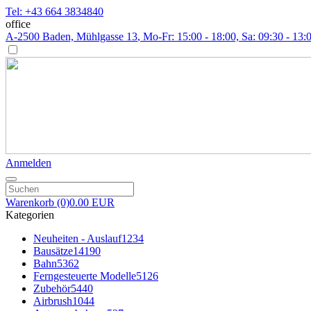
Tel: +43 664 3834840
office
A-2500 Baden, Mühlgasse 13
, Mo-Fr: 15:00 - 18:00, Sa: 09:30 - 13:
Anmelden
Warenkorb
(0)
0.00 EUR
Kategorien
Neuheiten - Auslauf
1234
Bausätze
14190
Bahn
5362
Ferngesteuerte Modelle
5126
Zubehör
5440
Airbrush
1044