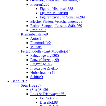
Gebäude, Deko und Gestaltung
585
Figuren
1265
Figuren Historisch
388
Figuren Militär
588
Figuren zivil und Sonstige
289
Bleche, Platten, Verschalungen
269
Rohre, Stangen, Leisten, Stäbe
269
Profile
217
Klemmbausteine
8
Autos
1
Flugmodelle
2
Militär
5
Fertigmodelle (Cast-Modelle)
514
Fahrzeuge zivil
205
Panzerfahrzeuge
99
Flugzeuge
145
Flugzeuge Zivil
15
Hubschrauber
41
Schiffe
9
Bahn
5362
Spur H0
2257
(Start)Set
56
Loks & Triebwagen
251
E-Loks
120
Diesellok
88