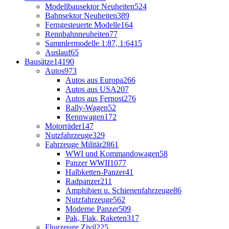
Modellbausektor Neuheiten
524
Bahnsektor Neuheiten
389
Ferngesteuerte Modelle
164
Rennbahnneuheiten
77
Sammlermodelle 1:87, 1:64
15
Auslauf
65
Bausätze
14190
Autos
973
Autos aus Europa
266
Autos aus USA
207
Autos aus Fernost
276
Rally-Wagen
52
Rennwagen
172
Motorräder
147
Nutzfahrzeuge
329
Fahrzeuge Militär
2861
WWI und Kommandowagen
58
Panzer WWII
1077
Halbketten-Panzer
41
Radpanzer
211
Amphibien u. Schienenfahrzeuge
86
Nutzfahrzeuge
562
Moderne Panzer
509
Pak, Flak, Raketen
317
Flugzeuge Zivil
225