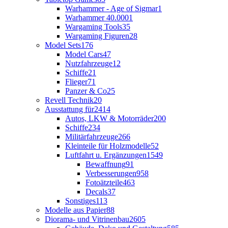
Warhammer - Age of Sigmar
1
Warhammer 40.000
1
Wargaming Tools
35
Wargaming Figuren
28
Model Sets
176
Model Cars
47
Nutzfahrzeuge
12
Schiffe
21
Flieger
71
Panzer & Co
25
Revell Technik
20
Ausstattung für
2414
Autos, LKW & Motorräder
200
Schiffe
234
Militärfahrzeuge
266
Kleinteile für Holzmodelle
52
Luftfahrt u. Ergänzungen
1549
Bewaffnung
91
Verbesserungen
958
Fotoätzteile
463
Decals
37
Sonstiges
113
Modelle aus Papier
88
Diorama- und Vitrinenbau
2605