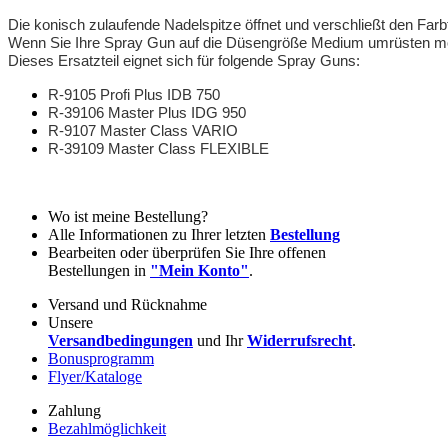
Die konisch zulaufende Nadelspitze öffnet und verschließt den Fa
Wenn Sie Ihre Spray Gun auf die Düsengröße Medium umrüsten möc
Dieses Ersatzteil eignet sich für folgende Spray Guns:
R-9105 Profi Plus IDB 750
R-39106 Master Plus IDG 950
R-9107 Master Class VARIO
R-
39109 Master Class FLEXIBLE
Wo ist meine Bestellung?
Alle Informationen zu Ihrer letzten
Bestellung
Bearbeiten oder überprüfen Sie Ihre offenen
Bestellungen in
"Mein Konto"
.
Versand und Rücknahme
Unsere
Versandbedingungen
und Ihr
Widerrufsrecht
.
Bonusprogramm
Flyer/Kataloge
Zahlung
Bezahlmöglichkeit