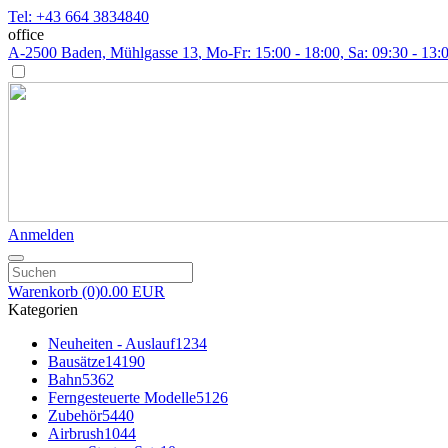
Tel: +43 664 3834840
office
A-2500 Baden, Mühlgasse 13
, Mo-Fr: 15:00 - 18:00, Sa: 09:30 - 13:
Anmelden
Warenkorb
(0)
0.00 EUR
Kategorien
Neuheiten - Auslauf
1234
Bausätze
14190
Bahn
5362
Ferngesteuerte Modelle
5126
Zubehör
5440
Airbrush
1044