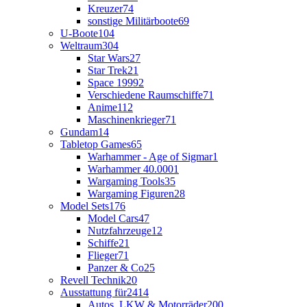
Kreuzer
74
sonstige Militärboote
69
U-Boote
104
Weltraum
304
Star Wars
27
Star Trek
21
Space 1999
2
Verschiedene Raumschiffe
71
Anime
112
Maschinenkrieger
71
Gundam
14
Tabletop Games
65
Warhammer - Age of Sigmar
1
Warhammer 40.000
1
Wargaming Tools
35
Wargaming Figuren
28
Model Sets
176
Model Cars
47
Nutzfahrzeuge
12
Schiffe
21
Flieger
71
Panzer & Co
25
Revell Technik
20
Ausstattung für
2414
Autos, LKW & Motorräder
200