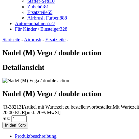
Starter-Sets
10
Zubehör
81
Ersatzteile
65
Airbrush Farben
888
Autorennbahnen
527
Für Kinder / Einsteiger
328
Startseite
-
Airbrush
-
Ersatzteile
-
Nadel (M) Vega / double action
Detailansicht
Nadel (M) Vega / double action
[R-38213]
Artikel mit Wartezeit zu bestellen/vorbestellen
Mit Wartezeit
20.00 EUR
[inkl. 20% MwSt]
Stk:
Produktbeschreibung