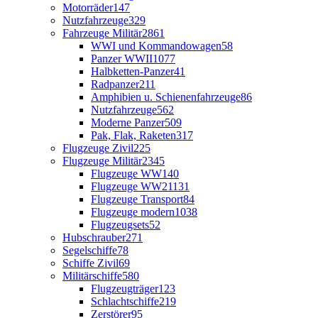
Motorräder
147
Nutzfahrzeuge
329
Fahrzeuge Militär
2861
WWI und Kommandowagen
58
Panzer WWII
1077
Halbketten-Panzer
41
Radpanzer
211
Amphibien u. Schienenfahrzeuge
86
Nutzfahrzeuge
562
Moderne Panzer
509
Pak, Flak, Raketen
317
Flugzeuge Zivil
225
Flugzeuge Militär
2345
Flugzeuge WW1
40
Flugzeuge WW2
1131
Flugzeuge Transport
84
Flugzeuge modern
1038
Flugzeugsets
52
Hubschrauber
271
Segelschiffe
78
Schiffe Zivil
69
Militärschiffe
580
Flugzeugträger
123
Schlachtschiffe
219
Zerstörer
95