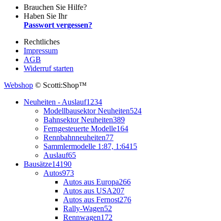
Brauchen Sie Hilfe?
Haben Sie Ihr
Passwort vergessen?
Rechtliches
Impressum
AGB
Widerruf starten
Webshop
© Scotti:Shop™
Neuheiten - Auslauf
1234
Modellbausektor Neuheiten
524
Bahnsektor Neuheiten
389
Ferngesteuerte Modelle
164
Rennbahnneuheiten
77
Sammlermodelle 1:87, 1:64
15
Auslauf
65
Bausätze
14190
Autos
973
Autos aus Europa
266
Autos aus USA
207
Autos aus Fernost
276
Rally-Wagen
52
Rennwagen
172