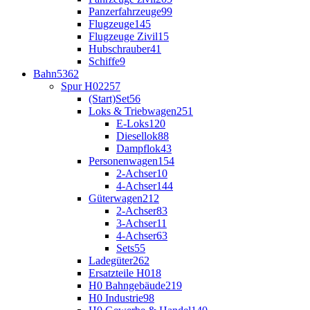
Panzerfahrzeuge
99
Flugzeuge
145
Flugzeuge Zivil
15
Hubschrauber
41
Schiffe
9
Bahn
5362
Spur H0
2257
(Start)Set
56
Loks & Triebwagen
251
E-Loks
120
Diesellok
88
Dampflok
43
Personenwagen
154
2-Achser
10
4-Achser
144
Güterwagen
212
2-Achser
83
3-Achser
11
4-Achser
63
Sets
55
Ladegüter
262
Ersatzteile H0
18
H0 Bahngebäude
219
H0 Industrie
98