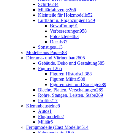
Schiffe
234
Militärfahrzeuge
266
Kleinteile für Holzmodelle
52
Luftfahrt u. Ergänzungen
1549
Bewaffnung
91
Verbesserungen
958
Fotoätzteile
463
Decals
37
Sonstiges
113
Modelle aus Papier
88
Diorama- und Vitrinenbau
2605
Gebäude, Deko und Gestaltung
585
Figuren
1265
Figuren Historisch
388
Figuren Militär
588
Figuren zivil und Sonstige
289
Bleche, Platten, Verschalungen
269
Rohre, Stangen, Leisten, Stäbe
269
Profile
217
Klemmbausteine
8
Autos
1
Flugmodelle
2
Militär
5
Fertigmodelle (Cast-Modelle)
514
Fahrzeuge zivil
205