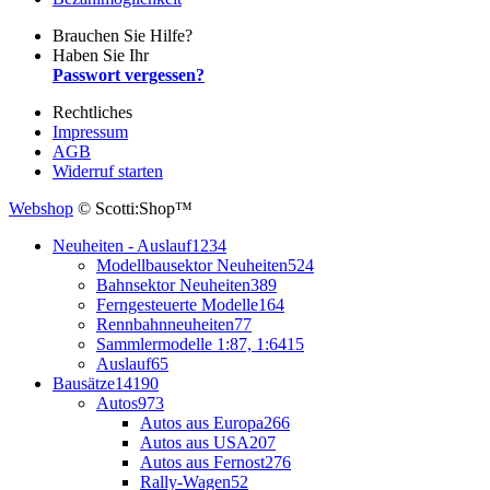
Brauchen Sie Hilfe?
Haben Sie Ihr
Passwort vergessen?
Rechtliches
Impressum
AGB
Widerruf starten
Webshop
© Scotti:Shop™
Neuheiten - Auslauf
1234
Modellbausektor Neuheiten
524
Bahnsektor Neuheiten
389
Ferngesteuerte Modelle
164
Rennbahnneuheiten
77
Sammlermodelle 1:87, 1:64
15
Auslauf
65
Bausätze
14190
Autos
973
Autos aus Europa
266
Autos aus USA
207
Autos aus Fernost
276
Rally-Wagen
52