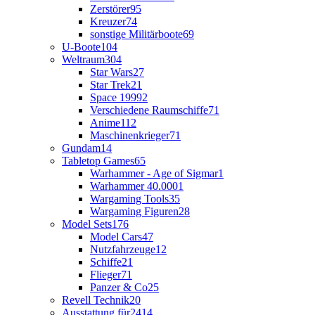
Zerstörer
95
Kreuzer
74
sonstige Militärboote
69
U-Boote
104
Weltraum
304
Star Wars
27
Star Trek
21
Space 1999
2
Verschiedene Raumschiffe
71
Anime
112
Maschinenkrieger
71
Gundam
14
Tabletop Games
65
Warhammer - Age of Sigmar
1
Warhammer 40.000
1
Wargaming Tools
35
Wargaming Figuren
28
Model Sets
176
Model Cars
47
Nutzfahrzeuge
12
Schiffe
21
Flieger
71
Panzer & Co
25
Revell Technik
20
Ausstattung für
2414