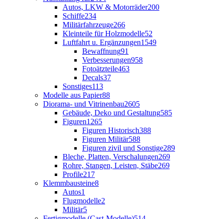
Autos, LKW & Motorräder
200
Schiffe
234
Militärfahrzeuge
266
Kleinteile für Holzmodelle
52
Luftfahrt u. Ergänzungen
1549
Bewaffnung
91
Verbesserungen
958
Fotoätzteile
463
Decals
37
Sonstiges
113
Modelle aus Papier
88
Diorama- und Vitrinenbau
2605
Gebäude, Deko und Gestaltung
585
Figuren
1265
Figuren Historisch
388
Figuren Militär
588
Figuren zivil und Sonstige
289
Bleche, Platten, Verschalungen
269
Rohre, Stangen, Leisten, Stäbe
269
Profile
217
Klemmbausteine
8
Autos
1
Flugmodelle
2
Militär
5
Fertigmodelle (Cast-Modelle)
514