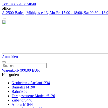
Tel: +43 664 3834840
office
A-2500 Baden, Mühlgasse 13
, Mo-Fr: 15:00 - 18:00, Sa: 09:30 - 13:
Anmelden
Warenkorb
(0)
0.00 EUR
Kategorien
Neuheiten - Auslauf
1234
Bausätze
14190
Bahn
5362
Ferngesteuerte Modelle
5126
Zubehör
5440
Airbrush
1044