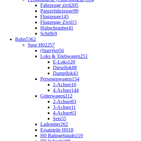
Fahrzeuge zivil
205
Panzerfahrzeuge
99
Flugzeuge
145
Flugzeuge Zivil
15
Hubschrauber
41
Schiffe
9
Bahn
5362
Spur H0
2257
(Start)Set
56
Loks & Triebwagen
251
E-Loks
120
Diesellok
88
Dampflok
43
Personenwagen
154
2-Achser
10
4-Achser
144
Güterwagen
212
2-Achser
83
3-Achser
11
4-Achser
63
Sets
55
Ladegüter
262
Ersatzteile H0
18
H0 Bahngebäude
219