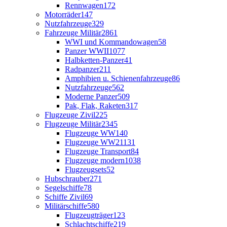
Rennwagen
172
Motorräder
147
Nutzfahrzeuge
329
Fahrzeuge Militär
2861
WWI und Kommandowagen
58
Panzer WWII
1077
Halbketten-Panzer
41
Radpanzer
211
Amphibien u. Schienenfahrzeuge
86
Nutzfahrzeuge
562
Moderne Panzer
509
Pak, Flak, Raketen
317
Flugzeuge Zivil
225
Flugzeuge Militär
2345
Flugzeuge WW1
40
Flugzeuge WW2
1131
Flugzeuge Transport
84
Flugzeuge modern
1038
Flugzeugsets
52
Hubschrauber
271
Segelschiffe
78
Schiffe Zivil
69
Militärschiffe
580
Flugzeugträger
123
Schlachtschiffe
219