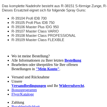
Das komplette Nadelrohr besteht aus R-38151 S-förmige Zunge, R-3
Dieses Ersatzteil eignet sich für folgende Spray Guns:
R-39104 Profi IDB 700
R-39105 Profi Plus IDB 750
R-39106 Master Plus IDG 950
R-39107 Master Class VARIO
R-39108 Master Class PROFESSIONAL
R-39109 Master Class FLEXIBLE
Wo ist meine Bestellung?
Alle Informationen zu Ihrer letzten
Bestellung
Bearbeiten oder überprüfen Sie Ihre offenen
Bestellungen in
"Mein Konto"
.
Versand und Rücknahme
Unsere
Versandbedingungen
und Ihr
Widerrufsrecht
.
Bonusprogramm
Flyer/Kataloge
Zahlung
Bezahlmöglichkeit