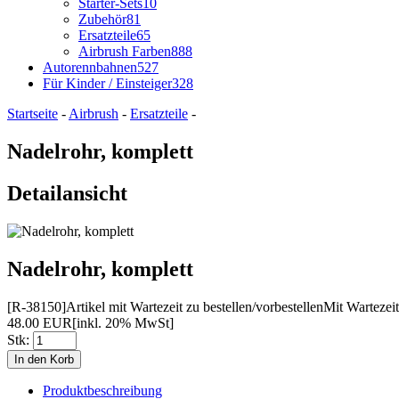
Starter-Sets
10
Zubehör
81
Ersatzteile
65
Airbrush Farben
888
Autorennbahnen
527
Für Kinder / Einsteiger
328
Startseite
-
Airbrush
-
Ersatzteile
-
Nadelrohr, komplett
Detailansicht
Nadelrohr, komplett
[R-38150]
Artikel mit Wartezeit zu bestellen/vorbestellen
Mit Wartezeit
48.00 EUR
[inkl. 20% MwSt]
Stk:
Produktbeschreibung