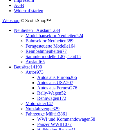
Impressum
AGB
Widerruf starten
Webshop
© Scotti:Shop™
Neuheiten - Auslauf
1234
Modellbausektor Neuheiten
524
Bahnsektor Neuheiten
389
Ferngesteuerte Modelle
164
Rennbahnneuheiten
77
Sammlermodelle 1:87, 1:64
15
Auslauf
65
Bausätze
14190
Autos
973
Autos aus Europa
266
Autos aus USA
207
Autos aus Fernost
276
Rally-Wagen
52
Rennwagen
172
Motorräder
147
Nutzfahrzeuge
329
Fahrzeuge Militär
2861
WWI und Kommandowagen
58
Panzer WWII
1077
Halbketten-Panzer
41