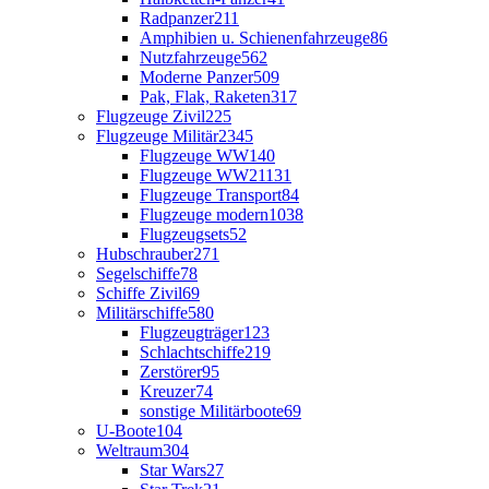
Radpanzer
211
Amphibien u. Schienenfahrzeuge
86
Nutzfahrzeuge
562
Moderne Panzer
509
Pak, Flak, Raketen
317
Flugzeuge Zivil
225
Flugzeuge Militär
2345
Flugzeuge WW1
40
Flugzeuge WW2
1131
Flugzeuge Transport
84
Flugzeuge modern
1038
Flugzeugsets
52
Hubschrauber
271
Segelschiffe
78
Schiffe Zivil
69
Militärschiffe
580
Flugzeugträger
123
Schlachtschiffe
219
Zerstörer
95
Kreuzer
74
sonstige Militärboote
69
U-Boote
104
Weltraum
304
Star Wars
27