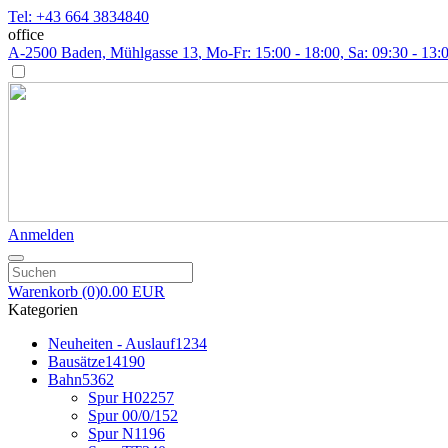
Tel: +43 664 3834840
office
A-2500 Baden, Mühlgasse 13
, Mo-Fr: 15:00 - 18:00, Sa: 09:30 - 13:
Anmelden
Warenkorb
(0)
0.00 EUR
Kategorien
Neuheiten - Auslauf
1234
Bausätze
14190
Bahn
5362
Spur H0
2257
Spur 00/0/1
52
Spur N
1196