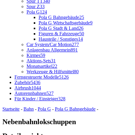
Spur TT
340
Spur Z
33
Pola G
124
Pola G Bahngebäude
25
Pola G Wirtschaftsgebäude
9
Pola G Stadt & Land
26
Figuren & Fahrzeuge
50
Hausteile / Sonstiges
14
Car System/Car Motion
277
Anlagenbau Allgemein
891
Kirmes
59
Aktions-Sets
31
Monatsartikel
22
Werkzeuge & Hilfsmittel
80
Ferngesteuerte Modelle
5126
Zubehör
5436
Airbrush
1044
Autorennbahnen
527
Für Kinder / Einsteiger
328
Startseite
-
Bahn
-
Pola G
-
Pola G Bahngebäude
-
Nebenbahnlokschuppen