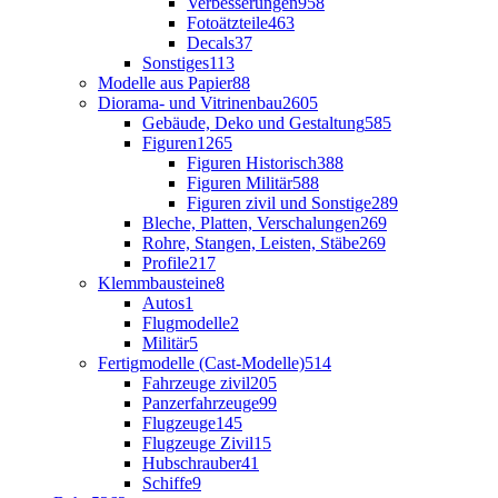
Verbesserungen
958
Fotoätzteile
463
Decals
37
Sonstiges
113
Modelle aus Papier
88
Diorama- und Vitrinenbau
2605
Gebäude, Deko und Gestaltung
585
Figuren
1265
Figuren Historisch
388
Figuren Militär
588
Figuren zivil und Sonstige
289
Bleche, Platten, Verschalungen
269
Rohre, Stangen, Leisten, Stäbe
269
Profile
217
Klemmbausteine
8
Autos
1
Flugmodelle
2
Militär
5
Fertigmodelle (Cast-Modelle)
514
Fahrzeuge zivil
205
Panzerfahrzeuge
99
Flugzeuge
145
Flugzeuge Zivil
15
Hubschrauber
41
Schiffe
9