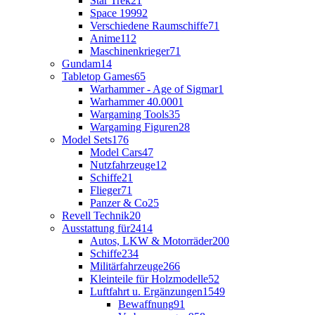
Star Trek
21
Space 1999
2
Verschiedene Raumschiffe
71
Anime
112
Maschinenkrieger
71
Gundam
14
Tabletop Games
65
Warhammer - Age of Sigmar
1
Warhammer 40.000
1
Wargaming Tools
35
Wargaming Figuren
28
Model Sets
176
Model Cars
47
Nutzfahrzeuge
12
Schiffe
21
Flieger
71
Panzer & Co
25
Revell Technik
20
Ausstattung für
2414
Autos, LKW & Motorräder
200
Schiffe
234
Militärfahrzeuge
266
Kleinteile für Holzmodelle
52
Luftfahrt u. Ergänzungen
1549
Bewaffnung
91