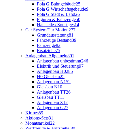
Pola G Bahngebäude
25
Pola G Wirtschaftsgebäude
9
Pola G Stadt & Land
26
Figuren & Fahrzeuge
50
Hausteile / Sonstiges
14
Car System/Car Motion
277
Grundausstattung
81
Fahrzeuge Bestand
39
Fahrzeuge
82
Ersatzteile
75
Anlagenbau Allgemein
891
Anlagenbau unbestimmt
246
Elektrik und Steuerung
97
Anlagenbau H0
285
H0 Gleisbau
25
Anlagenbau N
152
Gleisbau N
10
Anlagenbau TT
26
Gleisbau TT
11
Anlagenbau Z
12
Anlagenbau G
27
Kirmes
59
Aktions-Sets
31
Monatsartikel
22
Werkzeuge & Hilfsmittel
80