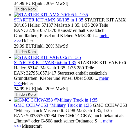
34.99 EUR
[inkl. 20% MwSt]
STARTER KIT AMX 30/105 in 1:35
STARTER KIT AMX
30/105 Heller: 57137 Maßstab 1:35, 1/35 269 Teile
EAN: 3279510571370 Bausatz enthält zusätzlich
Grundfarben, Pinsel und Kleber. AMX-30 i ...
mehr
>>>
Heller
29.99 EUR
[inkl. 20% MwSt]
STARTER KIT VAB 6x6 in 1:35
STARTER KIT VAB 6x6
Heller: 57141 Maßstab 1:35, 1/35 280 Teile
EAN: 3279510571417 Starterset enthält zusätzlich
Grundfarben, Kleber und Pinsel Über 5000 ...
mehr
>>>
Heller
34.99 EUR
[inkl. 20% MwSt]
GMC CCKW-353 "Military Truck in 1:35
GMC CCKW-353
"Military Truck Mistercraft: G-98 Maßstab 1:35, 1/35
EAN: 5903852070984 Der GMC CCKW, auch bekannt als
„Jimmy“ oder G-508 nach seiner Ordnance S ...
mehr
>>>
Mistercraft