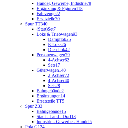
Handel, Gewerbe, Industrie
78
Ergänzung & Figuren
118
Fahrzeuge
22
Ersatzteile
30
Spur TT
340
(Start)Set
7
Loks & Triebwagen
93
Dampflok
25
E-Loks
26
Diesellok
42
Personenwagen
79
4-Achser
62
Sets
17
Güterwagen
140
2-Achser
72
4-Achser
40
Sets
28
Bahngebäude
2
Ergänzungen
14
Ersatzteile TT
5
Spur Z
33
Bahngebäude
15
Stadt - Land - Dorf
13
Industrie - Gewerbe - Handel
5
Pola G
124