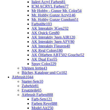
Italeri Acryl Farben
81
ICM ACRYL Farben
77
Mr Hobby - Gunze Mr. Color
54
Mr. Hobby Gunze Acryl
146
Mr. Hobby Gunze Gundum
51
Farbstifte
103
AK Interaktiv 3Gen
232
AK Quick Gen
80
AK Interaktiv 3gen AIR
120
AK Interaktiv 3gen AFV
80
AK Interaktiv Figuren
40
AK Real Colors
180
AK Ölfarben ABT502 Goucho
52
AK Dual Exo
55
Spray Color
229
Vitrinen fertig
43
Bücher, Kataloge und Co
102
Airbrush
1044
Starter-Sets
10
Zubehör
81
Ersatzteile
65
Airbrush Farben
888
Farb-Sets
121
Farben Revell
88
Model Air
250