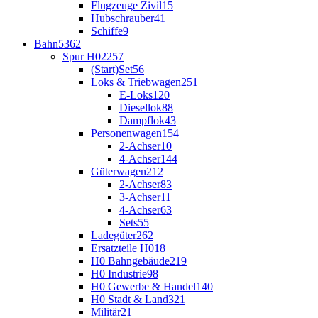
Flugzeuge Zivil
15
Hubschrauber
41
Schiffe
9
Bahn
5362
Spur H0
2257
(Start)Set
56
Loks & Triebwagen
251
E-Loks
120
Diesellok
88
Dampflok
43
Personenwagen
154
2-Achser
10
4-Achser
144
Güterwagen
212
2-Achser
83
3-Achser
11
4-Achser
63
Sets
55
Ladegüter
262
Ersatzteile H0
18
H0 Bahngebäude
219
H0 Industrie
98
H0 Gewerbe & Handel
140
H0 Stadt & Land
321
Militär
21