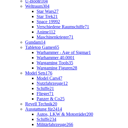
U-Boote
104
Weltraum
304
Star Wars
27
Star Trek
21
Space 1999
2
Verschiedene Raumschiffe
71
Anime
112
Maschinenkrieger
71
Gundam
14
Tabletop Games
65
Warhammer - Age of Sigmar
1
Warhammer 40.000
1
Wargaming Tools
35
Wargaming Figuren
28
Model Sets
176
Model Cars
47
Nutzfahrzeuge
12
Schiffe
21
Flieger
71
Panzer & Co
25
Revell Technik
20
Ausstattung für
2414
Autos, LKW & Motorräder
200
Schiffe
234
Militärfahrzeuge
266