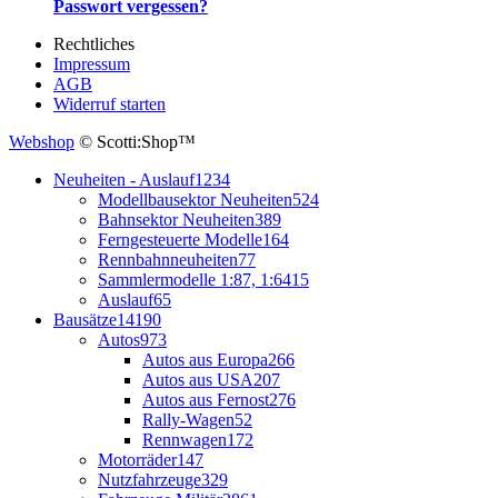
Passwort vergessen?
Rechtliches
Impressum
AGB
Widerruf starten
Webshop
© Scotti:Shop™
Neuheiten - Auslauf
1234
Modellbausektor Neuheiten
524
Bahnsektor Neuheiten
389
Ferngesteuerte Modelle
164
Rennbahnneuheiten
77
Sammlermodelle 1:87, 1:64
15
Auslauf
65
Bausätze
14190
Autos
973
Autos aus Europa
266
Autos aus USA
207
Autos aus Fernost
276
Rally-Wagen
52
Rennwagen
172
Motorräder
147
Nutzfahrzeuge
329