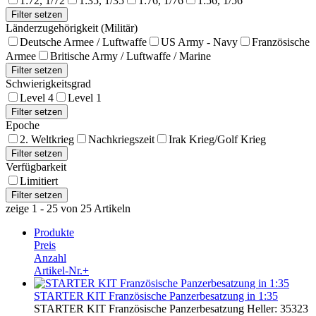
1:72, 1/72
1:35, 1/35
1:76, 1/76
1:56, 1/56
Länderzugehörigkeit (Militär)
Deutsche Armee / Luftwaffe
US Army - Navy
Französische
Armee
Britische Army / Luftwaffe / Marine
Schwierigkeitsgrad
Level 4
Level 1
Epoche
2. Weltkrieg
Nachkriegszeit
Irak Krieg/Golf Krieg
Verfügbarkeit
Limitiert
zeige 1 - 25 von 25 Artikeln
Produkte
Preis
Anzahl
Artikel-Nr.+
STARTER KIT Französische Panzerbesatzung in 1:35
STARTER KIT Französische Panzerbesatzung Heller: 35323