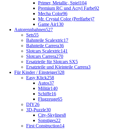
Primer, Metallic, Spiel
104
Premium RC und Acryl Farbe
92
Mecha Color
96
Mr. Crystal Color (Perlfarbe)
7
Game Air
130
Autorennbahnen
527
Sets
55
Bahnteile Scalextric
17
Bahnteile Carrera
36
Slotcars Scalextric
141
Slotcars Carrera
270
Ersatzteile für Slotcars SX
5
Ersatzteile und Kleinteile Carrera
3
Für Kinder / Einsteiger
328
Easy Klick
258
Autos
37
Militär
140
Schiffe
16
Flugzeuge
65
DIY
26
3D-Puzzle
30
City-Skylines
8
Sonstiges
22
First Construction
14