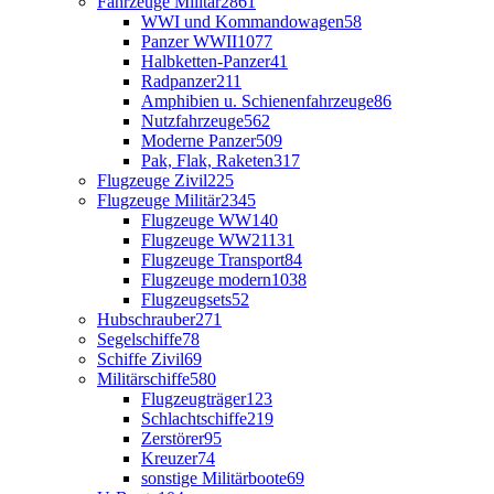
Fahrzeuge Militär
2861
WWI und Kommandowagen
58
Panzer WWII
1077
Halbketten-Panzer
41
Radpanzer
211
Amphibien u. Schienenfahrzeuge
86
Nutzfahrzeuge
562
Moderne Panzer
509
Pak, Flak, Raketen
317
Flugzeuge Zivil
225
Flugzeuge Militär
2345
Flugzeuge WW1
40
Flugzeuge WW2
1131
Flugzeuge Transport
84
Flugzeuge modern
1038
Flugzeugsets
52
Hubschrauber
271
Segelschiffe
78
Schiffe Zivil
69
Militärschiffe
580
Flugzeugträger
123
Schlachtschiffe
219
Zerstörer
95
Kreuzer
74
sonstige Militärboote
69