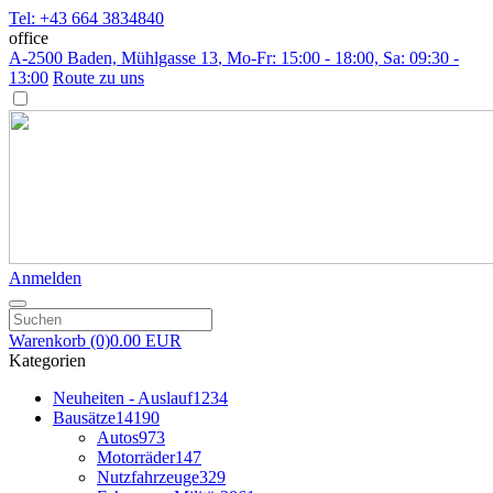
Tel: +43 664 3834840
office
A-2500 Baden, Mühlgasse 13
, Mo-Fr: 15:00 - 18:00, Sa: 09:30 -
13:00
Route zu uns
Anmelden
Warenkorb
(0)
0.00 EUR
Kategorien
Neuheiten - Auslauf
1234
Bausätze
14190
Autos
973
Motorräder
147
Nutzfahrzeuge
329