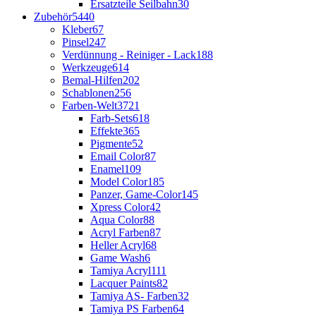
Ersatzteile Seilbahn
30
Zubehör
5440
Kleber
67
Pinsel
247
Verdünnung - Reiniger - Lack
188
Werkzeuge
614
Bemal-Hilfen
202
Schablonen
256
Farben-Welt
3721
Farb-Sets
618
Effekte
365
Pigmente
52
Email Color
87
Enamel
109
Model Color
185
Panzer, Game-Color
145
Xpress Color
42
Aqua Color
88
Acryl Farben
87
Heller Acryl
68
Game Wash
6
Tamiya Acryl
111
Lacquer Paints
82
Tamiya AS- Farben
32
Tamiya PS Farben
64