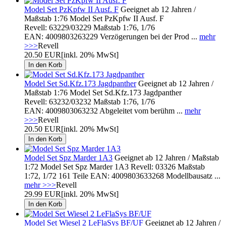
Model Set PzKpfw II Ausf. F
Geeignet ab 12 Jahren /
Maßstab 1:76 Model Set PzKpfw II Ausf. F
Revell: 63229/03229 Maßstab 1:76, 1/76
EAN: 4009803263229 Verzögerungen bei der Prod ...
mehr
>>>
Revell
20.50 EUR
[inkl. 20% MwSt]
Model Set Sd.Kfz.173 Jagdpanther
Geeignet ab 12 Jahren /
Maßstab 1:76 Model Set Sd.Kfz.173 Jagdpanther
Revell: 63232/03232 Maßstab 1:76, 1/76
EAN: 4009803063232 Abgeleitet vom berühm ...
mehr
>>>
Revell
20.50 EUR
[inkl. 20% MwSt]
Model Set Spz Marder 1A3
Geeignet ab 12 Jahren / Maßstab
1:72 Model Set Spz Marder 1A3 Revell: 03326 Maßstab
1:72, 1/72 161 Teile EAN: 4009803633268 Modellbausatz ...
mehr >>>
Revell
29.99 EUR
[inkl. 20% MwSt]
Model Set Wiesel 2 LeFlaSys BF/UF
Geeignet ab 12 Jahren /