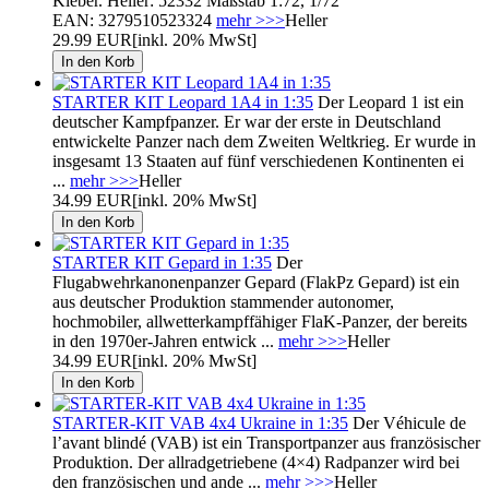
Kleber. Heller: 52332 Maßstab 1:72, 1/72
EAN: 3279510523324
mehr >>>
Heller
29.99 EUR
[inkl. 20% MwSt]
STARTER KIT Leopard 1A4 in 1:35
Der Leopard 1 ist ein
deutscher Kampfpanzer. Er war der erste in Deutschland
entwickelte Panzer nach dem Zweiten Weltkrieg. Er wurde in
insgesamt 13 Staaten auf fünf verschiedenen Kontinenten ei
...
mehr >>>
Heller
34.99 EUR
[inkl. 20% MwSt]
STARTER KIT Gepard in 1:35
Der
Flugabwehrkanonenpanzer Gepard (FlakPz Gepard) ist ein
aus deutscher Produktion stammender autonomer,
hochmobiler, allwetterkampffähiger FlaK-Panzer, der bereits
in den 1970er-Jahren entwick ...
mehr >>>
Heller
34.99 EUR
[inkl. 20% MwSt]
STARTER-KIT VAB 4x4 Ukraine in 1:35
Der Véhicule de
l’avant blindé (VAB) ist ein Transportpanzer aus französischer
Produktion. Der allradgetriebene (4×4) Radpanzer wird bei
den französischen und ande ...
mehr >>>
Heller