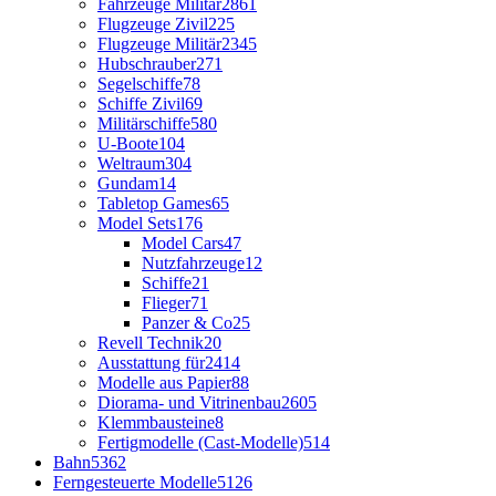
Fahrzeuge Militär
2861
Flugzeuge Zivil
225
Flugzeuge Militär
2345
Hubschrauber
271
Segelschiffe
78
Schiffe Zivil
69
Militärschiffe
580
U-Boote
104
Weltraum
304
Gundam
14
Tabletop Games
65
Model Sets
176
Model Cars
47
Nutzfahrzeuge
12
Schiffe
21
Flieger
71
Panzer & Co
25
Revell Technik
20
Ausstattung für
2414
Modelle aus Papier
88
Diorama- und Vitrinenbau
2605
Klemmbausteine
8
Fertigmodelle (Cast-Modelle)
514
Bahn
5362
Ferngesteuerte Modelle
5126