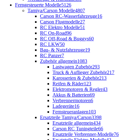
Ferngesteuerte Modelle
5126
Tamiya/Carson Modelle
4807
Carson RC-Wasserfahrzeuge
16
Carson Flugmodelle
27
RC Elektro Modelle
51
RC On-Road
96
RC Off-Road & Buggys
60
RC LKW
50
Bau- & Nutzfahrzeuge
19
RC Panzer
7
Zubehör allgemein
1083
Lastwagen Zubehör
293
Truck & Auflieger Zubehör
217
Karosserien & Zubehör
213
Reifen & Räder
123
Elektromotoren & Regler
43
Akkus & Batterien
69
Verbrennermotoren
6
Ladegeräte
16
Fernsteueranlagen
103
Ersatzteile Tamiya/Carson
3398
Ersatzteile allgemein
434
Carson RC Tuningteile
66
Ersatzteile Verbrenner-Modelle
76
Ersatzteile Elektro-Modelle
42