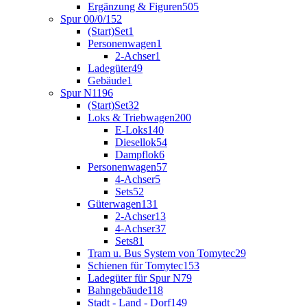
Ergänzung & Figuren
505
Spur 00/0/1
52
(Start)Set
1
Personenwagen
1
2-Achser
1
Ladegüter
49
Gebäude
1
Spur N
1196
(Start)Set
32
Loks & Triebwagen
200
E-Loks
140
Diesellok
54
Dampflok
6
Personenwagen
57
4-Achser
5
Sets
52
Güterwagen
131
2-Achser
13
4-Achser
37
Sets
81
Tram u. Bus System von Tomytec
29
Schienen für Tomytec
153
Ladegüter für Spur N
79
Bahngebäude
118
Stadt - Land - Dorf
149