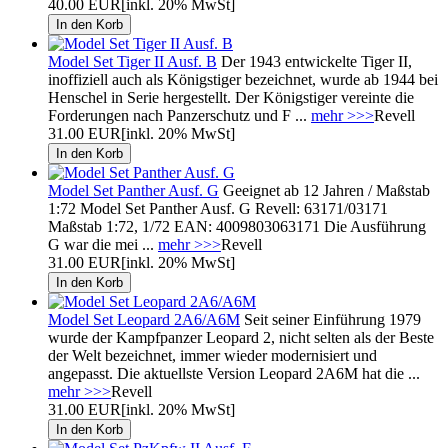
40.00 EUR
[inkl. 20% MwSt]
Model Set Tiger II Ausf. B
Der 1943 entwickelte Tiger II,
inoffiziell auch als Königstiger bezeichnet, wurde ab 1944 bei
Henschel in Serie hergestellt. Der Königstiger vereinte die
Forderungen nach Panzerschutz und F ...
mehr >>>
Revell
31.00 EUR
[inkl. 20% MwSt]
Model Set Panther Ausf. G
Geeignet ab 12 Jahren / Maßstab
1:72 Model Set Panther Ausf. G Revell: 63171/03171
Maßstab 1:72, 1/72 EAN: 4009803063171 Die Ausführung
G war die mei ...
mehr >>>
Revell
31.00 EUR
[inkl. 20% MwSt]
Model Set Leopard 2A6/A6M
Seit seiner Einführung 1979
wurde der Kampfpanzer Leopard 2, nicht selten als der Beste
der Welt bezeichnet, immer wieder modernisiert und
angepasst. Die aktuellste Version Leopard 2A6M hat die ...
mehr >>>
Revell
31.00 EUR
[inkl. 20% MwSt]