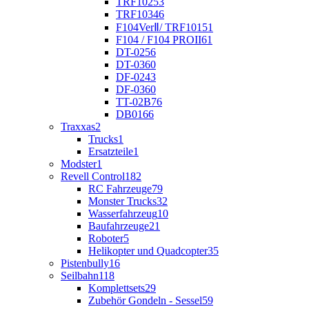
TRF102
53
TRF103
46
F104VerⅡ/ TRF101
51
F104 / F104 PROII
61
DT-02
56
DT-03
60
DF-02
43
DF-03
60
TT-02B
76
DB01
66
Traxxas
2
Trucks
1
Ersatzteile
1
Modster
1
Revell Control
182
RC Fahrzeuge
79
Monster Trucks
32
Wasserfahrzeug
10
Baufahrzeuge
21
Roboter
5
Helikopter und Quadcopter
35
Pistenbully
16
Seilbahn
118
Komplettsets
29
Zubehör Gondeln - Sessel
59