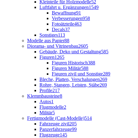
Kleinteile für Holzmodelle
52
Luftfahrt u. Ergänzungen
1549
Bewaffnung
91
Verbesserungen
958
Fotoätzteile
463
Decals
37
Sonstiges
113
Modelle aus Papier
88
Diorama- und Vitrinenbau
2605
Gebäude, Deko und Gestaltung
585
Figuren
1265
Figuren Historisch
388
Figuren Militär
588
Figuren zivil und Sonstige
289
Bleche, Platten, Verschalungen
269
Rohre, Stangen, Leisten, Stäbe
269
Profile
217
Klemmbausteine
8
Autos
1
Flugmodelle
2
Militär
5
Fertigmodelle (Cast-Modelle)
514
Fahrzeuge zivil
205
Panzerfahrzeuge
99
Flugzeuge
145