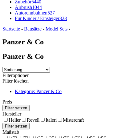
Zubehör
5440
Airbrush
1044
Autorennbahnen
527
Für Kinder / Einsteiger
328
Startseite
-
Bausätze
-
Model Sets
-
Panzer & Co
Panzer & Co
Filteroptionen
Filter löschen
Kategorie: Panzer & Co
Preis
Hersteller
Heller
Revell
Italeri
Mistercraft
Maßstab