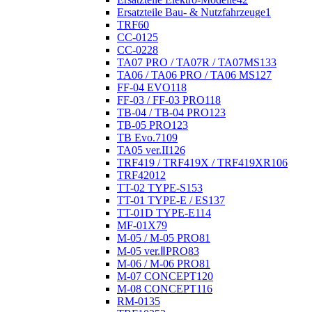
Ersatzteile Bau- & Nutzfahrzeuge
1
TRF
60
CC-01
25
CC-02
28
TA07 PRO / TA07R / TA07MS
133
TA06 / TA06 PRO / TA06 MS
127
FF-04 EVO
118
FF-03 / FF-03 PRO
118
TB-04 / TB-04 PRO
123
TB-05 PRO
123
TB Evo.7
109
TA05 ver.II
126
TRF419 / TRF419X / TRF419XR
106
TRF420
12
TT-02 TYPE-S
153
TT-01 TYPE-E / ES
137
TT-01D TYPE-E
114
MF-01X
79
M-05 / M-05 PRO
81
M-05 ver.ⅡPRO
83
M-06 / M-06 PRO
81
M-07 CONCEPT
120
M-08 CONCEPT
116
RM-01
35