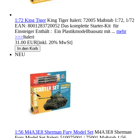
1:72 King Tiger
King Tiger Italeri: 72005 Maßstab 1:72, 1/72
EAN: 8001283720052 Das komplette Starter-Kit für
Einsteiger Enthält : Ein Plastikmodellbausatz mit ...
mehr
>>>
Italeri
31.00 EUR
[inkl. 20% MwSt]
NEU
1:56 M4A3E8 Sherman Fury Model Set
M4A3E8 Sherman
Fury Model Set Italeri: 510075001 / 75001 Maßstab 1:56,