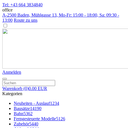
Tel: +43 664 3834840
office
A-2500 Baden, Mühlgasse 13
, Mo-Fr: 15:00 - 18:00, Sa: 09:30 -
13:00
Route zu uns
Anmelden
Warenkorb
(0)
0.00 EUR
Kategorien
Neuheiten - Auslauf
1234
Bausätze
14190
Bahn
5362
Ferngesteuerte Modelle
5126
Zubehör
5440