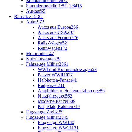
Rennbahnneuheiten
77
Sammlermodelle 1:87, 1:64
15
Auslauf
65
Bausätze
14182
Autos
973
Autos aus Europa
266
Autos aus USA
207
Autos aus Fernost
276
Rally-Wagen
52
Rennwagen
172
Motorräder
147
Nutzfahrzeuge
329
Fahrzeuge Militär
2861
WWI und Kommandowagen
58
Panzer WWII
1077
Halbketten-Panzer
41
Radpanzer
211
Amphibien u. Schienenfahrzeuge
86
Nutzfahrzeuge
562
Moderne Panzer
509
Pak, Flak, Raketen
317
Flugzeuge Zivil
225
Flugzeuge Militär
2345
Flugzeuge WW1
40
Flugzeuge WW2
1131