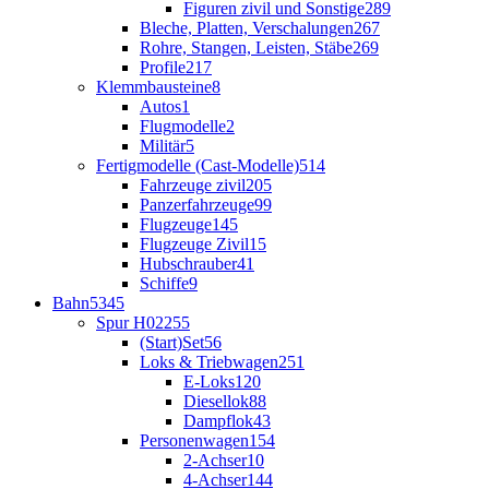
Figuren zivil und Sonstige
289
Bleche, Platten, Verschalungen
267
Rohre, Stangen, Leisten, Stäbe
269
Profile
217
Klemmbausteine
8
Autos
1
Flugmodelle
2
Militär
5
Fertigmodelle (Cast-Modelle)
514
Fahrzeuge zivil
205
Panzerfahrzeuge
99
Flugzeuge
145
Flugzeuge Zivil
15
Hubschrauber
41
Schiffe
9
Bahn
5345
Spur H0
2255
(Start)Set
56
Loks & Triebwagen
251
E-Loks
120
Diesellok
88
Dampflok
43
Personenwagen
154
2-Achser
10
4-Achser
144