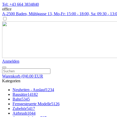
Tel: +43 664 3834840
office
A-2500 Baden, Mühlgasse 13
, Mo-Fr: 15:00 - 18:00, Sa: 09:30 - 13:
Anmelden
Warenkorb
(0)
0.00 EUR
Kategorien
Neuheiten - Auslauf
1234
Bausätze
14182
Bahn
5345
Ferngesteuerte Modelle
5126
Zubehör
5417
Airbrush
1044