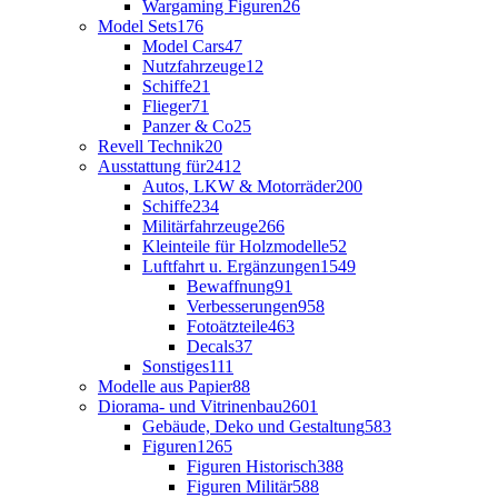
Wargaming Figuren
26
Model Sets
176
Model Cars
47
Nutzfahrzeuge
12
Schiffe
21
Flieger
71
Panzer & Co
25
Revell Technik
20
Ausstattung für
2412
Autos, LKW & Motorräder
200
Schiffe
234
Militärfahrzeuge
266
Kleinteile für Holzmodelle
52
Luftfahrt u. Ergänzungen
1549
Bewaffnung
91
Verbesserungen
958
Fotoätzteile
463
Decals
37
Sonstiges
111
Modelle aus Papier
88
Diorama- und Vitrinenbau
2601
Gebäude, Deko und Gestaltung
583
Figuren
1265
Figuren Historisch
388
Figuren Militär
588