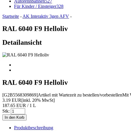
Autorennbahnen
527
Für Kinder / Einsteiger
328
Startseite
-
AK Interaktiv 3gen AFV
-
RAL 6040 F9 Helloliv
Detailansicht
RAL 6040 F9 Helloliv
[G2B5568309869]
Artikel mit Wartezeit zu bestellen/vorbestellen
Mit 
3.19 EUR
[inkl. 20% MwSt]
187.65 EUR / 1 L
Stk:
Produktbeschreibung