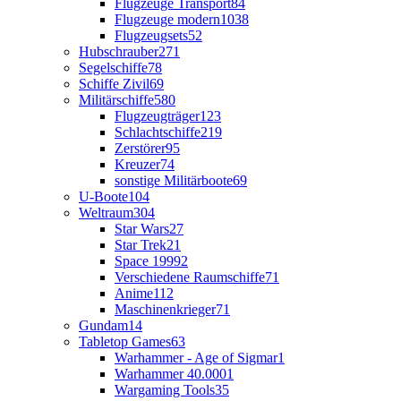
Flugzeuge Transport
84
Flugzeuge modern
1038
Flugzeugsets
52
Hubschrauber
271
Segelschiffe
78
Schiffe Zivil
69
Militärschiffe
580
Flugzeugträger
123
Schlachtschiffe
219
Zerstörer
95
Kreuzer
74
sonstige Militärboote
69
U-Boote
104
Weltraum
304
Star Wars
27
Star Trek
21
Space 1999
2
Verschiedene Raumschiffe
71
Anime
112
Maschinenkrieger
71
Gundam
14
Tabletop Games
63
Warhammer - Age of Sigmar
1
Warhammer 40.000
1
Wargaming Tools
35