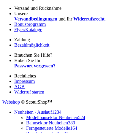
Versand und Rücknahme
Unsere
Versandbedingungen
und Ihr
Widerrufsrecht
.
Bonusprogramm
Flyer/Kataloge
Zahlung
Bezahlmöglichkeit
Brauchen Sie Hilfe?
Haben Sie Ihr
Passwort vergessen?
Rechtliches
Impressum
AGB
Widerruf starten
Webshop
© Scotti:Shop™
Neuheiten - Auslauf
1234
Modellbausektor Neuheiten
524
Bahnsektor Neuheiten
389
Ferngesteuerte Modelle
164