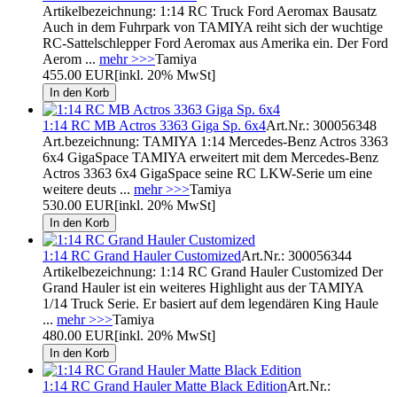
Artikelbezeichnung: 1:14 RC Truck Ford Aeromax Bausatz
Auch in dem Fuhrpark von TAMIYA reiht sich der wuchtige
RC-Sattelschlepper Ford Aeromax aus Amerika ein. Der Ford
Aerom ...
mehr >>>
Tamiya
455.00 EUR
[inkl. 20% MwSt]
1:14 RC MB Actros 3363 Giga Sp. 6x4
Art.Nr.: 300056348
Art.bezeichnung: TAMIYA 1:14 Mercedes-Benz Actros 3363
6x4 GigaSpace TAMIYA erweitert mit dem Mercedes-Benz
Actros 3363 6x4 GigaSpace seine RC LKW-Serie um eine
weitere deuts ...
mehr >>>
Tamiya
530.00 EUR
[inkl. 20% MwSt]
1:14 RC Grand Hauler Customized
Art.Nr.: 300056344
Artikelbezeichnung: 1:14 RC Grand Hauler Customized Der
Grand Hauler ist ein weiteres Highlight aus der TAMIYA
1/14 Truck Serie. Er basiert auf dem legendären King Haule
...
mehr >>>
Tamiya
480.00 EUR
[inkl. 20% MwSt]
1:14 RC Grand Hauler Matte Black Edition
Art.Nr.: