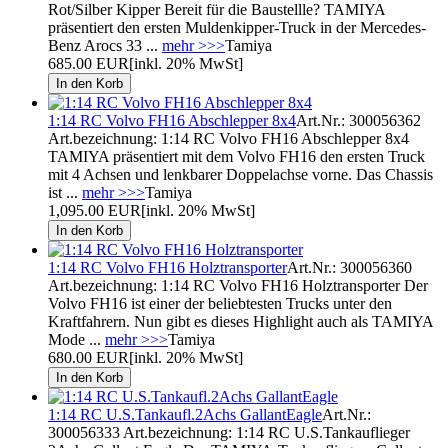
Rot/Silber Kipper Bereit für die Baustellle? TAMIYA
präsentiert den ersten Muldenkipper-Truck in der Mercedes-
Benz Arocs 33 ...
mehr >>>
Tamiya
685.00 EUR
[inkl. 20% MwSt]
1:14 RC Volvo FH16 Abschlepper 8x4
Art.Nr.: 300056362
Art.bezeichnung: 1:14 RC Volvo FH16 Abschlepper 8x4
TAMIYA präsentiert mit dem Volvo FH16 den ersten Truck
mit 4 Achsen und lenkbarer Doppelachse vorne. Das Chassis
ist ...
mehr >>>
Tamiya
1,095.00 EUR
[inkl. 20% MwSt]
1:14 RC Volvo FH16 Holztransporter
Art.Nr.: 300056360
Art.bezeichnung: 1:14 RC Volvo FH16 Holztransporter Der
Volvo FH16 ist einer der beliebtesten Trucks unter den
Kraftfahrern. Nun gibt es dieses Highlight auch als TAMIYA
Mode ...
mehr >>>
Tamiya
680.00 EUR
[inkl. 20% MwSt]
1:14 RC U.S.Tankaufl.2Achs GallantEagle
Art.Nr.:
300056333 Art.bezeichnung: 1:14 RC U.S.Tankauflieger