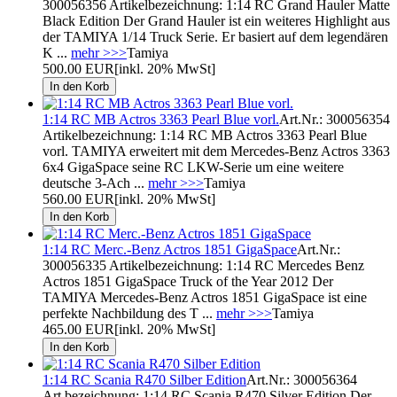
300056356 Artikelbezeichnung: 1:14 RC Grand Hauler Matte
Black Edition Der Grand Hauler ist ein weiteres Highlight aus
der TAMIYA 1/14 Truck Serie. Er basiert auf dem legendären
K ...
mehr >>>
Tamiya
500.00 EUR
[inkl. 20% MwSt]
1:14 RC MB Actros 3363 Pearl Blue vorl.
Art.Nr.: 300056354
Artikelbezeichnung: 1:14 RC MB Actros 3363 Pearl Blue
vorl. TAMIYA erweitert mit dem Mercedes-Benz Actros 3363
6x4 GigaSpace seine RC LKW-Serie um eine weitere
deutsche 3-Ach ...
mehr >>>
Tamiya
560.00 EUR
[inkl. 20% MwSt]
1:14 RC Merc.-Benz Actros 1851 GigaSpace
Art.Nr.:
300056335 Artikelbezeichnung: 1:14 RC Mercedes Benz
Actros 1851 GigaSpace Truck of the Year 2012 Der
TAMIYA Mercedes-Benz Actros 1851 GigaSpace ist eine
perfekte Nachbildung des T ...
mehr >>>
Tamiya
465.00 EUR
[inkl. 20% MwSt]
1:14 RC Scania R470 Silber Edition
Art.Nr.: 300056364
Art.bezeichnung: 1:14 RC Scania R470 Silver Edition Der