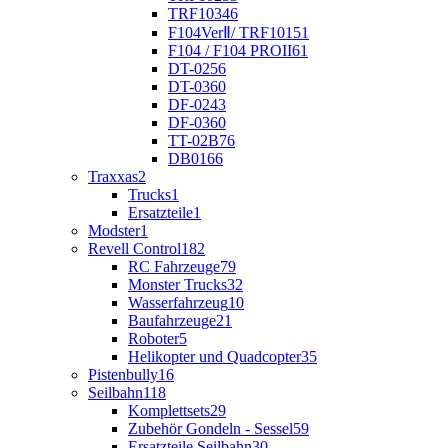
TRF103
46
F104VerⅡ/ TRF101
51
F104 / F104 PROII
61
DT-02
56
DT-03
60
DF-02
43
DF-03
60
TT-02B
76
DB01
66
Traxxas
2
Trucks
1
Ersatzteile
1
Modster
1
Revell Control
182
RC Fahrzeuge
79
Monster Trucks
32
Wasserfahrzeug
10
Baufahrzeuge
21
Roboter
5
Helikopter und Quadcopter
35
Pistenbully
16
Seilbahn
118
Komplettsets
29
Zubehör Gondeln - Sessel
59
Ersatzteile Seilbahn
30