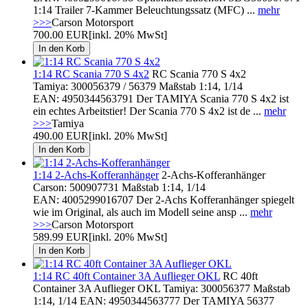
1:14 Trailer 7-Kammer Beleuchtungssatz (MFC) ...
mehr
>>>
Carson Motorsport
700.00 EUR
[inkl. 20% MwSt]
1:14 RC Scania 770 S 4x2
RC Scania 770 S 4x2
Tamiya: 300056379 / 56379 Maßstab 1:14, 1/14
EAN: 4950344563791 Der TAMIYA Scania 770 S 4x2 ist
ein echtes Arbeitstier! Der Scania 770 S 4x2 ist de ...
mehr
>>>
Tamiya
490.00 EUR
[inkl. 20% MwSt]
1:14 2-Achs-Kofferanhänger
2-Achs-Kofferanhänger
Carson: 500907731 Maßstab 1:14, 1/14
EAN: 4005299016707 Der 2-Achs Kofferanhänger spiegelt
wie im Original, als auch im Modell seine ansp ...
mehr
>>>
Carson Motorsport
589.99 EUR
[inkl. 20% MwSt]
1:14 RC 40ft Container 3A Auflieger OKL
RC 40ft
Container 3A Auflieger OKL Tamiya: 300056377 Maßstab
1:14, 1/14 EAN: 4950344563777 Der TAMIYA 56377