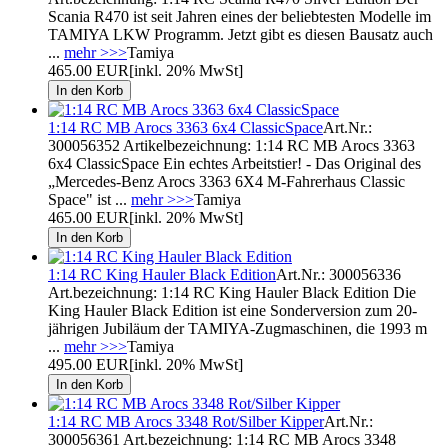
Scania R470 ist seit Jahren eines der beliebtesten Modelle im
TAMIYA LKW Programm. Jetzt gibt es diesen Bausatz auch
...
mehr >>>
Tamiya
465.00 EUR
[inkl. 20% MwSt]
1:14 RC MB Arocs 3363 6x4 ClassicSpace
Art.Nr.:
300056352 Artikelbezeichnung: 1:14 RC MB Arocs 3363
6x4 ClassicSpace Ein echtes Arbeitstier! - Das Original des
„Mercedes-Benz Arocs 3363 6X4 M-Fahrerhaus Classic
Space" ist ...
mehr >>>
Tamiya
465.00 EUR
[inkl. 20% MwSt]
1:14 RC King Hauler Black Edition
Art.Nr.: 300056336
Art.bezeichnung: 1:14 RC King Hauler Black Edition Die
King Hauler Black Edition ist eine Sonderversion zum 20-
jährigen Jubiläum der TAMIYA-Zugmaschinen, die 1993 m
...
mehr >>>
Tamiya
495.00 EUR
[inkl. 20% MwSt]
1:14 RC MB Arocs 3348 Rot/Silber Kipper
Art.Nr.:
300056361 Art.bezeichnung: 1:14 RC MB Arocs 3348