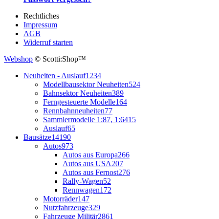
Rechtliches
Impressum
AGB
Widerruf starten
Webshop
© Scotti:Shop™
Neuheiten - Auslauf
1234
Modellbausektor Neuheiten
524
Bahnsektor Neuheiten
389
Ferngesteuerte Modelle
164
Rennbahnneuheiten
77
Sammlermodelle 1:87, 1:64
15
Auslauf
65
Bausätze
14190
Autos
973
Autos aus Europa
266
Autos aus USA
207
Autos aus Fernost
276
Rally-Wagen
52
Rennwagen
172
Motorräder
147
Nutzfahrzeuge
329
Fahrzeuge Militär
2861