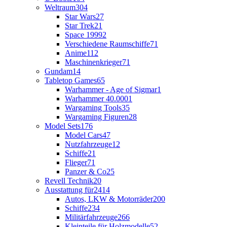
Weltraum
304
Star Wars
27
Star Trek
21
Space 1999
2
Verschiedene Raumschiffe
71
Anime
112
Maschinenkrieger
71
Gundam
14
Tabletop Games
65
Warhammer - Age of Sigmar
1
Warhammer 40.000
1
Wargaming Tools
35
Wargaming Figuren
28
Model Sets
176
Model Cars
47
Nutzfahrzeuge
12
Schiffe
21
Flieger
71
Panzer & Co
25
Revell Technik
20
Ausstattung für
2414
Autos, LKW & Motorräder
200
Schiffe
234
Militärfahrzeuge
266
Kleinteile für Holzmodelle
52