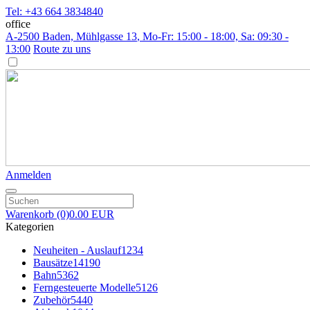
Tel: +43 664 3834840
office
A-2500 Baden, Mühlgasse 13
, Mo-Fr: 15:00 - 18:00, Sa: 09:30 -
13:00
Route zu uns
Anmelden
Warenkorb
(0)
0.00 EUR
Kategorien
Neuheiten - Auslauf
1234
Bausätze
14190
Bahn
5362
Ferngesteuerte Modelle
5126
Zubehör
5440