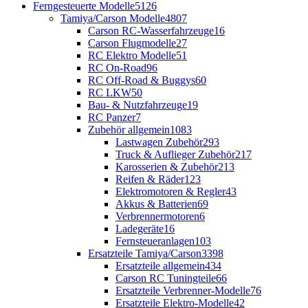
Ferngesteuerte Modelle
5126
Tamiya/Carson Modelle
4807
Carson RC-Wasserfahrzeuge
16
Carson Flugmodelle
27
RC Elektro Modelle
51
RC On-Road
96
RC Off-Road & Buggys
60
RC LKW
50
Bau- & Nutzfahrzeuge
19
RC Panzer
7
Zubehör allgemein
1083
Lastwagen Zubehör
293
Truck & Auflieger Zubehör
217
Karosserien & Zubehör
213
Reifen & Räder
123
Elektromotoren & Regler
43
Akkus & Batterien
69
Verbrennermotoren
6
Ladegeräte
16
Fernsteueranlagen
103
Ersatzteile Tamiya/Carson
3398
Ersatzteile allgemein
434
Carson RC Tuningteile
66
Ersatzteile Verbrenner-Modelle
76
Ersatzteile Elektro-Modelle
42