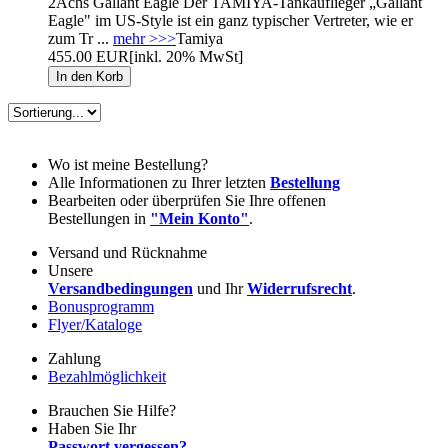
2Achs Gallant Eagle Der TAMIYA-Tankauflieger „Gallant
Eagle" im US-Style ist ein ganz typischer Vertreter, wie er
zum Tr ...
mehr >>>
Tamiya
455.00 EUR
[inkl. 20% MwSt]
Wo ist meine Bestellung?
Alle Informationen zu Ihrer letzten
Bestellung
Bearbeiten oder überprüfen Sie Ihre offenen
Bestellungen in
"Mein Konto"
.
Versand und Rücknahme
Unsere
Versandbedingungen
und Ihr
Widerrufsrecht
.
Bonusprogramm
Flyer/Kataloge
Zahlung
Bezahlmöglichkeit
Brauchen Sie Hilfe?
Haben Sie Ihr
Passwort vergessen?