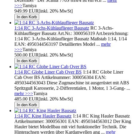
Dezember* Der Scania 770S 8x4/4 ist ein ech ...
mehr
>>>
Tamiya
949.99 EUR
[inkl. 20% MwSt]
1:14 RC 3-Achs-Kühlauflieger Bausatz
RC 3-Achs-
Kühlauflieger Bausatz Art.Nr.: 300056319 Art.bezeichnung:
1:14 RC 3-Achs-Kühlauflieger Bausatz Maßstab 1:14, 1/14
EAN: 4950344563197 Detailliertes Model ...
mehr
>>>
Tamiya
500.00 EUR
[inkl. 20% MwSt]
1:14 RC Globe Liner Cab Over BS
1:14 RC Globe Liner
Cab Over BS Artikelnummer: 300056304 EAN:
4950344563043 Diese Zugmaschine ist ausgerüstet mit ABS
Spritzguß Karosserie, 2-Differentialen, 1 Motor, 1 3-Gang- ...
mehr >>>
Tamiya
485.00 EUR
[inkl. 20% MwSt]
1:14 RC King Hauler Bausatz
1:14 RC King Hauler Bausatz
Artikelnummer: 300056301 EAN: 4950344563012 Der King
Hauler bietet Modellbau mit viel funktioneller Technik. Die
Hinterachsen werden über Kardanwellen ang ...
mehr