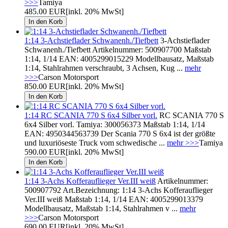
>>>
Tamiya
485.00 EUR
[inkl. 20% MwSt]
1:14 3-Achstieflader Schwanenh./Tiefbett
3-Achstieflader
Schwanenh./Tiefbett Artikelnummer: 500907700 Maßstab
1:14, 1/14 EAN: 4005299015229 Modellbausatz, Maßstab
1:14, Stahlrahmen verschraubt, 3 Achsen, Kug ...
mehr
>>>
Carson Motorsport
850.00 EUR
[inkl. 20% MwSt]
1:14 RC SCANIA 770 S 6x4 Silber vorl.
RC SCANIA 770 S
6x4 Silber vorl. Tamiya: 300056373 Maßstab 1:14, 1/14
EAN: 4950344563739 Der Scania 770 S 6x4 ist der größte
und luxuriöseste Truck vom schwedische ...
mehr >>>
Tamiya
590.00 EUR
[inkl. 20% MwSt]
1:14 3-Achs Kofferauflieger Ver.III weiß
Artikelnummer:
500907792 Art.Bezeichnung: 1:14 3-Achs Kofferauflieger
Ver.III weiß Maßstab 1:14, 1/14 EAN: 4005299013379
Modellbausatz, Maßstab 1:14, Stahlrahmen v ...
mehr
>>>
Carson Motorsport
690.00 EUR
[inkl. 20% MwSt]