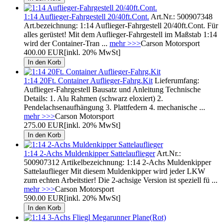
1:14 Auflieger-Fahrgestell 20/40ft.Cont.
Art.Nr.: 500907348
Art.bezeichnung: 1:14 Auflieger-Fahrgestell 20/40ft.Cont. Für
alles gerüstet! Mit dem Auflieger-Fahrgestell im Maßstab 1:14
wird der Container-Tran ...
mehr >>>
Carson Motorsport
400.00 EUR
[inkl. 20% MwSt]
1:14 20Ft. Container Auflieger-Fahrg.Kit
Lieferumfang:
Auflieger-Fahrgestell Bausatz und Anleitung Technische
Details: 1. Alu Rahmen (schwarz eloxiert) 2.
Pendelachsenaufhängung 3. Plattfedern 4. mechanische ...
mehr >>>
Carson Motorsport
275.00 EUR
[inkl. 20% MwSt]
1:14 2-Achs Muldenkipper Sattelauflieger
Art.Nr.:
500907312 Artikelbezeichnung: 1:14 2-Achs Muldenkipper
Sattelauflieger Mit diesem Muldenkipper wird jeder LKW
zum echten Arbeitstier! Die 2-achsige Version ist speziell fü ...
mehr >>>
Carson Motorsport
590.00 EUR
[inkl. 20% MwSt]