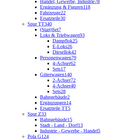
Handel, Gewerbe, Industrie
78
Ergänzung & Figuren
118
Fahrzeuge
22
Ersatzteile
30
Spur TT
340
(Start)Set
7
Loks & Triebwagen
93
Dampflok
25
E-Loks
26
Diesellok
42
Personenwagen
79
4-Achser
62
Sets
17
Güterwagen
140
2-Achser
72
4-Achser
40
Sets
28
Bahngebäude
2
Ergänzungen
14
Ersatzteile TT
5
Spur Z
33
Bahngebäude
15
Stadt - Land - Dorf
13
Industrie - Gewerbe - Handel
5
Pola G
124