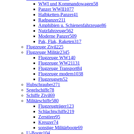
WWI und Kommandowagen
58
Panzer WWII
1077
Halbketten-Panzer
41
Radpanzer
211
Amphibien u. Schienenfahrzeuge
86
Nutzfahrzeuge
562
Moderne Panzer
509
Pak, Flak, Raketen
317
Flugzeuge Zivil
225
Flugzeuge Militär
2345
Flugzeuge WW1
40
Flugzeuge WW2
1131
Flugzeuge Transport
84
Flugzeuge modern
1038
Flugzeugsets
52
Hubschrauber
271
Segelschiffe
78
Schiffe Zivil
69
Militärschiffe
580
Flugzeugträger
123
Schlachtschiffe
219
Zerstörer
95
Kreuzer
74
sonstige Militärboote
69
U-Boote
104