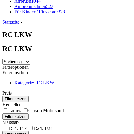
Airbrush
1044
Autorennbahnen
527
Für Kinder / Einsteiger
328
Startseite
-
RC LKW
RC LKW
Filteroptionen
Filter löschen
Kategorie: RC LKW
Preis
Hersteller
Tamiya
Carson Motorsport
Maßstab
1:14, 1/14
1:24, 1/24