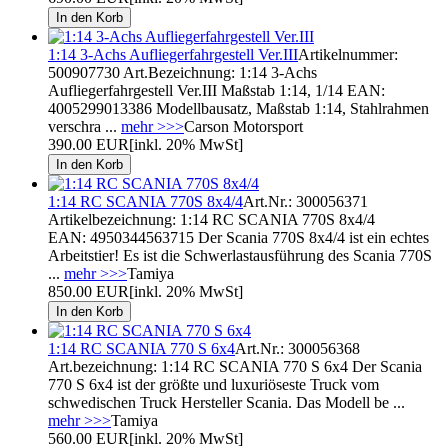
1:14 3-Achs Aufliegerfahrgestell Ver.III
Artikelnummer:
500907730 Art.Bezeichnung: 1:14 3-Achs
Aufliegerfahrgestell Ver.III Maßstab 1:14, 1/14 EAN:
4005299013386 Modellbausatz, Maßstab 1:14, Stahlrahmen
verschra ...
mehr >>>
Carson Motorsport
390.00 EUR
[inkl. 20% MwSt]
1:14 RC SCANIA 770S 8x4/4
Art.Nr.: 300056371
Artikelbezeichnung: 1:14 RC SCANIA 770S 8x4/4
EAN: 4950344563715 Der Scania 770S 8x4/4 ist ein echtes
Arbeitstier! Es ist die Schwerlastausführung des Scania 770S
...
mehr >>>
Tamiya
850.00 EUR
[inkl. 20% MwSt]
1:14 RC SCANIA 770 S 6x4
Art.Nr.: 300056368
Art.bezeichnung: 1:14 RC SCANIA 770 S 6x4 Der Scania
770 S 6x4 ist der größte und luxuriöseste Truck vom
schwedischen Truck Hersteller Scania. Das Modell be ...
mehr >>>
Tamiya
560.00 EUR
[inkl. 20% MwSt]