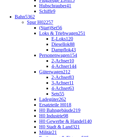
Flugzeuge Zivil
15
Hubschrauber
41
Schiffe
9
Bahn
5362
Spur H0
2257
(Start)Set
56
Loks & Triebwagen
251
E-Loks
120
Diesellok
88
Dampflok
43
Personenwagen
154
2-Achser
10
4-Achser
144
Güterwagen
212
2-Achser
83
3-Achser
11
4-Achser
63
Sets
55
Ladegüter
262
Ersatzteile H0
18
H0 Bahngebäude
219
H0 Industrie
98
H0 Gewerbe & Handel
140
H0 Stadt & Land
321
Militär
21