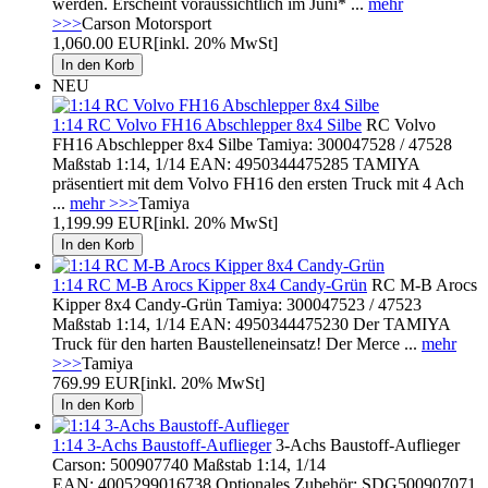
werden. Erscheint voraussichtlich im Juni* ...
mehr
>>>
Carson Motorsport
1,060.00 EUR
[inkl. 20% MwSt]
NEU
1:14 RC Volvo FH16 Abschlepper 8x4 Silbe
RC Volvo
FH16 Abschlepper 8x4 Silbe Tamiya: 300047528 / 47528
Maßstab 1:14, 1/14 EAN: 4950344475285 TAMIYA
präsentiert mit dem Volvo FH16 den ersten Truck mit 4 Ach
...
mehr >>>
Tamiya
1,199.99 EUR
[inkl. 20% MwSt]
1:14 RC M-B Arocs Kipper 8x4 Candy-Grün
RC M-B Arocs
Kipper 8x4 Candy-Grün Tamiya: 300047523 / 47523
Maßstab 1:14, 1/14 EAN: 4950344475230 Der TAMIYA
Truck für den harten Baustelleneinsatz! Der Merce ...
mehr
>>>
Tamiya
769.99 EUR
[inkl. 20% MwSt]
1:14 3-Achs Baustoff-Auflieger
3-Achs Baustoff-Auflieger
Carson: 500907740 Maßstab 1:14, 1/14
EAN: 4005299016738 Optionales Zubehör: SDG500907071