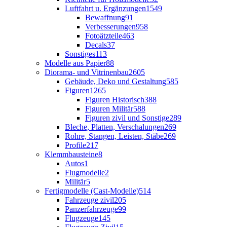
Luftfahrt u. Ergänzungen
1549
Bewaffnung
91
Verbesserungen
958
Fotoätzteile
463
Decals
37
Sonstiges
113
Modelle aus Papier
88
Diorama- und Vitrinenbau
2605
Gebäude, Deko und Gestaltung
585
Figuren
1265
Figuren Historisch
388
Figuren Militär
588
Figuren zivil und Sonstige
289
Bleche, Platten, Verschalungen
269
Rohre, Stangen, Leisten, Stäbe
269
Profile
217
Klemmbausteine
8
Autos
1
Flugmodelle
2
Militär
5
Fertigmodelle (Cast-Modelle)
514
Fahrzeuge zivil
205
Panzerfahrzeuge
99
Flugzeuge
145