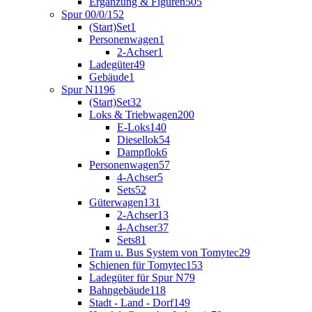
Ergänzung & Figuren
505
Spur 00/0/1
52
(Start)Set
1
Personenwagen
1
2-Achser
1
Ladegüter
49
Gebäude
1
Spur N
1196
(Start)Set
32
Loks & Triebwagen
200
E-Loks
140
Diesellok
54
Dampflok
6
Personenwagen
57
4-Achser
5
Sets
52
Güterwagen
131
2-Achser
13
4-Achser
37
Sets
81
Tram u. Bus System von Tomytec
29
Schienen für Tomytec
153
Ladegüter für Spur N
79
Bahngebäude
118
Stadt - Land - Dorf
149