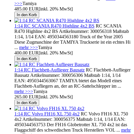
>>>
Tamiya
485.00 EUR
[inkl. 20% MwSt]
1:14 RC SCANIA R470 Highline 4x2 BS
RC SCANIA
R470 Highline 4x2 BS Artikelnummer: 300056318 Maßstab
1:14, 1/14 EAN: 4950344563180 Truck of the Year 2005
Diese Zugmaschine der TAMIYA Truckserie ist ein echtes Hi
...
mehr >>>
Tamiya
400.00 EUR
[inkl. 20% MwSt]
1:14 RC Flachbett-Auflieger Bausatz
RC Flachbett-Auflieger
Bausatz Artikelnummer: 300056306 Maßstab 1:14, 1/14
EAN: 4950344563067 TAMIYA bietet das Modell eines
Flachbett-Aufliegers an, der an RC-Sattelschlepper im ...
mehr >>>
Tamiya
265.00 EUR
[inkl. 20% MwSt]
1:14 RC Volvo FH16 XL 750 4x2
RC Volvo FH16 XL 750
4x2 Artikelnummer: 300056375 Maßstab 1:14, 1/14 EAN:
4950344563753 Der FH16 Globetrotter XL 750 4x2 ist das
Flaggschiff des schwedischen Truck Herstellers VOL ...
mehr