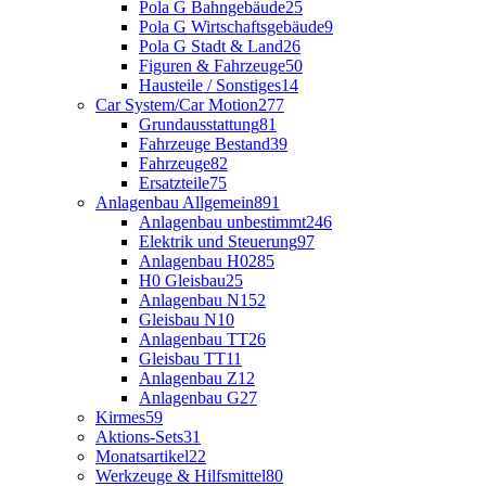
Pola G Bahngebäude
25
Pola G Wirtschaftsgebäude
9
Pola G Stadt & Land
26
Figuren & Fahrzeuge
50
Hausteile / Sonstiges
14
Car System/Car Motion
277
Grundausstattung
81
Fahrzeuge Bestand
39
Fahrzeuge
82
Ersatzteile
75
Anlagenbau Allgemein
891
Anlagenbau unbestimmt
246
Elektrik und Steuerung
97
Anlagenbau H0
285
H0 Gleisbau
25
Anlagenbau N
152
Gleisbau N
10
Anlagenbau TT
26
Gleisbau TT
11
Anlagenbau Z
12
Anlagenbau G
27
Kirmes
59
Aktions-Sets
31
Monatsartikel
22
Werkzeuge & Hilfsmittel
80