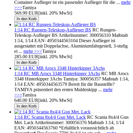
Container Auflieger ist ein passender Auflieger für die ...
mehr
>>>
Tamiya
569.99 EUR
[inkl. 20% MwSt]
1:14 RC Rungen-Teleskop-Auflieger BS
RC Rungen-
Teleskop-Auflieger BS Artikelnummer: 300056310 Maßstab
1:14, 1/14 EAN: 4950344563104 Dieser Auflieger ist
ausgestattet mit Doppelachse, Aluminiumfahrgestell, 3-stufig
ei ...
mehr >>>
Tamiya
285.00 EUR
[inkl. 20% MwSt]
1:14 RC MB Arocs 3348 Hinterkipper 3Achs
RC MB Arocs
3348 Hinterkipper 3Achs Tamiya: 300056357 Maßstab 1:14,
1/14 EAN: 4950344563579 Bereit für die Baustellle?
TAMIYA präsentiert den ersten Muldenkipp ...
mehr
>>>
Tamiya
640.00 EUR
[inkl. 20% MwSt]
1:14 RC Scania 8x4/4 Gun Met. Lack
RC Scania 8x4/4 Gun
Met. Lack Artikelnummer: 300056376 Maßstab 1:14, 1/14
EAN: 4950344563760 *Erhältlich voraussichtlich ab