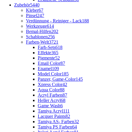
Zubehör
5440
Kleber
67
Pinsel
247
Verdünnung - Reiniger - Lack
188
Werkzeuge
614
Bemal-Hilfen
202
Schablonen
256
Farben-Welt
3721
Farb-Sets
618
Effekte
365
Pigmente
52
Email Color
87
Enamel
109
Model Color
185
Panzer, Game-Color
145
Xpress Color
42
Aqua Color
88
Acryl Farben
87
Heller Acryl
68
Game Wash
6
Tamiya Acryl
111
Lacquer Paints
82
Tamiya AS- Farben
32
Tamiya PS Farben
64