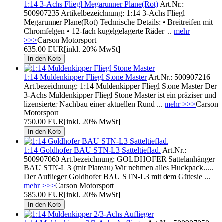
1:14 3-Achs Fliegl Megarunner Plane(Rot)
Art.Nr.:
500907235 Artikelbezeichnung: 1:14 3-Achs Fliegl
Megarunner Plane(Rot) Technische Details: • Breitreifen mit
Chromfelgen • 12-fach kugelgelagerte Räder ...
mehr
>>>
Carson Motorsport
635.00 EUR
[inkl. 20% MwSt]
1:14 Muldenkipper Fliegl Stone Master
Art.Nr.: 500907216
Art.bezeichnung: 1:14 Muldenkipper Fliegl Stone Master Der
3-Achs Muldenkipper Fliegl Stone Master ist ein präziser und
lizensierter Nachbau einer aktuellen Rund ...
mehr >>>
Carson
Motorsport
750.00 EUR
[inkl. 20% MwSt]
1:14 Goldhofer BAU STN-L3 Satteltieflad.
Art.Nr.:
500907060 Art.bezeichnung: GOLDHOFER Sattelanhänger
BAU STN-L 3 (mit Plateau) Wir nehmen alles Huckpack.....
Der Auflieger Goldhofer BAU STN-L3 mit dem Gütesie ...
mehr >>>
Carson Motorsport
585.00 EUR
[inkl. 20% MwSt]