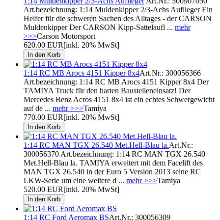
1:14 Muldenkipper 2/3-Achs Auflieger
Art.Nr.: 500907050
Art.bezeichnung: 1:14 Muldenkipper 2/3-Achs Auflieger Ein
Helfer für die schweren Sachen des Alltages - der CARSON
Muldenkipper Der CARSON Kipp-Sattelaufl ...
mehr
>>>
Carson Motorsport
620.00 EUR
[inkl. 20% MwSt]
1:14 RC MB Arocs 4151 Kipper 8x4
Art.Nr.: 300056366
Art.bezeichnung: 1:14 RC MB Arocs 4151 Kipper 8x4 Der
TAMIYA Truck für den harten Baustelleneinsatz! Der
Mercedes Benz Acros 4151 8x4 ist ein echtes Schwergewicht
auf de ...
mehr >>>
Tamiya
770.00 EUR
[inkl. 20% MwSt]
1:14 RC MAN TGX 26.540 Met.Hell-Blau la.
Art.Nr.:
300056370 Art.bezeichnung: 1:14 RC MAN TGX 26.540
Met.Hell-Blau la. TAMIYA erweitert mit dem Facelift des
MAN TGX 26.540 in der Euro 5 Version 2013 seine RC
LKW-Serie um eine weitere d ...
mehr >>>
Tamiya
520.00 EUR
[inkl. 20% MwSt]
1:14 RC Ford Aeromax BS
Art.Nr.: 300056309