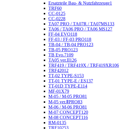
Ersatzteile Bau- & Nutzfahrzeuge
1
TRF
60
CC-01
25
CC-02
28
TA07 PRO / TA07R / TA07MS
133
TA06 / TA06 PRO / TA06 MS
127
FF-04 EVO
118
FF-03 / FF-03 PRO
118
TB-04 / TB-04 PRO
123
TB-05 PRO
123
TB Evo.7
109
TA05 ver.II
126
TRF419 / TRF419X / TRF419XR
106
TRF420
12
TT-02 TYPE-S
153
TT-01 TYPE-E / ES
137
TT-01D TYPE-E
114
MF-01X
79
M-05 / M-05 PRO
81
M-05 ver.ⅡPRO
83
M-06 / M-06 PRO
81
M-07 CONCEPT
120
M-08 CONCEPT
116
RM-01
35
TRF102
53