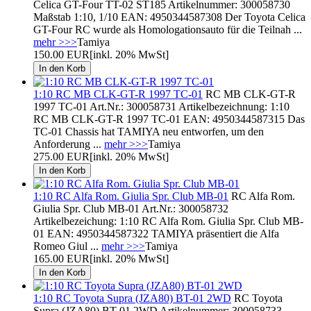
Celica GT-Four TT-02 ST185 Artikelnummer: 300058730
Maßstab 1:10, 1/10 EAN: 4950344587308 Der Toyota Celica
GT-Four RC wurde als Homologationsauto für die Teilnah ...
mehr >>>
Tamiya
150.00 EUR
[inkl. 20% MwSt]
1:10 RC MB CLK-GT-R 1997 TC-01
RC MB CLK-GT-R
1997 TC-01 Art.Nr.: 300058731 Artikelbezeichnung: 1:10
RC MB CLK-GT-R 1997 TC-01 EAN: 4950344587315 Das
TC-01 Chassis hat TAMIYA neu entworfen, um den
Anforderung ...
mehr >>>
Tamiya
275.00 EUR
[inkl. 20% MwSt]
1:10 RC Alfa Rom. Giulia Spr. Club MB-01
RC Alfa Rom.
Giulia Spr. Club MB-01 Art.Nr.: 300058732
Artikelbezeichung: 1:10 RC Alfa Rom. Giulia Spr. Club MB-
01 EAN: 4950344587322 TAMIYA präsentiert die Alfa
Romeo Giul ...
mehr >>>
Tamiya
165.00 EUR
[inkl. 20% MwSt]
1:10 RC Toyota Supra (JZA80) BT-01 2WD
RC Toyota
Supra (JZA80) BT-01 2WD Artikelnummer: 300058733