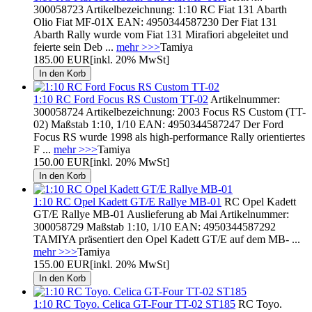
300058723 Artikelbezeichnung: 1:10 RC Fiat 131 Abarth
Olio Fiat MF-01X EAN: 4950344587230 Der Fiat 131
Abarth Rally wurde vom Fiat 131 Mirafiori abgeleitet und
feierte sein Deb ...
mehr >>>
Tamiya
185.00 EUR
[inkl. 20% MwSt]
1:10 RC Ford Focus RS Custom TT-02
Artikelnummer:
300058724 Artikelbezeichnung: 2003 Focus RS Custom (TT-
02) Maßstab 1:10, 1/10 EAN: 4950344587247 Der Ford
Focus RS wurde 1998 als high-performance Rally orientiertes
F ...
mehr >>>
Tamiya
150.00 EUR
[inkl. 20% MwSt]
1:10 RC Opel Kadett GT/E Rallye MB-01
RC Opel Kadett
GT/E Rallye MB-01 Auslieferung ab Mai Artikelnummer:
300058729 Maßstab 1:10, 1/10 EAN: 4950344587292
TAMIYA präsentiert den Opel Kadett GT/E auf dem MB- ...
mehr >>>
Tamiya
155.00 EUR
[inkl. 20% MwSt]
1:10 RC Toyo. Celica GT-Four TT-02 ST185
RC Toyo.