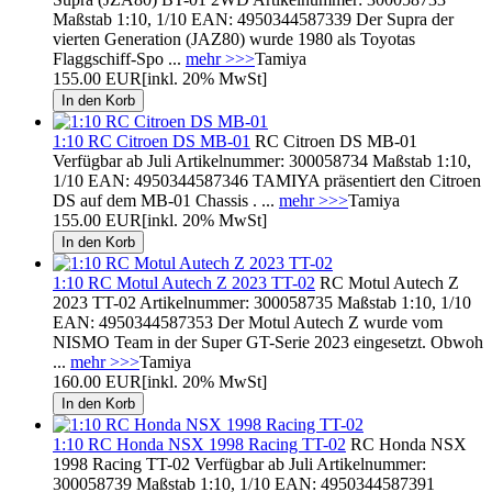
Maßstab 1:10, 1/10 EAN: 4950344587339 Der Supra der
vierten Generation (JAZ80) wurde 1980 als Toyotas
Flaggschiff-Spo ...
mehr >>>
Tamiya
155.00 EUR
[inkl. 20% MwSt]
1:10 RC Citroen DS MB-01
RC Citroen DS MB-01
Verfügbar ab Juli Artikelnummer: 300058734 Maßstab 1:10,
1/10 EAN: 4950344587346 TAMIYA präsentiert den Citroen
DS auf dem MB-01 Chassis . ...
mehr >>>
Tamiya
155.00 EUR
[inkl. 20% MwSt]
1:10 RC Motul Autech Z 2023 TT-02
RC Motul Autech Z
2023 TT-02 Artikelnummer: 300058735 Maßstab 1:10, 1/10
EAN: 4950344587353 Der Motul Autech Z wurde vom
NISMO Team in der Super GT-Serie 2023 eingesetzt. Obwoh
...
mehr >>>
Tamiya
160.00 EUR
[inkl. 20% MwSt]
1:10 RC Honda NSX 1998 Racing TT-02
RC Honda NSX
1998 Racing TT-02 Verfügbar ab Juli Artikelnummer:
300058739 Maßstab 1:10, 1/10 EAN: 4950344587391