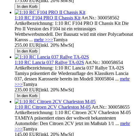
175.00 EUR
[inkl. 20% MwSt]
1:10 RC F104 PRO II Chassis Kit
Art.Nr.: 300058562
Artikelbezeichnung: 1:10 RC F104 PRO II Chassis Kit Die
Pro II Version des F104 ist ein reinrassiges
Wettbewerbsmodell. Der Bausatz wird mit einer Polycarbonat
Kaross ...
mehr >>>
Tamiya
255.00 EUR
[inkl. 20% MwSt]
1:10 RC Lancia 037 Rallye TA-02S
Art.Nr.: 300058654
Artikelbezeichnung: 1:10 RC Lancia 037 Rallye TA-02S
Tamiya präsentiert die Wiederauflage des Klassikers Lancia
037, dessen Karosserie bereits im Modell 30005804 ...
mehr
>>>
Tamiya
235.00 EUR
[inkl. 20% MwSt]
1:10 RC Citroen 2CV Charleston M-05
Art.Nr.: 300058655
Artikelbezeichnung: 1:10 RC Citroen 2CV Charleston M-05
TAMIYA präsentiert eines der weltweit bekanntesten
Automobile: Den Citroen 2CV jetzt im Maßstab 1/1 ...
mehr
>>>
Tamiya
145.00 EUR
[inkl. 20% MwSt]