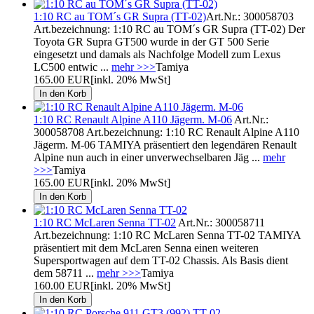
1:10 RC au TOM´s GR Supra (TT-02)
Art.Nr.: 300058703
Art.bezeichnung: 1:10 RC au TOM´s GR Supra (TT-02) Der
Toyota GR Supra GT500 wurde in der GT 500 Serie
eingesetzt und damals als Nachfolge Modell zum Lexus
LC500 entwic ...
mehr >>>
Tamiya
165.00 EUR
[inkl. 20% MwSt]
1:10 RC Renault Alpine A110 Jägerm. M-06
Art.Nr.:
300058708 Art.bezeichnung: 1:10 RC Renault Alpine A110
Jägerm. M-06 TAMIYA präsentiert den legendären Renault
Alpine nun auch in einer unverwechselbaren Jäg ...
mehr
>>>
Tamiya
165.00 EUR
[inkl. 20% MwSt]
1:10 RC McLaren Senna TT-02
Art.Nr.: 300058711
Art.bezeichnung: 1:10 RC McLaren Senna TT-02 TAMIYA
präsentiert mit dem McLaren Senna einen weiteren
Supersportwagen auf dem TT-02 Chassis. Als Basis dient
dem 58711 ...
mehr >>>
Tamiya
160.00 EUR
[inkl. 20% MwSt]