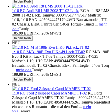
1:10 RC Audi R8 LMS 2008 TT-02 Lack.
RC Audi R8 LMS
2008 TT-02 Lack. Tamiya: 300047517 / 47517 Maßstab
1:10, 1/10 EAN: 4950344475179 4WD Bausatzmodell, TT-
02 Chassis, Elekt. Fahrtregler, 540er Torque- Tuned ...
mehr
>>>
Tamiya
185.99 EUR
[inkl. 20% MwSt]
NEU
1:10 RC M-B 190E Evo II Kö-Pi.Lack.TT-02
RC M-B 190E
Evo II Kö-Pi.Lack.TT-02 Tamiya: 300047525 / 47525
Maßstab 1:10, 1/10 EAN: 4950344475254 4WD
Bausatzmodell, TT-02 Chassis, Elekt. Fahrtregler, 540er Torq
...
mehr >>>
Tamiya
199.99 EUR
[inkl. 20% MwSt]
NEU
1:10 RC Ford Zakspeed Capri MAMPE TT-02
RC Ford
Zakspeed Capri MAMPE TT-02 Tamiya: 300047526 / 47526
Maßstab 1:10, 1/10 EAN: 4950344475261 Tamiya präsentiert
ein weiteres Rennauto – diesmal den Ford ...
mehr
>>>
Tamiya