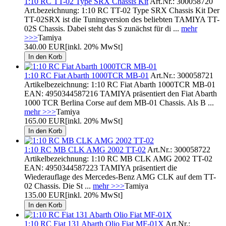
1:10 RC TT-02 Type SRX Chassis Kit
Art.Nr.: 300058720
Art.bezeichnung: 1:10 RC TT-02 Type SRX Chassis Kit Der
TT-02SRX ist die Tuningversion des beliebten TAMIYA TT-
02S Chassis. Dabei steht das S zunächst für di ...
mehr
>>>
Tamiya
340.00 EUR
[inkl. 20% MwSt]
1:10 RC Fiat Abarth 1000TCR MB-01
Art.Nr.: 300058721
Artikelbezeichnung: 1:10 RC Fiat Abarth 1000TCR MB-01
EAN: 4950344587216 TAMIYA präsentiert den Fiat Abarth
1000 TCR Berlina Corse auf dem MB-01 Chassis. Als B ...
mehr >>>
Tamiya
165.00 EUR
[inkl. 20% MwSt]
1:10 RC MB CLK AMG 2002 TT-02
Art.Nr.: 300058722
Artikelbezeichnung: 1:10 RC MB CLK AMG 2002 TT-02
EAN: 4950344587223 TAMIYA präsentiert die
Wiederauflage des Mercedes-Benz AMG CLK auf dem TT-
02 Chassis. Die St ...
mehr >>>
Tamiya
135.00 EUR
[inkl. 20% MwSt]
1:10 RC Fiat 131 Abarth Olio Fiat MF-01X
Art.Nr.: