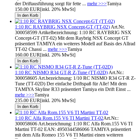
der Driftausführung sorgt für fette ...
mehr >>>
Tamiya
150.00 EUR
[inkl. 20% MwSt]
1:10 RC RAYBRIG NSX Concept-GT (TT-02)
Art.Nr.
300058599 Artikelbezeichnung: 1:10 RC RAYBRIG NSX
Concept-GT (TT-02) Mit dem Raybrig NSX Concept GT
präsentiert TAMIYA ein weiteres Modell auf Basis des Allrad
TT-02 Chassi ...
mehr >>>
Tamiya
160.00 EUR
[inkl. 20% MwSt]
1:10 RC NISMO R34 GT-R Z-Tune (TT-02D)
Art.Nr.:
300058605 Art.bezeichnung: 1/10 RC NISMO R34 GT-R Z-
Tune (TT-02D) Der einfache Driftspaß für Alle! Mit dem
TAMIYA Skyline R33 präsentiert Tamiya ein Drift Einst ...
mehr >>>
Tamiya
235.00 EUR
[inkl. 20% MwSt]
1:10 RC Alfa Rom.155 V6 TI Martini TT-02
Art.Nr.:
300058606 Art.bezeichnung: 1:10 RC Alfa Rom.155 V6 TI
Martini TT-02 EAN: 4950344586066 TAMIYA präsentiert
mit dem Alfa Romeo 155 V6 TI Martini einen weiteren