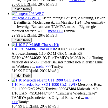
25.00 EUR
[inkl. 20% MwSt]
Peugeot 206 WRC
Lieferumfang: Bausatz, Anleitung, Dekor
- Detaillierter Modellbausatz im Maßstab 1:24 - Der qualitativ
hochwertige Bausatz von TAMIYA muss in Eigenregie
montiert werden. - D ...
mehr >>>
Tamiya
29.99 EUR
[inkl. 20% MwSt]
1:10 RC M-08R Chassis Kit
Art.Nr.: 300047480
Art.bezeichnung: 1:10 RC M-08R Chassis Kit
EAN: 4950344082193 Der TAMIYA M-08R ist die Tuning
Version des M-08. Dieser Bausatz richtet sich in erster Linie
an Wettbewe ...
mehr >>>
Tamiya
319.99 EUR
[inkl. 20% MwSt]
1:10 Mercedes-Benz C11 1990 Gr.C 2WD
Mercedes-Benz
C11 1990 Gr.C 2WD Tamiya: 300047484 Maßstab 1:10,
1/10 EAN: 4950344474844 *Limitierte Wiederauflage*
TAMIYA präsentierte des Original Bausatz d ...
mehr
>>>
Tamiya
164.99 EUR
[inkl. 20% MwSt]