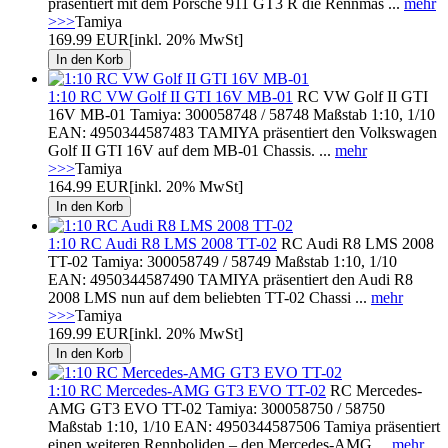
präsentiert mit dem Porsche 911 GT3 R die Rennmas ...
mehr
>>>
Tamiya
169.99 EUR
[inkl. 20% MwSt]
1:10 RC VW Golf II GTI 16V MB-01
RC VW Golf II GTI
16V MB-01 Tamiya: 300058748 / 58748 Maßstab 1:10, 1/10
EAN: 4950344587483 TAMIYA präsentiert den Volkswagen
Golf II GTI 16V auf dem MB-01 Chassis. ...
mehr
>>>
Tamiya
164.99 EUR
[inkl. 20% MwSt]
1:10 RC Audi R8 LMS 2008 TT-02
RC Audi R8 LMS 2008
TT-02 Tamiya: 300058749 / 58749 Maßstab 1:10, 1/10
EAN: 4950344587490 TAMIYA präsentiert den Audi R8
2008 LMS nun auf dem beliebten TT-02 Chassi ...
mehr
>>>
Tamiya
169.99 EUR
[inkl. 20% MwSt]
1:10 RC Mercedes-AMG GT3 EVO TT-02
RC Mercedes-
AMG GT3 EVO TT-02 Tamiya: 300058750 / 58750
Maßstab 1:10, 1/10 EAN: 4950344587506 Tamiya präsentiert
einen weiteren Rennboliden – den Mercedes-AMG ...
mehr