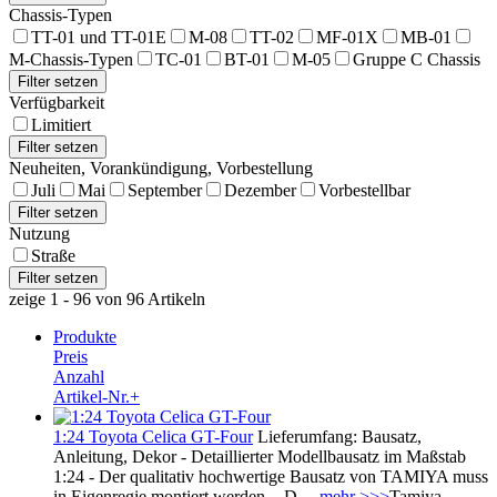
Chassis-Typen
TT-01 und TT-01E
M-08
TT-02
MF-01X
MB-01
M-Chassis-Typen
TC-01
BT-01
M-05
Gruppe C Chassis
Verfügbarkeit
Limitiert
Neuheiten, Vorankündigung, Vorbestellung
Juli
Mai
September
Dezember
Vorbestellbar
Nutzung
Straße
zeige 1 - 96 von 96 Artikeln
Produkte
Preis
Anzahl
Artikel-Nr.+
1:24 Toyota Celica GT-Four
Lieferumfang: Bausatz,
Anleitung, Dekor - Detaillierter Modellbausatz im Maßstab
1:24 - Der qualitativ hochwertige Bausatz von TAMIYA muss
in Eigenregie montiert werden. - D ...
mehr >>>
Tamiya