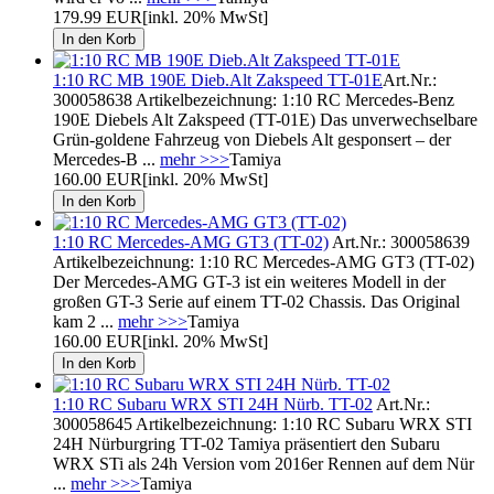
179.99 EUR
[inkl. 20% MwSt]
1:10 RC MB 190E Dieb.Alt Zakspeed TT-01E
Art.Nr.:
300058638 Artikelbezeichnung: 1:10 RC Mercedes-Benz
190E Diebels Alt Zakspeed (TT-01E) Das unverwechselbare
Grün-goldene Fahrzeug von Diebels Alt gesponsert – der
Mercedes-B ...
mehr >>>
Tamiya
160.00 EUR
[inkl. 20% MwSt]
1:10 RC Mercedes-AMG GT3 (TT-02)
Art.Nr.: 300058639
Artikelbezeichnung: 1:10 RC Mercedes-AMG GT3 (TT-02)
Der Mercedes-AMG GT-3 ist ein weiteres Modell in der
großen GT-3 Serie auf einem TT-02 Chassis. Das Original
kam 2 ...
mehr >>>
Tamiya
160.00 EUR
[inkl. 20% MwSt]
1:10 RC Subaru WRX STI 24H Nürb. TT-02
Art.Nr.:
300058645 Artikelbezeichnung: 1:10 RC Subaru WRX STI
24H Nürburgring TT-02 Tamiya präsentiert den Subaru
WRX STi als 24h Version vom 2016er Rennen auf dem Nür
...
mehr >>>
Tamiya