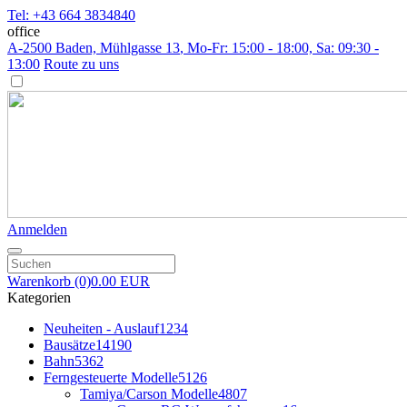
Tel: +43 664 3834840
office
A-2500 Baden, Mühlgasse 13
, Mo-Fr: 15:00 - 18:00, Sa: 09:30 -
13:00
Route zu uns
Anmelden
Warenkorb
(0)
0.00 EUR
Kategorien
Neuheiten - Auslauf
1234
Bausätze
14190
Bahn
5362
Ferngesteuerte Modelle
5126
Tamiya/Carson Modelle
4807