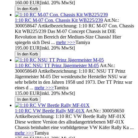
160.00 EUR
[inkl. 20% MwSt]
1:10 RC M-07 Con. Chassis Kit WB225/239
Art.Nr.:
300058647 Artikelbezeichnung: 1:10 RC M-07 Con. Chassis
Kit WB225/239 Das M-07 Concept Chassis ist DIE
Revolution im Bereich der Medium-Size Chassis! Hier
spiegeln sich Desi ...
mehr >>>
Tamiya
195.00 EUR
[inkl. 20% MwSt]
1:10 RC NSU TT Prinz Jägermeister M-05
Art.Nr.:
300058649 Artikelbezeichnung: 1:10 RC NSU TT Prinz
Jägermeister M-05 Der westdeutsche Hersteller NSU war
sehr beliebt in den Jahren 1958 und 1973. Der TT Prinz war
eines d ...
mehr >>>
Tamiya
135.00 EUR
[inkl. 20% MwSt]
1:10 RC VW Beetle Rally MF-01X
Art.Nr.: 300058650
Artikelbezeichnung: 1:10 RC VW Beetle Rally MF-01X
Diese weitere Version des allradangertriebenen MF-01X
Chassis beinhaltet eine vorbildgetreue VW Käfer Rally Ka ...
mehr >>>
Tamiya