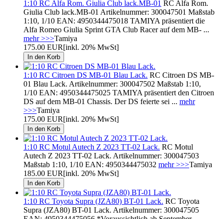
1:10 RC Alfa Rom. Giulia Club lack.MB-01
RC Alfa Rom.
Giulia Club lack.MB-01 Artikelnummer: 300047501 Maßstab
1:10, 1/10 EAN: 4950344475018 TAMIYA präsentiert die
Alfa Romeo Giulia Sprint GTA Club Racer auf dem MB- ...
mehr >>>
Tamiya
175.00 EUR
[inkl. 20% MwSt]
1:10 RC Citroen DS MB-01 Blau Lack.
RC Citroen DS MB-
01 Blau Lack. Artikelnummer: 300047502 Maßstab 1:10,
1/10 EAN: 4950344475025 TAMIYA präsentiert den Citroen
DS auf dem MB-01 Chassis. Der DS feierte sei ...
mehr
>>>
Tamiya
175.00 EUR
[inkl. 20% MwSt]
1:10 RC Motul Autech Z 2023 TT-02 Lack.
RC Motul
Autech Z 2023 TT-02 Lack. Artikelnummer: 300047503
Maßstab 1:10, 1/10 EAN: 4950344475032
mehr >>>
Tamiya
185.00 EUR
[inkl. 20% MwSt]
1:10 RC Toyota Supra (JZA80) BT-01 Lack.
RC Toyota
Supra (JZA80) BT-01 Lack. Artikelnummer: 300047505
EAN: 4950344475056 *Voraussichtlich ab September