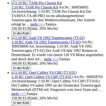
1:10 RC TA08 Pro Chassis Kit
Art.Nr.: 300058693
Art.bezeichnung: 1:10 RC TA08 Pro Chassis Kit Der
TAMIYA TA-08 PRO ist ein allradangetriebener
Tourenwagen für den Wettberwerbseinsatz. Der Antrieb
erfolgt be ...
mehr >>>
Tamiya
350.00 EUR
[inkl. 20% MwSt]
1:10 RC Audi V8 1992 Tourenwagen (TT-02)
Art.Nr.:
300058699 Art. bezeichnung: 1:10 RC Audi V8 1992
Tourenwagen (TT-02) Der Audi V8 fuhr 1992 Rennen in
Deutschland. Er wurde von einem 3.6l V8 Motor angetrieben
und durch dem All ...
mehr >>>
Tamiya
160.00 EUR
[inkl. 20% MwSt]
1:10 RC Opel Calibra V6 Cliff (TT-01E)
Art.Nr.: 300058701
Art.bezeichnung: 1:10 RC Opel Calibra V6 Cliff (TT-01E)
Der Calibra V6 nahm 1995 an der Deutschen Tourenwagen
Meisterschaft (DTM) teil. Eingesetzt vom Joest Team und ...
mehr >>>
Tamiya
150.00 EUR
[inkl. 20% MwSt]