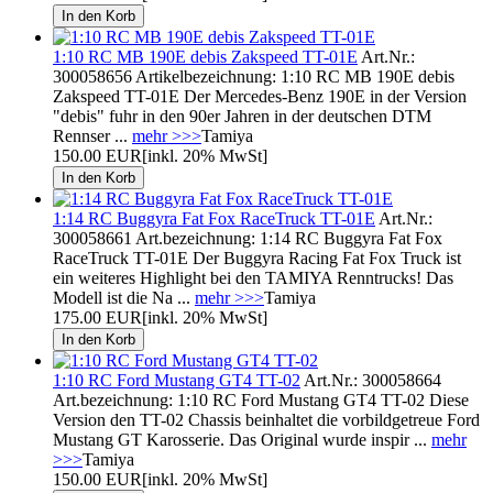
1:10 RC MB 190E debis Zakspeed TT-01E
Art.Nr.:
300058656 Artikelbezeichnung: 1:10 RC MB 190E debis
Zakspeed TT-01E Der Mercedes-Benz 190E in der Version
"debis" fuhr in den 90er Jahren in der deutschen DTM
Rennser ...
mehr >>>
Tamiya
150.00 EUR
[inkl. 20% MwSt]
1:14 RC Buggyra Fat Fox RaceTruck TT-01E
Art.Nr.:
300058661 Art.bezeichnung: 1:14 RC Buggyra Fat Fox
RaceTruck TT-01E Der Buggyra Racing Fat Fox Truck ist
ein weiteres Highlight bei den TAMIYA Renntrucks! Das
Modell ist die Na ...
mehr >>>
Tamiya
175.00 EUR
[inkl. 20% MwSt]
1:10 RC Ford Mustang GT4 TT-02
Art.Nr.: 300058664
Art.bezeichnung: 1:10 RC Ford Mustang GT4 TT-02 Diese
Version den TT-02 Chassis beinhaltet die vorbildgetreue Ford
Mustang GT Karosserie. Das Original wurde inspir ...
mehr
>>>
Tamiya
150.00 EUR
[inkl. 20% MwSt]