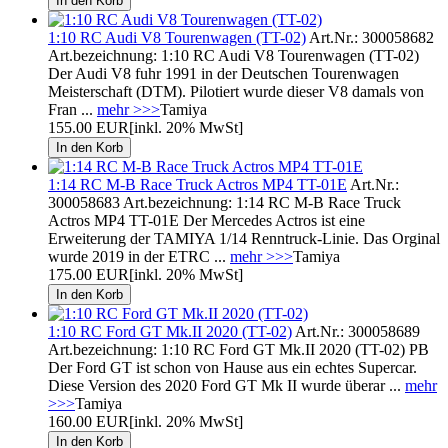
1:10 RC Audi V8 Tourenwagen (TT-02)
Art.Nr.: 300058682
Art.bezeichnung: 1:10 RC Audi V8 Tourenwagen (TT-02)
Der Audi V8 fuhr 1991 in der Deutschen Tourenwagen
Meisterschaft (DTM). Pilotiert wurde dieser V8 damals von
Fran ...
mehr >>>
Tamiya
155.00 EUR
[inkl. 20% MwSt]
1:14 RC M-B Race Truck Actros MP4 TT-01E
Art.Nr.:
300058683 Art.bezeichnung: 1:14 RC M-B Race Truck
Actros MP4 TT-01E Der Mercedes Actros ist eine
Erweiterung der TAMIYA 1/14 Renntruck-Linie. Das Orginal
wurde 2019 in der ETRC ...
mehr >>>
Tamiya
175.00 EUR
[inkl. 20% MwSt]
1:10 RC Ford GT Mk.II 2020 (TT-02)
Art.Nr.: 300058689
Art.bezeichnung: 1:10 RC Ford GT Mk.II 2020 (TT-02) PB
Der Ford GT ist schon von Hause aus ein echtes Supercar.
Diese Version des 2020 Ford GT Mk II wurde überar ...
mehr
>>>
Tamiya
160.00 EUR
[inkl. 20% MwSt]