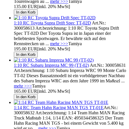
Tourenwagen au ...
mehr >>>
Tamiya
135.00 EUR
[inkl. 20% MwSt]
1:10 RC Toyota Supra Drift Spec TT-02D
Art.Nr.:
300058613 Art.bezeichnung: 1:10 RC Toyota Supra Drift
Spec TT-02D Der Toyota Supra ist in Japan einer der
beliebtesten Sportwagen. Er bewährte sich auf den
Rennstrecken un ...
mehr >>>
Tamiya
195.00 EUR
[inkl. 20% MwSt]
1:10 RC Subaru Impreza MC 99 (TT-02)
Art.Nr.: 300058631
Art.bezeichnung: 1:10 Subaru Impreza WRC 99 Monte Carlo
TT-02 Dieses Bausatzmodell ist ein vorbildgetreuer Nachbau
des Subaru Impreza WRC aus dem Jahre 1999 im Ma&szl ...
mehr >>>
Tamiya
165.00 EUR
[inkl. 20% MwSt]
1:14 RC Team Hahn Racing MAN TGS TT-01E
Art.Nr.:
300058632 Art.bezeichnung: 1:14 Team Hahn MAN Racing
Truck Maßstab 1:14, 1/14 EAN: 4950344586325 Der Team
Hahn Racing MAN TGS - bei einem Gewicht von 5.400 kg
wird er vo ...
mehr >>>
Tamiya