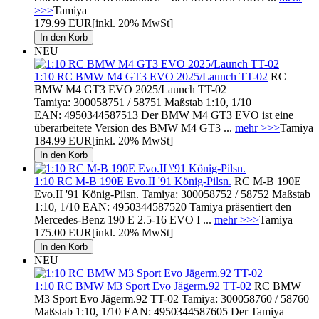
>>>
Tamiya
179.99 EUR
[inkl. 20% MwSt]
NEU
1:10 RC BMW M4 GT3 EVO 2025/Launch TT-02
RC
BMW M4 GT3 EVO 2025/Launch TT-02
Tamiya: 300058751 / 58751 Maßstab 1:10, 1/10
EAN: 4950344587513 Der BMW M4 GT3 EVO ist eine
überarbeitete Version des BMW M4 GT3 ...
mehr >>>
Tamiya
184.99 EUR
[inkl. 20% MwSt]
1:10 RC M-B 190E Evo.II '91 König-Pilsn.
RC M-B 190E
Evo.II '91 König-Pilsn. Tamiya: 300058752 / 58752 Maßstab
1:10, 1/10 EAN: 4950344587520 Tamiya präsentiert den
Mercedes-Benz 190 E 2.5-16 EVO I ...
mehr >>>
Tamiya
175.00 EUR
[inkl. 20% MwSt]
NEU
1:10 RC BMW M3 Sport Evo Jägerm.92 TT-02
RC BMW
M3 Sport Evo Jägerm.92 TT-02 Tamiya: 300058760 / 58760
Maßstab 1:10, 1/10 EAN: 4950344587605 Der Tamiya