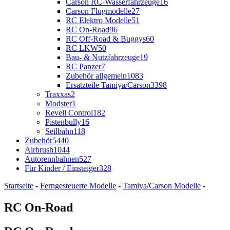
Carson RC-Wasserfahrzeuge
16
Carson Flugmodelle
27
RC Elektro Modelle
51
RC On-Road
96
RC Off-Road & Buggys
60
RC LKW
50
Bau- & Nutzfahrzeuge
19
RC Panzer
7
Zubehör allgemein
1083
Ersatzteile Tamiya/Carson
3398
Traxxas
2
Modster
1
Revell Control
182
Pistenbully
16
Seilbahn
118
Zubehör
5440
Airbrush
1044
Autorennbahnen
527
Für Kinder / Einsteiger
328
Startseite
-
Ferngesteuerte Modelle
-
Tamiya/Carson Modelle
-
RC On-Road