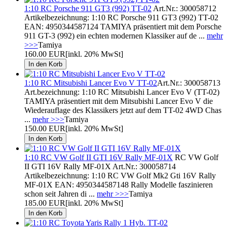
1:10 RC Porsche 911 GT3 (992) TT-02
Art.Nr.: 300058712
Artikelbezeichnung: 1:10 RC Porsche 911 GT3 (992) TT-02
EAN: 4950344587124 TAMIYA präsentiert mit dem Porsche
911 GT-3 (992) ein echten modernen Klassiker auf de ...
mehr
>>>
Tamiya
160.00 EUR
[inkl. 20% MwSt]
1:10 RC Mitsubishi Lancer Evo V TT-02
Art.Nr.: 300058713
Art.bezeichnung: 1:10 RC Mitsubishi Lancer Evo V (TT-02)
TAMIYA präsentiert mit dem Mitsubishi Lancer Evo V die
Wiederauflage des Klassikers jetzt auf dem TT-02 4WD Chas
...
mehr >>>
Tamiya
150.00 EUR
[inkl. 20% MwSt]
1:10 RC VW Golf II GTI 16V Rally MF-01X
RC VW Golf
II GTI 16V Rally MF-01X Art.Nr.: 300058714
Artikelbezeichnung: 1:10 RC VW Golf Mk2 Gti 16V Rally
MF-01X EAN: 4950344587148 Rally Modelle faszinieren
schon seit Jahren di ...
mehr >>>
Tamiya
185.00 EUR
[inkl. 20% MwSt]