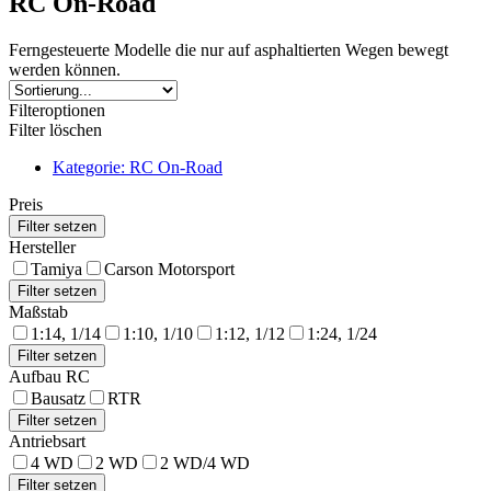
RC On-Road
Ferngesteuerte Modelle die nur auf asphaltierten Wegen bewegt
werden können.
Filteroptionen
Filter löschen
Kategorie: RC On-Road
Preis
Hersteller
Tamiya
Carson Motorsport
Maßstab
1:14, 1/14
1:10, 1/10
1:12, 1/12
1:24, 1/24
Aufbau RC
Bausatz
RTR
Antriebsart
4 WD
2 WD
2 WD/4 WD