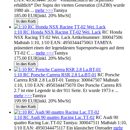
erhältlich* Der Supra der vierten Generation (JAZ80) wurde
1980 als ...
mehr >>>
Tamiya
185.00 EUR
[inkl. 20% MwSt]
1:10 RC Honda NSX Racing TT-02 Wei. Lack
RC Honda
NSX Racing TT-02 Wei. Lack Artikelnummer: 300047506
Maßstab 1:10, 1/10 EAN: 4950344475063 TAMIYA
präsentiert einen der legendärsten Supersportwagen auf dem
TT-02 C ...
mehr >>>
Tamiya
175.00 EUR
[inkl. 20% MwSt]
1:10 RC Porsche Carrera RSR 2.8 La.BT-01
RC Porsche
Carrera RSR 2.8 La.BT-01 Tamiya: 300047507 Maßstab
1:10, 1/10 EAN: 4950344475070 Der Porsche Carrera RS
2.7 ist eine Legende in der 911 Serie. Er wurde 1973 e ...
mehr >>>
Tamiya
199.99 EUR
[inkl. 20% MwSt]
1:10 RC Audi 90 quattro Racing Lac.TT-02
RC Audi 90
quattro Racing Lac.TT-02 Tamiya: 300047511 Maßstab 1:10,
1/10 EAN: 4950344475117 Ein klassischer Onroader
mehr