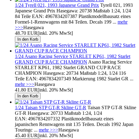
1/24 Tyrell 021, 1993 Japanese Grand Prix
Tyrell 021, 1993
Japanese Grand Prix Hasegawa: 20738 Maßstab 1:24, 1/24
84 Teile EAN: 4967834207387 Plastikmodellbausatz eines
Formel-1-Rennwagens mit 84 Teilen. Decals 199 ...
mehr
>>>
Hasegawa
48.70 EUR
[inkl. 20% MwSt]
1/24 Asano Racing Service STARLET KP61, 1982 Starlet
GRAND CUP RACE CHAMPION
Asano Racing Service
STARLET KP61, 1982 Starlet GRAND CUP RACE
CHAMPION Hasegawa: 20734 Maßstab 1:24, 1/24 116
Teile EAN: 4967834207349 Markierung 1982 Starlet GR ...
mehr >>>
Hasegawa
41.80 EUR
[inkl. 20% MwSt]
1/24 Taisan STP GT-R Skline GT-R
Taisan STP GT-R Skline
GT-R Hasegawa: 20733 Maßstab 1:24, 1/24
EAN: 4967834207332 Plastikmodellbausatz eines
japanischen Rennwagens mit 135 Teilen. Decals 1992 Japan
Touringc ...
mehr >>>
Hasegawa
45.40 EUR
[inkl. 20% MwSt]