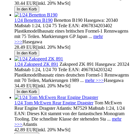
30.44 EUR
[inkl. 20% MwSt]
1/24 Benetton B190
Benetton B190 Hasegawa: 20340
Maßstab 1:24, 1/24 75 Teile EAN: 4967834203402
Plastikmodellbausatz eines britischen Formel-1 Rennwagens
mit 75 Teilen. Markierungen GP Japan ...
mehr
>>>
Hasegawa
28.49 EUR
[inkl. 20% MwSt]
1/24 Zakspeed ZK 891
Zakspeed ZK 891 Hasegawa: 20324
Maßstab 1:24, 1/24 70 Teile EAN: 4967834203242
Plastikmodellbausatz eines deutschen Formel-1 Rennwagens
mit 70 Teilen, Markierungen 1989 ...
mehr >>>
Hasegawa
34.49 EUR
[inkl. 20% MwSt]
1/24 Tom McEwen Rear Engine Dragster
Tom McEwen
Rear Engine Dragster Atlantis: M7529 Maßstab 1:24, 1/24
EAN: Dieses Kit stammt von der fantastischen Monogram
Tooling. Die schnellste Klasse der stehenden Sta ...
mehr
>>>
Atlantis
42.89 EUR
[inkl. 20% MwSt]