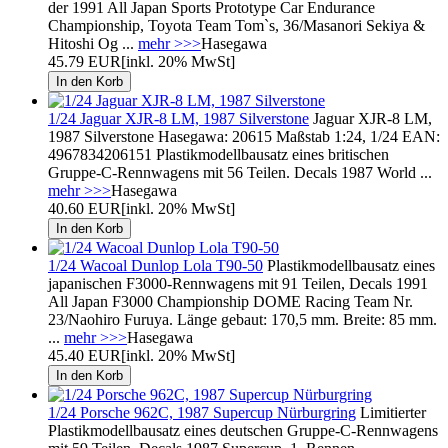
der 1991 All Japan Sports Prototype Car Endurance
Championship, Toyota Team Tom`s, 36/Masanori Sekiya &
Hitoshi Og ...
mehr >>>
Hasegawa
45.79 EUR
[inkl. 20% MwSt]
1/24 Jaguar XJR-8 LM, 1987 Silverstone
Jaguar XJR-8 LM,
1987 Silverstone Hasegawa: 20615 Maßstab 1:24, 1/24 EAN:
4967834206151 Plastikmodellbausatz eines britischen
Gruppe-C-Rennwagens mit 56 Teilen. Decals 1987 World ...
mehr >>>
Hasegawa
40.60 EUR
[inkl. 20% MwSt]
1/24 Wacoal Dunlop Lola T90-50
Plastikmodellbausatz eines
japanischen F3000-Rennwagens mit 91 Teilen, Decals 1991
All Japan F3000 Championship DOME Racing Team Nr.
23/Naohiro Furuya. Länge gebaut: 170,5 mm. Breite: 85 mm.
...
mehr >>>
Hasegawa
45.40 EUR
[inkl. 20% MwSt]
1/24 Porsche 962C, 1987 Supercup Nürburgring
Limitierter
Plastikmodellbausatz eines deutschen Gruppe-C-Rennwagens