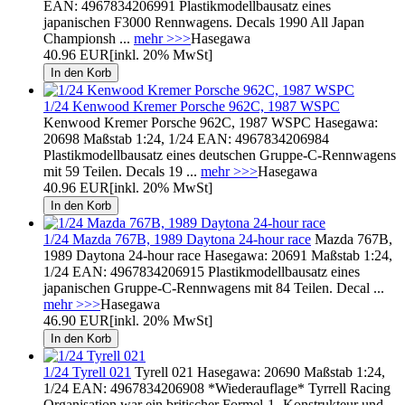
EAN: 4967834206991 Plastikmodellbausatz eines
japanischen F3000 Rennwagens. Decals 1990 All Japan
Championsh ...
mehr >>>
Hasegawa
40.96 EUR
[inkl. 20% MwSt]
1/24 Kenwood Kremer Porsche 962C, 1987 WSPC
Kenwood Kremer Porsche 962C, 1987 WSPC Hasegawa:
20698 Maßstab 1:24, 1/24 EAN: 4967834206984
Plastikmodellbausatz eines deutschen Gruppe-C-Rennwagens
mit 59 Teilen. Decals 19 ...
mehr >>>
Hasegawa
40.96 EUR
[inkl. 20% MwSt]
1/24 Mazda 767B, 1989 Daytona 24-hour race
Mazda 767B,
1989 Daytona 24-hour race Hasegawa: 20691 Maßstab 1:24,
1/24 EAN: 4967834206915 Plastikmodellbausatz eines
japanischen Gruppe-C-Rennwagens mit 84 Teilen. Decal ...
mehr >>>
Hasegawa
46.90 EUR
[inkl. 20% MwSt]
1/24 Tyrell 021
Tyrell 021 Hasegawa: 20690 Maßstab 1:24,
1/24 EAN: 4967834206908 *Wiederauflage* Tyrrell Racing
Organisation war ein britischer Formel-1- Konstrukteur und