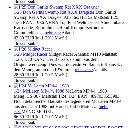
1/25 Don Garlits Swamp Rat XXX Dragster
Don Garlits
Swamp Rat XXX Dragster Atlantis: H7152 Maßstab 1:25,
1/25 EAN: 1986 NHRA Top Fuel Weltmeister! Abnehmbare
Karosserie, Rohrrahmen-Hemi-Kompressormotor.
Gummireifen ...
mehr >>>
Atlantis
42.89 EUR
[inkl. 20% MwSt]
1/20 Midget Racer
Midget Racer Atlantis: M110 Maßstab
1:20, 1/20 EAN: Der Bausatz stammt aus dem
Originalwerkzeug. Dies war der erste Vollkunststoffbausatz,
den Monogram in den fr&uum ...
mehr >>>
Atlantis
28.60 EUR
[inkl. 20% MwSt]
1/24 McLaren MP4/4, 1988
McLaren MP4/4, 1988
Meng: CS-007 Maßstab 1:24, 1/24 EAN: 4897038553983
Hoch detailreicher Bausatz des legendären McLaren MP4/4
aus dem Jahr 1988 mit Honda Turbo Motor. ...
mehr
>>>
MENG MODEL
86.39 EUR
[inkl. 20% MwSt]