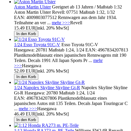
Aston Martin Ulster
Geeignet ab 13 Jahren / Maßstab 1:32
Aston Martin Ulster Revell: 07751 Maßstab 1:32, 1/32
EAN: 4009803077512 Rennwagen aus dem Jahr 1934.
Teilnahme an ver ...
mehr >>>
Revell
15.49 EUR
[inkl. 20% MwSt]
1/24 Esso Toyota 91C-V
Esso Toyota 91C-V
Hasegawa: 20781 Maßstab 1:24, 1/24 EAN: 4967834207813
Plastikmodelblausatz eines japanischen Rennwagens mit 190
Teilen. Decals 1991 All Japan Sports Pr ...
mehr
>>>
Hasegawa
52.09 EUR
[inkl. 20% MwSt]
1/24 Napolex Skyline Skyline Gt-R
Napolex Skyline Skyline
Gt-R Hasegawa: 20780 Maßstab 1:24, 1/24
EAN: 4967834207806 Plastikmodelblausatz eines
japanischen Autos mit 135 Teilen. Decals Japan Touringcar C
...
mehr >>>
Hasegawa
46.49 EUR
[inkl. 20% MwSt]
1:12 Honda RA273 m. PE-Teile
Williams FW14B Renault