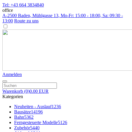
Tel: +43 664 3834840
office
A-2500 Baden, Mühlgasse 13
, Mo-Fr: 15:00 - 18:00, Sa: 09:30 -
13:00
Route zu uns
Anmelden
Warenkorb
(0)
0.00 EUR
Kategorien
Neuheiten - Auslauf
1236
Bausätze
14196
Bahn
5362
Ferngesteuerte Modelle
5126
Zubehör
5440