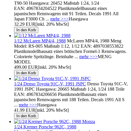
T90-50 Hasegawa: 20452 Maßstab 1:24, 1/24
EAN: 4967834204522 Plastikmodellbausatz eines
japanischen Rennwagens mit 91 Teilen. Decals 1991 All
Japan F3000 Ch ...
mehr >>>
Hasegawa
32.29 EUR
[inkl. 20% MwSt]
1/12 McLaren MP4/4, 1988
McLaren MP4/4, 1988 Meng
Model: RS-005 Maßstab 1:12, 1/12 EAN: 4897038553822
Plastikmodellbausatz eines britischen Formel-1 Rennwagens.
Colorierte Spritzlinge. Beinhalte ...
mehr >>>
MENG
MODEL
499.00 EUR
[inkl. 20% MwSt]
1/24 Denso Toyota 91C-V, 1991 JSPC
Denso Toyota 91C-V,
1991 JSPC Hasegawa: 20665 Maßstab 1:24, 1/24 188 Teile
EAN: 4967834206656 Plastikmodellbausatz eines
japanischen Rennwagens mit 188 Teilen. Decals 1991 All S
...
mehr >>>
Hasegawa
41.99 EUR
[inkl. 20% MwSt]
1/24 Kremer Porsche 962C, 1988