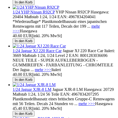
1/24 YHP Nissan R92CP
YHP Nissan R92CP Hasegawa:
20404 Maßstab 1:24, 1/24 EAN: 4967834204041
*Wiederauflage* Plastikmodellbausatz eines japanischen
Rennwagens mit 117 Teilen, Decals der 199 ...
mehr
>>>
Hasegawa
40.60 EUR
[inkl. 20% MwSt]
1:24 Jaguar XJ 220 Race Car
Jaguar XJ 220 Race Car Italeri:
3669 Maßstab 1:24, 1/24 Level 2 EAN: 8001283036696
NEUE TEILE - SUPER AUFKLEBERBOGEN -
GUMMIREIFEN - FARBANLEITUNG - CHROMTEILE
Der Jagua ...
mehr >>>
Italeri
40.00 EUR
[inkl. 20% MwSt]
1/24 Jaguar XJR-8 LM
Jaguar XJR-8 LM Hasegawa: 20729
Maßstab 1:24, 1/24 56 Teile EAN: 4967834207295
Plastikmodellbausatz eines britischen Gruppe-C Rennwagens
mit 56 Teilen. Decals 24 Stunden vo ...
mehr >>>
Hasegawa
45.40 EUR
[inkl. 20% MwSt]