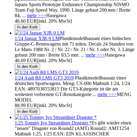
Japans Sports Prototype Endurance Championship NISMO
Team Fuji Speed Way, 1990. Länge gebaut 200 mm / Breite
84, ...
mehr >>>
Hasegawa
46.60 EUR
[inkl. 20% MwSt]
1/24 Jaguar XJR-9 LM
Plastikmodellbausatz eines britischen
Gruppe-C-Rennwagens mit 71 teilen. Decals 24 Stunden von
Le Mans 1988 Nr. 2 / Nr. 22 / Nr. 21 / Nr. 1 oder Nr. 3. Länge
gebaut 200 mm / Breite 83,5 mm. ...
mehr >>>
Hasegawa
46.69 EUR
[inkl. 20% MwSt]
1/24 Audi R8 LMS GT3 2019
Plastikmodellbausatz eines
deutschen Sportwagens. Meng: CS-006 Maßstab 1:24, 1/24
EAN: 4897038553815 Die GT3-Kategorie ist die am
weitesten verbreitete GT-Rennkategorie ...
mehr >>>
MENG
MODEL
88.99 EUR
[inkl. 20% MwSt]
1/25 Tommy Ivo Streamliner Dragster *
Es gibt wieder einen
"neuen" Dragster von Round2 (AMT) Round2: AMT1254
Maßstab 1:25, 1/25 EAN: EIN KLASSISCHER