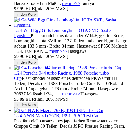
Bausatzmodell im Maß ...
mehr >>>
Tamiya
97.99 EUR
[inkl. 20% MwSt]
1/24 Wild Egg Girls Lamborghini JOTA SVR, Sasha
Ilyushina
Plastikmodellbausatz aus der Wild-Egg Girls Serie,
Lamborghini Jota SVR mit 127 Teilen und einer Figur. Länge
gebaut 183,5 mm / Breite 84 mm. Hasegawa: SP556 Maßstab
1:24, 1/24 EAN ...
mehr >>>
Hasegawa
59.99 EUR
[inkl. 20% MwSt]
1/24 Porsche 944 turbo Racing, 1988 Porsche turbo
Cup
Plastikmodellbausatz eines deutschen PKWs mit 111
Teilen, Decals des 1988 Porsche Turbo Cup, Nr. 16/Roland
Asch. Länge gebaut 176 mm / Breite 74 mm. Hasegawa:
20637 Maßstab 1:24, 1 ...
mehr >>>
Hasegawa
53.89 EUR
[inkl. 20% MwSt]
1/24 NWB Mazda 767B, 1991 JSPC Test Car
Plastikmodellbausatz eines japanischen Rennwagens der
Gruppe C mit 80 Teilen. Decals JSPC Presure Racing Team,