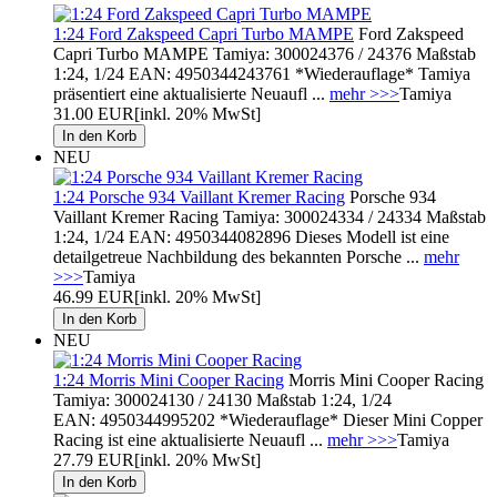
1:24 Ford Zakspeed Capri Turbo MAMPE
Ford Zakspeed
Capri Turbo MAMPE Tamiya: 300024376 / 24376 Maßstab
1:24, 1/24 EAN: 4950344243761 *Wiederauflage* Tamiya
präsentiert eine aktualisierte Neuaufl ...
mehr >>>
Tamiya
31.00 EUR
[inkl. 20% MwSt]
NEU
1:24 Porsche 934 Vaillant Kremer Racing
Porsche 934
Vaillant Kremer Racing Tamiya: 300024334 / 24334 Maßstab
1:24, 1/24 EAN: 4950344082896 Dieses Modell ist eine
detailgetreue Nachbildung des bekannten Porsche ...
mehr
>>>
Tamiya
46.99 EUR
[inkl. 20% MwSt]
NEU
1:24 Morris Mini Cooper Racing
Morris Mini Cooper Racing
Tamiya: 300024130 / 24130 Maßstab 1:24, 1/24
EAN: 4950344995202 *Wiederauflage* Dieser Mini Copper
Racing ist eine aktualisierte Neuaufl ...
mehr >>>
Tamiya
27.79 EUR
[inkl. 20% MwSt]