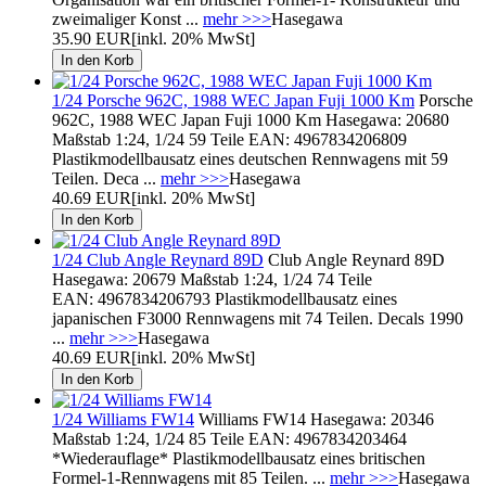
zweimaliger Konst ...
mehr >>>
Hasegawa
35.90 EUR
[inkl. 20% MwSt]
1/24 Porsche 962C, 1988 WEC Japan Fuji 1000 Km
Porsche
962C, 1988 WEC Japan Fuji 1000 Km Hasegawa: 20680
Maßstab 1:24, 1/24 59 Teile EAN: 4967834206809
Plastikmodellbausatz eines deutschen Rennwagens mit 59
Teilen. Deca ...
mehr >>>
Hasegawa
40.69 EUR
[inkl. 20% MwSt]
1/24 Club Angle Reynard 89D
Club Angle Reynard 89D
Hasegawa: 20679 Maßstab 1:24, 1/24 74 Teile
EAN: 4967834206793 Plastikmodellbausatz eines
japanischen F3000 Rennwagens mit 74 Teilen. Decals 1990
...
mehr >>>
Hasegawa
40.69 EUR
[inkl. 20% MwSt]
1/24 Williams FW14
Williams FW14 Hasegawa: 20346
Maßstab 1:24, 1/24 85 Teile EAN: 4967834203464
*Wiederauflage* Plastikmodellbausatz eines britischen
Formel-1-Rennwagens mit 85 Teilen. ...
mehr >>>
Hasegawa