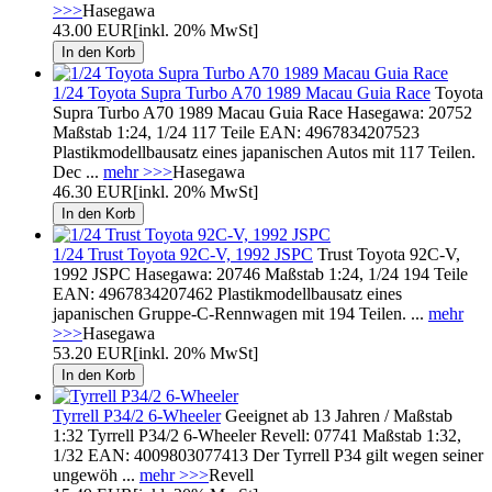
>>>
Hasegawa
43.00 EUR
[inkl. 20% MwSt]
1/24 Toyota Supra Turbo A70 1989 Macau Guia Race
Toyota
Supra Turbo A70 1989 Macau Guia Race Hasegawa: 20752
Maßstab 1:24, 1/24 117 Teile EAN: 4967834207523
Plastikmodellbausatz eines japanischen Autos mit 117 Teilen.
Dec ...
mehr >>>
Hasegawa
46.30 EUR
[inkl. 20% MwSt]
1/24 Trust Toyota 92C-V, 1992 JSPC
Trust Toyota 92C-V,
1992 JSPC Hasegawa: 20746 Maßstab 1:24, 1/24 194 Teile
EAN: 4967834207462 Plastikmodellbausatz eines
japanischen Gruppe-C-Rennwagen mit 194 Teilen. ...
mehr
>>>
Hasegawa
53.20 EUR
[inkl. 20% MwSt]
Tyrrell P34/2 6-Wheeler
Geeignet ab 13 Jahren / Maßstab
1:32 Tyrrell P34/2 6-Wheeler Revell: 07741 Maßstab 1:32,
1/32 EAN: 4009803077413 Der Tyrrell P34 gilt wegen seiner
ungewöh ...
mehr >>>
Revell