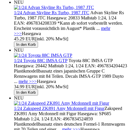
NEU
1/24 Advan Skyline Rs Turbo, 1987 JTC
Advan Skyline Rs
Turbo, 1987 JTC Hasegawa: 20833 Maßstab 1:24, 1/24
EAN: 4967834208339 *Kann ab sofort vorbestellt werden.
Erscheint voraussichtlich im August* Plastik ...
mehr
>>>
Hasegawa
45.29 EUR
[inkl. 20% MwSt]
NEU
1/24 Toyota 88C IMSA GTP
Toyota 88C IMSA GTP
Hasegawa: 20442 Maßstab 1:24, 1/24 EAN: 4967834204423
Plastikmodellbausatz eines japanischen Gruppe C
Rennwagens mit 84 Teilen. Decals IMSA-GTP 1989 Dayto
...
mehr >>>
Hasegawa
34.99 EUR
[inkl. 20% MwSt]
NEU
1/24 Zakspeed ZK891 Amy Mcdonnell mit Figur
Zakspeed
ZK891 Amy Mcdonnell mit Figur Hasegawa: SP685
Maßstab 1:24, 1/24 EAN: 4967834524859
Plastikmodellbausatz eines deutschen Formel-1 Rennwagens
mit 70 Teilen und einer ...
mehr >>>
Hasegawa