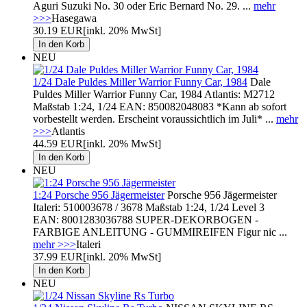
Aguri Suzuki No. 30 oder Eric Bernard No. 29. ...
mehr
>>>
Hasegawa
30.19 EUR
[inkl. 20% MwSt]
NEU
1/24 Dale Puldes Miller Warrior Funny Car, 1984
Dale
Puldes Miller Warrior Funny Car, 1984 Atlantis: M2712
Maßstab 1:24, 1/24 EAN: 850082048083 *Kann ab sofort
vorbestellt werden. Erscheint voraussichtlich im Juli* ...
mehr
>>>
Atlantis
44.59 EUR
[inkl. 20% MwSt]
NEU
1:24 Porsche 956 Jägermeister
Porsche 956 Jägermeister
Italeri: 510003678 / 3678 Maßstab 1:24, 1/24 Level 3
EAN: 8001283036788 SUPER-DEKORBOGEN -
FARBIGE ANLEITUNG - GUMMIREIFEN Figur nic ...
mehr >>>
Italeri
37.99 EUR
[inkl. 20% MwSt]
NEU