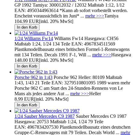
GP 1992 Tamiya: 300012032 / 12032 Maßstab 1:12, 1/12
EAN: 4950344963614 *Kann ab sofort vorbestellt werden.
Erscheint voraussichtlich im Juni* ...
mehr >>>
Tamiya
104.99 EUR
[inkl. 20% MwSt]
1/24 Williams Fw14
Williams Fw14 Hasegawa: CH56
Maßstab 1:24, 1/24 134 Teile EAN: 4967834511569
Plastikmodellbausatz eines britischen Formel-1-Rennwagens
mit 134 Teilen. Decals 1991 F-1, Will ...
mehr >>>
Hasegawa
148.00 EUR
[inkl. 20% MwSt]
Porsche 962 in 1:43
Porsche 962 Heller: 80109 Maßstab
1:43, 1/43 21 Teile EAN: 3279510801095 1989 waren mehr
Porsche 962 C am Start des 24-Stunden-Rennens von Le
Mans als jedes andere Aut ...
mehr >>>
Heller
8.99 EUR
[inkl. 20% MwSt]
1/24 Sauber Mercedes C9 1987
Sauber Mercedes C9 1987
Hasegawa: 20753 Maßstab 1:24, 1/24 79 Teile
EAN: 4967834207530 Plastikmodellbausatz eines deutschen
Gruppe-C-Rennwagens mit 79 Teilen. Decals World ...
mehr