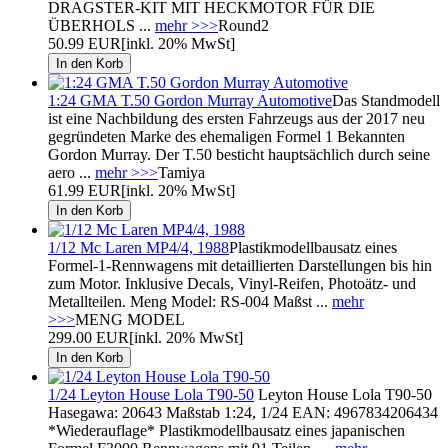
DRAGSTER-KIT MIT HECKMOTOR FÜR DIE
ÜBERHOLS ...
mehr >>>
Round2
50.99 EUR
[inkl. 20% MwSt]
1:24 GMA T.50 Gordon Murray Automotive
Das Standmodell
ist eine Nachbildung des ersten Fahrzeugs aus der 2017 neu
gegründeten Marke des ehemaligen Formel 1 Bekannten
Gordon Murray. Der T.50 besticht hauptsächlich durch seine
aero ...
mehr >>>
Tamiya
61.99 EUR
[inkl. 20% MwSt]
1/12 Mc Laren MP4/4, 1988
Plastikmodellbausatz eines
Formel-1-Rennwagens mit detaillierten Darstellungen bis hin
zum Motor. Inklusive Decals, Vinyl-Reifen, Photoätz- und
Metallteilen. Meng Model: RS-004 Maßst ...
mehr
>>>
MENG MODEL
299.00 EUR
[inkl. 20% MwSt]
1/24 Leyton House Lola T90-50
Leyton House Lola T90-50
Hasegawa: 20643 Maßstab 1:24, 1/24 EAN: 4967834206434
*Wiederauflage* Plastikmodellbausatz eines japanischen