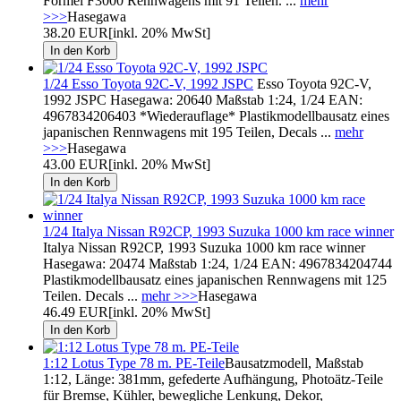
Formel F3000 Rennwagens mit 91 Teilen. ...
mehr
>>>
Hasegawa
38.20 EUR
[inkl. 20% MwSt]
1/24 Esso Toyota 92C-V, 1992 JSPC
Esso Toyota 92C-V,
1992 JSPC Hasegawa: 20640 Maßstab 1:24, 1/24 EAN:
4967834206403 *Wiederauflage* Plastikmodellbausatz eines
japanischen Rennwagens mit 195 Teilen, Decals ...
mehr
>>>
Hasegawa
43.00 EUR
[inkl. 20% MwSt]
1/24 Italya Nissan R92CP, 1993 Suzuka 1000 km race winner
Italya Nissan R92CP, 1993 Suzuka 1000 km race winner
Hasegawa: 20474 Maßstab 1:24, 1/24 EAN: 4967834204744
Plastikmodellbausatz eines japanischen Rennwagens mit 125
Teilen. Decals ...
mehr >>>
Hasegawa
46.49 EUR
[inkl. 20% MwSt]
1:12 Lotus Type 78 m. PE-Teile
Bausatzmodell, Maßstab
1:12, Länge: 381mm, gefederte Aufhängung, Photoätz-Teile
für Bremse, Kühler, bewegliche Lenkung, Dekor,