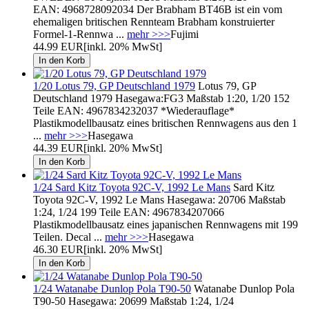
EAN: 4968728092034 Der Brabham BT46B ist ein vom
ehemaligen britischen Rennteam Brabham konstruierter
Formel-1-Rennwa ...
mehr >>>
Fujimi
44.99 EUR
[inkl. 20% MwSt]
1/20 Lotus 79, GP Deutschland 1979
Lotus 79, GP
Deutschland 1979 Hasegawa:FG3 Maßstab 1:20, 1/20 152
Teile EAN: 4967834232037 *Wiederauflage*
Plastikmodellbausatz eines britischen Rennwagens aus den 1
...
mehr >>>
Hasegawa
44.39 EUR
[inkl. 20% MwSt]
1/24 Sard Kitz Toyota 92C-V, 1992 Le Mans
Sard Kitz
Toyota 92C-V, 1992 Le Mans Hasegawa: 20706 Maßstab
1:24, 1/24 199 Teile EAN: 4967834207066
Plastikmodellbausatz eines japanischen Rennwagens mit 199
Teilen. Decal ...
mehr >>>
Hasegawa
46.30 EUR
[inkl. 20% MwSt]
1/24 Watanabe Dunlop Pola T90-50
Watanabe Dunlop Pola
T90-50 Hasegawa: 20699 Maßstab 1:24, 1/24