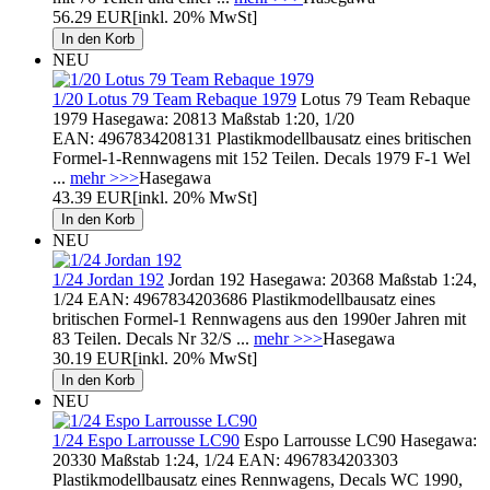
56.29 EUR
[inkl. 20% MwSt]
NEU
1/20 Lotus 79 Team Rebaque 1979
Lotus 79 Team Rebaque
1979 Hasegawa: 20813 Maßstab 1:20, 1/20
EAN: 4967834208131 Plastikmodellbausatz eines britischen
Formel-1-Rennwagens mit 152 Teilen. Decals 1979 F-1 Wel
...
mehr >>>
Hasegawa
43.39 EUR
[inkl. 20% MwSt]
NEU
1/24 Jordan 192
Jordan 192 Hasegawa: 20368 Maßstab 1:24,
1/24 EAN: 4967834203686 Plastikmodellbausatz eines
britischen Formel-1 Rennwagens aus den 1990er Jahren mit
83 Teilen. Decals Nr 32/S ...
mehr >>>
Hasegawa
30.19 EUR
[inkl. 20% MwSt]
NEU
1/24 Espo Larrousse LC90
Espo Larrousse LC90 Hasegawa:
20330 Maßstab 1:24, 1/24 EAN: 4967834203303
Plastikmodellbausatz eines Rennwagens, Decals WC 1990,