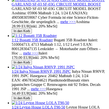
GARLAND SF-03 SF-03G CIRCUIT MODEL BOOST
GARLAND SF-03 SF-03G CIRCUIT MODEL BOOST
Aoshima: 05906 Maßstab 1:24, 1/24 EAN(JAN):
4905083059067 Cyber ​​Formula ist eine Science-Fiction-
Geschichte, die ursprünglich ...
mehr >>>
Aoshima
28.99 EUR
[inkl. 20% MwSt]
1:12 Bugatti 35B Roadster
Bugatti 35B Roadster Italeri:
510004713; 4713 Maßstab 1:12, 1/12 Level 5 EAN:
8001283047135 Lenkräder – Motorhaube zum Öffnen –
Hoc ...
mehr >>>
Italeri
170.00 EUR
[inkl. 20% MwSt]
1/24 Italya Nissan R90VP, 1991 JSPC
Italya Nissan R90VP,
1991 JSPC Hasegawa: 20462 Maßstab 1:24, 1/24
EAN: 4967834204621 Plastikmodellbausatz eines
japanischen Gruppe C Rennwagens mit 92 Teilen. Decals
1991 JSP ...
mehr >>>
Hasegawa
34.49 EUR
[inkl. 20% MwSt]
1/24 Leyton House LOLA T90-50
Leyton House LOLA