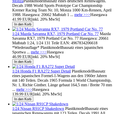
Monza
Plastikmodellbausatz eines deutschen Rennwagens.
Decals 1988 World Sports Prototype Car Championship
Kremer Racing Team Nr. 10, Monza 1000 Km-Rennen, April
1988. Hasegawa: 20662 Maßstab 1 ...
mehr >>>
Hasegawa
41.99 EUR
[inkl. 20% MwSt]
1/24 Mazda Savanna RX7, 1979 Portland Car No. 77
Mazda
Savanna RX7, 1979 Portland Car No. 77 Hasegawa: 20661
Maßstab 1:24, 1/24 131 Teile EAN: 4967834206618
*Wiederauflage* Plastikmodellbausatz eines japanischen
Sportwa ...
mehr >>>
Hasegawa
46.99 EUR
[inkl. 20% MwSt]
1/24 Honda F1 RA272 Super Detail
Plastikmodellbausatz
eines japanischen Formel-1-Wagens aus den 1960er Jahren
mit 140 Teilen. Decals 1965 Formula 1 World Championship,
Nr. 1, Richie Ginther. Länge gebaut 164,5 mm / Breite 70 mm
...
mehr >>>
Hasegawa
139.99 EUR
[inkl. 20% MwSt]
1/24 Nissan R91CP Shakedown
Plastikmodellbausatz eines
japanischen Rennwagens mit 123 Teilen. Decals 1991 All