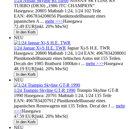
1/24 Nissan Skyline Rs Turbo
NISSAN SKYLINE RS
TURBO (DR30) „1986 JTC CHAMPION“
Hasegawa: 20805 Maßstab 1:24, 1/24 102 Teile
EAN: 4967834208056 Plastikmodellbausatz eines
japanischen A ...
mehr >>>
Hasegawa
72.49 EUR
[inkl. 20% MwSt]
NEU
1/24 Jaguar Xj-S H.E. TWR
Jaguar Xj-S H.E. TWR
Hasegawa: 20800 Maßstab 1:24, 1/24 EAN: 4967834208001
Plastikmodellbausatz eines britischen Autos mit 155 Teilen.
Decals der 1985 Brathurst 1000km r ...
mehr >>>
Hasegawa
48.19 EUR
[inkl. 20% MwSt]
NEU
1/24 Trampio Skyline GT-R 1990
Trampio Skyline GT-R
1990 Hasegawa: 20791 Maßstab 1:24, 1/24 135 Teile
EAN: 4967834207912 Plastikmodellbausatz eines
japanischen Rennwagens mit 135 Teilen. Decal der J ...
mehr
>>>
Hasegawa
47.59 EUR
[inkl. 20% MwSt]
NEU