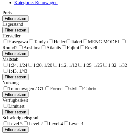
Kategorie: Rennwagen
Preis
Lagerstand
Hersteller
Hasegawa
Tamiya
Heller
Italeri
MENG MODEL
Round2
Aoshima
Atlantis
Fujimi
Revell
Maßstab
1:24, 1/24
1:20, 1/20
1:12, 1/12
1:25, 1/25
1:32, 1/32
1:43, 1/43
Nutzung
Tourenwagen / GT
Formel
zivil
Cabrio
Verfügbarkeit
Limitiert
Schwierigkeitsgrad
Level 5
Level 2
Level 4
Level 3