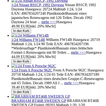
1/24 Nissan R91CP, 1992 Daytona
Nissan R91CP, 1992
Daytona Hasegawa: 20724 Maßstab 1:24, 1/24
EAN: 4967834207240 Plastikmodellbausatz eines
japanischen Rennwagens mit 126 Teilen. Decals 1992
Daytona 24 hour ...
mehr >>>
Hasegawa
49.90 EUR
[inkl. 20% MwSt]
1/24 Williams FW14B
Williams FW14B Hasegawa: 20719
Maßstab 1:24, 1/24 90 Teile EAN: 4967834207196
*Wiederauflage* Plastikmodellbausatz eines britischen
Formel-1-Rennwagens mit 90 Teilen ...
mehr >>>
Hasegawa
44.09 EUR
[inkl. 20% MwSt]
1/24 From A Porsche 962C
From A Porsche 962C Hasegawa:
20718 Maßstab 1:24, 1/24 65 Teile EAN: 4967834207189
Plastikmodellbausatz eines deutschen Gruppe-C-Rennwagens
mit 65 Teilen. Decals 1989 All J ...
mehr >>>
Hasegawa
39.40 EUR
[inkl. 20% MwSt]
BRABHAM BT46B SWEDEN GP
BRABHAM BT46B
SWEDEN GP Fujimi: 09203 Maßstab 1:20, 1/20