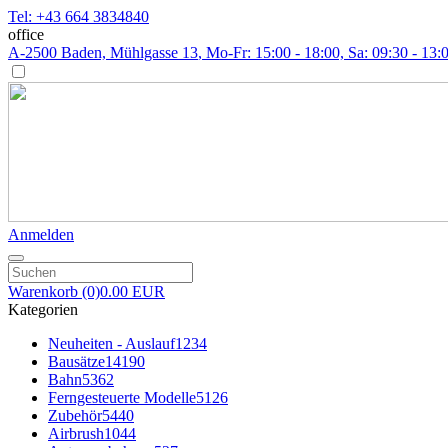
Tel: +43 664 3834840
office
A-2500 Baden, Mühlgasse 13
, Mo-Fr: 15:00 - 18:00, Sa: 09:30 - 13:
Anmelden
Warenkorb
(0)
0.00 EUR
Kategorien
Neuheiten - Auslauf
1234
Bausätze
14190
Bahn
5362
Ferngesteuerte Modelle
5126
Zubehör
5440
Airbrush
1044