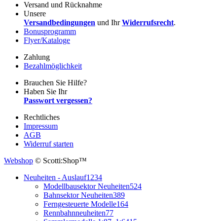
Versand und Rücknahme
Unsere
Versandbedingungen
und Ihr
Widerrufsrecht
.
Bonusprogramm
Flyer/Kataloge
Zahlung
Bezahlmöglichkeit
Brauchen Sie Hilfe?
Haben Sie Ihr
Passwort vergessen?
Rechtliches
Impressum
AGB
Widerruf starten
Webshop
© Scotti:Shop™
Neuheiten - Auslauf
1234
Modellbausektor Neuheiten
524
Bahnsektor Neuheiten
389
Ferngesteuerte Modelle
164
Rennbahnneuheiten
77