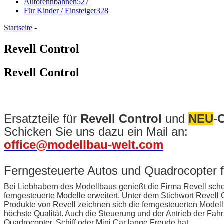
Autorennbahnen
527
Für Kinder / Einsteiger
328
Startseite
-
Revell Control
Revell Control
Ersatzteile für
Revell Control
und
NEU
-
C
Schicken Sie uns dazu ein Mail an:
office@modellbau-welt.com
Ferngesteuerte Autos und Quadrocopter 
Bei Liebhabern des Modellbaus genießt die Firma Revell scho
ferngesteuerte Modelle erweitert. Unter dem Stichwort Revell 
Produkte von Revell zeichnen sich die ferngesteuerten Model
höchste Qualität. Auch die Steuerung und der Antrieb der Fa
Quadrocopter, Schiff oder Mini Car lange Freude hat.