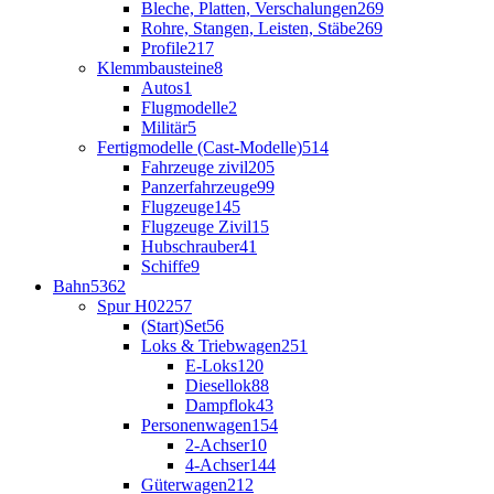
Bleche, Platten, Verschalungen
269
Rohre, Stangen, Leisten, Stäbe
269
Profile
217
Klemmbausteine
8
Autos
1
Flugmodelle
2
Militär
5
Fertigmodelle (Cast-Modelle)
514
Fahrzeuge zivil
205
Panzerfahrzeuge
99
Flugzeuge
145
Flugzeuge Zivil
15
Hubschrauber
41
Schiffe
9
Bahn
5362
Spur H0
2257
(Start)Set
56
Loks & Triebwagen
251
E-Loks
120
Diesellok
88
Dampflok
43
Personenwagen
154
2-Achser
10
4-Achser
144
Güterwagen
212