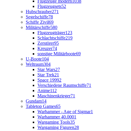
Flugzeuge modern
1038
Flugzeugsets
52
Hubschrauber
271
Segelschiffe
78
Schiffe Zivil
69
Militärschiffe
580
Flugzeugträger
123
Schlachtschiffe
219
Zerstörer
95
Kreuzer
74
sonstige Militärboote
69
U-Boote
104
Weltraum
304
Star Wars
27
Star Trek
21
Space 1999
2
Verschiedene Raumschiffe
71
Anime
112
Maschinenkrieger
71
Gundam
14
Tabletop Games
65
Warhammer - Age of Sigmar
1
Warhammer 40.000
1
Wargaming Tools
35
Wargaming Figuren
28