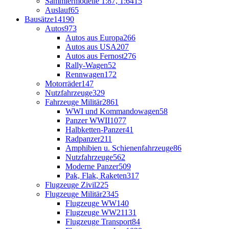
Sammlermodelle 1:87, 1:64
15
Auslauf
65
Bausätze
14190
Autos
973
Autos aus Europa
266
Autos aus USA
207
Autos aus Fernost
276
Rally-Wagen
52
Rennwagen
172
Motorräder
147
Nutzfahrzeuge
329
Fahrzeuge Militär
2861
WWI und Kommandowagen
58
Panzer WWII
1077
Halbketten-Panzer
41
Radpanzer
211
Amphibien u. Schienenfahrzeuge
86
Nutzfahrzeuge
562
Moderne Panzer
509
Pak, Flak, Raketen
317
Flugzeuge Zivil
225
Flugzeuge Militär
2345
Flugzeuge WW1
40
Flugzeuge WW2
1131
Flugzeuge Transport
84