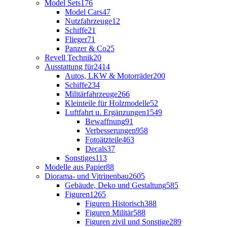
Model Sets
176
Model Cars
47
Nutzfahrzeuge
12
Schiffe
21
Flieger
71
Panzer & Co
25
Revell Technik
20
Ausstattung für
2414
Autos, LKW & Motorräder
200
Schiffe
234
Militärfahrzeuge
266
Kleinteile für Holzmodelle
52
Luftfahrt u. Ergänzungen
1549
Bewaffnung
91
Verbesserungen
958
Fotoätzteile
463
Decals
37
Sonstiges
113
Modelle aus Papier
88
Diorama- und Vitrinenbau
2605
Gebäude, Deko und Gestaltung
585
Figuren
1265
Figuren Historisch
388
Figuren Militär
588
Figuren zivil und Sonstige
289