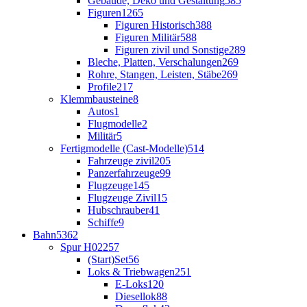
Gebäude, Deko und Gestaltung
585
Figuren
1265
Figuren Historisch
388
Figuren Militär
588
Figuren zivil und Sonstige
289
Bleche, Platten, Verschalungen
269
Rohre, Stangen, Leisten, Stäbe
269
Profile
217
Klemmbausteine
8
Autos
1
Flugmodelle
2
Militär
5
Fertigmodelle (Cast-Modelle)
514
Fahrzeuge zivil
205
Panzerfahrzeuge
99
Flugzeuge
145
Flugzeuge Zivil
15
Hubschrauber
41
Schiffe
9
Bahn
5362
Spur H0
2257
(Start)Set
56
Loks & Triebwagen
251
E-Loks
120
Diesellok
88