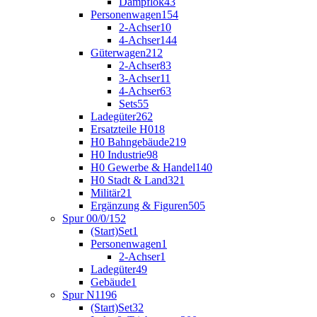
Dampflok
43
Personenwagen
154
2-Achser
10
4-Achser
144
Güterwagen
212
2-Achser
83
3-Achser
11
4-Achser
63
Sets
55
Ladegüter
262
Ersatzteile H0
18
H0 Bahngebäude
219
H0 Industrie
98
H0 Gewerbe & Handel
140
H0 Stadt & Land
321
Militär
21
Ergänzung & Figuren
505
Spur 00/0/1
52
(Start)Set
1
Personenwagen
1
2-Achser
1
Ladegüter
49
Gebäude
1
Spur N
1196
(Start)Set
32