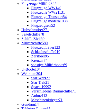
Flugzeuge Militär
2345
Flugzeuge WW1
40
Flugzeuge WW2
1131
Flugzeuge Transport
84
Flugzeuge modern
1038
Flugzeugsets
52
Hubschrauber
271
Segelschiffe
78
Schiffe Zivil
69
Militärschiffe
580
Flugzeugträger
123
Schlachtschiffe
219
Zerstörer
95
Kreuzer
74
sonstige Militärboote
69
U-Boote
104
Weltraum
304
Star Wars
27
Star Trek
21
Space 1999
2
Verschiedene Raumschiffe
71
Anime
112
Maschinenkrieger
71
Gundam
14
Tabletop Games
65