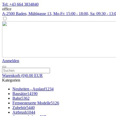
Tel: +43 664 3834840
office
A-2500 Baden, Mühlgasse 13
, Mo-Fr: 15:00 - 18:00, Sa: 09:30 - 13:
Anmelden
Warenkorb
(0)
0.00 EUR
Kategorien
Neuheiten - Auslauf
1234
Bausätze
14190
Bahn
5362
Ferngesteuerte Modelle
5126
Zubehör
5440
Airbrush
1044