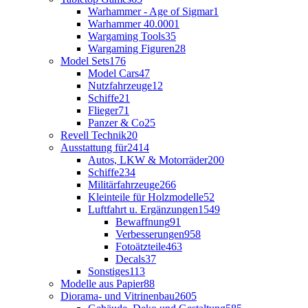
Warhammer - Age of Sigmar
1
Warhammer 40.000
1
Wargaming Tools
35
Wargaming Figuren
28
Model Sets
176
Model Cars
47
Nutzfahrzeuge
12
Schiffe
21
Flieger
71
Panzer & Co
25
Revell Technik
20
Ausstattung für
2414
Autos, LKW & Motorräder
200
Schiffe
234
Militärfahrzeuge
266
Kleinteile für Holzmodelle
52
Luftfahrt u. Ergänzungen
1549
Bewaffnung
91
Verbesserungen
958
Fotoätzteile
463
Decals
37
Sonstiges
113
Modelle aus Papier
88
Diorama- und Vitrinenbau
2605