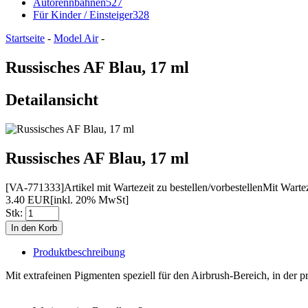
Autorennbahnen
527
Für Kinder / Einsteiger
328
Startseite
-
Model Air
-
Russisches AF Blau, 17 ml
Detailansicht
Russisches AF Blau, 17 ml
[VA-771333]
Artikel mit Wartezeit zu bestellen/vorbestellen
Mit Wartez
3.40 EUR
[inkl. 20% MwSt]
Stk:
Produktbeschreibung
Mit extrafeinen Pigmenten speziell für den Airbrush-Bereich, in der p