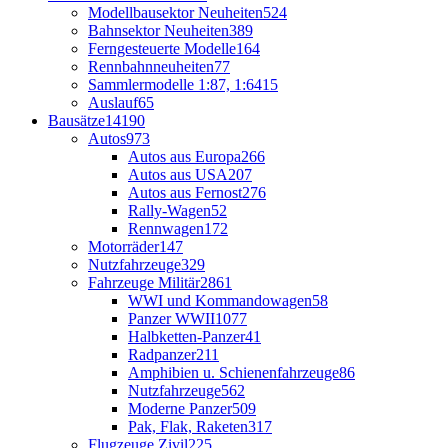
Modellbausektor Neuheiten
524
Bahnsektor Neuheiten
389
Ferngesteuerte Modelle
164
Rennbahnneuheiten
77
Sammlermodelle 1:87, 1:64
15
Auslauf
65
Bausätze
14190
Autos
973
Autos aus Europa
266
Autos aus USA
207
Autos aus Fernost
276
Rally-Wagen
52
Rennwagen
172
Motorräder
147
Nutzfahrzeuge
329
Fahrzeuge Militär
2861
WWI und Kommandowagen
58
Panzer WWII
1077
Halbketten-Panzer
41
Radpanzer
211
Amphibien u. Schienenfahrzeuge
86
Nutzfahrzeuge
562
Moderne Panzer
509
Pak, Flak, Raketen
317
Flugzeuge Zivil
225