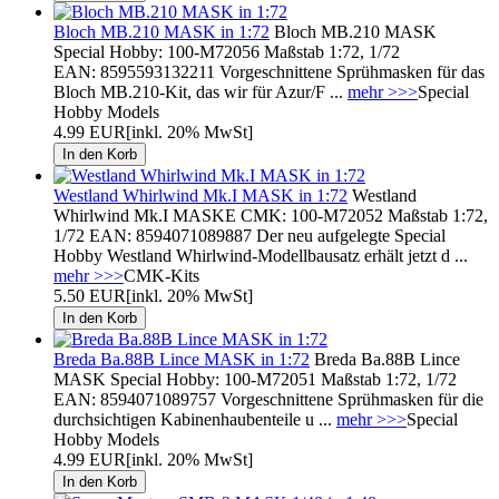
Bloch MB.210 MASK in 1:72
Bloch MB.210 MASK
Special Hobby: 100-M72056 Maßstab 1:72, 1/72
EAN: 8595593132211 Vorgeschnittene Sprühmasken für das
Bloch MB.210-Kit, das wir für Azur/F ...
mehr >>>
Special
Hobby Models
4.99 EUR
[inkl. 20% MwSt]
Westland Whirlwind Mk.I MASK in 1:72
Westland
Whirlwind Mk.I MASKE CMK: 100-M72052 Maßstab 1:72,
1/72 EAN: 8594071089887 Der neu aufgelegte Special
Hobby Westland Whirlwind-Modellbausatz erhält jetzt d ...
mehr >>>
CMK-Kits
5.50 EUR
[inkl. 20% MwSt]
Breda Ba.88B Lince MASK in 1:72
Breda Ba.88B Lince
MASK Special Hobby: 100-M72051 Maßstab 1:72, 1/72
EAN: 8594071089757 Vorgeschnittene Sprühmasken für die
durchsichtigen Kabinenhaubenteile u ...
mehr >>>
Special
Hobby Models
4.99 EUR
[inkl. 20% MwSt]