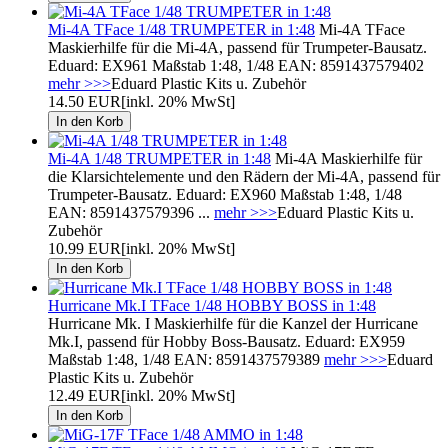
Mi-4A TFace 1/48 TRUMPETER in 1:48
Mi-4A TFace
Maskierhilfe für die Mi-4A, passend für Trumpeter-Bausatz.
Eduard: EX961 Maßstab 1:48, 1/48 EAN: 8591437579402
mehr >>>
Eduard Plastic Kits u. Zubehör
14.50 EUR
[inkl. 20% MwSt]
Mi-4A 1/48 TRUMPETER in 1:48
Mi-4A Maskierhilfe für
die Klarsichtelemente und den Rädern der Mi-4A, passend für
Trumpeter-Bausatz. Eduard: EX960 Maßstab 1:48, 1/48
EAN: 8591437579396 ...
mehr >>>
Eduard Plastic Kits u.
Zubehör
10.99 EUR
[inkl. 20% MwSt]
Hurricane Mk.I TFace 1/48 HOBBY BOSS in 1:48
Hurricane Mk. I Maskierhilfe für die Kanzel der Hurricane
Mk.I, passend für Hobby Boss-Bausatz. Eduard: EX959
Maßstab 1:48, 1/48 EAN: 8591437579389
mehr >>>
Eduard
Plastic Kits u. Zubehör
12.49 EUR
[inkl. 20% MwSt]