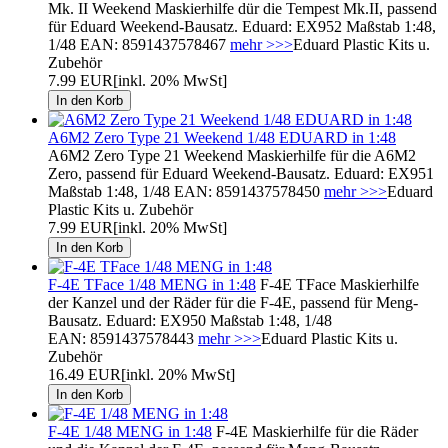
Mk. II Weekend Maskierhilfe dür die Tempest Mk.II, passend
für Eduard Weekend-Bausatz. Eduard: EX952 Maßstab 1:48,
1/48 EAN: 8591437578467
mehr >>>
Eduard Plastic Kits u.
Zubehör
7.99 EUR
[inkl. 20% MwSt]
A6M2 Zero Type 21 Weekend 1/48 EDUARD in 1:48
A6M2 Zero Type 21 Weekend Maskierhilfe für die A6M2
Zero, passend für Eduard Weekend-Bausatz. Eduard: EX951
Maßstab 1:48, 1/48 EAN: 8591437578450
mehr >>>
Eduard
Plastic Kits u. Zubehör
7.99 EUR
[inkl. 20% MwSt]
F-4E TFace 1/48 MENG in 1:48
F-4E TFace Maskierhilfe
der Kanzel und der Räder für die F-4E, passend für Meng-
Bausatz. Eduard: EX950 Maßstab 1:48, 1/48
EAN: 8591437578443
mehr >>>
Eduard Plastic Kits u.
Zubehör
16.49 EUR
[inkl. 20% MwSt]
F-4E 1/48 MENG in 1:48
F-4E Maskierhilfe für die Räder