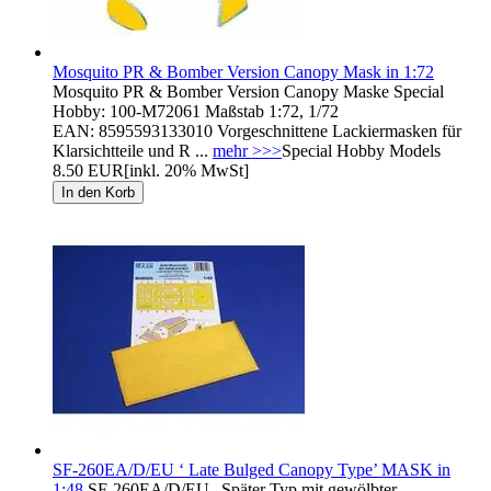
Mosquito PR & Bomber Version Canopy Mask in 1:72
Mosquito PR & Bomber Version Canopy Maske Special
Hobby: 100-M72061 Maßstab 1:72, 1/72
EAN: 8595593133010 Vorgeschnittene Lackiermasken für
Klarsichtteile und R ...
mehr >>>
Special Hobby Models
8.50 EUR
[inkl. 20% MwSt]
SF-260EA/D/EU ‘ Late Bulged Canopy Type’ MASK in
1:48
SF-260EA/D/EU „Später Typ mit gewölbter