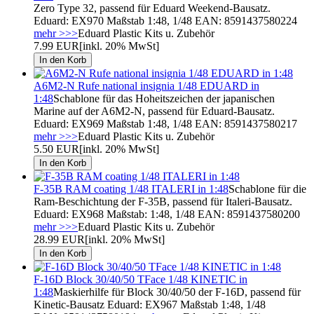
Zero Type 32, passend für Eduard Weekend-Bausatz.
Eduard: EX970 Maßstab 1:48, 1/48 EAN: 8591437580224
mehr >>>
Eduard Plastic Kits u. Zubehör
7.99 EUR
[inkl. 20% MwSt]
A6M2-N Rufe national insignia 1/48 EDUARD in
1:48
Schablone für das Hoheitszeichen der japanischen
Marine auf der A6M2-N, passend für Eduard-Bausatz.
Eduard: EX969 Maßstab 1:48, 1/48 EAN: 8591437580217
mehr >>>
Eduard Plastic Kits u. Zubehör
5.50 EUR
[inkl. 20% MwSt]
F-35B RAM coating 1/48 ITALERI in 1:48
Schablone für die
Ram-Beschichtung der F-35B, passend für Italeri-Bausatz.
Eduard: EX968 Maßstab: 1:48, 1/48 EAN: 8591437580200
mehr >>>
Eduard Plastic Kits u. Zubehör
28.99 EUR
[inkl. 20% MwSt]
F-16D Block 30/40/50 TFace 1/48 KINETIC in
1:48
Maskierhilfe für Block 30/40/50 der F-16D, passend für
Kinetic-Bausatz Eduard: EX967 Maßstab 1:48, 1/48