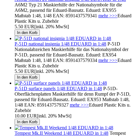
A6M2 Typ 21 Maskierhilfe der Nationalsymbole für die
A6M2, passend für Eduard-Bausatz. Eduard: EX955
Maßstab 1:48, 1/48 EAN: 8591437579341
mehr >>>
Eduard
Plastic Kits u. Zubehör
5.50 EUR
[inkl. 20% MwSt]
P-51D national insignia 1/48 EDUARD in 1:48
P-51D
Nationalabzeichen Maskierhilfe für das Nationalsymbol der
P-51D, passend für Eduard-Bausatz. Eduard: EX954
Maßstab 1:48, 1/48 EAN: 8591437579334
mehr >>>
Eduard
Plastic Kits u. Zubehör
5.50 EUR
[inkl. 20% MwSt]
P-51D surface panels 1/48 EDUARD in 1:48
P-51D-
Oberflächenplatten Maskierhilfe für denn Rumpf der P-51D,
passend für Eduard-Bausatz. Eduard: EX953 Maßstab 1:48,
1/48 EAN: 8591437579327
mehr >>>
Eduard Plastic Kits u.
Zubehör
10.00 EUR
[inkl. 20% MwSt]
Tempest Mk.II Weekend 1/48 EDUARD in 1:48
Tempest