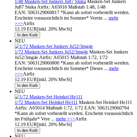
1/48 Masken-Set Junkers Ju87 Stuka
Masken-Set Junkers
Ju87 Stuka Airfix: A65016 Maßstab 1:48, 1/48
EAN: 5063129060817 *Kann ab sofort vorbestellt werden.
Erscheint voraussichtlich im Sommer* Verein ...
mehr
>>>
Airfix
12.19 EUR
[inkl. 20% MwSt]
NEU
1/72 Masken-Set Junkers Ju52/3mg4e
Masken-Set Junkers
Ju52/3mg4e Airfix: A65015 Maßstab 1:72, 1/72
EAN: 5063129060800 *Kann ab sofort vorbestellt werden.
Erscheint voraussichtlich im Sommer* Dieses ...
mehr
>>>
Airfix
12.19 EUR
[inkl. 20% MwSt]
NEU
1/72 Masken-Set Heinkel He111
Masken-Set Heinkel He111
Airfix: A65014 Maßstab 1:72, 1/72 EAN: 5063129060794
*Kann ab sofort vorbestellt werden. Erscheint voraussichtlich
im Frühjahr* Vere ...
mehr >>>
Airfix
12.19 EUR
[inkl. 20% MwSt]
NEU