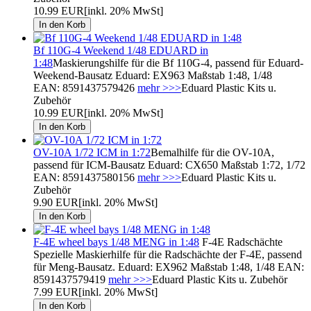
10.99 EUR
[inkl. 20% MwSt]
Bf 110G-4 Weekend 1/48 EDUARD in
1:48
Maskierungshilfe für die Bf 110G-4, passend für Eduard-
Weekend-Bausatz Eduard: EX963 Maßstab 1:48, 1/48
EAN: 8591437579426
mehr >>>
Eduard Plastic Kits u.
Zubehör
10.99 EUR
[inkl. 20% MwSt]
OV-10A 1/72 ICM in 1:72
Bemalhilfe für die OV-10A,
passend für ICM-Bausatz Eduard: CX650 Maßstab 1:72, 1/72
EAN: 8591437580156
mehr >>>
Eduard Plastic Kits u.
Zubehör
9.90 EUR
[inkl. 20% MwSt]
F-4E wheel bays 1/48 MENG in 1:48
F-4E Radschächte
Spezielle Maskierhilfe für die Radschächte der F-4E, passend
für Meng-Bausatz. Eduard: EX962 Maßstab 1:48, 1/48 EAN:
8591437579419
mehr >>>
Eduard Plastic Kits u. Zubehör
7.99 EUR
[inkl. 20% MwSt]