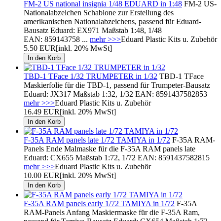
FM-2 US national insignia 1/48 EDUARD in 1:48
FM-2 US-
Nationalabzeichen Schablone zur Erstellung des
amerikanischen Nationalabzeichens, passend für Eduard-
Bausatz Eduard: EX971 Maßstab 1:48, 1/48
EAN: 859143758 ...
mehr >>>
Eduard Plastic Kits u. Zubehör
5.50 EUR
[inkl. 20% MwSt]
TBD-1 TFace 1/32 TRUMPETER in 1/32
TBD-1 TFace
Maskierfolie für die TBD-1, passend für Trumpeter-Bausatz
Eduard: JX317 Maßstab 1:32, 1/32 EAN: 8591437582853
mehr >>>
Eduard Plastic Kits u. Zubehör
16.49 EUR
[inkl. 20% MwSt]
F-35A RAM panels late 1/72 TAMIYA in 1/72
F-35A RAM-
Panels Ende Malmaske für die F-35A RAM panels late
Eduard: CX655 Maßstab 1:72, 1/72 EAN: 8591437582815
mehr >>>
Eduard Plastic Kits u. Zubehör
10.00 EUR
[inkl. 20% MwSt]
F-35A RAM panels early 1/72 TAMIYA in 1/72
F-35A
RAM-Panels Anfang Maskiermaske für die F-35A Ram,