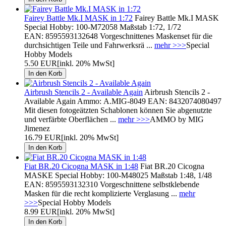
Fairey Battle Mk.I MASK in 1:72
Fairey Battle Mk.I MASK
Special Hobby: 100-M72058 Maßstab 1:72, 1/72
EAN: 8595593132648 Vorgeschnittenes Maskenset für die
durchsichtigen Teile und Fahrwerksrä ...
mehr >>>
Special
Hobby Models
5.50 EUR
[inkl. 20% MwSt]
Airbrush Stencils 2 - Available Again
Airbrush Stencils 2 -
Available Again Ammo: A.MIG-8049 EAN: 8432074080497
Mit diesen fotogeätzten Schablonen können Sie abgenutzte
und verfärbte Oberflächen ...
mehr >>>
AMMO by MIG
Jimenez
16.79 EUR
[inkl. 20% MwSt]
Fiat BR.20 Cicogna MASK in 1:48
Fiat BR.20 Cicogna
MASKE Special Hobby: 100-M48025 Maßstab 1:48, 1/48
EAN: 8595593132310 Vorgeschnittene selbstklebende
Masken für die recht komplizierte Verglasung ...
mehr
>>>
Special Hobby Models
8.99 EUR
[inkl. 20% MwSt]