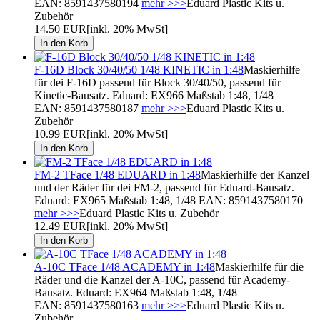
EAN: 8591437580194
mehr >>>
Eduard Plastic Kits u.
Zubehör
14.50 EUR
[inkl. 20% MwSt]
F-16D Block 30/40/50 1/48 KINETIC in 1:48
Maskierhilfe
für dei F-16D passend für Block 30/40/50, passend für
Kinetic-Bausatz. Eduard: EX966 Maßstab 1:48, 1/48
EAN: 8591437580187
mehr >>>
Eduard Plastic Kits u.
Zubehör
10.99 EUR
[inkl. 20% MwSt]
FM-2 TFace 1/48 EDUARD in 1:48
Maskierhilfe der Kanzel
und der Räder für dei FM-2, passend für Eduard-Bausatz.
Eduard: EX965 Maßstab 1:48, 1/48 EAN: 8591437580170
mehr >>>
Eduard Plastic Kits u. Zubehör
12.49 EUR
[inkl. 20% MwSt]
A-10C TFace 1/48 ACADEMY in 1:48
Maskierhilfe für die
Räder und die Kanzel der A-10C, passend für Academy-
Bausatz. Eduard: EX964 Maßstab 1:48, 1/48
EAN: 8591437580163
mehr >>>
Eduard Plastic Kits u.
Zubehör