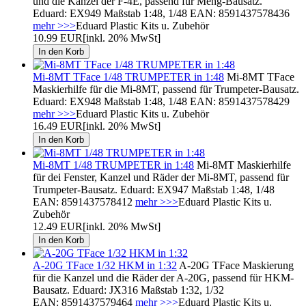
und die Kanzel der F-4E, passend für Meng-Bausatz.
Eduard: EX949 Maßstab 1:48, 1/48 EAN: 8591437578436
mehr >>>
Eduard Plastic Kits u. Zubehör
10.99 EUR
[inkl. 20% MwSt]
Mi-8MT TFace 1/48 TRUMPETER in 1:48
Mi-8MT TFace
Maskierhilfe für die Mi-8MT, passend für Trumpeter-Bausatz.
Eduard: EX948 Maßstab 1:48, 1/48 EAN: 8591437578429
mehr >>>
Eduard Plastic Kits u. Zubehör
16.49 EUR
[inkl. 20% MwSt]
Mi-8MT 1/48 TRUMPETER in 1:48
Mi-8MT Maskierhilfe
für dei Fenster, Kanzel und Räder der Mi-8MT, passend für
Trumpeter-Bausatz. Eduard: EX947 Maßstab 1:48, 1/48
EAN: 8591437578412
mehr >>>
Eduard Plastic Kits u.
Zubehör
12.49 EUR
[inkl. 20% MwSt]
A-20G TFace 1/32 HKM in 1:32
A-20G TFace Maskierung
für die Kanzel und die Räder der A-20G, passend für HKM-
Bausatz. Eduard: JX316 Maßstab 1:32, 1/32
EAN: 8591437579464
mehr >>>
Eduard Plastic Kits u.