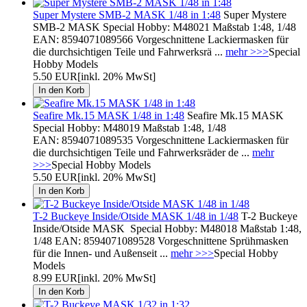
Super Mystere SMB-2 MASK 1/48 in 1:48
Super Mystere
SMB-2 MASK Special Hobby: M48021 Maßstab 1:48, 1/48
EAN: 8594071089566 Vorgeschnittene Lackiermasken für
die durchsichtigen Teile und Fahrwerksrä ...
mehr >>>
Special
Hobby Models
5.50 EUR
[inkl. 20% MwSt]
Seafire Mk.15 MASK 1/48 in 1:48
Seafire Mk.15 MASK
Special Hobby: M48019 Maßstab 1:48, 1/48
EAN: 8594071089535 Vorgeschnittene Lackiermasken für
die durchsichtigen Teile und Fahrwerksräder de ...
mehr
>>>
Special Hobby Models
5.50 EUR
[inkl. 20% MwSt]
T-2 Buckeye Inside/Otside MASK 1/48 in 1/48
T-2 Buckeye
Inside/Otside MASK Special Hobby: M48018 Maßstab 1:48,
1/48 EAN: 8594071089528 Vorgeschnittene Sprühmasken
für die Innen- und Außenseit ...
mehr >>>
Special Hobby
Models
8.99 EUR
[inkl. 20% MwSt]