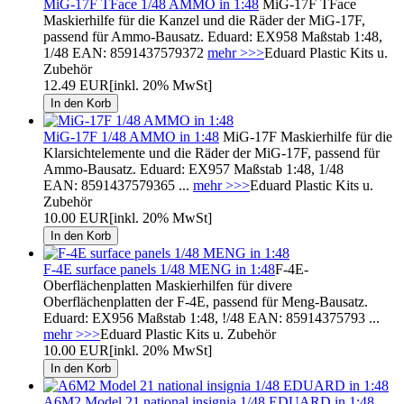
MiG-17F TFace 1/48 AMMO in 1:48
MiG-17F TFace
Maskierhilfe für die Kanzel und die Räder der MiG-17F,
passend für Ammo-Bausatz. Eduard: EX958 Maßstab 1:48,
1/48 EAN: 8591437579372
mehr >>>
Eduard Plastic Kits u.
Zubehör
12.49 EUR
[inkl. 20% MwSt]
MiG-17F 1/48 AMMO in 1:48
MiG-17F Maskierhilfe für die
Klarsichtelemente und die Räder der MiG-17F, passend für
Ammo-Bausatz. Eduard: EX957 Maßstab 1:48, 1/48
EAN: 8591437579365 ...
mehr >>>
Eduard Plastic Kits u.
Zubehör
10.00 EUR
[inkl. 20% MwSt]
F-4E surface panels 1/48 MENG in 1:48
F-4E-
Oberflächenplatten Maskierhilfen für divere
Oberflächenplatten der F-4E, passend für Meng-Bausatz.
Eduard: EX956 Maßstab 1:48, !/48 EAN: 85914375793 ...
mehr >>>
Eduard Plastic Kits u. Zubehör
10.00 EUR
[inkl. 20% MwSt]
A6M2 Model 21 national insignia 1/48 EDUARD in 1:48