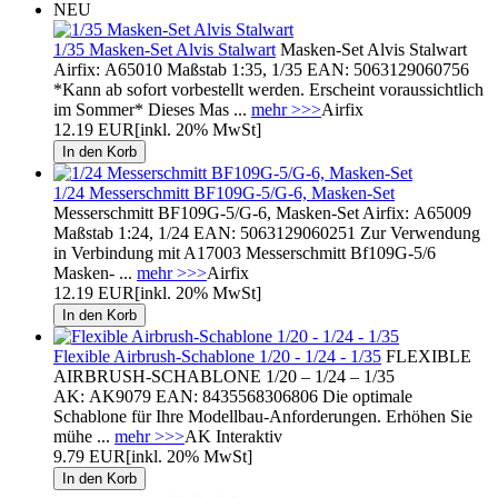
NEU
1/35 Masken-Set Alvis Stalwart
Masken-Set Alvis Stalwart
Airfix: A65010 Maßstab 1:35, 1/35 EAN: 5063129060756
*Kann ab sofort vorbestellt werden. Erscheint voraussichtlich
im Sommer* Dieses Mas ...
mehr >>>
Airfix
12.19 EUR
[inkl. 20% MwSt]
1/24 Messerschmitt BF109G-5/G-6, Masken-Set
Messerschmitt BF109G-5/G-6, Masken-Set Airfix: A65009
Maßstab 1:24, 1/24 EAN: 5063129060251 Zur Verwendung
in Verbindung mit A17003 Messerschmitt Bf109G-5/6
Masken- ...
mehr >>>
Airfix
12.19 EUR
[inkl. 20% MwSt]
Flexible Airbrush-Schablone 1/20 - 1/24 - 1/35
FLEXIBLE
AIRBRUSH-SCHABLONE 1/20 – 1/24 – 1/35
AK: AK9079 EAN: 8435568306806 Die optimale
Schablone für Ihre Modellbau-Anforderungen. Erhöhen Sie
mühe ...
mehr >>>
AK Interaktiv
9.79 EUR
[inkl. 20% MwSt]