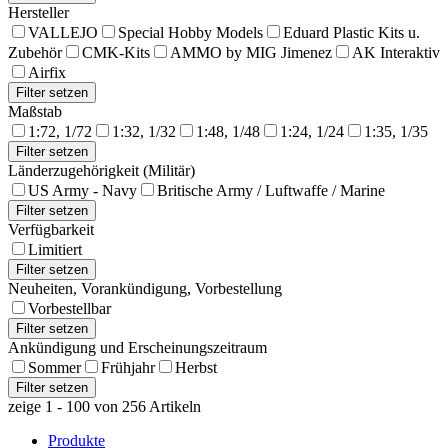
Hersteller
VALLEJO
Special Hobby Models
Eduard Plastic Kits u.
Zubehör
CMK-Kits
AMMO by MIG Jimenez
AK Interaktiv
Airfix
Maßstab
1:72, 1/72
1:32, 1/32
1:48, 1/48
1:24, 1/24
1:35, 1/35
Länderzugehörigkeit (Militär)
US Army - Navy
Britische Army / Luftwaffe / Marine
Verfügbarkeit
Limitiert
Neuheiten, Vorankündigung, Vorbestellung
Vorbestellbar
Ankündigung und Erscheinungszeitraum
Sommer
Frühjahr
Herbst
zeige 1 - 100 von 256 Artikeln
Produkte