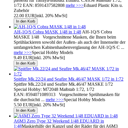
passend für Tamiya-Bausatz Eduard: CX654 Maßstab 1:72,
1/72 EAN: 8591437582808
mehr >>>
Eduard Plastic Kits u.
Zubehör
22.00 EUR
[inkl. 20% MwSt]
AH-1Q/S Cobra MASK 1/48 in 1:48
AH-1Q/S Cobra
MASKE 1/48 Vorgeschnittene Masken, die Ihnen beim
Sprühlackieren sowohl der Außen- als auch der Innenseite der
umfangreichen Kabinenhaubenverglasung der AH-1Q/S C ...
mehr >>>
Special Hobby Models
9.49 EUR
[inkl. 20% MwSt]
Spitfire Mk.22/24 and Seafire Mk.46/47 MASK 1/72 in 1:72
Spitfire Mk.22/24 und Seafire Mk.46/47 MASKE 1/72
Special Hobby: M72048 Maßstab 1:72, 1/72
EAN: 8594071089313 Vorgeschnittene Sprühmasken für
die durchsichti ...
mehr >>>
Special Hobby Models
5.50 EUR
[inkl. 20% MwSt]
A6M3 Zero Type 32 Weekend 1/48 EDUARD in
1:48
Maskierhilfe der Kanzel und der Räder für dei A6M3