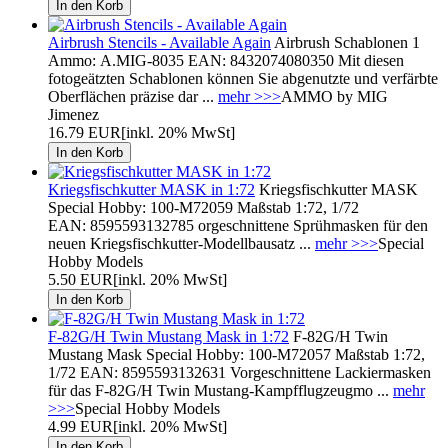
Airbrush Stencils - Available Again
Airbrush Schablonen 1
Ammo: A.MIG-8035 EAN: 8432074080350 Mit diesen
fotogeätzten Schablonen können Sie abgenutzte und verfärbte
Oberflächen präzise dar ...
mehr >>>
AMMO by MIG
Jimenez
16.79 EUR
[inkl. 20% MwSt]
Kriegsfischkutter MASK in 1:72
Kriegsfischkutter MASK
Special Hobby: 100-M72059 Maßstab 1:72, 1/72
EAN: 8595593132785 orgeschnittene Sprühmasken für den
neuen Kriegsfischkutter-Modellbausatz ...
mehr >>>
Special
Hobby Models
5.50 EUR
[inkl. 20% MwSt]
F-82G/H Twin Mustang Mask in 1:72
F-82G/H Twin
Mustang Mask Special Hobby: 100-M72057 Maßstab 1:72,
1/72 EAN: 8595593132631 Vorgeschnittene Lackiermasken
für das F-82G/H Twin Mustang-Kampfflugzeugmo ...
mehr
>>>
Special Hobby Models
4.99 EUR
[inkl. 20% MwSt]