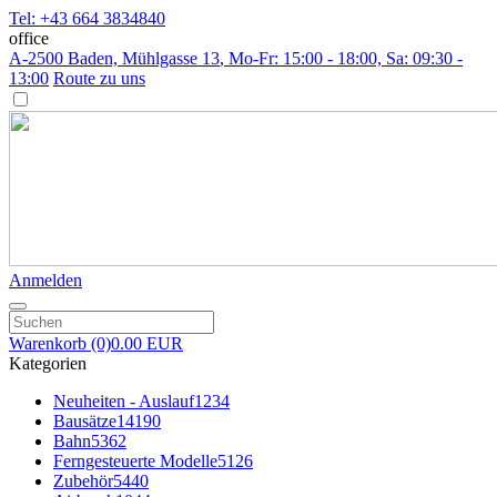
Tel: +43 664 3834840
office
A-2500 Baden, Mühlgasse 13
, Mo-Fr: 15:00 - 18:00, Sa: 09:30 -
13:00
Route zu uns
Anmelden
Warenkorb
(0)
0.00 EUR
Kategorien
Neuheiten - Auslauf
1234
Bausätze
14190
Bahn
5362
Ferngesteuerte Modelle
5126
Zubehör
5440