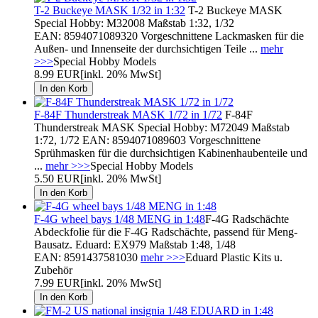
T-2 Buckeye MASK 1/32 in 1:32
T-2 Buckeye MASK
Special Hobby: M32008 Maßstab 1:32, 1/32
EAN: 8594071089320 Vorgeschnittene Lackmasken für die
Außen- und Innenseite der durchsichtigen Teile ...
mehr
>>>
Special Hobby Models
8.99 EUR
[inkl. 20% MwSt]
F-84F Thunderstreak MASK 1/72 in 1/72
F-84F
Thunderstreak MASK Special Hobby: M72049 Maßstab
1:72, 1/72 EAN: 8594071089603 Vorgeschnittene
Sprühmasken für die durchsichtigen Kabinenhaubenteile und
...
mehr >>>
Special Hobby Models
5.50 EUR
[inkl. 20% MwSt]
F-4G wheel bays 1/48 MENG in 1:48
F-4G Radschächte
Abdeckfolie für die F-4G Radschächte, passend für Meng-
Bausatz. Eduard: EX979 Maßstab 1:48, 1/48
EAN: 8591437581030
mehr >>>
Eduard Plastic Kits u.
Zubehör
7.99 EUR
[inkl. 20% MwSt]