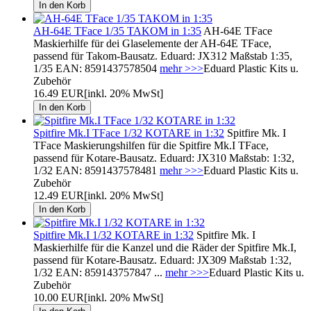
AH-64E TFace 1/35 TAKOM in 1:35
AH-64E TFace
Maskierhilfe für dei Glaselemente der AH-64E TFace,
passend für Takom-Bausatz. Eduard: JX312 Maßstab 1:35,
1/35 EAN: 8591437578504
mehr >>>
Eduard Plastic Kits u.
Zubehör
16.49 EUR
[inkl. 20% MwSt]
Spitfire Mk.I TFace 1/32 KOTARE in 1:32
Spitfire Mk. I
TFace Maskierungshilfen für die Spitfire Mk.I TFace,
passend für Kotare-Bausatz. Eduard: JX310 Maßstab: 1:32,
1/32 EAN: 8591437578481
mehr >>>
Eduard Plastic Kits u.
Zubehör
12.49 EUR
[inkl. 20% MwSt]
Spitfire Mk.I 1/32 KOTARE in 1:32
Spitfire Mk. I
Maskierhilfe für die Kanzel und die Räder der Spitfire Mk.I,
passend für Kotare-Bausatz. Eduard: JX309 Maßstab 1:32,
1/32 EAN: 859143757847 ...
mehr >>>
Eduard Plastic Kits u.
Zubehör
10.00 EUR
[inkl. 20% MwSt]