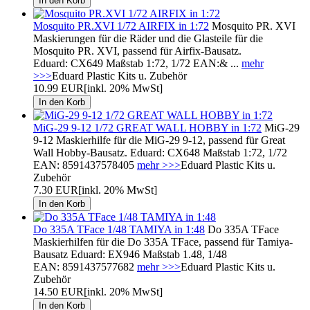
Mosquito PR.XVI 1/72 AIRFIX in 1:72
Mosquito PR. XVI
Maskierungen für die Räder und die Glasteile für die
Mosquito PR. XVI, passend für Airfix-Bausatz.
Eduard: CX649 Maßstab 1:72, 1/72 EAN:& ...
mehr
>>>
Eduard Plastic Kits u. Zubehör
10.99 EUR
[inkl. 20% MwSt]
MiG-29 9-12 1/72 GREAT WALL HOBBY in 1:72
MiG-29
9-12 Maskierhilfe für die MiG-29 9-12, passend für Great
Wall Hobby-Bausatz. Eduard: CX648 Maßstab 1:72, 1/72
EAN: 8591437578405
mehr >>>
Eduard Plastic Kits u.
Zubehör
7.30 EUR
[inkl. 20% MwSt]
Do 335A TFace 1/48 TAMIYA in 1:48
Do 335A TFace
Maskierhilfen für die Do 335A TFace, passend für Tamiya-
Bausatz Eduard: EX946 Maßstab 1.48, 1/48
EAN: 8591437577682
mehr >>>
Eduard Plastic Kits u.
Zubehör
14.50 EUR
[inkl. 20% MwSt]