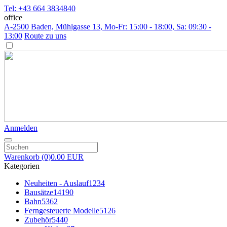
Tel: +43 664 3834840
office
A-2500 Baden, Mühlgasse 13
, Mo-Fr: 15:00 - 18:00, Sa: 09:30 -
13:00
Route zu uns
Anmelden
Warenkorb
(0)
0.00 EUR
Kategorien
Neuheiten - Auslauf
1234
Bausätze
14190
Bahn
5362
Ferngesteuerte Modelle
5126
Zubehör
5440