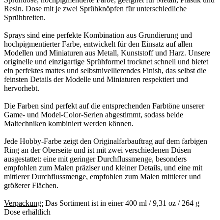
Resin. Dose mit je zwei Sprühknöpfen für unterschiedliche
Sprühbreiten.
Sprays sind eine perfekte Kombination aus Grundierung und
hochpigmentierter Farbe, entwickelt für den Einsatz auf allen
Modellen und Miniaturen aus Metall, Kunststoff und Harz. Unsere
originelle und einzigartige Sprühformel trocknet schnell und bietet
ein perfektes mattes und selbstnivellierendes Finish, das selbst die
feinsten Details der Modelle und Miniaturen respektiert und
hervorhebt.
Die Farben sind perfekt auf die entsprechenden Farbtöne unserer
Game- und Model-Color-Serien abgestimmt, sodass beide
Maltechniken kombiniert werden können.
Jede Hobby-Farbe zeigt den Originalfarbauftrag auf dem farbigen
Ring an der Oberseite und ist mit zwei verschiedenen Düsen
ausgestattet: eine mit geringer Durchflussmenge, besonders
empfohlen zum Malen präziser und kleiner Details, und eine mit
mittlerer Durchflussmenge, empfohlen zum Malen mittlerer und
größerer Flächen.
Verpackung:
Das Sortiment ist in einer 400 ml / 9,31 oz / 264 g
Dose erhältlich