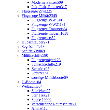
Moderne Panzer
509
Pak, Flak, Raketen
317
Flugzeuge Zivil
225
Flugzeuge Militär
2345
Flugzeuge WW1
40
Flugzeuge WW2
1131
Flugzeuge Transport
84
Flugzeuge modern
1038
Flugzeugsets
52
Hubschrauber
271
Segelschiffe
78
Schiffe Zivil
69
Militärschiffe
580
Flugzeugträger
123
Schlachtschiffe
219
Zerstörer
95
Kreuzer
74
sonstige Militärboote
69
U-Boote
104
Weltraum
304
Star Wars
27
Star Trek
21
Space 1999
2
Verschiedene Raumschiffe
71
Anime
112