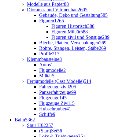
Modelle aus Papier
88
Diorama- und Vitrinenbau
2605
Gebäude, Deko und Gestaltung
585
Figuren
1265
Figuren Historisch
388
Figuren Militär
588
Figuren zivil und Sonstige
289
Bleche, Platten, Verschalungen
269
Rohre, Stangen, Leisten, Stäbe
269
Profile
217
Klemmbausteine
8
Autos
1
Flugmodelle
2
Militär
5
Fertigmodelle (Cast-Modelle)
514
Fahrzeuge zivil
205
Panzerfahrzeuge
99
Flugzeuge
145
Flugzeuge Zivil
15
Hubschrauber
41
Schiffe
9
Bahn
5362
Spur H0
2257
(Start)Set
56
Loks & Triebwagen
251