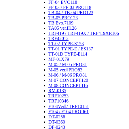
FF-04 EVO
118
FF-03 / FF-03 PRO
118
TB-04 / TB-04 PRO
123
TB-05 PRO
123
TB Evo.7
109
TA05 ver.II
126
TRF419 / TRF419X / TRF419XR
106
TRF420
12
TT-02 TYPE-S
153
TT-01 TYPE-E / ES
137
TT-01D TYPE-E
114
MF-01X
79
M-05 / M-05 PRO
81
M-05 ver.ⅡPRO
83
M-06 / M-06 PRO
81
M-07 CONCEPT
120
M-08 CONCEPT
116
RM-01
35
TRF102
53
TRF103
46
F104VerⅡ/ TRF101
51
F104 / F104 PROII
61
DT-02
56
DT-03
60
DF-02
43