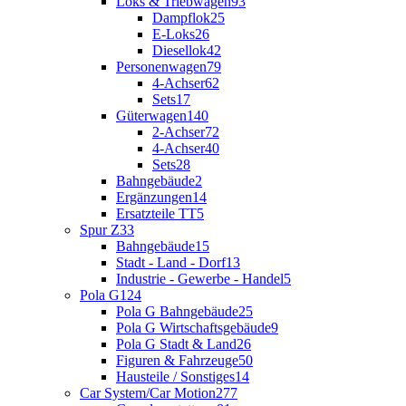
Loks & Triebwagen
93
Dampflok
25
E-Loks
26
Diesellok
42
Personenwagen
79
4-Achser
62
Sets
17
Güterwagen
140
2-Achser
72
4-Achser
40
Sets
28
Bahngebäude
2
Ergänzungen
14
Ersatzteile TT
5
Spur Z
33
Bahngebäude
15
Stadt - Land - Dorf
13
Industrie - Gewerbe - Handel
5
Pola G
124
Pola G Bahngebäude
25
Pola G Wirtschaftsgebäude
9
Pola G Stadt & Land
26
Figuren & Fahrzeuge
50
Hausteile / Sonstiges
14
Car System/Car Motion
277