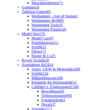
Maschinenkrieger
71
Gundam
14
Tabletop Games
65
Warhammer - Age of Sigmar
1
Warhammer 40.000
1
Wargaming Tools
35
Wargaming Figuren
28
Model Sets
176
Model Cars
47
Nutzfahrzeuge
12
Schiffe
21
Flieger
71
Panzer & Co
25
Revell Technik
20
Ausstattung für
2414
Autos, LKW & Motorräder
200
Schiffe
234
Militärfahrzeuge
266
Kleinteile für Holzmodelle
52
Luftfahrt u. Ergänzungen
1549
Bewaffnung
91
Verbesserungen
958
Fotoätzteile
463
Decals
37
Sonstiges
113