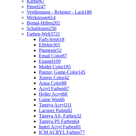
Kleber
67
Pinsel
247
Verdünnung - Reiniger - Lack
188
Werkzeuge
614
Bemal-Hilfen
202
Schablonen
256
Farben-Welt
3721
Farb-Sets
618
Effekte
365
Pigmente
52
Email Color
87
Enamel
109
Model Color
185
Panzer, Game-Color
145
Xpress Color
42
Aqua Color
88
Acryl Farben
87
Heller Acryl
68
Game Wash
6
Tamiya Acryl
111
Lacquer Paints
82
Tamiya AS- Farben
32
Tamiya PS Farben
64
Italeri Acryl Farben
81
ICM ACRYL Farben
77