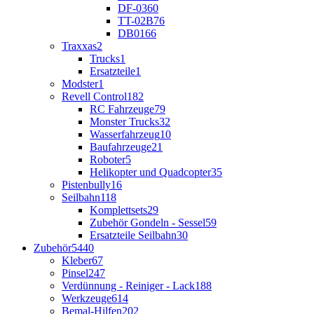
DF-03
60
TT-02B
76
DB01
66
Traxxas
2
Trucks
1
Ersatzteile
1
Modster
1
Revell Control
182
RC Fahrzeuge
79
Monster Trucks
32
Wasserfahrzeug
10
Baufahrzeuge
21
Roboter
5
Helikopter und Quadcopter
35
Pistenbully
16
Seilbahn
118
Komplettsets
29
Zubehör Gondeln - Sessel
59
Ersatzteile Seilbahn
30
Zubehör
5440
Kleber
67
Pinsel
247
Verdünnung - Reiniger - Lack
188
Werkzeuge
614
Bemal-Hilfen
202