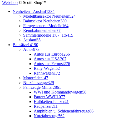
Webshop
© Scotti:Shop™
Neuheiten - Auslauf
1234
Modellbausektor Neuheiten
524
Bahnsektor Neuheiten
389
Ferngesteuerte Modelle
164
Rennbahnneuheiten
77
Sammlermodelle 1:87, 1:64
15
Auslauf
65
Bausätze
14190
Autos
973
Autos aus Europa
266
Autos aus USA
207
Autos aus Fernost
276
Rally-Wagen
52
Rennwagen
172
Motorräder
147
Nutzfahrzeuge
329
Fahrzeuge Militär
2861
WWI und Kommandowagen
58
Panzer WWII
1077
Halbketten-Panzer
41
Radpanzer
211
Amphibien u. Schienenfahrzeuge
86
Nutzfahrzeuge
562