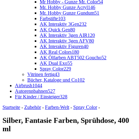
Mr Hobby - Gunze Mr. Color
54
Mr. Hobby Gunze Acryl
146
Mr. Hobby Gunze Gundum
51
Farbstifte
103
AK Interaktiv 3Gen
232
AK Quick Gen
80
AK Interaktiv 3gen AIR
120
AK Interaktiv 3gen AFV
80
AK Interaktiv Figuren
40
AK Real Colors
180
AK Ölfarben ABT502 Goucho
52
AK Dual Exo
55
Spray Color
229
Vitrinen fertig
43
Bücher, Kataloge und Co
102
Airbrush
1044
Autorennbahnen
527
Für Kinder / Einsteiger
328
Startseite
-
Zubehör
-
Farben-Welt
-
Spray Color
-
Silber, Fantasie Farben, Sprühdose, 400
ml