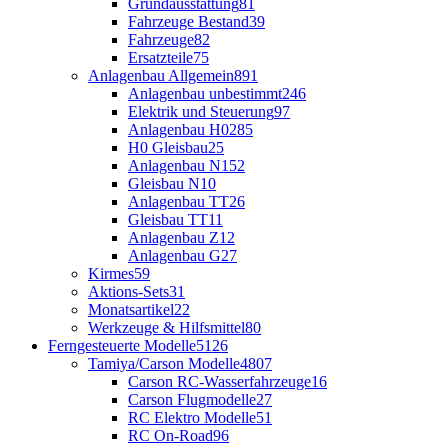
Grundausstattung
81
Fahrzeuge Bestand
39
Fahrzeuge
82
Ersatzteile
75
Anlagenbau Allgemein
891
Anlagenbau unbestimmt
246
Elektrik und Steuerung
97
Anlagenbau H0
285
H0 Gleisbau
25
Anlagenbau N
152
Gleisbau N
10
Anlagenbau TT
26
Gleisbau TT
11
Anlagenbau Z
12
Anlagenbau G
27
Kirmes
59
Aktions-Sets
31
Monatsartikel
22
Werkzeuge & Hilfsmittel
80
Ferngesteuerte Modelle
5126
Tamiya/Carson Modelle
4807
Carson RC-Wasserfahrzeuge
16
Carson Flugmodelle
27
RC Elektro Modelle
51
RC On-Road
96