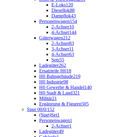
E-Loks
120
Diesellok
88
Dampflok
43
Personenwagen
154
2-Achser
10
4-Achser
144
Güterwagen
212
2-Achser
83
3-Achser
11
4-Achser
63
Sets
55
Ladegüter
262
Ersatzteile H0
18
H0 Bahngebäude
219
H0 Industrie
98
H0 Gewerbe & Handel
140
H0 Stadt & Land
321
Militär
21
Ergänzung & Figuren
505
Spur 00/0/1
52
(Start)Set
1
Personenwagen
1
2-Achser
1
Ladegüter
49
Gebäude
1