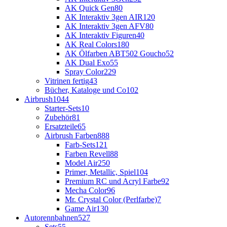
AK Quick Gen
80
AK Interaktiv 3gen AIR
120
AK Interaktiv 3gen AFV
80
AK Interaktiv Figuren
40
AK Real Colors
180
AK Ölfarben ABT502 Goucho
52
AK Dual Exo
55
Spray Color
229
Vitrinen fertig
43
Bücher, Kataloge und Co
102
Airbrush
1044
Starter-Sets
10
Zubehör
81
Ersatzteile
65
Airbrush Farben
888
Farb-Sets
121
Farben Revell
88
Model Air
250
Primer, Metallic, Spiel
104
Premium RC und Acryl Farbe
92
Mecha Color
96
Mr. Crystal Color (Perlfarbe)
7
Game Air
130
Autorennbahnen
527
Sets
55