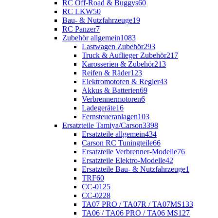
RC Off-Road & Buggys
60
RC LKW
50
Bau- & Nutzfahrzeuge
19
RC Panzer
7
Zubehör allgemein
1083
Lastwagen Zubehör
293
Truck & Auflieger Zubehör
217
Karosserien & Zubehör
213
Reifen & Räder
123
Elektromotoren & Regler
43
Akkus & Batterien
69
Verbrennermotoren
6
Ladegeräte
16
Fernsteueranlagen
103
Ersatzteile Tamiya/Carson
3398
Ersatzteile allgemein
434
Carson RC Tuningteile
66
Ersatzteile Verbrenner-Modelle
76
Ersatzteile Elektro-Modelle
42
Ersatzteile Bau- & Nutzfahrzeuge
1
TRF
60
CC-01
25
CC-02
28
TA07 PRO / TA07R / TA07MS
133
TA06 / TA06 PRO / TA06 MS
127