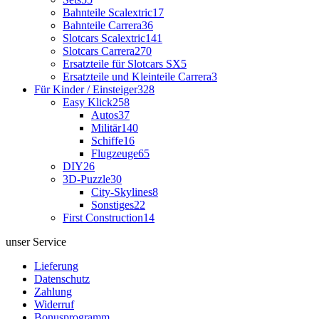
Bahnteile Scalextric
17
Bahnteile Carrera
36
Slotcars Scalextric
141
Slotcars Carrera
270
Ersatzteile für Slotcars SX
5
Ersatzteile und Kleinteile Carrera
3
Für Kinder / Einsteiger
328
Easy Klick
258
Autos
37
Militär
140
Schiffe
16
Flugzeuge
65
DIY
26
3D-Puzzle
30
City-Skylines
8
Sonstiges
22
First Construction
14
unser Service
Lieferung
Datenschutz
Zahlung
Widerruf
Bonusprogramm