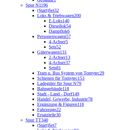
Spur N
1196
(Start)Set
32
Loks & Triebwagen
200
E-Loks
140
Diesellok
54
Dampflok
6
Personenwagen
57
4-Achser
5
Sets
52
Güterwagen
131
2-Achser
13
4-Achser
37
Sets
81
Tram u. Bus System von Tomytec
29
Schienen für Tomytec
153
Ladegüter für Spur N
79
Bahngebäude
118
Stadt - Land - Dorf
149
Handel, Gewerbe, Industrie
78
Ergänzung & Figuren
118
Fahrzeuge
22
Ersatzteile
30
Spur TT
340
(Start)Set
7