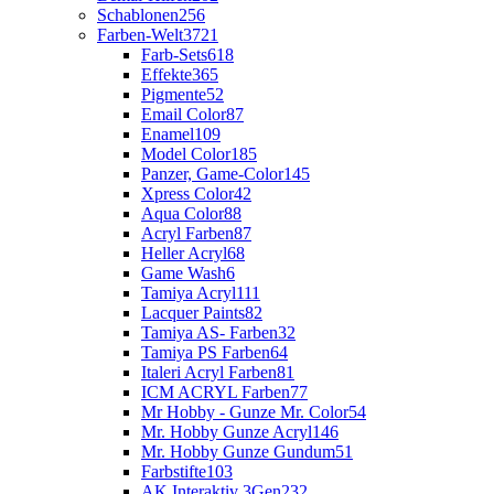
Schablonen
256
Farben-Welt
3721
Farb-Sets
618
Effekte
365
Pigmente
52
Email Color
87
Enamel
109
Model Color
185
Panzer, Game-Color
145
Xpress Color
42
Aqua Color
88
Acryl Farben
87
Heller Acryl
68
Game Wash
6
Tamiya Acryl
111
Lacquer Paints
82
Tamiya AS- Farben
32
Tamiya PS Farben
64
Italeri Acryl Farben
81
ICM ACRYL Farben
77
Mr Hobby - Gunze Mr. Color
54
Mr. Hobby Gunze Acryl
146
Mr. Hobby Gunze Gundum
51
Farbstifte
103
AK Interaktiv 3Gen
232