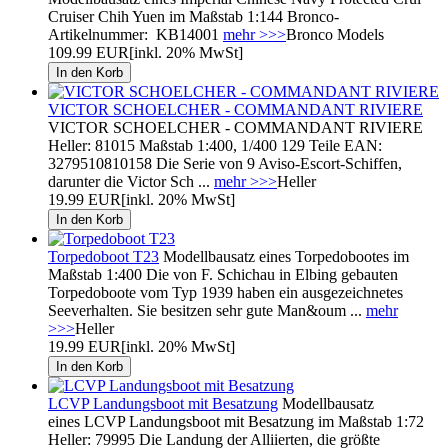
Cruiser Chih Yuen im Maßstab 1:144 Bronco-
Artikelnummer: KB14001
mehr >>>
Bronco Models
109.99 EUR
[inkl. 20% MwSt]
VICTOR SCHOELCHER - COMMANDANT RIVIERE
VICTOR SCHOELCHER - COMMANDANT RIVIERE
Heller: 81015 Maßstab 1:400, 1/400 129 Teile EAN:
3279510810158 Die Serie von 9 Aviso-Escort-Schiffen,
darunter die Victor Sch ...
mehr >>>
Heller
19.99 EUR
[inkl. 20% MwSt]
Torpedoboot T23
Modellbausatz eines Torpedobootes im
Maßstab 1:400 Die von F. Schichau in Elbing gebauten
Torpedoboote vom Typ 1939 haben ein ausgezeichnetes
Seeverhalten. Sie besitzen sehr gute Man&oum ...
mehr
>>>
Heller
19.99 EUR
[inkl. 20% MwSt]
LCVP Landungsboot mit Besatzung
Modellbausatz
eines LCVP Landungsboot mit Besatzung im Maßstab 1:72
Heller: 79995 Die Landung der Alliierten, die größte