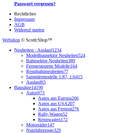
Passwort vergessen?
Rechtliches
Impressum
AGB
Widerruf starten
Webshop
© Scotti:Shop™
Neuheiten - Auslauf
1234
Modellbausektor Neuheiten
524
Bahnsektor Neuheiten
389
Ferngesteuerte Modelle
164
Rennbahnneuheiten
77
Sammlermodelle 1:87, 1:64
15
Auslauf
65
Bausätze
14190
Autos
973
Autos aus Europa
266
Autos aus USA
207
Autos aus Fernost
276
Rally-Wagen
52
Rennwagen
172
Motorräder
147
Nutzfahrzeuge
329