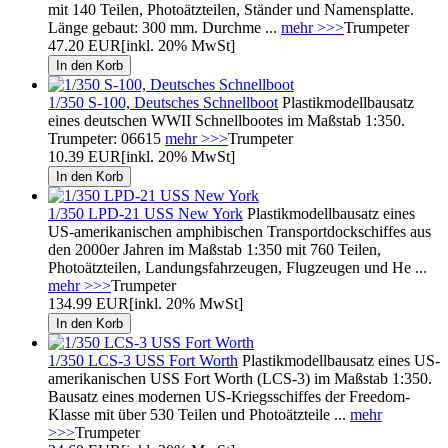
mit 140 Teilen, Photoätzteilen, Ständer und Namensplatte.
Länge gebaut: 300 mm. Durchme ...
mehr >>>
Trumpeter
47.20 EUR
[inkl. 20% MwSt]
1/350 S-100, Deutsches Schnellboot
Plastikmodellbausatz
eines deutschen WWII Schnellbootes im Maßstab 1:350.
Trumpeter: 06615
mehr >>>
Trumpeter
10.39 EUR
[inkl. 20% MwSt]
1/350 LPD-21 USS New York
Plastikmodellbausatz eines
US-amerikanischen amphibischen Transportdockschiffes aus
den 2000er Jahren im Maßstab 1:350 mit 760 Teilen,
Photoätzteilen, Landungsfahrzeugen, Flugzeugen und He ...
mehr >>>
Trumpeter
134.99 EUR
[inkl. 20% MwSt]
1/350 LCS-3 USS Fort Worth
Plastikmodellbausatz eines US-
amerikanischen USS Fort Worth (LCS-3) im Maßstab 1:350.
Bausatz eines modernen US-Kriegsschiffes der Freedom-
Klasse mit über 530 Teilen und Photoätzteile ...
mehr
>>>
Trumpeter