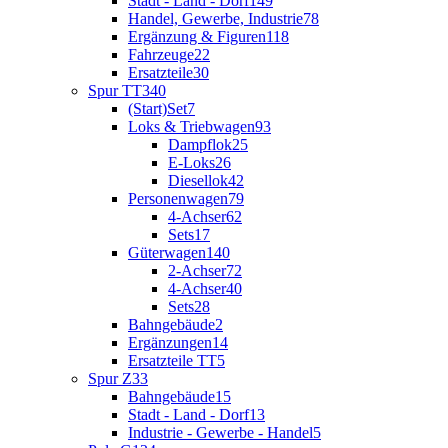
Stadt - Land - Dorf
149
Handel, Gewerbe, Industrie
78
Ergänzung & Figuren
118
Fahrzeuge
22
Ersatzteile
30
Spur TT
340
(Start)Set
7
Loks & Triebwagen
93
Dampflok
25
E-Loks
26
Diesellok
42
Personenwagen
79
4-Achser
62
Sets
17
Güterwagen
140
2-Achser
72
4-Achser
40
Sets
28
Bahngebäude
2
Ergänzungen
14
Ersatzteile TT
5
Spur Z
33
Bahngebäude
15
Stadt - Land - Dorf
13
Industrie - Gewerbe - Handel
5