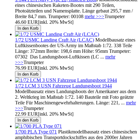
eines chinesischen Raketen-Bootes mit 290 Teilen,
Photoätzteilen und Namensplatte. Länge gebaut 295,7 mm /
Breite 84,7 mm. Trumpeter: 00108
mehr >>>
Trumpeter
46.60 EUR
[inkl. 20% MwSt]
1/72 USMC Landing Craft Air (LCAC)
Modellbausatz eines
Luftkissenbootes der US-Army im Maßstab 1:72. 338 Teile
Länge: 372mm Breite: 198,6 mm Höhe: 95mm Trumpeter:
07302 Das Landungsboot-Luftkissen (LC ...
mehr
>>>
Trumpeter
76.99 EUR
[inkl. 20% MwSt]
1/72 LCM 3 USN Fahrzeug Landungsboot 1944
Modellbausatz eines Landungsboots der Amerikaner aus dem
2. Weltkrieg im Maßstab 1:72. 140 Bauteile mit Foto geätzte
Teile Für Maschinengewehrhalterungen. Länge: 221, ...
mehr
>>>
Trumpeter
22.99 EUR
[inkl. 20% MwSt]
1/700 PLA Type 071
Plastikmodellbausatz eines chinesischen
amphibischen Transportdockschiffes aus den 2000er Jahren