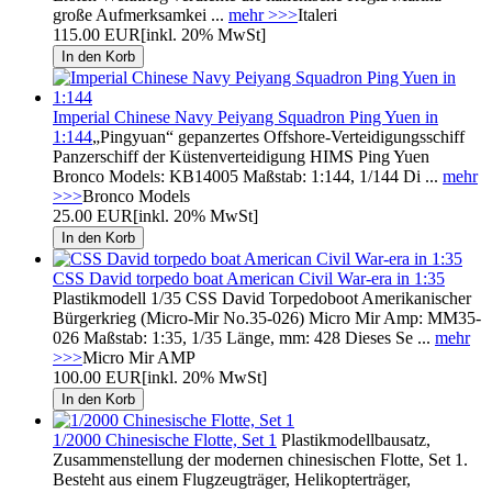
große Aufmerksamkei ...
mehr >>>
Italeri
115.00 EUR
[inkl. 20% MwSt]
Imperial Chinese Navy Peiyang Squadron Ping Yuen in
1:144
„Pingyuan“ gepanzertes Offshore-Verteidigungsschiff
Panzerschiff der Küstenverteidigung HIMS Ping Yuen
Bronco Models: KB14005 Maßstab: 1:144, 1/144 Di ...
mehr
>>>
Bronco Models
25.00 EUR
[inkl. 20% MwSt]
CSS David torpedo boat American Civil War-era in 1:35
Plastikmodell 1/35 CSS David Torpedoboot Amerikanischer
Bürgerkrieg (Micro-Mir No.35-026) Micro Mir Amp: MM35-
026 Maßstab: 1:35, 1/35 Länge, mm: 428 Dieses Se ...
mehr
>>>
Micro Mir AMP
100.00 EUR
[inkl. 20% MwSt]
1/2000 Chinesische Flotte, Set 1
Plastikmodellbausatz,
Zusammenstellung der modernen chinesischen Flotte, Set 1.
Besteht aus einem Flugzeugträger, Helikopterträger,