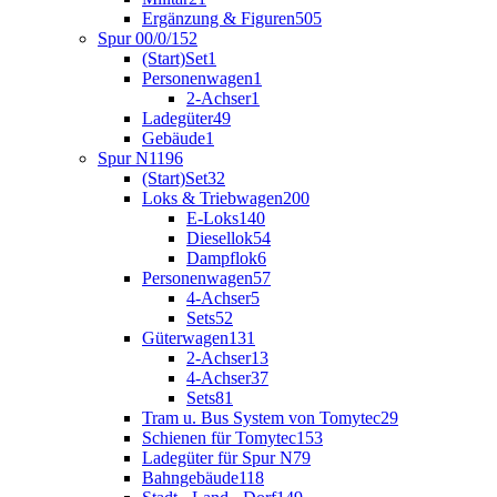
Ergänzung & Figuren
505
Spur 00/0/1
52
(Start)Set
1
Personenwagen
1
2-Achser
1
Ladegüter
49
Gebäude
1
Spur N
1196
(Start)Set
32
Loks & Triebwagen
200
E-Loks
140
Diesellok
54
Dampflok
6
Personenwagen
57
4-Achser
5
Sets
52
Güterwagen
131
2-Achser
13
4-Achser
37
Sets
81
Tram u. Bus System von Tomytec
29
Schienen für Tomytec
153
Ladegüter für Spur N
79
Bahngebäude
118