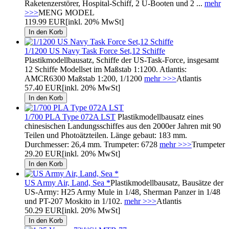
Raketenzerstörer, Hospital-Schiff, 2 U-Booten und 2 ...
mehr
>>>
MENG MODEL
119.99 EUR
[inkl. 20% MwSt]
1/1200 US Navy Task Force Set,12 Schiffe
Plastikmodellbausatz, Schiffe der US-Task-Force, insgesamt
12 Schiffe Modellset im Maßstab 1:1200. Atlantis:
AMCR6300 Maßstab 1:200, 1/1200
mehr >>>
Atlantis
57.40 EUR
[inkl. 20% MwSt]
1/700 PLA Type 072A LST
Plastikmodellbausatz eines
chinesischen Landungsschiffes aus den 2000er Jahren mit 90
Teilen und Photoätzteilen. Länge gebaut: 183 mm.
Durchmesser: 26,4 mm. Trumpeter: 6728
mehr >>>
Trumpeter
29.20 EUR
[inkl. 20% MwSt]
US Army Air, Land, Sea *
Plastikmodellbausatz, Bausätze der
US-Army: H25 Army Mule in 1/48, Sherman Panzer in 1/48
und PT-207 Moskito in 1/102.
mehr >>>
Atlantis
50.29 EUR
[inkl. 20% MwSt]