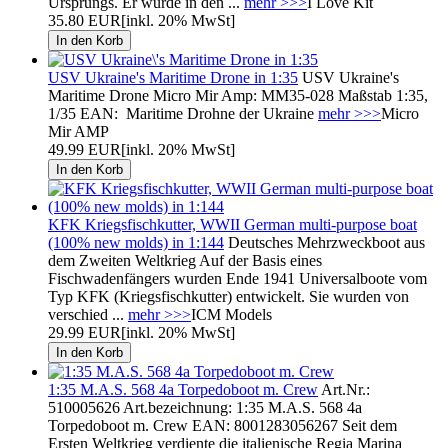
Ursprungs. Er wurde in den ...
mehr >>>
I Love Kit
35.80 EUR
[inkl. 20% MwSt]
USV Ukraine's Maritime Drone in 1:35
USV Ukraine's
Maritime Drone Micro Mir Amp: MM35-028 Maßstab 1:35,
1/35 EAN: Maritime Drohne der Ukraine
mehr >>>
Micro
Mir AMP
49.99 EUR
[inkl. 20% MwSt]
KFK Kriegsfischkutter, WWII German multi-purpose boat
(100% new molds) in 1:144
Deutsches Mehrzweckboot aus
dem Zweiten Weltkrieg Auf der Basis eines
Fischwadenfängers wurden Ende 1941 Universalboote vom
Typ KFK (Kriegsfischkutter) entwickelt. Sie wurden von
verschied ...
mehr >>>
ICM Models
29.99 EUR
[inkl. 20% MwSt]
1:35 M.A.S. 568 4a Torpedoboot m. Crew
Art.Nr.:
510005626 Art.bezeichnung: 1:35 M.A.S. 568 4a
Torpedoboot m. Crew EAN: 8001283056267 Seit dem
Ersten Weltkrieg verdiente die italienische Regia Marina