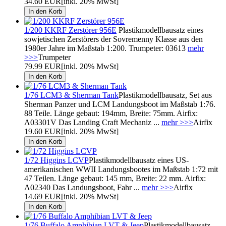
34.60 EUR
[inkl. 20% MwSt]
1/200 KKRF Zerstörer 956E
Plastikmodellbausatz eines
sowjetischen Zerstörers der Sovremenny Klasse aus den
1980er Jahre im Maßstab 1:200. Trumpeter: 03613
mehr
>>>
Trumpeter
79.99 EUR
[inkl. 20% MwSt]
1/76 LCM3 & Sherman Tank
Plastikmodellbausatz, Set aus
Sherman Panzer und LCM Landungsboot im Maßstab 1:76.
88 Teile. Länge gebaut: 194mm, Breite: 75mm. Airfix:
A03301V Das Landing Craft Mechaniz ...
mehr >>>
Airfix
19.60 EUR
[inkl. 20% MwSt]
1/72 Higgins LCVP
Plastikmodellbausatz eines US-
amerikanischen WWII Landungsbootes im Maßstab 1:72 mit
47 Teilen. Länge gebaut: 145 mm, Breite: 22 mm. Airfix:
A02340 Das Landungsboot, Fahr ...
mehr >>>
Airfix
14.69 EUR
[inkl. 20% MwSt]
1/76 Buffalo Amphibian LVT & Jeep
Plastikmodellbausatz