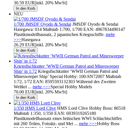
30.59 EUR
[inkl. 20% MwSt]
NEU
1/700 JMSDF Oyodo & Sendai
JMSDF Oyodo & Sendai
Hasegawa: 014 Maßstab 1:700, 1/700 EAN: 4967834490147
Plastikmodellbausatz, 2 japanischen Kriegsschiffe.
mehr
>>>
Hasegawa
26.29 EUR
[inkl. 20% MwSt]
Kriegsfischkutter ‘WWII German Patrol and Minesweeper
Ship’ in 1:72
Kriegsfischkutter ‘WWII German Patrol and
Minesweeper Ship’ Special Hobby: 100-SN72007 Maßstab
1:72, 1/72 EAN: 8595593132303 Während des Zweiten
Weltkri ...
mehr >>>
Special Hobby Models
70.00 EUR
[inkl. 20% MwSt]
1/350 HMS Lord Clive
HMS Lord Clive Hobby Boss: 86518
Maßstab 1:350, 1/350 EAN: 6939319265180
Plastikmodellbausatz eines britischen WWI Schlachtschiffes
mit 260 Teilen, Fotoätz- und Met ...
mehr >>>
Hobby Boss