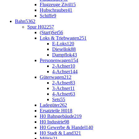
Flugzeuge Zivil
15
Hubschrauber
41
Schiffe
9
Bahn
5362
Spur H0
2257
(Start)Set
56
Loks & Triebwagen
251
E-Loks
120
Diesellok
88
Dampflok
43
Personenwagen
154
2-Achser
10
4-Achser
144
Güterwagen
212
2-Achser
83
3-Achser
11
4-Achser
63
Sets
55
Ladegüter
262
Ersatzteile H0
18
H0 Bahngebäude
219
H0 Industrie
98
H0 Gewerbe & Handel
140
H0 Stadt & Land
321
Militär
21