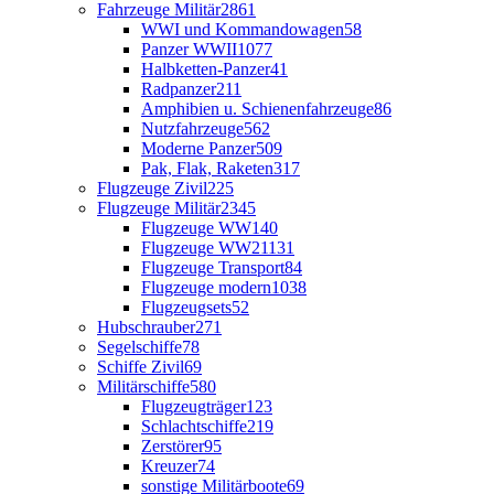
Fahrzeuge Militär
2861
WWI und Kommandowagen
58
Panzer WWII
1077
Halbketten-Panzer
41
Radpanzer
211
Amphibien u. Schienenfahrzeuge
86
Nutzfahrzeuge
562
Moderne Panzer
509
Pak, Flak, Raketen
317
Flugzeuge Zivil
225
Flugzeuge Militär
2345
Flugzeuge WW1
40
Flugzeuge WW2
1131
Flugzeuge Transport
84
Flugzeuge modern
1038
Flugzeugsets
52
Hubschrauber
271
Segelschiffe
78
Schiffe Zivil
69
Militärschiffe
580
Flugzeugträger
123
Schlachtschiffe
219
Zerstörer
95
Kreuzer
74
sonstige Militärboote
69