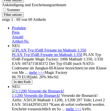
Ankündigung und Erscheinungszeitraum
Sommer
zeige 1 - 69 von 69 Artikeln
Produkte
Preis
Anzahl
Artikel-Nr.
NEU
PLAN Typ 054B Fregatte im Maßstab 1:350
PLAN Typ
054B Fregatte Magic Factory: 1006 Maßstab 1:350, 1/350
EAN: 6974715830372 Der Typ 054B (nach NATO-
Codename als Jiangkai-III-Klasse bezeichnet) ist eine Klasse
von Me ...
mehr >>>
Magic Factory
66.79 EUR
[inkl. 20% MwSt]
NEU
1:1200 Versenkt die Bismarck!
Versenkt die Bismarck!
Airfix: A50120 Maßstab 1:1200, 1/1200 297 Teile; Level 2
EAN: 5014429501203 *Kann ab sofort vorbestellt werden.
Erscheint voraussichtlich im So ...
mehr >>>
Airfix