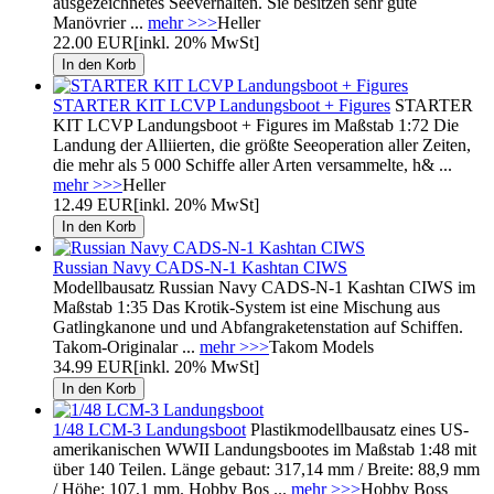
ausgezeichnetes Seeverhalten. Sie besitzen sehr gute
Manövrier ...
mehr >>>
Heller
22.00 EUR
[inkl. 20% MwSt]
STARTER KIT LCVP Landungsboot + Figures
STARTER
KIT LCVP Landungsboot + Figures im Maßstab 1:72 Die
Landung der Alliierten, die größte Seeoperation aller Zeiten,
die mehr als 5 000 Schiffe aller Arten versammelte, h& ...
mehr >>>
Heller
12.49 EUR
[inkl. 20% MwSt]
Russian Navy CADS-N-1 Kashtan CIWS
Modellbausatz Russian Navy CADS-N-1 Kashtan CIWS im
Maßstab 1:35 Das Krotik-System ist eine Mischung aus
Gatlingkanone und und Abfangraketenstation auf Schiffen.
Takom-Originalar ...
mehr >>>
Takom Models
34.99 EUR
[inkl. 20% MwSt]
1/48 LCM-3 Landungsboot
Plastikmodellbausatz eines US-
amerikanischen WWII Landungsbootes im Maßstab 1:48 mit
über 140 Teilen. Länge gebaut: 317,14 mm / Breite: 88,9 mm
/ Höhe: 107,1 mm. Hobby Bos ...
mehr >>>
Hobby Boss