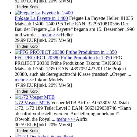
52.00 EUR
[inkl. 20% MwSt]
Frégate La Fayette in 1:400
Frégate La Fayette Heller: 81035
Maßstab 1:400, 1/400 95 Teile EAN: 3279510810356 Der
Bau der Fregatte „La Fayette“ begann am 15. Dezember 1990
und wurde ...
mehr >>>
Heller
29.99 EUR
[inkl. 20% MwSt]
FFG PROJECT 20380 Frühe Produktion in 1:350
FFG
PROJECT 20380 Frühe Produktion Takom: TAK6012
Maßstab 1:350, 1/350 EAN: 4897051423201 Die Projekt
20380, auch als Stereguschtschi-Klasse (russisch „Стерег ...
mehr >>>
Takom Models
47.99 EUR
[inkl. 20% MwSt]
1/72 Vosper MTB
Vosper MTB Airfix: A05280V Maßstab
1:72, 1/72 189 Teile; Level 3 EAN: 5063129038748 *Kann
ab sofort vorbestellt werden. Auslieferung unbekannt*
Obwohl die Royal ...
mehr >>>
Airfix
30.59 EUR
[inkl. 20% MwSt]