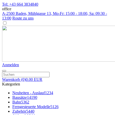
Tel: +43 664 3834840
office
A-2500 Baden, Mühlgasse 13
, Mo-Fr: 15:00 - 18:00, Sa: 09:30 -
13:00
Route zu uns
Anmelden
Warenkorb
(0)
0.00 EUR
Kategorien
Neuheiten - Auslauf
1234
Bausätze
14190
Bahn
5362
Ferngesteuerte Modelle
5126
Zubehör
5440