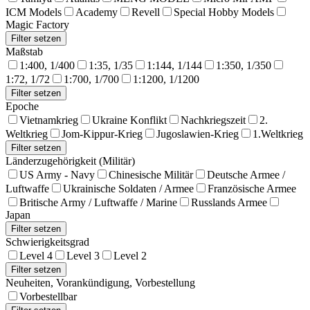
ICM Models
Academy
Revell
Special Hobby Models
Magic Factory
Maßstab
1:400, 1/400
1:35, 1/35
1:144, 1/144
1:350, 1/350
1:72, 1/72
1:700, 1/700
1:1200, 1/1200
Epoche
Vietnamkrieg
Ukraine Konflikt
Nachkriegszeit
2.
Weltkrieg
Jom-Kippur-Krieg
Jugoslawien-Krieg
1.Weltkrieg
Länderzugehörigkeit (Militär)
US Army - Navy
Chinesische Militär
Deutsche Armee /
Luftwaffe
Ukrainische Soldaten / Armee
Französische Armee
Britische Army / Luftwaffe / Marine
Russlands Armee
Japan
Schwierigkeitsgrad
Level 4
Level 3
Level 2
Neuheiten, Vorankündigung, Vorbestellung
Vorbestellbar