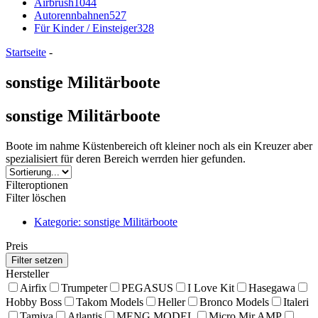
Airbrush
1044
Autorennbahnen
527
Für Kinder / Einsteiger
328
Startseite
-
sonstige Militärboote
sonstige Militärboote
Boote im nahme Küstenbereich oft kleiner noch als ein Kreuzer aber
spezialisiert für deren Bereich werrden hier gefunden.
Filteroptionen
Filter löschen
Kategorie: sonstige Militärboote
Preis
Hersteller
Airfix
Trumpeter
PEGASUS
I Love Kit
Hasegawa
Hobby Boss
Takom Models
Heller
Bronco Models
Italeri
Tamiya
Atlantis
MENG MODEL
Micro Mir AMP