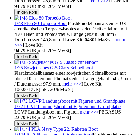
Durchmesser 145,8 mm. I Love Kit: ...
mehr >>>
I Love Kit
94.79 EUR
[inkl. 20% MwSt]
1/48 Elco 80 Torpedo Boot
Plastikmodellbausatz eines US-
amerikanischen Torpedo-Bootes aus den 1940er Jahren mit
450 Teilen und Photoätzteile. Länge gebaut 508 mm /
Durchmesser 145,8 mm. I Love Kit: 64801 Ma&s ...
mehr
>>>
I Love Kit
94.79 EUR
[inkl. 20% MwSt]
1/35 Sowjetisches G-5 Class Schnellboot
Plastikmodellbausatz eines sowjetischen Schnellbootes mit
über 210 Teilen und Photoätzteilen. Länge gebaut: 545,3 mm
/ Durchmesser 97,9 mm.
mehr >>>
I Love Kit
100.00 EUR
[inkl. 20% MwSt]
1/72 LCVP Landungsboot mit Figuren und Grundplatte
LCVP Landungsboot mit Figuren
mehr >>>
PEGASUS
22.79 EUR
[inkl. 20% MwSt]
1/144 PLA Navy Type 22, Raketen Boot
Plastikmodellbausatz