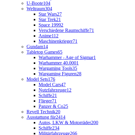
U-Boote
104
Weltraum
304
Star Wars
27
Star Trek
21
Space 1999
2
Verschiedene Raumschiffe
71
Anime
112
Maschinenkrieger
71
Gundam
14
Tabletop Games
65
Warhammer - Age of Sigmar
1
Warhammer 40.000
1
Wargaming Tools
35
Wargaming Figuren
28
Model Sets
176
Model Cars
47
Nutzfahrzeuge
12
Schiffe
21
Flieger
71
Panzer & Co
25
Revell Technik
20
Ausstattung für
2414
Autos, LKW & Motorräder
200
Schiffe
234
Militärfahrzeuge
266