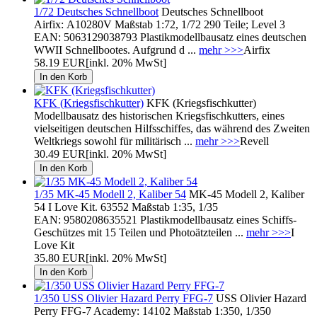
1/72 Deutsches Schnellboot
Deutsches Schnellboot
Airfix: A10280V Maßstab 1:72, 1/72 290 Teile; Level 3
EAN: 5063129038793 Plastikmodellbausatz eines deutschen
WWII Schnellbootes. Aufgrund d ...
mehr >>>
Airfix
58.19 EUR
[inkl. 20% MwSt]
KFK (Kriegsfischkutter)
KFK (Kriegsfischkutter)
Modellbausatz des historischen Kriegsfischkutters, eines
vielseitigen deutschen Hilfsschiffes, das während des Zweiten
Weltkriegs sowohl für militärisch ...
mehr >>>
Revell
30.49 EUR
[inkl. 20% MwSt]
1/35 MK-45 Modell 2, Kaliber 54
MK-45 Modell 2, Kaliber
54 I Love Kit. 63552 Maßstab 1:35, 1/35
EAN: 9580208635521 Plastikmodellbausatz eines Schiffs-
Geschützes mit 15 Teilen und Photoätzteilen ...
mehr >>>
I
Love Kit
35.80 EUR
[inkl. 20% MwSt]
1/350 USS Olivier Hazard Perry FFG-7
USS Olivier Hazard
Perry FFG-7 Academy: 14102 Maßstab 1:350, 1/350