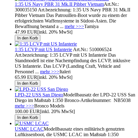
1:35 US Navy PBR 31 Mk.II Pibber Vietnam
Art.Nr.:
300035150 Art.bezeichnung: 1:35 US Navy PBR 31 Mk.II
Pibber Vietnam Das Patrouillen-Boot wurde zu einem der
erfolgreichsten Waffensysteme in Südost-Asien. Die
Bewaffnung bestand a ...
mehr >>>
Tamiya
47.99 EUR
[inkl. 20% MwSt]
1:35 LCVP mit US Infanterie
Art.Nr.: 510006524
Art.bezeichnung: 1:35 LCVP mit US Infanterie Das
Standmodell ist eine Nachempfindung des LCVP, inklusive
US Infanterie. Das LCVP (Landing Craft, Vehicle and
Personnel ...
mehr >>>
Italeri
65.99 EUR
[inkl. 20% MwSt]
LPD-22 USS San Diego
Modellbausatz der LPD-22 USS San
Diego im Maßstab 1:350 Bronco-Artikelnummer: NB5038
mehr >>>
Bronco Models
100.00 EUR
[inkl. 20% MwSt]
USMC LCAC
Modellbausatz eines militärisch genutzten
Luftkissenboot, die USMC LCAC im Maßstab 1:350