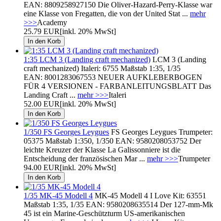
EAN: 8809258927150 Die Oliver-Hazard-Perry-Klasse war
eine Klasse von Fregatten, die von der United Stat ...
mehr
>>>
Academy
25.79 EUR
[inkl. 20% MwSt]
1:35 LCM 3 (Landing craft mechanized)
LCM 3 (Landing
craft mechanized) Italeri: 6755 Maßstab 1:35, 1/35
EAN: 8001283067553 NEUER AUFKLEBERBOGEN
FÜR 4 VERSIONEN - FARBANLEITUNGSBLATT Das
Landing Craft ...
mehr >>>
Italeri
52.00 EUR
[inkl. 20% MwSt]
1/350 FS Georges Leygues
FS Georges Leygues Trumpeter:
05375 Maßstab 1:350, 1/350 EAN: 9580208053752 Der
leichte Kreuzer der Klasse La Galissonniere ist die
Entscheidung der französischen Mar ...
mehr >>>
Trumpeter
94.00 EUR
[inkl. 20% MwSt]
1/35 MK-45 Modell 4
MK-45 Modell 4 I Love Kit: 63551
Maßstab 1:35, 1/35 EAN: 9580208635514 Der 127-mm-Mk
45 ist ein Marine-Geschützturm US-amerikanischen