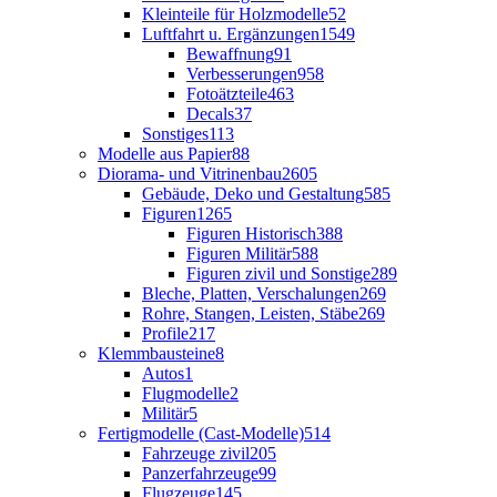
Kleinteile für Holzmodelle
52
Luftfahrt u. Ergänzungen
1549
Bewaffnung
91
Verbesserungen
958
Fotoätzteile
463
Decals
37
Sonstiges
113
Modelle aus Papier
88
Diorama- und Vitrinenbau
2605
Gebäude, Deko und Gestaltung
585
Figuren
1265
Figuren Historisch
388
Figuren Militär
588
Figuren zivil und Sonstige
289
Bleche, Platten, Verschalungen
269
Rohre, Stangen, Leisten, Stäbe
269
Profile
217
Klemmbausteine
8
Autos
1
Flugmodelle
2
Militär
5
Fertigmodelle (Cast-Modelle)
514
Fahrzeuge zivil
205
Panzerfahrzeuge
99
Flugzeuge
145