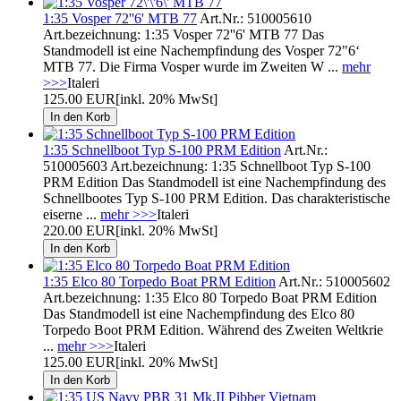
1:35 Vosper 72''6' MTB 77
Art.Nr.: 510005610
Art.bezeichnung: 1:35 Vosper 72''6' MTB 77 Das
Standmodell ist eine Nachempfindung des Vosper 72"6‘
MTB 77. Die Firma Vosper wurde im Zweiten W ...
mehr
>>>
Italeri
125.00 EUR
[inkl. 20% MwSt]
1:35 Schnellboot Typ S-100 PRM Edition
Art.Nr.:
510005603 Art.bezeichnung: 1:35 Schnellboot Typ S-100
PRM Edition Das Standmodell ist eine Nachempfindung des
Schnellbootes Typ S-100 PRM Edition. Das charakteristische
eiserne ...
mehr >>>
Italeri
220.00 EUR
[inkl. 20% MwSt]
1:35 Elco 80 Torpedo Boat PRM Edition
Art.Nr.: 510005602
Art.bezeichnung: 1:35 Elco 80 Torpedo Boat PRM Edition
Das Standmodell ist eine Nachempfindung des Elco 80
Torpedo Boot PRM Edition. Während des Zweiten Weltkrie
...
mehr >>>
Italeri
125.00 EUR
[inkl. 20% MwSt]