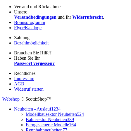
Versand und Rücknahme
Unsere
Versandbedingungen
und Ihr
Widerrufsrecht
.
Bonusprogramm
Flyer/Kataloge
Zahlung
Bezahlmöglichkeit
Brauchen Sie Hilfe?
Haben Sie Ihr
Passwort vergessen?
Rechtliches
Impressum
AGB
Widerruf starten
Webshop
© Scotti:Shop™
Neuheiten - Auslauf
1234
Modellbausektor Neuheiten
524
Bahnsektor Neuheiten
389
Ferngesteuerte Modelle
164
Rennbahnneuheiten
77