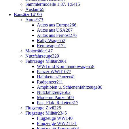
Sammlermodelle 1:87, 1:64
15
Auslauf
65
Bausätze
14190
Autos
973
Autos aus Europa
266
Autos aus USA
207
Autos aus Fernost
276
Rally-Wagen
52
Rennwagen
172
Motorräder
147
Nutzfahrzeuge
329
Fahrzeuge Militär
2861
WWI und Kommandowagen
58
Panzer WWII
1077
Halbketten-Panzer
41
Radpanzer
211
Amphibien u. Schienenfahrzeuge
86
Nutzfahrzeuge
562
Moderne Panzer
509
Pak, Flak, Raketen
317
Flugzeuge Zivil
225
Flugzeuge Militär
2345
Flugzeuge WW1
40
Flugzeuge WW2
1131
Flugzeuge Transport
84