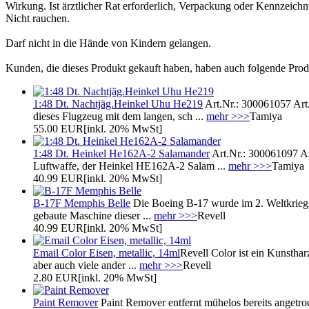
Wirkung. Ist ärztlicher Rat erforderlich, Verpackung oder Kennzeich
Nicht rauchen.
Darf nicht in die Hände von Kindern gelangen.
Kunden, die dieses Produkt gekauft haben, haben auch folgende Prod
1:48 Dt. Nachtjäg.Heinkel Uhu He219
Art.Nr.: 300061057 Ar
dieses Flugzeug mit dem langen, sch ...
mehr >>>
Tamiya
55.00 EUR
[inkl. 20% MwSt]
1:48 Dt. Heinkel He162A-2 Salamander
Art.Nr.: 300061097 Ar
Luftwaffe, der Heinkel HE162A-2 Salam ...
mehr >>>
Tamiya
40.99 EUR
[inkl. 20% MwSt]
B-17F Memphis Belle
Die Boeing B-17 wurde im 2. Weltkrieg 
gebaute Maschine dieser ...
mehr >>>
Revell
40.99 EUR
[inkl. 20% MwSt]
Email Color Eisen, metallic, 14ml
Revell Color ist ein Kunsthar
aber auch viele ander ...
mehr >>>
Revell
2.80 EUR
[inkl. 20% MwSt]
Paint Remover
Paint Remover entfernt mühelos bereits angetro