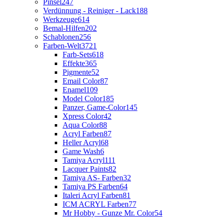
Pinsel
247
Verdünnung - Reiniger - Lack
188
Werkzeuge
614
Bemal-Hilfen
202
Schablonen
256
Farben-Welt
3721
Farb-Sets
618
Effekte
365
Pigmente
52
Email Color
87
Enamel
109
Model Color
185
Panzer, Game-Color
145
Xpress Color
42
Aqua Color
88
Acryl Farben
87
Heller Acryl
68
Game Wash
6
Tamiya Acryl
111
Lacquer Paints
82
Tamiya AS- Farben
32
Tamiya PS Farben
64
Italeri Acryl Farben
81
ICM ACRYL Farben
77
Mr Hobby - Gunze Mr. Color
54