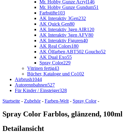
Mr. Hobby Gunze Acryl
146
Mr. Hobby Gunze Gundum
51
Farbstifte
103
AK Interaktiv 3Gen
232
AK Quick Gen
80
AK Interaktiv 3gen AIR
120
AK Interaktiv 3gen AFV
80
AK Interaktiv Figuren
40
AK Real Colors
180
AK Ölfarben ABT502 Goucho
52
AK Dual Exo
55
Spray Color
229
Vitrinen fertig
43
Bücher, Kataloge und Co
102
Airbrush
1044
Autorennbahnen
527
Für Kinder / Einsteiger
328
Startseite
-
Zubehör
-
Farben-Welt
-
Spray Color
-
Spray Color Farblos, glänzend, 100ml
Detailansicht