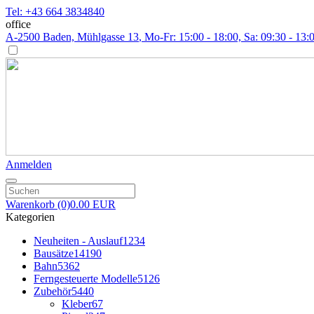
Tel: +43 664 3834840
office
A-2500 Baden, Mühlgasse 13
, Mo-Fr: 15:00 - 18:00, Sa: 09:30 - 13:
Anmelden
Warenkorb
(0)
0.00 EUR
Kategorien
Neuheiten - Auslauf
1234
Bausätze
14190
Bahn
5362
Ferngesteuerte Modelle
5126
Zubehör
5440
Kleber
67