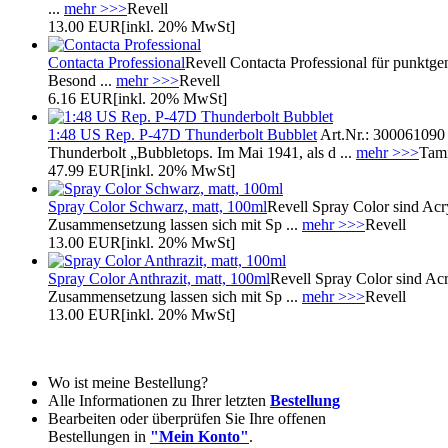
...
mehr >>>
Revell
13.00 EUR
[inkl. 20% MwSt]
Contacta Professional
Revell Contacta Professional für punktge
Besond ...
mehr >>>
Revell
6.16 EUR
[inkl. 20% MwSt]
1:48 US Rep. P-47D Thunderbolt Bubblet
Art.Nr.: 300061090
Thunderbolt „Bubbletops. Im Mai 1941, als d ...
mehr >>>
Tam
47.99 EUR
[inkl. 20% MwSt]
Spray Color Schwarz, matt, 100ml
Revell Spray Color sind Acry
Zusammensetzung lassen sich mit Sp ...
mehr >>>
Revell
13.00 EUR
[inkl. 20% MwSt]
Spray Color Anthrazit, matt, 100ml
Revell Spray Color sind Acr
Zusammensetzung lassen sich mit Sp ...
mehr >>>
Revell
13.00 EUR
[inkl. 20% MwSt]
Wo ist meine Bestellung?
Alle Informationen zu Ihrer letzten
Bestellung
Bearbeiten oder überprüfen Sie Ihre offenen
Bestellungen in
"Mein Konto"
.