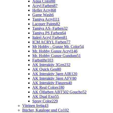
Aqua Color
88
Acryl Farben
87
Heller Acryl
68
Game Wash
6
Tamiya Acryl
111
Lacquer Paints
82
Tamiya AS- Farben
32
Tamiya PS Farben
64
Italeri Acryl Farben
81
ICM ACRYL Farben
77
Mr Hobby - Gunze Mr. Color
54
Mr. Hobby Gunze Acryl
146
Mr. Hobby Gunze Gundum
51
Farbstifte
103
AK Interaktiv 3Gen
232
AK Quick Gen
80
AK Interaktiv 3gen AIR
120
AK Interaktiv 3gen AFV
80
AK Interaktiv Figuren
40
AK Real Colors
180
AK Ölfarben ABT502 Goucho
52
AK Dual Exo
55
Spray Color
229
Vitrinen fertig
43
Bücher, Kataloge und Co
102