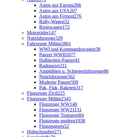
Autos aus Europa
266
Autos aus USA
207
Autos aus Fernost
276
Rally-Wagen
52
Rennwagen
172
Motorräder
147
Nutzfahrzeuge
329
Fahrzeuge Militär
2861
WWI und Kommandowagen
58
Panzer WWII
1077
Halbketten-Panzer
41
Radpanzer
211
Amphibien u. Schienenfahrzeuge
86
Nutzfahrzeuge
562
Moderne Panzer
509
Pak, Flak, Raketen
317
Flugzeuge Zivil
225
Flugzeuge Militär
2345
Flugzeuge WW1
40
Flugzeuge WW2
1131
Flugzeuge Transport
84
Flugzeuge modern
1038
Flugzeugsets
52
Hubschrauber
271