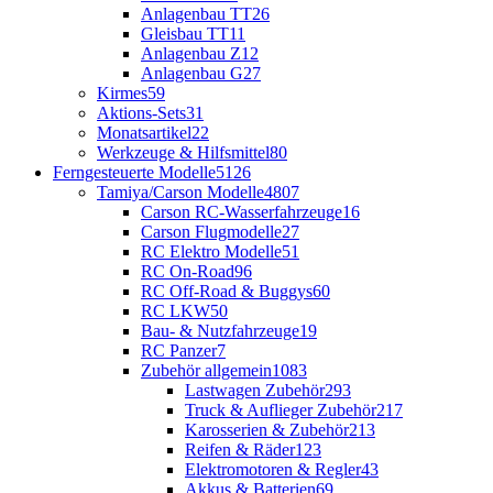
Anlagenbau TT
26
Gleisbau TT
11
Anlagenbau Z
12
Anlagenbau G
27
Kirmes
59
Aktions-Sets
31
Monatsartikel
22
Werkzeuge & Hilfsmittel
80
Ferngesteuerte Modelle
5126
Tamiya/Carson Modelle
4807
Carson RC-Wasserfahrzeuge
16
Carson Flugmodelle
27
RC Elektro Modelle
51
RC On-Road
96
RC Off-Road & Buggys
60
RC LKW
50
Bau- & Nutzfahrzeuge
19
RC Panzer
7
Zubehör allgemein
1083
Lastwagen Zubehör
293
Truck & Auflieger Zubehör
217
Karosserien & Zubehör
213
Reifen & Räder
123
Elektromotoren & Regler
43
Akkus & Batterien
69