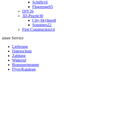
Schiffe
16
Flugzeuge
65
DIY
26
3D-Puzzle
30
City-Skylines
8
Sonstiges
22
First Construction
14
unser Service
Lieferung
Datenschutz
Zahlung
Widerruf
Bonusprogramm
Flyer/Kataloge