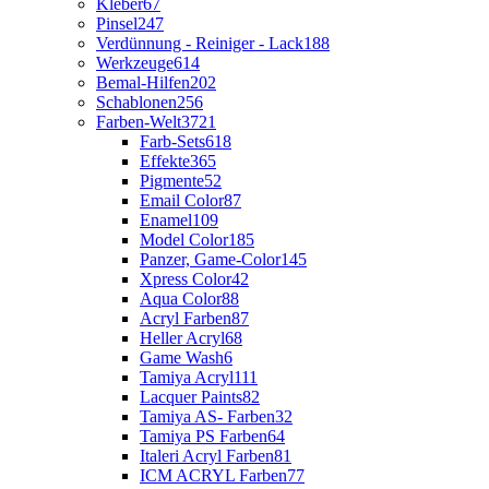
Kleber
67
Pinsel
247
Verdünnung - Reiniger - Lack
188
Werkzeuge
614
Bemal-Hilfen
202
Schablonen
256
Farben-Welt
3721
Farb-Sets
618
Effekte
365
Pigmente
52
Email Color
87
Enamel
109
Model Color
185
Panzer, Game-Color
145
Xpress Color
42
Aqua Color
88
Acryl Farben
87
Heller Acryl
68
Game Wash
6
Tamiya Acryl
111
Lacquer Paints
82
Tamiya AS- Farben
32
Tamiya PS Farben
64
Italeri Acryl Farben
81
ICM ACRYL Farben
77