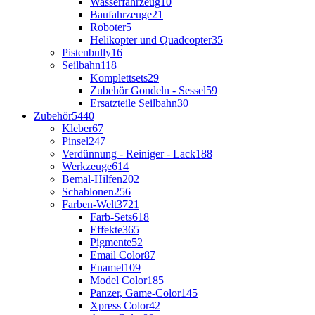
Wasserfahrzeug
10
Baufahrzeuge
21
Roboter
5
Helikopter und Quadcopter
35
Pistenbully
16
Seilbahn
118
Komplettsets
29
Zubehör Gondeln - Sessel
59
Ersatzteile Seilbahn
30
Zubehör
5440
Kleber
67
Pinsel
247
Verdünnung - Reiniger - Lack
188
Werkzeuge
614
Bemal-Hilfen
202
Schablonen
256
Farben-Welt
3721
Farb-Sets
618
Effekte
365
Pigmente
52
Email Color
87
Enamel
109
Model Color
185
Panzer, Game-Color
145
Xpress Color
42