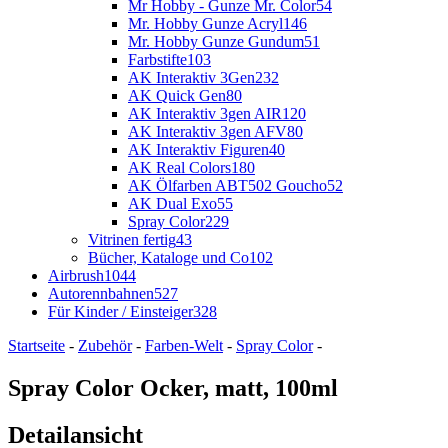
Mr Hobby - Gunze Mr. Color
54
Mr. Hobby Gunze Acryl
146
Mr. Hobby Gunze Gundum
51
Farbstifte
103
AK Interaktiv 3Gen
232
AK Quick Gen
80
AK Interaktiv 3gen AIR
120
AK Interaktiv 3gen AFV
80
AK Interaktiv Figuren
40
AK Real Colors
180
AK Ölfarben ABT502 Goucho
52
AK Dual Exo
55
Spray Color
229
Vitrinen fertig
43
Bücher, Kataloge und Co
102
Airbrush
1044
Autorennbahnen
527
Für Kinder / Einsteiger
328
Startseite
-
Zubehör
-
Farben-Welt
-
Spray Color
-
Spray Color Ocker, matt, 100ml
Detailansicht