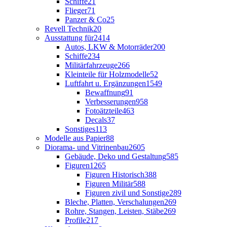
Schiffe
21
Flieger
71
Panzer & Co
25
Revell Technik
20
Ausstattung für
2414
Autos, LKW & Motorräder
200
Schiffe
234
Militärfahrzeuge
266
Kleinteile für Holzmodelle
52
Luftfahrt u. Ergänzungen
1549
Bewaffnung
91
Verbesserungen
958
Fotoätzteile
463
Decals
37
Sonstiges
113
Modelle aus Papier
88
Diorama- und Vitrinenbau
2605
Gebäude, Deko und Gestaltung
585
Figuren
1265
Figuren Historisch
388
Figuren Militär
588
Figuren zivil und Sonstige
289
Bleche, Platten, Verschalungen
269
Rohre, Stangen, Leisten, Stäbe
269
Profile
217