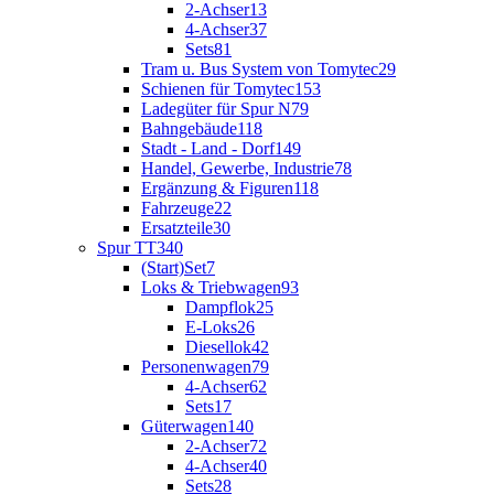
2-Achser
13
4-Achser
37
Sets
81
Tram u. Bus System von Tomytec
29
Schienen für Tomytec
153
Ladegüter für Spur N
79
Bahngebäude
118
Stadt - Land - Dorf
149
Handel, Gewerbe, Industrie
78
Ergänzung & Figuren
118
Fahrzeuge
22
Ersatzteile
30
Spur TT
340
(Start)Set
7
Loks & Triebwagen
93
Dampflok
25
E-Loks
26
Diesellok
42
Personenwagen
79
4-Achser
62
Sets
17
Güterwagen
140
2-Achser
72
4-Achser
40
Sets
28