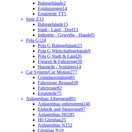
Bahngebäude
2
Ergänzungen
14
Ersatzteile TT
5
Spur Z
33
Bahngebäude
15
Stadt - Land - Dorf
13
Industrie - Gewerbe - Handel
5
Pola G
124
Pola G Bahngebäude
25
Pola G Wirtschaftsgebäude
9
Pola G Stadt & Land
26
Figuren & Fahrzeuge
50
Hausteile / Sonstiges
14
Car System/Car Motion
277
Grundausstattung
81
Fahrzeuge Bestand
39
Fahrzeuge
82
Ersatzteile
75
Anlagenbau Allgemein
891
Anlagenbau unbestimmt
246
Elektrik und Steuerung
97
Anlagenbau H0
285
H0 Gleisbau
25
Anlagenbau N
152
Gleisbau N
10