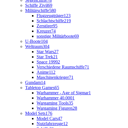
Segelschiffe
78
Schiffe Zivil
69
Militärschiffe
580
Flugzeugträger
123
Schlachtschiffe
219
Zerstörer
95
Kreuzer
74
sonstige Militärboote
69
U-Boote
104
Weltraum
304
Star Wars
27
Star Trek
21
Space 1999
2
Verschiedene Raumschiffe
71
Anime
112
Maschinenkrieger
71
Gundam
14
Tabletop Games
65
Warhammer - Age of Sigmar
1
Warhammer 40.000
1
Wargaming Tools
35
Wargaming Figuren
28
Model Sets
176
Model Cars
47
Nutzfahrzeuge
12