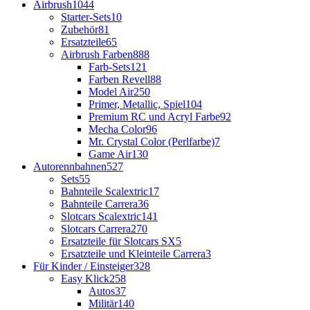
Airbrush
1044
Starter-Sets
10
Zubehör
81
Ersatzteile
65
Airbrush Farben
888
Farb-Sets
121
Farben Revell
88
Model Air
250
Primer, Metallic, Spiel
104
Premium RC und Acryl Farbe
92
Mecha Color
96
Mr. Crystal Color (Perlfarbe)
7
Game Air
130
Autorennbahnen
527
Sets
55
Bahnteile Scalextric
17
Bahnteile Carrera
36
Slotcars Scalextric
141
Slotcars Carrera
270
Ersatzteile für Slotcars SX
5
Ersatzteile und Kleinteile Carrera
3
Für Kinder / Einsteiger
328
Easy Klick
258
Autos
37
Militär
140