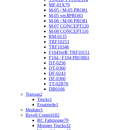
MF-01X
79
M-05 / M-05 PRO
81
M-05 ver.ⅡPRO
83
M-06 / M-06 PRO
81
M-07 CONCEPT
120
M-08 CONCEPT
116
RM-01
35
TRF102
53
TRF103
46
F104VerⅡ/ TRF101
51
F104 / F104 PROII
61
DT-02
56
DT-03
60
DF-02
43
DF-03
60
TT-02B
76
DB01
66
Traxxas
2
Trucks
1
Ersatzteile
1
Modster
1
Revell Control
182
RC Fahrzeuge
79
Monster Trucks
32