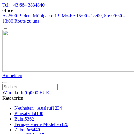
Tel: +43 664 3834840
office
A-2500 Baden, Mühlgasse 13
, Mo-Fr: 15:00 - 18:00, Sa: 09:30 -
13:00
Route zu uns
Anmelden
Warenkorb
(0)
0.00 EUR
Kategorien
Neuheiten - Auslauf
1234
Bausätze
14190
Bahn
5362
Ferngesteuerte Modelle
5126
Zubehör
5440