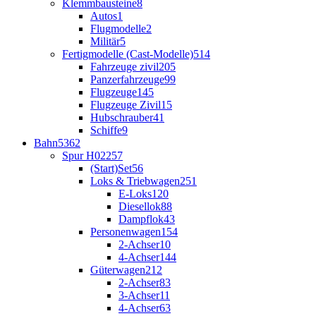
Klemmbausteine
8
Autos
1
Flugmodelle
2
Militär
5
Fertigmodelle (Cast-Modelle)
514
Fahrzeuge zivil
205
Panzerfahrzeuge
99
Flugzeuge
145
Flugzeuge Zivil
15
Hubschrauber
41
Schiffe
9
Bahn
5362
Spur H0
2257
(Start)Set
56
Loks & Triebwagen
251
E-Loks
120
Diesellok
88
Dampflok
43
Personenwagen
154
2-Achser
10
4-Achser
144
Güterwagen
212
2-Achser
83
3-Achser
11
4-Achser
63