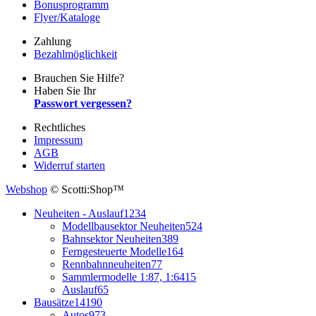
Bonusprogramm
Flyer/Kataloge
Zahlung
Bezahlmöglichkeit
Brauchen Sie Hilfe?
Haben Sie Ihr
Passwort vergessen?
Rechtliches
Impressum
AGB
Widerruf starten
Webshop
© Scotti:Shop™
Neuheiten - Auslauf
1234
Modellbausektor Neuheiten
524
Bahnsektor Neuheiten
389
Ferngesteuerte Modelle
164
Rennbahnneuheiten
77
Sammlermodelle 1:87, 1:64
15
Auslauf
65
Bausätze
14190
Autos
973