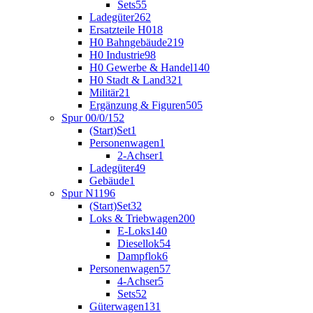
Sets
55
Ladegüter
262
Ersatzteile H0
18
H0 Bahngebäude
219
H0 Industrie
98
H0 Gewerbe & Handel
140
H0 Stadt & Land
321
Militär
21
Ergänzung & Figuren
505
Spur 00/0/1
52
(Start)Set
1
Personenwagen
1
2-Achser
1
Ladegüter
49
Gebäude
1
Spur N
1196
(Start)Set
32
Loks & Triebwagen
200
E-Loks
140
Diesellok
54
Dampflok
6
Personenwagen
57
4-Achser
5
Sets
52
Güterwagen
131