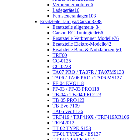
Verbrennermotoren
6
Ladegeräte
16
Fernsteueranlagen
103
Ersatzteile Tamiya/Carson
3398
Ersatzteile allgemein
434
Carson RC Tuningteile
66
Ersatzteile Verbrenner-Modelle
76
Ersatzteile Elektro-Modelle
42
Ersatzteile Bau- & Nutzfahrzeuge
1
TRF
60
CC-01
25
CC-02
28
TA07 PRO / TA07R / TA07MS
133
TA06 / TA06 PRO / TA06 MS
127
FF-04 EVO
118
FF-03 / FF-03 PRO
118
TB-04 / TB-04 PRO
123
TB-05 PRO
123
TB Evo.7
109
TA05 ver.II
126
TRF419 / TRF419X / TRF419XR
106
TRF420
12
TT-02 TYPE-S
153
TT-01 TYPE-E / ES
137
TT-01D TYPE-E
114