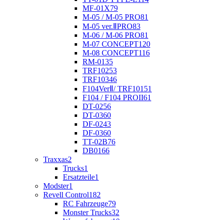
MF-01X
79
M-05 / M-05 PRO
81
M-05 ver.ⅡPRO
83
M-06 / M-06 PRO
81
M-07 CONCEPT
120
M-08 CONCEPT
116
RM-01
35
TRF102
53
TRF103
46
F104VerⅡ/ TRF101
51
F104 / F104 PROII
61
DT-02
56
DT-03
60
DF-02
43
DF-03
60
TT-02B
76
DB01
66
Traxxas
2
Trucks
1
Ersatzteile
1
Modster
1
Revell Control
182
RC Fahrzeuge
79
Monster Trucks
32