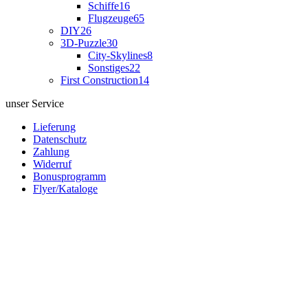
Schiffe
16
Flugzeuge
65
DIY
26
3D-Puzzle
30
City-Skylines
8
Sonstiges
22
First Construction
14
unser Service
Lieferung
Datenschutz
Zahlung
Widerruf
Bonusprogramm
Flyer/Kataloge