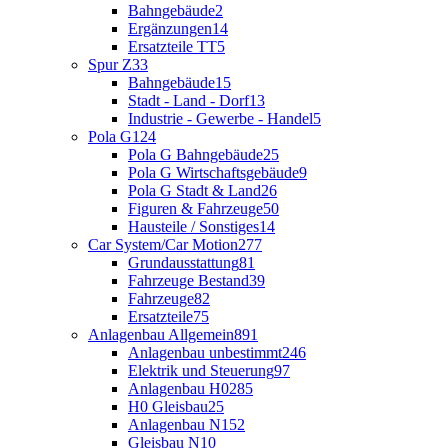
Bahngebäude
2
Ergänzungen
14
Ersatzteile TT
5
Spur Z
33
Bahngebäude
15
Stadt - Land - Dorf
13
Industrie - Gewerbe - Handel
5
Pola G
124
Pola G Bahngebäude
25
Pola G Wirtschaftsgebäude
9
Pola G Stadt & Land
26
Figuren & Fahrzeuge
50
Hausteile / Sonstiges
14
Car System/Car Motion
277
Grundausstattung
81
Fahrzeuge Bestand
39
Fahrzeuge
82
Ersatzteile
75
Anlagenbau Allgemein
891
Anlagenbau unbestimmt
246
Elektrik und Steuerung
97
Anlagenbau H0
285
H0 Gleisbau
25
Anlagenbau N
152
Gleisbau N
10