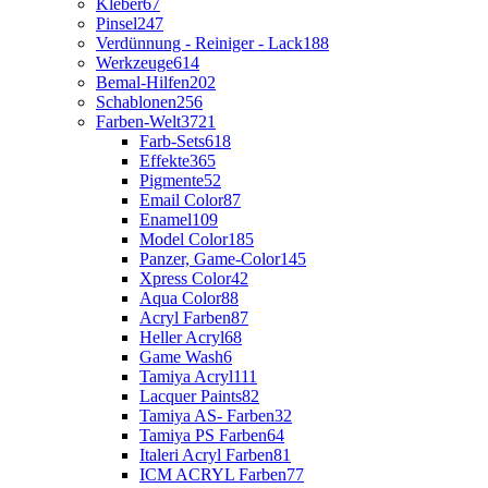
Kleber
67
Pinsel
247
Verdünnung - Reiniger - Lack
188
Werkzeuge
614
Bemal-Hilfen
202
Schablonen
256
Farben-Welt
3721
Farb-Sets
618
Effekte
365
Pigmente
52
Email Color
87
Enamel
109
Model Color
185
Panzer, Game-Color
145
Xpress Color
42
Aqua Color
88
Acryl Farben
87
Heller Acryl
68
Game Wash
6
Tamiya Acryl
111
Lacquer Paints
82
Tamiya AS- Farben
32
Tamiya PS Farben
64
Italeri Acryl Farben
81
ICM ACRYL Farben
77