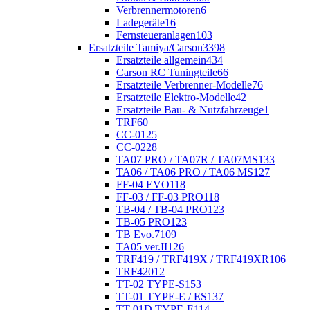
Verbrennermotoren
6
Ladegeräte
16
Fernsteueranlagen
103
Ersatzteile Tamiya/Carson
3398
Ersatzteile allgemein
434
Carson RC Tuningteile
66
Ersatzteile Verbrenner-Modelle
76
Ersatzteile Elektro-Modelle
42
Ersatzteile Bau- & Nutzfahrzeuge
1
TRF
60
CC-01
25
CC-02
28
TA07 PRO / TA07R / TA07MS
133
TA06 / TA06 PRO / TA06 MS
127
FF-04 EVO
118
FF-03 / FF-03 PRO
118
TB-04 / TB-04 PRO
123
TB-05 PRO
123
TB Evo.7
109
TA05 ver.II
126
TRF419 / TRF419X / TRF419XR
106
TRF420
12
TT-02 TYPE-S
153
TT-01 TYPE-E / ES
137
TT-01D TYPE-E
114