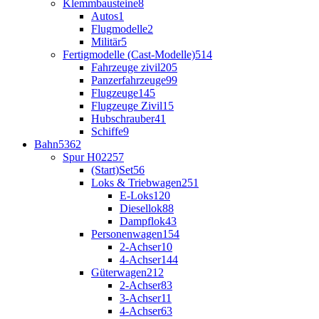
Klemmbausteine
8
Autos
1
Flugmodelle
2
Militär
5
Fertigmodelle (Cast-Modelle)
514
Fahrzeuge zivil
205
Panzerfahrzeuge
99
Flugzeuge
145
Flugzeuge Zivil
15
Hubschrauber
41
Schiffe
9
Bahn
5362
Spur H0
2257
(Start)Set
56
Loks & Triebwagen
251
E-Loks
120
Diesellok
88
Dampflok
43
Personenwagen
154
2-Achser
10
4-Achser
144
Güterwagen
212
2-Achser
83
3-Achser
11
4-Achser
63