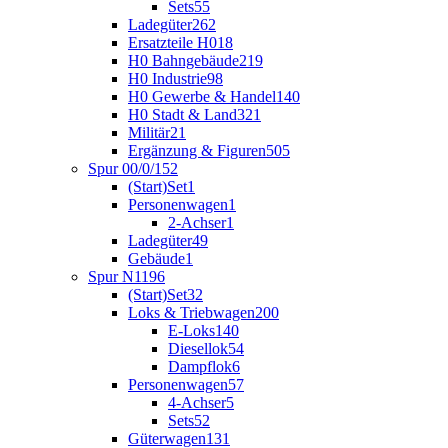
Sets
55
Ladegüter
262
Ersatzteile H0
18
H0 Bahngebäude
219
H0 Industrie
98
H0 Gewerbe & Handel
140
H0 Stadt & Land
321
Militär
21
Ergänzung & Figuren
505
Spur 00/0/1
52
(Start)Set
1
Personenwagen
1
2-Achser
1
Ladegüter
49
Gebäude
1
Spur N
1196
(Start)Set
32
Loks & Triebwagen
200
E-Loks
140
Diesellok
54
Dampflok
6
Personenwagen
57
4-Achser
5
Sets
52
Güterwagen
131