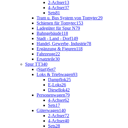
2-Achser
13
4-Achser
37
Sets
81
Tram u. Bus System von Tomytec
29
Schienen für Tomytec
153
Ladegüter für Spur N
79
Bahngebäude
118
Stadt - Land - Dorf
149
Handel, Gewerbe, Industrie
78
Ergänzung & Figuren
118
Fahrzeuge
22
Ersatzteile
30
Spur TT
340
(Start)Set
7
Loks & Triebwagen
93
Dampflok
25
E-Loks
26
Diesellok
42
Personenwagen
79
4-Achser
62
Sets
17
Güterwagen
140
2-Achser
72
4-Achser
40
Sets
28