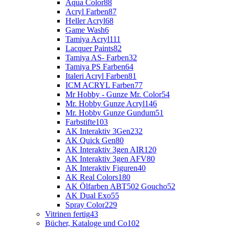
Aqua Color
88
Acryl Farben
87
Heller Acryl
68
Game Wash
6
Tamiya Acryl
111
Lacquer Paints
82
Tamiya AS- Farben
32
Tamiya PS Farben
64
Italeri Acryl Farben
81
ICM ACRYL Farben
77
Mr Hobby - Gunze Mr. Color
54
Mr. Hobby Gunze Acryl
146
Mr. Hobby Gunze Gundum
51
Farbstifte
103
AK Interaktiv 3Gen
232
AK Quick Gen
80
AK Interaktiv 3gen AIR
120
AK Interaktiv 3gen AFV
80
AK Interaktiv Figuren
40
AK Real Colors
180
AK Ölfarben ABT502 Goucho
52
AK Dual Exo
55
Spray Color
229
Vitrinen fertig
43
Bücher, Kataloge und Co
102