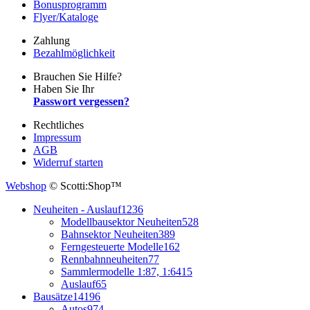
Bonusprogramm
Flyer/Kataloge
Zahlung
Bezahlmöglichkeit
Brauchen Sie Hilfe?
Haben Sie Ihr
Passwort vergessen?
Rechtliches
Impressum
AGB
Widerruf starten
Webshop
© Scotti:Shop™
Neuheiten - Auslauf
1236
Modellbausektor Neuheiten
528
Bahnsektor Neuheiten
389
Ferngesteuerte Modelle
162
Rennbahnneuheiten
77
Sammlermodelle 1:87, 1:64
15
Auslauf
65
Bausätze
14196
Autos
974