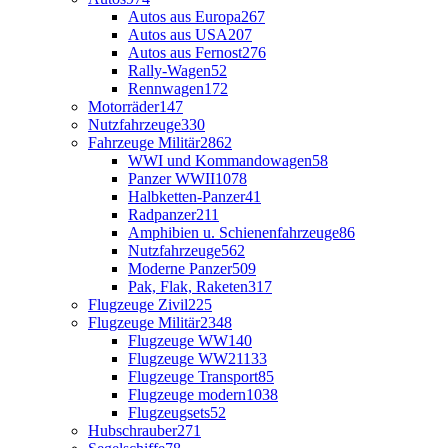
Autos aus Europa
267
Autos aus USA
207
Autos aus Fernost
276
Rally-Wagen
52
Rennwagen
172
Motorräder
147
Nutzfahrzeuge
330
Fahrzeuge Militär
2862
WWI und Kommandowagen
58
Panzer WWII
1078
Halbketten-Panzer
41
Radpanzer
211
Amphibien u. Schienenfahrzeuge
86
Nutzfahrzeuge
562
Moderne Panzer
509
Pak, Flak, Raketen
317
Flugzeuge Zivil
225
Flugzeuge Militär
2348
Flugzeuge WW1
40
Flugzeuge WW2
1133
Flugzeuge Transport
85
Flugzeuge modern
1038
Flugzeugsets
52
Hubschrauber
271