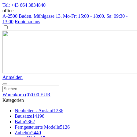
Tel: +43 664 3834840
office
A-2500 Baden, Mühlgasse 13
, Mo-Fr: 15:00 - 18:00, Sa: 09:30 -
13:00
Route zu uns
Anmelden
Warenkorb
(0)
0.00 EUR
Kategorien
Neuheiten - Auslauf
1236
Bausätze
14196
Bahn
5362
Ferngesteuerte Modelle
5126
Zubehör
5440