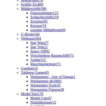
Segelschiffe
78
Schiffe Zivil
69
Militärschiffe
580
Flugzeugträger
123
Schlachtschiffe
219
Zerstörer
95
Kreuzer
74
sonstige Militärboote
69
U-Boote
104
Weltraum
304
Star Wars
27
Star Trek
21
Space 1999
2
Verschiedene Raumschiffe
71
Anime
112
Maschinenkrieger
71
Gundam
14
Tabletop Games
65
Warhammer - Age of Sigmar
1
Warhammer 40.000
1
Wargaming Tools
35
Wargaming Figuren
28
Model Sets
176
Model Cars
47
Nutzfahrzeuge
12