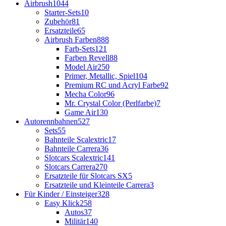
Airbrush
1044
Starter-Sets
10
Zubehör
81
Ersatzteile
65
Airbrush Farben
888
Farb-Sets
121
Farben Revell
88
Model Air
250
Primer, Metallic, Spiel
104
Premium RC und Acryl Farbe
92
Mecha Color
96
Mr. Crystal Color (Perlfarbe)
7
Game Air
130
Autorennbahnen
527
Sets
55
Bahnteile Scalextric
17
Bahnteile Carrera
36
Slotcars Scalextric
141
Slotcars Carrera
270
Ersatzteile für Slotcars SX
5
Ersatzteile und Kleinteile Carrera
3
Für Kinder / Einsteiger
328
Easy Klick
258
Autos
37
Militär
140