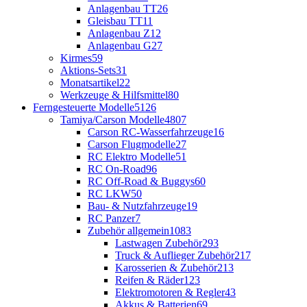
Anlagenbau TT
26
Gleisbau TT
11
Anlagenbau Z
12
Anlagenbau G
27
Kirmes
59
Aktions-Sets
31
Monatsartikel
22
Werkzeuge & Hilfsmittel
80
Ferngesteuerte Modelle
5126
Tamiya/Carson Modelle
4807
Carson RC-Wasserfahrzeuge
16
Carson Flugmodelle
27
RC Elektro Modelle
51
RC On-Road
96
RC Off-Road & Buggys
60
RC LKW
50
Bau- & Nutzfahrzeuge
19
RC Panzer
7
Zubehör allgemein
1083
Lastwagen Zubehör
293
Truck & Auflieger Zubehör
217
Karosserien & Zubehör
213
Reifen & Räder
123
Elektromotoren & Regler
43
Akkus & Batterien
69