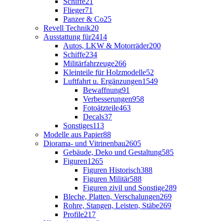
Schiffe
21
Flieger
71
Panzer & Co
25
Revell Technik
20
Ausstattung für
2414
Autos, LKW & Motorräder
200
Schiffe
234
Militärfahrzeuge
266
Kleinteile für Holzmodelle
52
Luftfahrt u. Ergänzungen
1549
Bewaffnung
91
Verbesserungen
958
Fotoätzteile
463
Decals
37
Sonstiges
113
Modelle aus Papier
88
Diorama- und Vitrinenbau
2605
Gebäude, Deko und Gestaltung
585
Figuren
1265
Figuren Historisch
388
Figuren Militär
588
Figuren zivil und Sonstige
289
Bleche, Platten, Verschalungen
269
Rohre, Stangen, Leisten, Stäbe
269
Profile
217