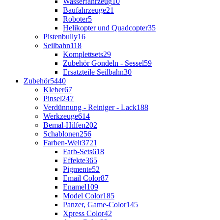
Wasserfahrzeug
10
Baufahrzeuge
21
Roboter
5
Helikopter und Quadcopter
35
Pistenbully
16
Seilbahn
118
Komplettsets
29
Zubehör Gondeln - Sessel
59
Ersatzteile Seilbahn
30
Zubehör
5440
Kleber
67
Pinsel
247
Verdünnung - Reiniger - Lack
188
Werkzeuge
614
Bemal-Hilfen
202
Schablonen
256
Farben-Welt
3721
Farb-Sets
618
Effekte
365
Pigmente
52
Email Color
87
Enamel
109
Model Color
185
Panzer, Game-Color
145
Xpress Color
42