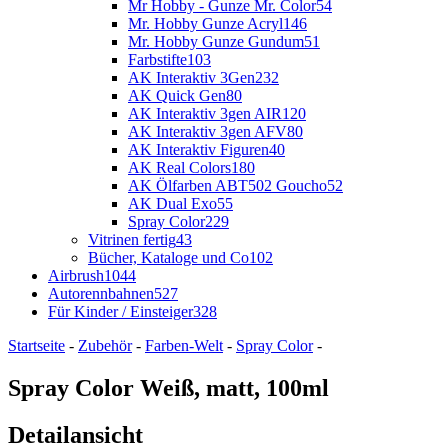
Mr Hobby - Gunze Mr. Color
54
Mr. Hobby Gunze Acryl
146
Mr. Hobby Gunze Gundum
51
Farbstifte
103
AK Interaktiv 3Gen
232
AK Quick Gen
80
AK Interaktiv 3gen AIR
120
AK Interaktiv 3gen AFV
80
AK Interaktiv Figuren
40
AK Real Colors
180
AK Ölfarben ABT502 Goucho
52
AK Dual Exo
55
Spray Color
229
Vitrinen fertig
43
Bücher, Kataloge und Co
102
Airbrush
1044
Autorennbahnen
527
Für Kinder / Einsteiger
328
Startseite
-
Zubehör
-
Farben-Welt
-
Spray Color
-
Spray Color Weiß, matt, 100ml
Detailansicht