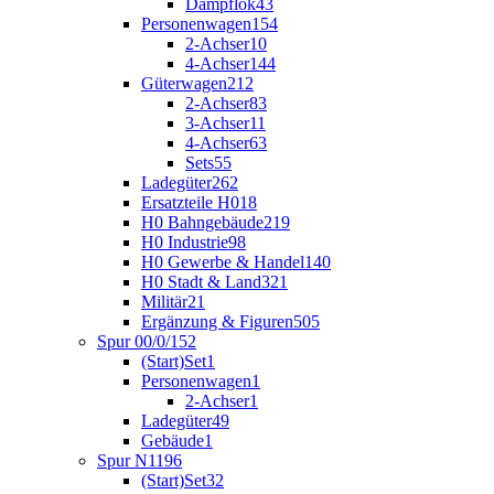
Dampflok
43
Personenwagen
154
2-Achser
10
4-Achser
144
Güterwagen
212
2-Achser
83
3-Achser
11
4-Achser
63
Sets
55
Ladegüter
262
Ersatzteile H0
18
H0 Bahngebäude
219
H0 Industrie
98
H0 Gewerbe & Handel
140
H0 Stadt & Land
321
Militär
21
Ergänzung & Figuren
505
Spur 00/0/1
52
(Start)Set
1
Personenwagen
1
2-Achser
1
Ladegüter
49
Gebäude
1
Spur N
1196
(Start)Set
32