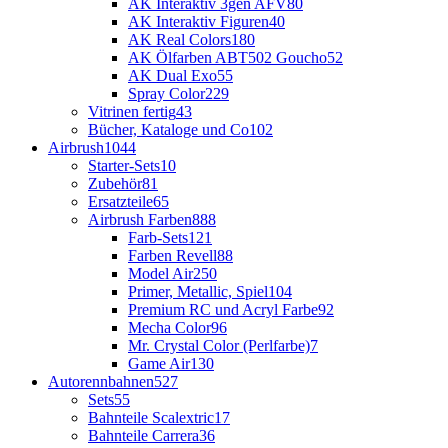
AK Interaktiv 3gen AFV
80
AK Interaktiv Figuren
40
AK Real Colors
180
AK Ölfarben ABT502 Goucho
52
AK Dual Exo
55
Spray Color
229
Vitrinen fertig
43
Bücher, Kataloge und Co
102
Airbrush
1044
Starter-Sets
10
Zubehör
81
Ersatzteile
65
Airbrush Farben
888
Farb-Sets
121
Farben Revell
88
Model Air
250
Primer, Metallic, Spiel
104
Premium RC und Acryl Farbe
92
Mecha Color
96
Mr. Crystal Color (Perlfarbe)
7
Game Air
130
Autorennbahnen
527
Sets
55
Bahnteile Scalextric
17
Bahnteile Carrera
36