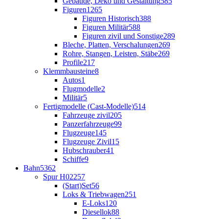
Gebäude, Deko und Gestaltung
585
Figuren
1265
Figuren Historisch
388
Figuren Militär
588
Figuren zivil und Sonstige
289
Bleche, Platten, Verschalungen
269
Rohre, Stangen, Leisten, Stäbe
269
Profile
217
Klemmbausteine
8
Autos
1
Flugmodelle
2
Militär
5
Fertigmodelle (Cast-Modelle)
514
Fahrzeuge zivil
205
Panzerfahrzeuge
99
Flugzeuge
145
Flugzeuge Zivil
15
Hubschrauber
41
Schiffe
9
Bahn
5362
Spur H0
2257
(Start)Set
56
Loks & Triebwagen
251
E-Loks
120
Diesellok
88