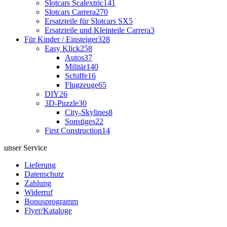
Slotcars Scalextric
141
Slotcars Carrera
270
Ersatzteile für Slotcars SX
5
Ersatzteile und Kleinteile Carrera
3
Für Kinder / Einsteiger
328
Easy Klick
258
Autos
37
Militär
140
Schiffe
16
Flugzeuge
65
DIY
26
3D-Puzzle
30
City-Skylines
8
Sonstiges
22
First Construction
14
unser Service
Lieferung
Datenschutz
Zahlung
Widerruf
Bonusprogramm
Flyer/Kataloge