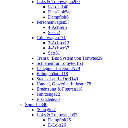
Loks & Triebwagen
200
E-Loks
140
Diesellok
54
Dampflok
6
Personenwagen
57
4-Achser
5
Sets
52
Güterwagen
131
2-Achser
13
4-Achser
37
Sets
81
Tram u. Bus System von Tomytec
29
Schienen für Tomytec
153
Ladegüter für Spur N
79
Bahngebäude
118
Stadt - Land - Dorf
149
Handel, Gewerbe, Industrie
78
Ergänzung & Figuren
118
Fahrzeuge
22
Ersatzteile
30
Spur TT
340
(Start)Set
7
Loks & Triebwagen
93
Dampflok
25
E-Loks
26