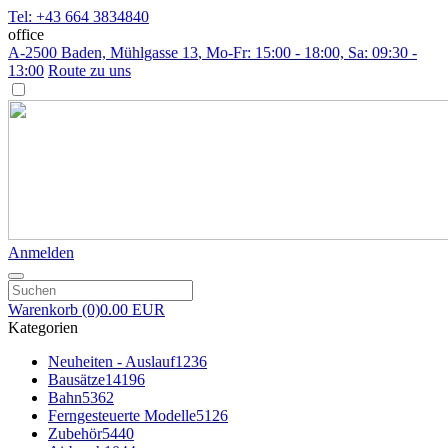
Tel: +43 664 3834840
office
A-2500 Baden, Mühlgasse 13
, Mo-Fr: 15:00 - 18:00, Sa: 09:30 -
13:00
Route zu uns
Anmelden
Warenkorb
(0)
0.00 EUR
Kategorien
Neuheiten - Auslauf
1236
Bausätze
14196
Bahn
5362
Ferngesteuerte Modelle
5126
Zubehör
5440