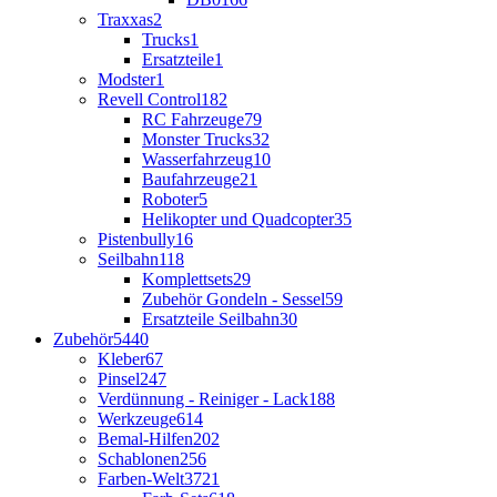
Traxxas
2
Trucks
1
Ersatzteile
1
Modster
1
Revell Control
182
RC Fahrzeuge
79
Monster Trucks
32
Wasserfahrzeug
10
Baufahrzeuge
21
Roboter
5
Helikopter und Quadcopter
35
Pistenbully
16
Seilbahn
118
Komplettsets
29
Zubehör Gondeln - Sessel
59
Ersatzteile Seilbahn
30
Zubehör
5440
Kleber
67
Pinsel
247
Verdünnung - Reiniger - Lack
188
Werkzeuge
614
Bemal-Hilfen
202
Schablonen
256
Farben-Welt
3721