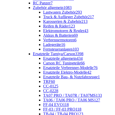
RC Panzer
7
Zubehör allgemein
1083
Lastwagen Zubehör
293
Truck & Auflieger Zubehör
217
Karosserien & Zubehör
213
Reifen & Räder
123
Elektromotoren & Regler
43
Akkus & Batterien
69
Verbrennermotoren
6
Ladegeräte
16
Fernsteueranlagen
103
Ersatzteile Tamiya/Carson
3398
Ersatzteile allgemein
434
Carson RC Tuningteile
66
Ersatzteile Verbrenner-Modelle
76
Ersatzteile Elektro-Modelle
42
Ersatzteile Bau- & Nutzfahrzeuge
1
TRF
60
CC-01
25
CC-02
28
TA07 PRO / TA07R / TA07MS
133
TA06 / TA06 PRO / TA06 MS
127
FF-04 EVO
118
FF-03 / FF-03 PRO
118
TB-04 / TB-04 PRO
123