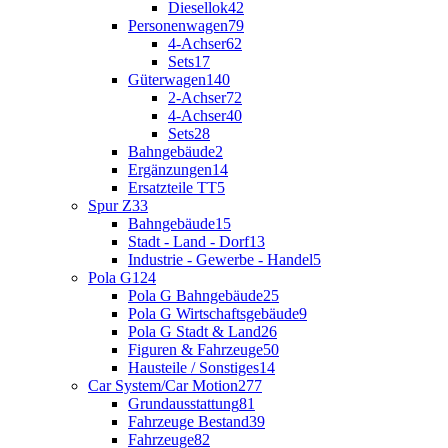
Diesellok
42
Personenwagen
79
4-Achser
62
Sets
17
Güterwagen
140
2-Achser
72
4-Achser
40
Sets
28
Bahngebäude
2
Ergänzungen
14
Ersatzteile TT
5
Spur Z
33
Bahngebäude
15
Stadt - Land - Dorf
13
Industrie - Gewerbe - Handel
5
Pola G
124
Pola G Bahngebäude
25
Pola G Wirtschaftsgebäude
9
Pola G Stadt & Land
26
Figuren & Fahrzeuge
50
Hausteile / Sonstiges
14
Car System/Car Motion
277
Grundausstattung
81
Fahrzeuge Bestand
39
Fahrzeuge
82