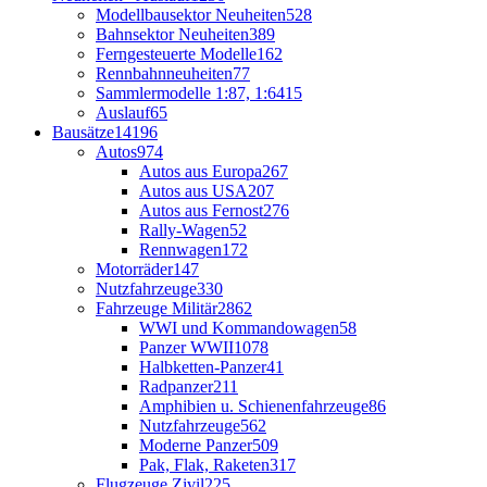
Modellbausektor Neuheiten
528
Bahnsektor Neuheiten
389
Ferngesteuerte Modelle
162
Rennbahnneuheiten
77
Sammlermodelle 1:87, 1:64
15
Auslauf
65
Bausätze
14196
Autos
974
Autos aus Europa
267
Autos aus USA
207
Autos aus Fernost
276
Rally-Wagen
52
Rennwagen
172
Motorräder
147
Nutzfahrzeuge
330
Fahrzeuge Militär
2862
WWI und Kommandowagen
58
Panzer WWII
1078
Halbketten-Panzer
41
Radpanzer
211
Amphibien u. Schienenfahrzeuge
86
Nutzfahrzeuge
562
Moderne Panzer
509
Pak, Flak, Raketen
317
Flugzeuge Zivil
225