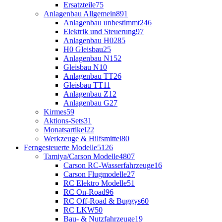
Ersatzteile
75
Anlagenbau Allgemein
891
Anlagenbau unbestimmt
246
Elektrik und Steuerung
97
Anlagenbau H0
285
H0 Gleisbau
25
Anlagenbau N
152
Gleisbau N
10
Anlagenbau TT
26
Gleisbau TT
11
Anlagenbau Z
12
Anlagenbau G
27
Kirmes
59
Aktions-Sets
31
Monatsartikel
22
Werkzeuge & Hilfsmittel
80
Ferngesteuerte Modelle
5126
Tamiya/Carson Modelle
4807
Carson RC-Wasserfahrzeuge
16
Carson Flugmodelle
27
RC Elektro Modelle
51
RC On-Road
96
RC Off-Road & Buggys
60
RC LKW
50
Bau- & Nutzfahrzeuge
19