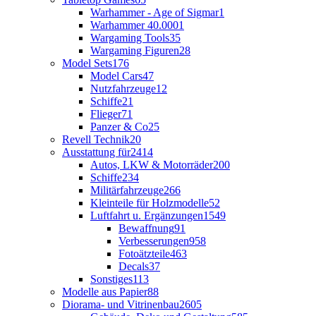
Warhammer - Age of Sigmar
1
Warhammer 40.000
1
Wargaming Tools
35
Wargaming Figuren
28
Model Sets
176
Model Cars
47
Nutzfahrzeuge
12
Schiffe
21
Flieger
71
Panzer & Co
25
Revell Technik
20
Ausstattung für
2414
Autos, LKW & Motorräder
200
Schiffe
234
Militärfahrzeuge
266
Kleinteile für Holzmodelle
52
Luftfahrt u. Ergänzungen
1549
Bewaffnung
91
Verbesserungen
958
Fotoätzteile
463
Decals
37
Sonstiges
113
Modelle aus Papier
88
Diorama- und Vitrinenbau
2605