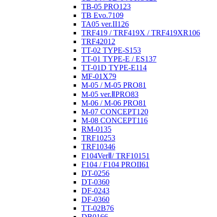
TB-05 PRO
123
TB Evo.7
109
TA05 ver.II
126
TRF419 / TRF419X / TRF419XR
106
TRF420
12
TT-02 TYPE-S
153
TT-01 TYPE-E / ES
137
TT-01D TYPE-E
114
MF-01X
79
M-05 / M-05 PRO
81
M-05 ver.ⅡPRO
83
M-06 / M-06 PRO
81
M-07 CONCEPT
120
M-08 CONCEPT
116
RM-01
35
TRF102
53
TRF103
46
F104VerⅡ/ TRF101
51
F104 / F104 PROII
61
DT-02
56
DT-03
60
DF-02
43
DF-03
60
TT-02B
76
DB01
66