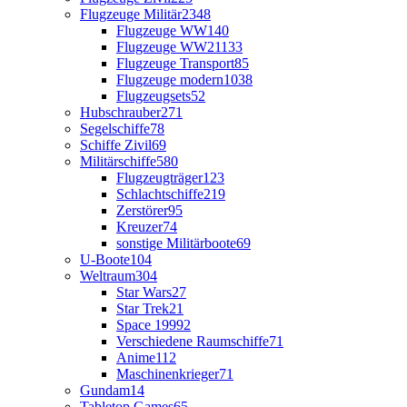
Flugzeuge Militär
2348
Flugzeuge WW1
40
Flugzeuge WW2
1133
Flugzeuge Transport
85
Flugzeuge modern
1038
Flugzeugsets
52
Hubschrauber
271
Segelschiffe
78
Schiffe Zivil
69
Militärschiffe
580
Flugzeugträger
123
Schlachtschiffe
219
Zerstörer
95
Kreuzer
74
sonstige Militärboote
69
U-Boote
104
Weltraum
304
Star Wars
27
Star Trek
21
Space 1999
2
Verschiedene Raumschiffe
71
Anime
112
Maschinenkrieger
71
Gundam
14
Tabletop Games
65