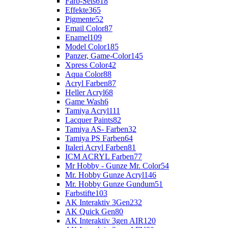
Farb-Sets
618
Effekte
365
Pigmente
52
Email Color
87
Enamel
109
Model Color
185
Panzer, Game-Color
145
Xpress Color
42
Aqua Color
88
Acryl Farben
87
Heller Acryl
68
Game Wash
6
Tamiya Acryl
111
Lacquer Paints
82
Tamiya AS- Farben
32
Tamiya PS Farben
64
Italeri Acryl Farben
81
ICM ACRYL Farben
77
Mr Hobby - Gunze Mr. Color
54
Mr. Hobby Gunze Acryl
146
Mr. Hobby Gunze Gundum
51
Farbstifte
103
AK Interaktiv 3Gen
232
AK Quick Gen
80
AK Interaktiv 3gen AIR
120