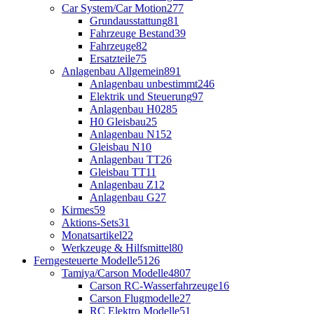
Car System/Car Motion
277
Grundausstattung
81
Fahrzeuge Bestand
39
Fahrzeuge
82
Ersatzteile
75
Anlagenbau Allgemein
891
Anlagenbau unbestimmt
246
Elektrik und Steuerung
97
Anlagenbau H0
285
H0 Gleisbau
25
Anlagenbau N
152
Gleisbau N
10
Anlagenbau TT
26
Gleisbau TT
11
Anlagenbau Z
12
Anlagenbau G
27
Kirmes
59
Aktions-Sets
31
Monatsartikel
22
Werkzeuge & Hilfsmittel
80
Ferngesteuerte Modelle
5126
Tamiya/Carson Modelle
4807
Carson RC-Wasserfahrzeuge
16
Carson Flugmodelle
27
RC Elektro Modelle
51