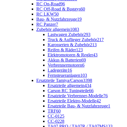
RC On-Road
96
RC Off-Road & Buggys
60
RC LKW
50
Bau- & Nutzfahrzeuge
19
RC Panzer
7
Zubehör allgemein
1083
Lastwagen Zubehör
293
Truck & Auflieger Zubehör
217
Karosserien & Zubehör
213
Reifen & Räder
123
Elektromotoren & Regler
43
Akkus & Batterien
69
Verbrennermotoren
6
Ladegeräte
16
Fernsteueranlagen
103
Ersatzteile Tamiya/Carson
3398
Ersatzteile allgemein
434
Carson RC Tuningteile
66
Ersatzteile Verbrenner-Modelle
76
Ersatzteile Elektro-Modelle
42
Ersatzteile Bau- & Nutzfahrzeuge
1
TRF
60
CC-01
25
CC-02
28
TA07 PRO / TA07R / TA07MS
133