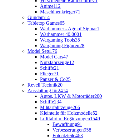
Verschiedene Raumschiffe
71
Anime
112
Maschinenkrieger
71
Gundam
14
Tabletop Games
65
Warhammer - Age of Sigmar
1
Warhammer 40.000
1
Wargaming Tools
35
Wargaming Figuren
28
Model Sets
176
Model Cars
47
Nutzfahrzeuge
12
Schiffe
21
Flieger
71
Panzer & Co
25
Revell Technik
20
Ausstattung für
2414
Autos, LKW & Motorräder
200
Schiffe
234
Militärfahrzeuge
266
Kleinteile für Holzmodelle
52
Luftfahrt u. Ergänzungen
1549
Bewaffnung
91
Verbesserungen
958
Fotoätzteile
463