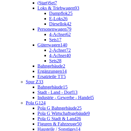
(Start)Set
7
Loks & Triebwagen
93
Dampflok
25
E-Loks
26
Diesellok
42
Personenwagen
79
4-Achser
62
Sets
17
Güterwagen
140
2-Achser
72
4-Achser
40
Sets
28
Bahngebäude
2
Ergänzungen
14
Ersatzteile TT
5
Spur Z
33
Bahngebäude
15
Stadt - Land - Dorf
13
Industrie - Gewerbe - Handel
5
Pola G
124
Pola G Bahngebäude
25
Pola G Wirtschaftsgebäude
9
Pola G Stadt & Land
26
Figuren & Fahrzeuge
50
Hausteile / Sonstiges
14