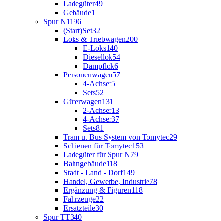
Ladegüter
49
Gebäude
1
Spur N
1196
(Start)Set
32
Loks & Triebwagen
200
E-Loks
140
Diesellok
54
Dampflok
6
Personenwagen
57
4-Achser
5
Sets
52
Güterwagen
131
2-Achser
13
4-Achser
37
Sets
81
Tram u. Bus System von Tomytec
29
Schienen für Tomytec
153
Ladegüter für Spur N
79
Bahngebäude
118
Stadt - Land - Dorf
149
Handel, Gewerbe, Industrie
78
Ergänzung & Figuren
118
Fahrzeuge
22
Ersatzteile
30
Spur TT
340