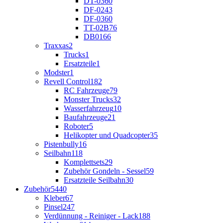
DT-03
60
DF-02
43
DF-03
60
TT-02B
76
DB01
66
Traxxas
2
Trucks
1
Ersatzteile
1
Modster
1
Revell Control
182
RC Fahrzeuge
79
Monster Trucks
32
Wasserfahrzeug
10
Baufahrzeuge
21
Roboter
5
Helikopter und Quadcopter
35
Pistenbully
16
Seilbahn
118
Komplettsets
29
Zubehör Gondeln - Sessel
59
Ersatzteile Seilbahn
30
Zubehör
5440
Kleber
67
Pinsel
247
Verdünnung - Reiniger - Lack
188