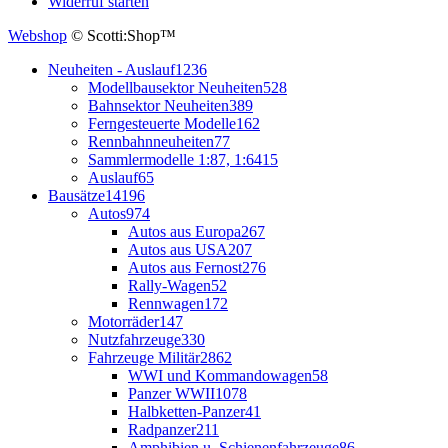
Widerruf starten
Webshop
© Scotti:Shop™
Neuheiten - Auslauf
1236
Modellbausektor Neuheiten
528
Bahnsektor Neuheiten
389
Ferngesteuerte Modelle
162
Rennbahnneuheiten
77
Sammlermodelle 1:87, 1:64
15
Auslauf
65
Bausätze
14196
Autos
974
Autos aus Europa
267
Autos aus USA
207
Autos aus Fernost
276
Rally-Wagen
52
Rennwagen
172
Motorräder
147
Nutzfahrzeuge
330
Fahrzeuge Militär
2862
WWI und Kommandowagen
58
Panzer WWII
1078
Halbketten-Panzer
41
Radpanzer
211
Amphibien u. Schienenfahrzeuge
86