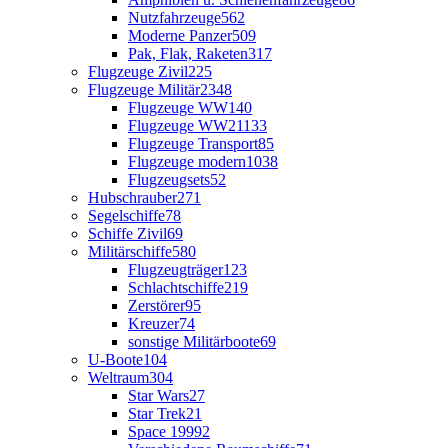
Nutzfahrzeuge
562
Moderne Panzer
509
Pak, Flak, Raketen
317
Flugzeuge Zivil
225
Flugzeuge Militär
2348
Flugzeuge WW1
40
Flugzeuge WW2
1133
Flugzeuge Transport
85
Flugzeuge modern
1038
Flugzeugsets
52
Hubschrauber
271
Segelschiffe
78
Schiffe Zivil
69
Militärschiffe
580
Flugzeugträger
123
Schlachtschiffe
219
Zerstörer
95
Kreuzer
74
sonstige Militärboote
69
U-Boote
104
Weltraum
304
Star Wars
27
Star Trek
21
Space 1999
2