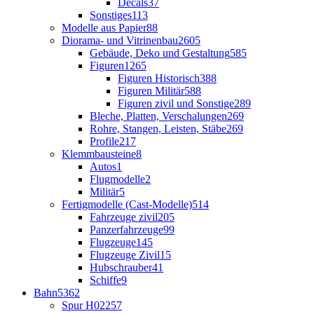
Decals
37
Sonstiges
113
Modelle aus Papier
88
Diorama- und Vitrinenbau
2605
Gebäude, Deko und Gestaltung
585
Figuren
1265
Figuren Historisch
388
Figuren Militär
588
Figuren zivil und Sonstige
289
Bleche, Platten, Verschalungen
269
Rohre, Stangen, Leisten, Stäbe
269
Profile
217
Klemmbausteine
8
Autos
1
Flugmodelle
2
Militär
5
Fertigmodelle (Cast-Modelle)
514
Fahrzeuge zivil
205
Panzerfahrzeuge
99
Flugzeuge
145
Flugzeuge Zivil
15
Hubschrauber
41
Schiffe
9
Bahn
5362
Spur H0
2257