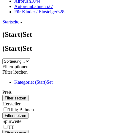
Airbrush
1044
Autorennbahnen
527
Für Kinder / Einsteiger
328
Startseite
-
(Start)Set
(Start)Set
Filteroptionen
Filter löschen
Kategorie: (Start)Set
Preis
Hersteller
Tillig Bahnen
Spurweite
TT