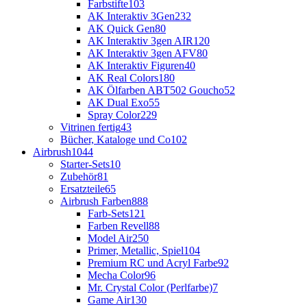
Farbstifte
103
AK Interaktiv 3Gen
232
AK Quick Gen
80
AK Interaktiv 3gen AIR
120
AK Interaktiv 3gen AFV
80
AK Interaktiv Figuren
40
AK Real Colors
180
AK Ölfarben ABT502 Goucho
52
AK Dual Exo
55
Spray Color
229
Vitrinen fertig
43
Bücher, Kataloge und Co
102
Airbrush
1044
Starter-Sets
10
Zubehör
81
Ersatzteile
65
Airbrush Farben
888
Farb-Sets
121
Farben Revell
88
Model Air
250
Primer, Metallic, Spiel
104
Premium RC und Acryl Farbe
92
Mecha Color
96
Mr. Crystal Color (Perlfarbe)
7
Game Air
130