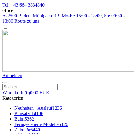
Tel: +43 664 3834840
office
A-2500 Baden, Mühlgasse 13
, Mo-Fr: 15:00 - 18:00, Sa: 09:30 -
13:00
Route zu uns
Anmelden
Warenkorb
(0)
0.00 EUR
Kategorien
Neuheiten - Auslauf
1236
Bausätze
14196
Bahn
5362
Ferngesteuerte Modelle
5126
Zubehör
5440