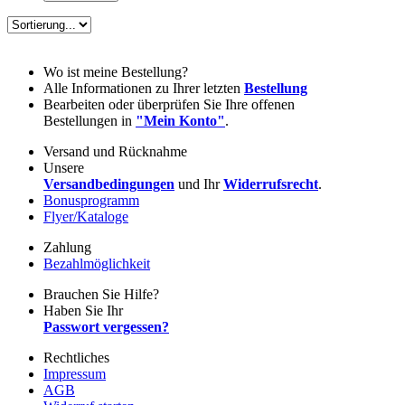
Wo ist meine Bestellung?
Alle Informationen zu Ihrer letzten
Bestellung
Bearbeiten oder überprüfen Sie Ihre offenen
Bestellungen in
"Mein Konto"
.
Versand und Rücknahme
Unsere
Versandbedingungen
und Ihr
Widerrufsrecht
.
Bonusprogramm
Flyer/Kataloge
Zahlung
Bezahlmöglichkeit
Brauchen Sie Hilfe?
Haben Sie Ihr
Passwort vergessen?
Rechtliches
Impressum
AGB