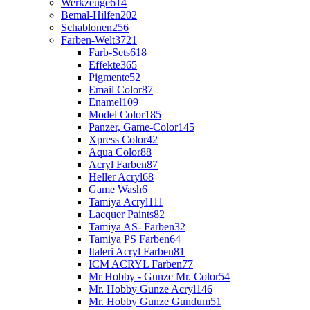
Werkzeuge
614
Bemal-Hilfen
202
Schablonen
256
Farben-Welt
3721
Farb-Sets
618
Effekte
365
Pigmente
52
Email Color
87
Enamel
109
Model Color
185
Panzer, Game-Color
145
Xpress Color
42
Aqua Color
88
Acryl Farben
87
Heller Acryl
68
Game Wash
6
Tamiya Acryl
111
Lacquer Paints
82
Tamiya AS- Farben
32
Tamiya PS Farben
64
Italeri Acryl Farben
81
ICM ACRYL Farben
77
Mr Hobby - Gunze Mr. Color
54
Mr. Hobby Gunze Acryl
146
Mr. Hobby Gunze Gundum
51