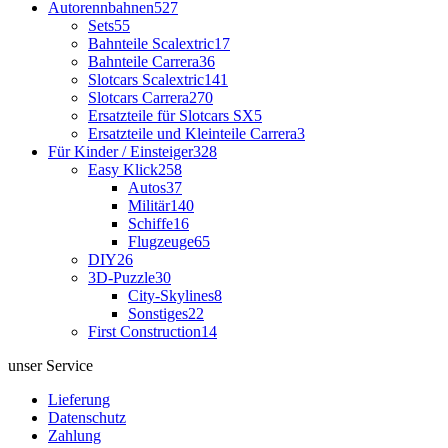
Autorennbahnen
527
Sets
55
Bahnteile Scalextric
17
Bahnteile Carrera
36
Slotcars Scalextric
141
Slotcars Carrera
270
Ersatzteile für Slotcars SX
5
Ersatzteile und Kleinteile Carrera
3
Für Kinder / Einsteiger
328
Easy Klick
258
Autos
37
Militär
140
Schiffe
16
Flugzeuge
65
DIY
26
3D-Puzzle
30
City-Skylines
8
Sonstiges
22
First Construction
14
unser Service
Lieferung
Datenschutz
Zahlung