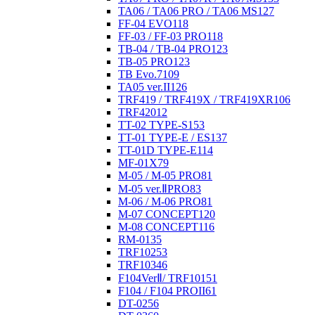
TA06 / TA06 PRO / TA06 MS
127
FF-04 EVO
118
FF-03 / FF-03 PRO
118
TB-04 / TB-04 PRO
123
TB-05 PRO
123
TB Evo.7
109
TA05 ver.II
126
TRF419 / TRF419X / TRF419XR
106
TRF420
12
TT-02 TYPE-S
153
TT-01 TYPE-E / ES
137
TT-01D TYPE-E
114
MF-01X
79
M-05 / M-05 PRO
81
M-05 ver.ⅡPRO
83
M-06 / M-06 PRO
81
M-07 CONCEPT
120
M-08 CONCEPT
116
RM-01
35
TRF102
53
TRF103
46
F104VerⅡ/ TRF101
51
F104 / F104 PROII
61
DT-02
56