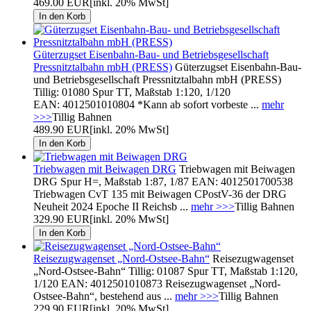
469.00 EUR
[inkl. 20% MwSt]
Güterzugset Eisenbahn-Bau- und Betriebsgesellschaft
Pressnitztalbahn mbH (PRESS)
Güterzugset Eisenbahn-Bau-
und Betriebsgesellschaft Pressnitztalbahn mbH (PRESS)
Tillig: 01080 Spur TT, Maßstab 1:120, 1/120
EAN: 4012501010804 *Kann ab sofort vorbeste ...
mehr
>>>
Tillig Bahnen
489.90 EUR
[inkl. 20% MwSt]
Triebwagen mit Beiwagen DRG
Triebwagen mit Beiwagen
DRG Spur H=, Maßstab 1:87, 1/87 EAN: 4012501700538
Triebwagen CvT 135 mit Beiwagen CPostV-36 der DRG
Neuheit 2024 Epoche II Reichsb ...
mehr >>>
Tillig Bahnen
329.90 EUR
[inkl. 20% MwSt]
Reisezugwagenset „Nord-Ostsee-Bahn“
Reisezugwagenset
„Nord-Ostsee-Bahn“ Tillig: 01087 Spur TT, Maßstab 1:120,
1/120 EAN: 4012501010873 Reisezugwagenset „Nord-
Ostsee-Bahn“, bestehend aus ...
mehr >>>
Tillig Bahnen
229.90 EUR
[inkl. 20% MwSt]