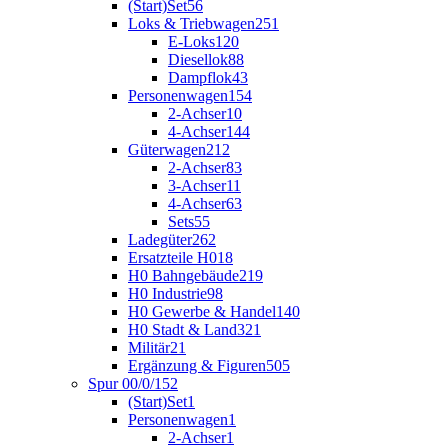
(Start)Set
56
Loks & Triebwagen
251
E-Loks
120
Diesellok
88
Dampflok
43
Personenwagen
154
2-Achser
10
4-Achser
144
Güterwagen
212
2-Achser
83
3-Achser
11
4-Achser
63
Sets
55
Ladegüter
262
Ersatzteile H0
18
H0 Bahngebäude
219
H0 Industrie
98
H0 Gewerbe & Handel
140
H0 Stadt & Land
321
Militär
21
Ergänzung & Figuren
505
Spur 00/0/1
52
(Start)Set
1
Personenwagen
1
2-Achser
1