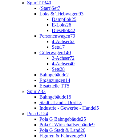
Spur TT
340
(Start)Set
7
Loks & Triebwagen
93
Dampflok
25
E-Loks
26
Diesellok
42
Personenwagen
79
4-Achser
62
Sets
17
Güterwagen
140
2-Achser
72
4-Achser
40
Sets
28
Bahngebäude
2
Ergänzungen
14
Ersatzteile TT
5
Spur Z
33
Bahngebäude
15
Stadt - Land - Dorf
13
Industrie - Gewerbe - Handel
5
Pola G
124
Pola G Bahngebäude
25
Pola G Wirtschaftsgebäude
9
Pola G Stadt & Land
26
Figuren & Fahrzeuge
50