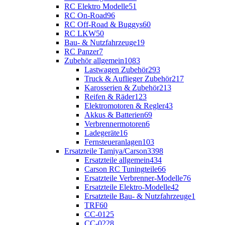
RC Elektro Modelle
51
RC On-Road
96
RC Off-Road & Buggys
60
RC LKW
50
Bau- & Nutzfahrzeuge
19
RC Panzer
7
Zubehör allgemein
1083
Lastwagen Zubehör
293
Truck & Auflieger Zubehör
217
Karosserien & Zubehör
213
Reifen & Räder
123
Elektromotoren & Regler
43
Akkus & Batterien
69
Verbrennermotoren
6
Ladegeräte
16
Fernsteueranlagen
103
Ersatzteile Tamiya/Carson
3398
Ersatzteile allgemein
434
Carson RC Tuningteile
66
Ersatzteile Verbrenner-Modelle
76
Ersatzteile Elektro-Modelle
42
Ersatzteile Bau- & Nutzfahrzeuge
1
TRF
60
CC-01
25
CC-02
28