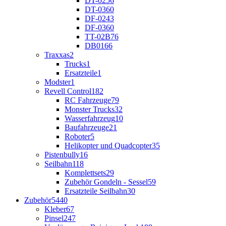
DT-02
56
DT-03
60
DF-02
43
DF-03
60
TT-02B
76
DB01
66
Traxxas
2
Trucks
1
Ersatzteile
1
Modster
1
Revell Control
182
RC Fahrzeuge
79
Monster Trucks
32
Wasserfahrzeug
10
Baufahrzeuge
21
Roboter
5
Helikopter und Quadcopter
35
Pistenbully
16
Seilbahn
118
Komplettsets
29
Zubehör Gondeln - Sessel
59
Ersatzteile Seilbahn
30
Zubehör
5440
Kleber
67
Pinsel
247