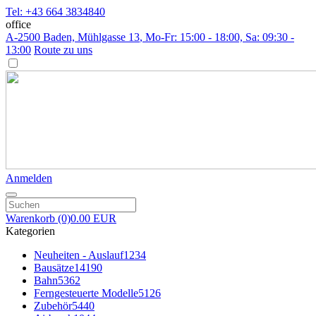
Tel: +43 664 3834840
office
A-2500 Baden, Mühlgasse 13
, Mo-Fr: 15:00 - 18:00, Sa: 09:30 -
13:00
Route zu uns
Anmelden
Warenkorb
(0)
0.00 EUR
Kategorien
Neuheiten - Auslauf
1234
Bausätze
14190
Bahn
5362
Ferngesteuerte Modelle
5126
Zubehör
5440