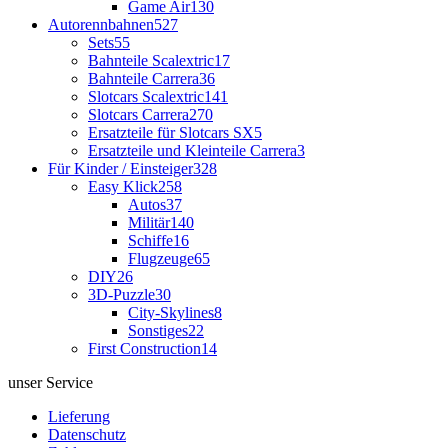
Game Air
130
Autorennbahnen
527
Sets
55
Bahnteile Scalextric
17
Bahnteile Carrera
36
Slotcars Scalextric
141
Slotcars Carrera
270
Ersatzteile für Slotcars SX
5
Ersatzteile und Kleinteile Carrera
3
Für Kinder / Einsteiger
328
Easy Klick
258
Autos
37
Militär
140
Schiffe
16
Flugzeuge
65
DIY
26
3D-Puzzle
30
City-Skylines
8
Sonstiges
22
First Construction
14
unser Service
Lieferung
Datenschutz