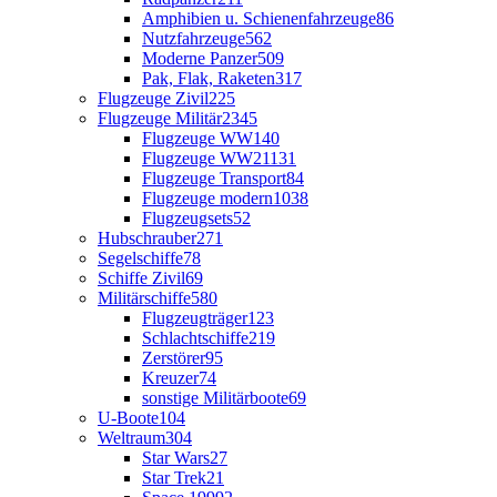
Amphibien u. Schienenfahrzeuge
86
Nutzfahrzeuge
562
Moderne Panzer
509
Pak, Flak, Raketen
317
Flugzeuge Zivil
225
Flugzeuge Militär
2345
Flugzeuge WW1
40
Flugzeuge WW2
1131
Flugzeuge Transport
84
Flugzeuge modern
1038
Flugzeugsets
52
Hubschrauber
271
Segelschiffe
78
Schiffe Zivil
69
Militärschiffe
580
Flugzeugträger
123
Schlachtschiffe
219
Zerstörer
95
Kreuzer
74
sonstige Militärboote
69
U-Boote
104
Weltraum
304
Star Wars
27
Star Trek
21