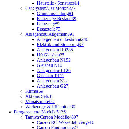
Hausteile / Sonstiges
14
Car System/Car Motion
277
Grundausstattung
81
Fahrzeuge Bestand
39
Fahrzeuge
82
Ersatzteile
75
Anlagenbau Allgemein
891
Anlagenbau unbestimmt
246
Elektrik und Steuerung
97
Anlagenbau H0
285
H0 Gleisbau
25
Anlagenbau N
152
Gleisbau N
10
Anlagenbau TT
26
Gleisbau TT
11
Anlagenbau Z
12
Anlagenbau G
27
Kirmes
59
Aktions-Sets
31
Monatsartikel
22
Werkzeuge & Hilfsmittel
80
Ferngesteuerte Modelle
5126
Tamiya/Carson Modelle
4807
Carson RC-Wasserfahrzeuge
16
Carson Flugmodelle
27