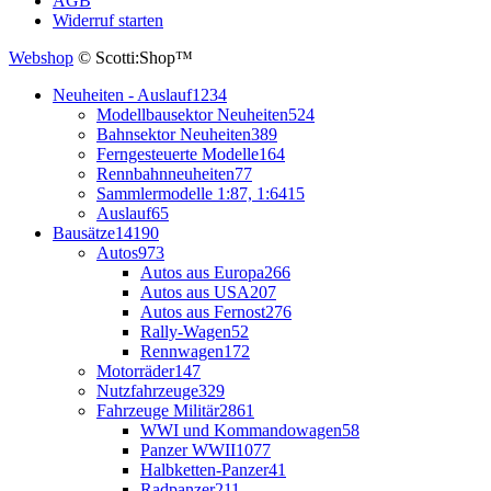
AGB
Widerruf starten
Webshop
© Scotti:Shop™
Neuheiten - Auslauf
1234
Modellbausektor Neuheiten
524
Bahnsektor Neuheiten
389
Ferngesteuerte Modelle
164
Rennbahnneuheiten
77
Sammlermodelle 1:87, 1:64
15
Auslauf
65
Bausätze
14190
Autos
973
Autos aus Europa
266
Autos aus USA
207
Autos aus Fernost
276
Rally-Wagen
52
Rennwagen
172
Motorräder
147
Nutzfahrzeuge
329
Fahrzeuge Militär
2861
WWI und Kommandowagen
58
Panzer WWII
1077
Halbketten-Panzer
41
Radpanzer
211