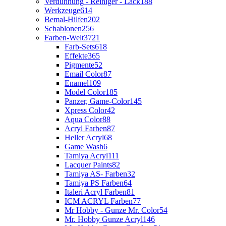
Verdünnung - Reiniger - Lack
188
Werkzeuge
614
Bemal-Hilfen
202
Schablonen
256
Farben-Welt
3721
Farb-Sets
618
Effekte
365
Pigmente
52
Email Color
87
Enamel
109
Model Color
185
Panzer, Game-Color
145
Xpress Color
42
Aqua Color
88
Acryl Farben
87
Heller Acryl
68
Game Wash
6
Tamiya Acryl
111
Lacquer Paints
82
Tamiya AS- Farben
32
Tamiya PS Farben
64
Italeri Acryl Farben
81
ICM ACRYL Farben
77
Mr Hobby - Gunze Mr. Color
54
Mr. Hobby Gunze Acryl
146