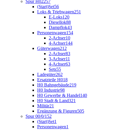
Spur H0
2257
(Start)Set
56
Loks & Triebwagen
251
E-Loks
120
Diesellok
88
Dampflok
43
Personenwagen
154
2-Achser
10
4-Achser
144
Güterwagen
212
2-Achser
83
3-Achser
11
4-Achser
63
Sets
55
Ladegüter
262
Ersatzteile H0
18
H0 Bahngebäude
219
H0 Industrie
98
H0 Gewerbe & Handel
140
H0 Stadt & Land
321
Militär
21
Ergänzung & Figuren
505
Spur 00/0/1
52
(Start)Set
1
Personenwagen
1