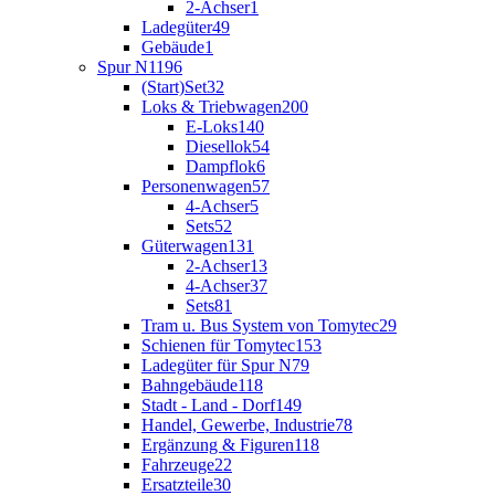
2-Achser
1
Ladegüter
49
Gebäude
1
Spur N
1196
(Start)Set
32
Loks & Triebwagen
200
E-Loks
140
Diesellok
54
Dampflok
6
Personenwagen
57
4-Achser
5
Sets
52
Güterwagen
131
2-Achser
13
4-Achser
37
Sets
81
Tram u. Bus System von Tomytec
29
Schienen für Tomytec
153
Ladegüter für Spur N
79
Bahngebäude
118
Stadt - Land - Dorf
149
Handel, Gewerbe, Industrie
78
Ergänzung & Figuren
118
Fahrzeuge
22
Ersatzteile
30