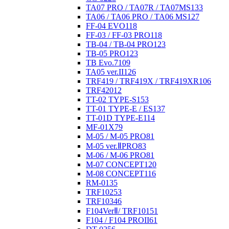
TA07 PRO / TA07R / TA07MS
133
TA06 / TA06 PRO / TA06 MS
127
FF-04 EVO
118
FF-03 / FF-03 PRO
118
TB-04 / TB-04 PRO
123
TB-05 PRO
123
TB Evo.7
109
TA05 ver.II
126
TRF419 / TRF419X / TRF419XR
106
TRF420
12
TT-02 TYPE-S
153
TT-01 TYPE-E / ES
137
TT-01D TYPE-E
114
MF-01X
79
M-05 / M-05 PRO
81
M-05 ver.ⅡPRO
83
M-06 / M-06 PRO
81
M-07 CONCEPT
120
M-08 CONCEPT
116
RM-01
35
TRF102
53
TRF103
46
F104VerⅡ/ TRF101
51
F104 / F104 PROII
61