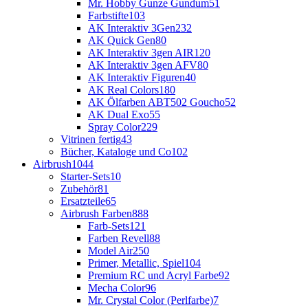
Mr. Hobby Gunze Gundum
51
Farbstifte
103
AK Interaktiv 3Gen
232
AK Quick Gen
80
AK Interaktiv 3gen AIR
120
AK Interaktiv 3gen AFV
80
AK Interaktiv Figuren
40
AK Real Colors
180
AK Ölfarben ABT502 Goucho
52
AK Dual Exo
55
Spray Color
229
Vitrinen fertig
43
Bücher, Kataloge und Co
102
Airbrush
1044
Starter-Sets
10
Zubehör
81
Ersatzteile
65
Airbrush Farben
888
Farb-Sets
121
Farben Revell
88
Model Air
250
Primer, Metallic, Spiel
104
Premium RC und Acryl Farbe
92
Mecha Color
96
Mr. Crystal Color (Perlfarbe)
7