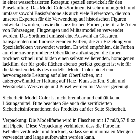
in einer wasserbasierten Rezeptur, speziell entwickelt für den
Pinselauftrag. Das Model Color-Sortiment ist sehr umfangreich und
umfasst sowohl Basisfarbtöne als auch viele Referenzen, die von
unseren Experten für die Verwendung auf historischen Figuren
entwickelt wurden, sowie die spezifischen Farben, die für alle Arten
von Fahrzeugen, Flugzeugen und Militärmodellen verwendet
werden. Das Sortiment umfasst eine Auswahl an Glasuren,
transparenten und fluoreszierenden Farben, die zur Erzielung von
Spezialeffekten verwendet werden. Es wird empfohlen, die Farben
auf eine zuvor grundierte Oberfläche aufzutragen; die farben
trocknen schnell und bilden einen selbstnivellierenden, homogenen
lackfilm, der für große flächen ebenso perfekt geeignet ist wie für
die kleinsten details des modells. Model Color bietet eine
hervorragende Leistung auf allen Oberflächen, mit
außergewöhnlicher Haftung auf Harz, Kunststoffen, Stahl und
Weißmetall. Werkzeuge und Pinsel werden mit Wasser gereinigt.
Sicherheit: Model Color ist nicht brennbar und enthält keine
Lösungsmittel. Bitte beachten Sie auch die zertifizierten
Sicherheitsinformationen des Produkts auf der Seite Sicherheit.
Verpackung: Die Modellfarbe wird in Flaschen mit 17 ml/0,57 fl.oz.
mit Pipette. Diese Verpackung verhindert, dass die Farbe im
Behälter verdunstet und trocknet, sodass sie in minimalen Mengen
verwendet und lange aufbewahrt werden kann.