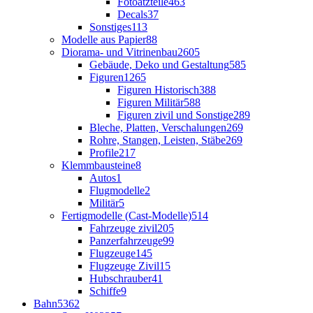
Fotoätzteile
463
Decals
37
Sonstiges
113
Modelle aus Papier
88
Diorama- und Vitrinenbau
2605
Gebäude, Deko und Gestaltung
585
Figuren
1265
Figuren Historisch
388
Figuren Militär
588
Figuren zivil und Sonstige
289
Bleche, Platten, Verschalungen
269
Rohre, Stangen, Leisten, Stäbe
269
Profile
217
Klemmbausteine
8
Autos
1
Flugmodelle
2
Militär
5
Fertigmodelle (Cast-Modelle)
514
Fahrzeuge zivil
205
Panzerfahrzeuge
99
Flugzeuge
145
Flugzeuge Zivil
15
Hubschrauber
41
Schiffe
9
Bahn
5362