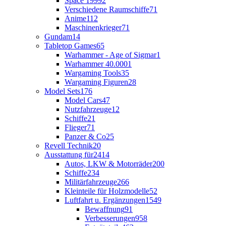
Space 1999
2
Verschiedene Raumschiffe
71
Anime
112
Maschinenkrieger
71
Gundam
14
Tabletop Games
65
Warhammer - Age of Sigmar
1
Warhammer 40.000
1
Wargaming Tools
35
Wargaming Figuren
28
Model Sets
176
Model Cars
47
Nutzfahrzeuge
12
Schiffe
21
Flieger
71
Panzer & Co
25
Revell Technik
20
Ausstattung für
2414
Autos, LKW & Motorräder
200
Schiffe
234
Militärfahrzeuge
266
Kleinteile für Holzmodelle
52
Luftfahrt u. Ergänzungen
1549
Bewaffnung
91
Verbesserungen
958