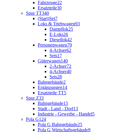
Fahrzeuge
22
Ersatzteile
30
Spur TT
340
(Start)Set
7
Loks & Triebwagen
93
Dampflok
25
E-Loks
26
Diesellok
42
Personenwagen
79
4-Achser
62
Sets
17
Güterwagen
140
2-Achser
72
4-Achser
40
Sets
28
Bahngebäude
2
Ergänzungen
14
Ersatzteile TT
5
Spur Z
33
Bahngebäude
15
Stadt - Land - Dorf
13
Industrie - Gewerbe - Handel
5
Pola G
124
Pola G Bahngebäude
25
Pola G Wirtschaftsgebäude
9