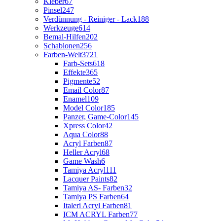
Kleber
67
Pinsel
247
Verdünnung - Reiniger - Lack
188
Werkzeuge
614
Bemal-Hilfen
202
Schablonen
256
Farben-Welt
3721
Farb-Sets
618
Effekte
365
Pigmente
52
Email Color
87
Enamel
109
Model Color
185
Panzer, Game-Color
145
Xpress Color
42
Aqua Color
88
Acryl Farben
87
Heller Acryl
68
Game Wash
6
Tamiya Acryl
111
Lacquer Paints
82
Tamiya AS- Farben
32
Tamiya PS Farben
64
Italeri Acryl Farben
81
ICM ACRYL Farben
77