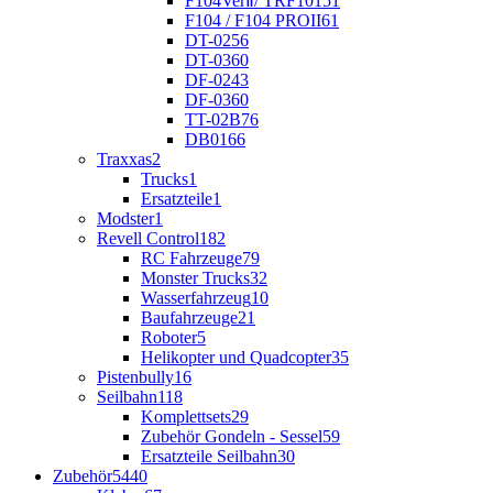
F104VerⅡ/ TRF101
51
F104 / F104 PROII
61
DT-02
56
DT-03
60
DF-02
43
DF-03
60
TT-02B
76
DB01
66
Traxxas
2
Trucks
1
Ersatzteile
1
Modster
1
Revell Control
182
RC Fahrzeuge
79
Monster Trucks
32
Wasserfahrzeug
10
Baufahrzeuge
21
Roboter
5
Helikopter und Quadcopter
35
Pistenbully
16
Seilbahn
118
Komplettsets
29
Zubehör Gondeln - Sessel
59
Ersatzteile Seilbahn
30
Zubehör
5440