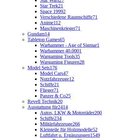
Star Wars
27
Star Trek
21
Space 1999
2
Verschiedene Raumschiffe
71
Anime
112
Maschinenkrieger
71
Gundam
14
Tabletop Games
65
Warhammer - Age of Sigmar
1
Warhammer 40.000
1
Wargaming Tools
35
Wargaming Figuren
28
Model Sets
176
Model Cars
47
Nutzfahrzeuge
12
Schiffe
21
Flieger
71
Panzer & Co
25
Revell Technik
20
Ausstattung für
2414
Autos, LKW & Motorräder
200
Schiffe
234
Militärfahrzeuge
266
Kleinteile für Holzmodelle
52
Luftfahrt u. Ergänzungen
1549