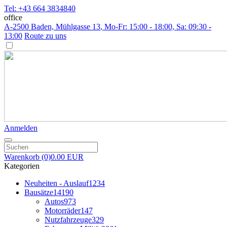
Tel: +43 664 3834840
office
A-2500 Baden, Mühlgasse 13
, Mo-Fr: 15:00 - 18:00, Sa: 09:30 -
13:00
Route zu uns
Anmelden
Warenkorb
(0)
0.00 EUR
Kategorien
Neuheiten - Auslauf
1234
Bausätze
14190
Autos
973
Motorräder
147
Nutzfahrzeuge
329