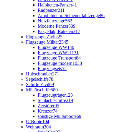
Halbketten-Panzer
41
Radpanzer
211
Amphibien u. Schienenfahrzeuge
86
Nutzfahrzeuge
562
Moderne Panzer
509
Pak, Flak, Raketen
317
Flugzeuge Zivil
225
Flugzeuge Militär
2345
Flugzeuge WW1
40
Flugzeuge WW2
1131
Flugzeuge Transport
84
Flugzeuge modern
1038
Flugzeugsets
52
Hubschrauber
271
Segelschiffe
78
Schiffe Zivil
69
Militärschiffe
580
Flugzeugträger
123
Schlachtschiffe
219
Zerstörer
95
Kreuzer
74
sonstige Militärboote
69
U-Boote
104
Weltraum
304