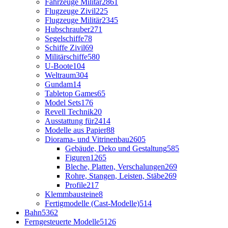
Fahrzeuge Militär
2861
Flugzeuge Zivil
225
Flugzeuge Militär
2345
Hubschrauber
271
Segelschiffe
78
Schiffe Zivil
69
Militärschiffe
580
U-Boote
104
Weltraum
304
Gundam
14
Tabletop Games
65
Model Sets
176
Revell Technik
20
Ausstattung für
2414
Modelle aus Papier
88
Diorama- und Vitrinenbau
2605
Gebäude, Deko und Gestaltung
585
Figuren
1265
Bleche, Platten, Verschalungen
269
Rohre, Stangen, Leisten, Stäbe
269
Profile
217
Klemmbausteine
8
Fertigmodelle (Cast-Modelle)
514
Bahn
5362
Ferngesteuerte Modelle
5126