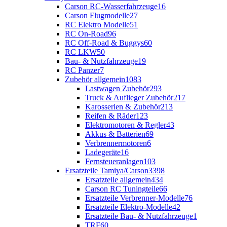
Carson RC-Wasserfahrzeuge
16
Carson Flugmodelle
27
RC Elektro Modelle
51
RC On-Road
96
RC Off-Road & Buggys
60
RC LKW
50
Bau- & Nutzfahrzeuge
19
RC Panzer
7
Zubehör allgemein
1083
Lastwagen Zubehör
293
Truck & Auflieger Zubehör
217
Karosserien & Zubehör
213
Reifen & Räder
123
Elektromotoren & Regler
43
Akkus & Batterien
69
Verbrennermotoren
6
Ladegeräte
16
Fernsteueranlagen
103
Ersatzteile Tamiya/Carson
3398
Ersatzteile allgemein
434
Carson RC Tuningteile
66
Ersatzteile Verbrenner-Modelle
76
Ersatzteile Elektro-Modelle
42
Ersatzteile Bau- & Nutzfahrzeuge
1
TRF
60