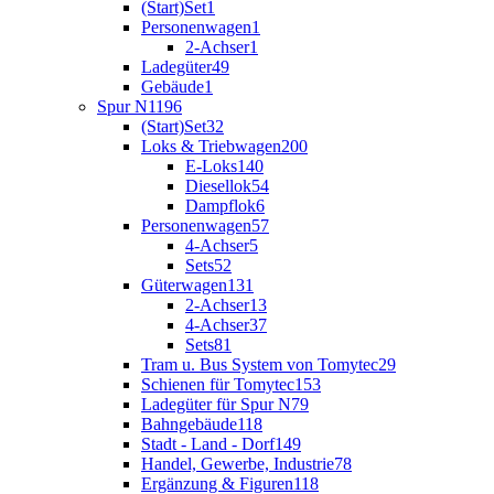
(Start)Set
1
Personenwagen
1
2-Achser
1
Ladegüter
49
Gebäude
1
Spur N
1196
(Start)Set
32
Loks & Triebwagen
200
E-Loks
140
Diesellok
54
Dampflok
6
Personenwagen
57
4-Achser
5
Sets
52
Güterwagen
131
2-Achser
13
4-Achser
37
Sets
81
Tram u. Bus System von Tomytec
29
Schienen für Tomytec
153
Ladegüter für Spur N
79
Bahngebäude
118
Stadt - Land - Dorf
149
Handel, Gewerbe, Industrie
78
Ergänzung & Figuren
118