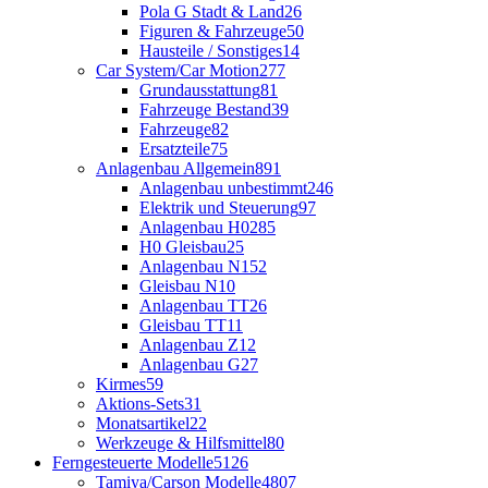
Pola G Stadt & Land
26
Figuren & Fahrzeuge
50
Hausteile / Sonstiges
14
Car System/Car Motion
277
Grundausstattung
81
Fahrzeuge Bestand
39
Fahrzeuge
82
Ersatzteile
75
Anlagenbau Allgemein
891
Anlagenbau unbestimmt
246
Elektrik und Steuerung
97
Anlagenbau H0
285
H0 Gleisbau
25
Anlagenbau N
152
Gleisbau N
10
Anlagenbau TT
26
Gleisbau TT
11
Anlagenbau Z
12
Anlagenbau G
27
Kirmes
59
Aktions-Sets
31
Monatsartikel
22
Werkzeuge & Hilfsmittel
80
Ferngesteuerte Modelle
5126
Tamiya/Carson Modelle
4807