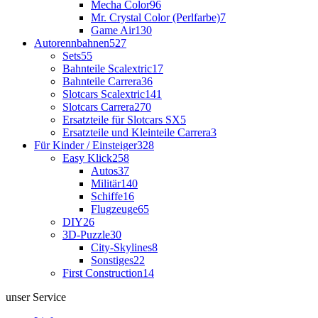
Mecha Color
96
Mr. Crystal Color (Perlfarbe)
7
Game Air
130
Autorennbahnen
527
Sets
55
Bahnteile Scalextric
17
Bahnteile Carrera
36
Slotcars Scalextric
141
Slotcars Carrera
270
Ersatzteile für Slotcars SX
5
Ersatzteile und Kleinteile Carrera
3
Für Kinder / Einsteiger
328
Easy Klick
258
Autos
37
Militär
140
Schiffe
16
Flugzeuge
65
DIY
26
3D-Puzzle
30
City-Skylines
8
Sonstiges
22
First Construction
14
unser Service