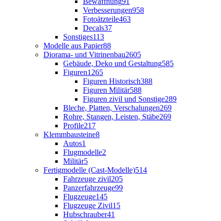
Bewaffnung
91
Verbesserungen
958
Fotoätzteile
463
Decals
37
Sonstiges
113
Modelle aus Papier
88
Diorama- und Vitrinenbau
2605
Gebäude, Deko und Gestaltung
585
Figuren
1265
Figuren Historisch
388
Figuren Militär
588
Figuren zivil und Sonstige
289
Bleche, Platten, Verschalungen
269
Rohre, Stangen, Leisten, Stäbe
269
Profile
217
Klemmbausteine
8
Autos
1
Flugmodelle
2
Militär
5
Fertigmodelle (Cast-Modelle)
514
Fahrzeuge zivil
205
Panzerfahrzeuge
99
Flugzeuge
145
Flugzeuge Zivil
15
Hubschrauber
41