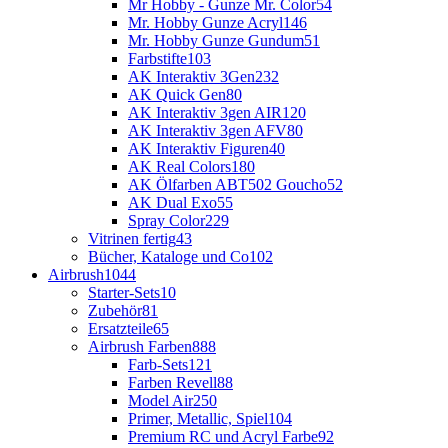
Mr Hobby - Gunze Mr. Color
54
Mr. Hobby Gunze Acryl
146
Mr. Hobby Gunze Gundum
51
Farbstifte
103
AK Interaktiv 3Gen
232
AK Quick Gen
80
AK Interaktiv 3gen AIR
120
AK Interaktiv 3gen AFV
80
AK Interaktiv Figuren
40
AK Real Colors
180
AK Ölfarben ABT502 Goucho
52
AK Dual Exo
55
Spray Color
229
Vitrinen fertig
43
Bücher, Kataloge und Co
102
Airbrush
1044
Starter-Sets
10
Zubehör
81
Ersatzteile
65
Airbrush Farben
888
Farb-Sets
121
Farben Revell
88
Model Air
250
Primer, Metallic, Spiel
104
Premium RC und Acryl Farbe
92