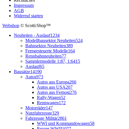
Rechtliches
Impressum
AGB
Widerruf starten
Webshop
© Scotti:Shop™
Neuheiten - Auslauf
1234
Modellbausektor Neuheiten
524
Bahnsektor Neuheiten
389
Ferngesteuerte Modelle
164
Rennbahnneuheiten
77
Sammlermodelle 1:87, 1:64
15
Auslauf
65
Bausätze
14190
Autos
973
Autos aus Europa
266
Autos aus USA
207
Autos aus Fernost
276
Rally-Wagen
52
Rennwagen
172
Motorräder
147
Nutzfahrzeuge
329
Fahrzeuge Militär
2861
WWI und Kommandowagen
58
Panzer WWII
1077