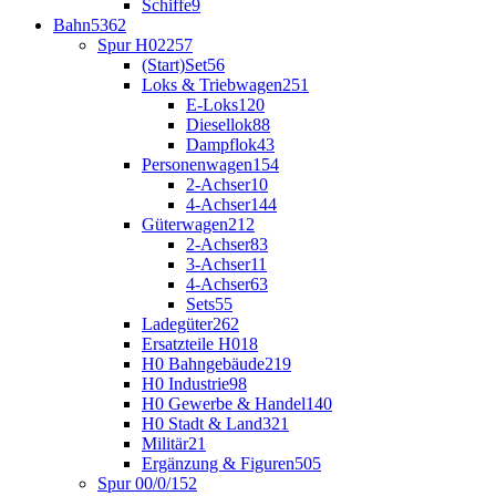
Schiffe
9
Bahn
5362
Spur H0
2257
(Start)Set
56
Loks & Triebwagen
251
E-Loks
120
Diesellok
88
Dampflok
43
Personenwagen
154
2-Achser
10
4-Achser
144
Güterwagen
212
2-Achser
83
3-Achser
11
4-Achser
63
Sets
55
Ladegüter
262
Ersatzteile H0
18
H0 Bahngebäude
219
H0 Industrie
98
H0 Gewerbe & Handel
140
H0 Stadt & Land
321
Militär
21
Ergänzung & Figuren
505
Spur 00/0/1
52