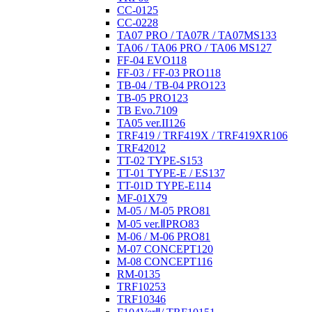
CC-01
25
CC-02
28
TA07 PRO / TA07R / TA07MS
133
TA06 / TA06 PRO / TA06 MS
127
FF-04 EVO
118
FF-03 / FF-03 PRO
118
TB-04 / TB-04 PRO
123
TB-05 PRO
123
TB Evo.7
109
TA05 ver.II
126
TRF419 / TRF419X / TRF419XR
106
TRF420
12
TT-02 TYPE-S
153
TT-01 TYPE-E / ES
137
TT-01D TYPE-E
114
MF-01X
79
M-05 / M-05 PRO
81
M-05 ver.ⅡPRO
83
M-06 / M-06 PRO
81
M-07 CONCEPT
120
M-08 CONCEPT
116
RM-01
35
TRF102
53
TRF103
46