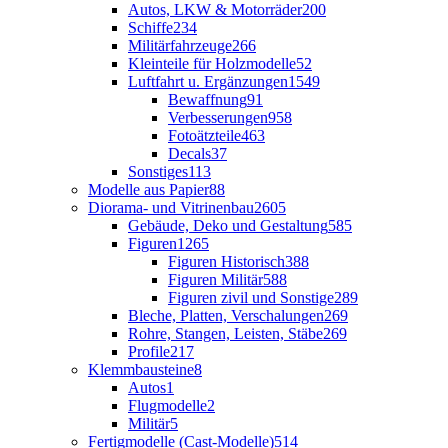
Autos, LKW & Motorräder
200
Schiffe
234
Militärfahrzeuge
266
Kleinteile für Holzmodelle
52
Luftfahrt u. Ergänzungen
1549
Bewaffnung
91
Verbesserungen
958
Fotoätzteile
463
Decals
37
Sonstiges
113
Modelle aus Papier
88
Diorama- und Vitrinenbau
2605
Gebäude, Deko und Gestaltung
585
Figuren
1265
Figuren Historisch
388
Figuren Militär
588
Figuren zivil und Sonstige
289
Bleche, Platten, Verschalungen
269
Rohre, Stangen, Leisten, Stäbe
269
Profile
217
Klemmbausteine
8
Autos
1
Flugmodelle
2
Militär
5
Fertigmodelle (Cast-Modelle)
514