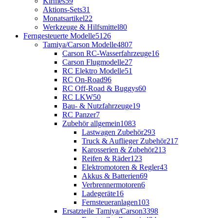
Kirmes
59
Aktions-Sets
31
Monatsartikel
22
Werkzeuge & Hilfsmittel
80
Ferngesteuerte Modelle
5126
Tamiya/Carson Modelle
4807
Carson RC-Wasserfahrzeuge
16
Carson Flugmodelle
27
RC Elektro Modelle
51
RC On-Road
96
RC Off-Road & Buggys
60
RC LKW
50
Bau- & Nutzfahrzeuge
19
RC Panzer
7
Zubehör allgemein
1083
Lastwagen Zubehör
293
Truck & Auflieger Zubehör
217
Karosserien & Zubehör
213
Reifen & Räder
123
Elektromotoren & Regler
43
Akkus & Batterien
69
Verbrennermotoren
6
Ladegeräte
16
Fernsteueranlagen
103
Ersatzteile Tamiya/Carson
3398