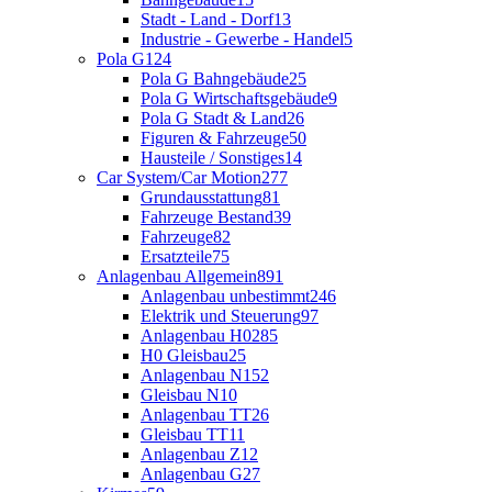
Stadt - Land - Dorf
13
Industrie - Gewerbe - Handel
5
Pola G
124
Pola G Bahngebäude
25
Pola G Wirtschaftsgebäude
9
Pola G Stadt & Land
26
Figuren & Fahrzeuge
50
Hausteile / Sonstiges
14
Car System/Car Motion
277
Grundausstattung
81
Fahrzeuge Bestand
39
Fahrzeuge
82
Ersatzteile
75
Anlagenbau Allgemein
891
Anlagenbau unbestimmt
246
Elektrik und Steuerung
97
Anlagenbau H0
285
H0 Gleisbau
25
Anlagenbau N
152
Gleisbau N
10
Anlagenbau TT
26
Gleisbau TT
11
Anlagenbau Z
12
Anlagenbau G
27