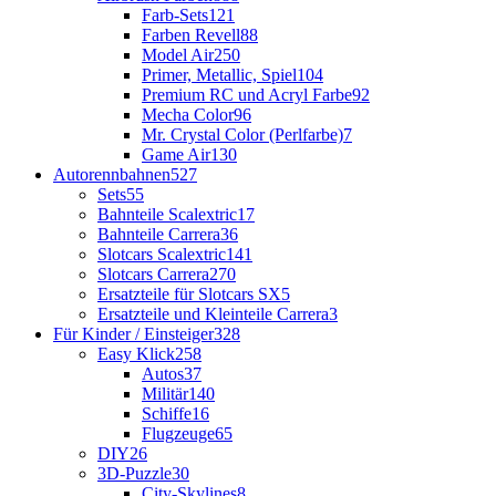
Farb-Sets
121
Farben Revell
88
Model Air
250
Primer, Metallic, Spiel
104
Premium RC und Acryl Farbe
92
Mecha Color
96
Mr. Crystal Color (Perlfarbe)
7
Game Air
130
Autorennbahnen
527
Sets
55
Bahnteile Scalextric
17
Bahnteile Carrera
36
Slotcars Scalextric
141
Slotcars Carrera
270
Ersatzteile für Slotcars SX
5
Ersatzteile und Kleinteile Carrera
3
Für Kinder / Einsteiger
328
Easy Klick
258
Autos
37
Militär
140
Schiffe
16
Flugzeuge
65
DIY
26
3D-Puzzle
30
City-Skylines
8