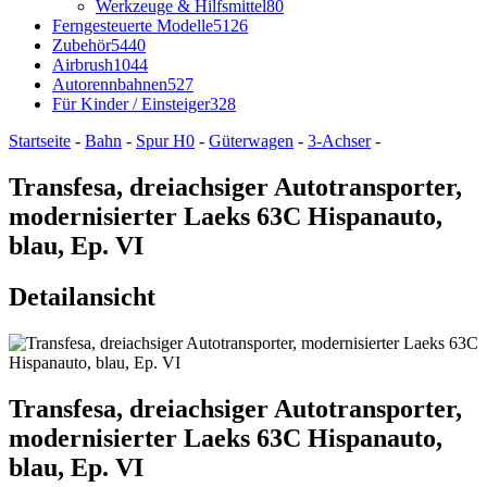
Werkzeuge & Hilfsmittel
80
Ferngesteuerte Modelle
5126
Zubehör
5440
Airbrush
1044
Autorennbahnen
527
Für Kinder / Einsteiger
328
Startseite
-
Bahn
-
Spur H0
-
Güterwagen
-
3-Achser
-
Transfesa, dreiachsiger Autotransporter,
modernisierter Laeks 63C Hispanauto,
blau, Ep. VI
Detailansicht
Transfesa, dreiachsiger Autotransporter,
modernisierter Laeks 63C Hispanauto,
blau, Ep. VI