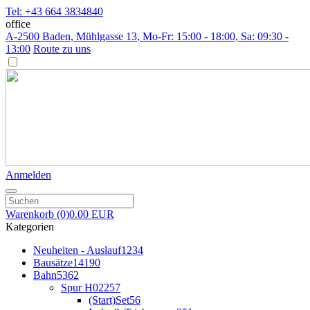
Tel: +43 664 3834840
office
A-2500 Baden, Mühlgasse 13
, Mo-Fr: 15:00 - 18:00, Sa: 09:30 -
13:00
Route zu uns
Anmelden
Warenkorb
(0)
0.00 EUR
Kategorien
Neuheiten - Auslauf
1234
Bausätze
14190
Bahn
5362
Spur H0
2257
(Start)Set
56