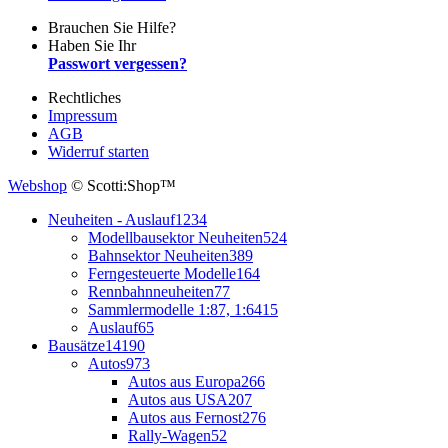
Brauchen Sie Hilfe?
Haben Sie Ihr
Passwort vergessen?
Rechtliches
Impressum
AGB
Widerruf starten
Webshop
© Scotti:Shop™
Neuheiten - Auslauf
1234
Modellbausektor Neuheiten
524
Bahnsektor Neuheiten
389
Ferngesteuerte Modelle
164
Rennbahnneuheiten
77
Sammlermodelle 1:87, 1:64
15
Auslauf
65
Bausätze
14190
Autos
973
Autos aus Europa
266
Autos aus USA
207
Autos aus Fernost
276
Rally-Wagen
52