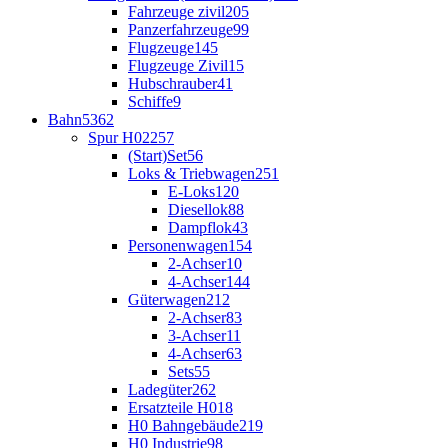
Fahrzeuge zivil
205
Panzerfahrzeuge
99
Flugzeuge
145
Flugzeuge Zivil
15
Hubschrauber
41
Schiffe
9
Bahn
5362
Spur H0
2257
(Start)Set
56
Loks & Triebwagen
251
E-Loks
120
Diesellok
88
Dampflok
43
Personenwagen
154
2-Achser
10
4-Achser
144
Güterwagen
212
2-Achser
83
3-Achser
11
4-Achser
63
Sets
55
Ladegüter
262
Ersatzteile H0
18
H0 Bahngebäude
219
H0 Industrie
98