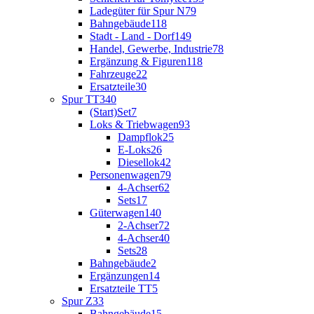
Ladegüter für Spur N
79
Bahngebäude
118
Stadt - Land - Dorf
149
Handel, Gewerbe, Industrie
78
Ergänzung & Figuren
118
Fahrzeuge
22
Ersatzteile
30
Spur TT
340
(Start)Set
7
Loks & Triebwagen
93
Dampflok
25
E-Loks
26
Diesellok
42
Personenwagen
79
4-Achser
62
Sets
17
Güterwagen
140
2-Achser
72
4-Achser
40
Sets
28
Bahngebäude
2
Ergänzungen
14
Ersatzteile TT
5
Spur Z
33
Bahngebäude
15