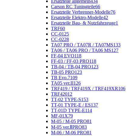
Ersatzteile allgemein
434
Carson RC Tuningteile
66
Ersatzteile Verbrenner-Modelle
76
Ersatzteile Elektro-Modelle
42
Ersatzteile Bau- & Nutzfahrzeuge
1
TRF
60
CC-01
25
CC-02
28
TA07 PRO / TA07R / TA07MS
133
TA06 / TA06 PRO / TA06 MS
127
FF-04 EVO
118
FF-03 / FF-03 PRO
118
TB-04 / TB-04 PRO
123
TB-05 PRO
123
TB Evo.7
109
TA05 ver.II
126
TRF419 / TRF419X / TRF419XR
106
TRF420
12
TT-02 TYPE-S
153
TT-01 TYPE-E / ES
137
TT-01D TYPE-E
114
MF-01X
79
M-05 / M-05 PRO
81
M-05 ver.ⅡPRO
83
M-06 / M-06 PRO
81