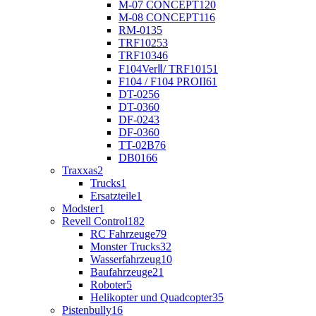
M-07 CONCEPT
120
M-08 CONCEPT
116
RM-01
35
TRF102
53
TRF103
46
F104VerⅡ/ TRF101
51
F104 / F104 PROII
61
DT-02
56
DT-03
60
DF-02
43
DF-03
60
TT-02B
76
DB01
66
Traxxas
2
Trucks
1
Ersatzteile
1
Modster
1
Revell Control
182
RC Fahrzeuge
79
Monster Trucks
32
Wasserfahrzeug
10
Baufahrzeuge
21
Roboter
5
Helikopter und Quadcopter
35
Pistenbully
16