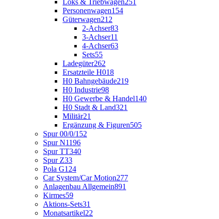
Loks & Triebwagen
251
Personenwagen
154
Güterwagen
212
2-Achser
83
3-Achser
11
4-Achser
63
Sets
55
Ladegüter
262
Ersatzteile H0
18
H0 Bahngebäude
219
H0 Industrie
98
H0 Gewerbe & Handel
140
H0 Stadt & Land
321
Militär
21
Ergänzung & Figuren
505
Spur 00/0/1
52
Spur N
1196
Spur TT
340
Spur Z
33
Pola G
124
Car System/Car Motion
277
Anlagenbau Allgemein
891
Kirmes
59
Aktions-Sets
31
Monatsartikel
22