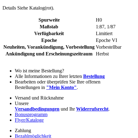
Details Siehe Katalog(rot).
Spurweite
H0
Maßstab
1:87, 1/87
Verfügbarkeit
Limitiert
Epoche
Epoche VI
Neuheiten, Vorankündigung, Vorbestellung
Vorbestellbar
Ankündigung und Erscheinungszeitraum
Herbst
Wo ist meine Bestellung?
Alle Informationen zu Ihrer letzten
Bestellung
Bearbeiten oder überprüfen Sie Ihre offenen
Bestellungen in
"Mein Konto"
.
Versand und Rücknahme
Unsere
Versandbedingungen
und Ihr
Widerrufsrecht
.
Bonusprogramm
Flyer/Kataloge
Zahlung
Bezahlmöglichkeit