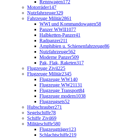
Rennwagen
172
Motorräder
147
Nutzfahrzeuge
329
Fahrzeuge Militär
2861
WWI und Kommandowagen
58
Panzer WWII
1077
Halbketten-Panzer
41
Radpanzer
211
Amphibien u. Schienenfahrzeuge
86
Nutzfahrzeuge
562
Moderne Panzer
509
Pak, Flak, Raketen
317
Flugzeuge Zivil
225
Flugzeuge Militär
2345
Flugzeuge WW1
40
Flugzeuge WW2
1131
Flugzeuge Transport
84
Flugzeuge modern
1038
Flugzeugsets
52
Hubschrauber
271
Segelschiffe
78
Schiffe Zivil
69
Militärschiffe
580
Flugzeugträger
123
Schlachtschiffe
219