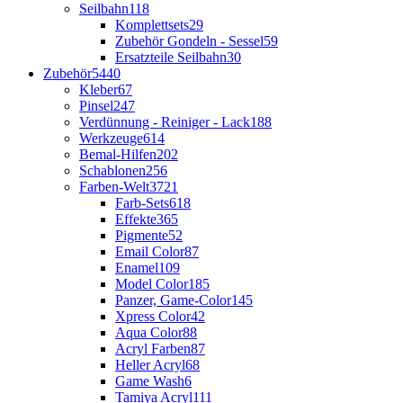
Seilbahn
118
Komplettsets
29
Zubehör Gondeln - Sessel
59
Ersatzteile Seilbahn
30
Zubehör
5440
Kleber
67
Pinsel
247
Verdünnung - Reiniger - Lack
188
Werkzeuge
614
Bemal-Hilfen
202
Schablonen
256
Farben-Welt
3721
Farb-Sets
618
Effekte
365
Pigmente
52
Email Color
87
Enamel
109
Model Color
185
Panzer, Game-Color
145
Xpress Color
42
Aqua Color
88
Acryl Farben
87
Heller Acryl
68
Game Wash
6
Tamiya Acryl
111