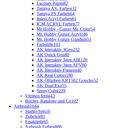
Lacquer Paints
82
Tamiya AS- Farben
32
Tamiya PS Farben
64
Italeri Acryl Farben
81
ICM ACRYL Farben
77
Mr Hobby - Gunze Mr. Color
54
Mr. Hobby Gunze Acryl
146
Mr. Hobby Gunze Gundum
51
Farbstifte
103
AK Interaktiv 3Gen
232
AK Quick Gen
80
AK Interaktiv 3gen AIR
120
AK Interaktiv 3gen AFV
80
AK Interaktiv Figuren
40
AK Real Colors
180
AK Ölfarben ABT502 Goucho
52
AK Dual Exo
55
Spray Color
229
Vitrinen fertig
43
Bücher, Kataloge und Co
102
Airbrush
1044
Starter-Sets
10
Zubehör
81
Ersatzteile
65
Airbrush Farben
888