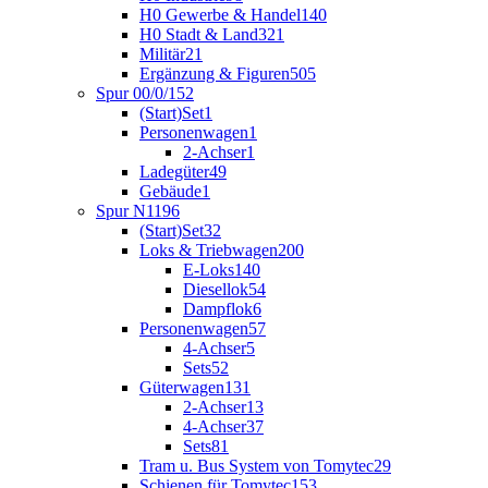
H0 Gewerbe & Handel
140
H0 Stadt & Land
321
Militär
21
Ergänzung & Figuren
505
Spur 00/0/1
52
(Start)Set
1
Personenwagen
1
2-Achser
1
Ladegüter
49
Gebäude
1
Spur N
1196
(Start)Set
32
Loks & Triebwagen
200
E-Loks
140
Diesellok
54
Dampflok
6
Personenwagen
57
4-Achser
5
Sets
52
Güterwagen
131
2-Achser
13
4-Achser
37
Sets
81
Tram u. Bus System von Tomytec
29
Schienen für Tomytec
153