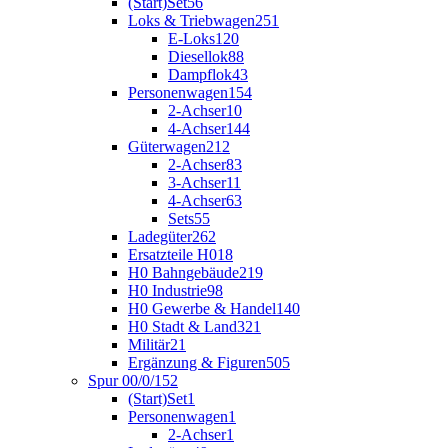
(Start)Set
56
Loks & Triebwagen
251
E-Loks
120
Diesellok
88
Dampflok
43
Personenwagen
154
2-Achser
10
4-Achser
144
Güterwagen
212
2-Achser
83
3-Achser
11
4-Achser
63
Sets
55
Ladegüter
262
Ersatzteile H0
18
H0 Bahngebäude
219
H0 Industrie
98
H0 Gewerbe & Handel
140
H0 Stadt & Land
321
Militär
21
Ergänzung & Figuren
505
Spur 00/0/1
52
(Start)Set
1
Personenwagen
1
2-Achser
1