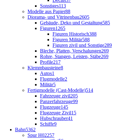
Decals
37
Sonstiges
113
Modelle aus Papier
88
Diorama- und Vitrinenbau
2605
Gebäude, Deko und Gestaltung
585
Figuren
1265
Figuren Historisch
388
Figuren Militär
588
Figuren zivil und Sonstige
289
Bleche, Platten, Verschalungen
269
Rohre, Stangen, Leisten, Stäbe
269
Profile
217
Klemmbausteine
8
Autos
1
Flugmodelle
2
Militär
5
Fertigmodelle (Cast-Modelle)
514
Fahrzeuge zivil
205
Panzerfahrzeuge
99
Flugzeuge
145
Flugzeuge Zivil
15
Hubschrauber
41
Schiffe
9
Bahn
5362
Spur H0
2257