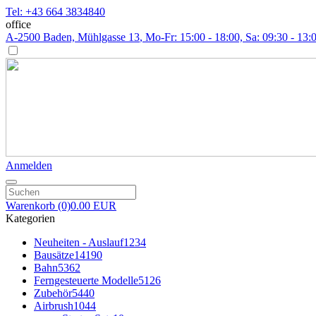
Tel: +43 664 3834840
office
A-2500 Baden, Mühlgasse 13
, Mo-Fr: 15:00 - 18:00, Sa: 09:30 - 13:
Anmelden
Warenkorb
(0)
0.00 EUR
Kategorien
Neuheiten - Auslauf
1234
Bausätze
14190
Bahn
5362
Ferngesteuerte Modelle
5126
Zubehör
5440
Airbrush
1044