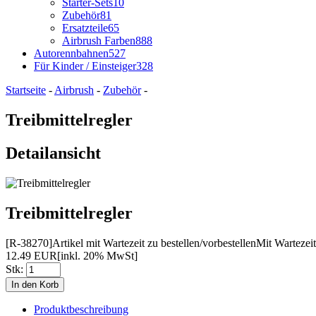
Starter-Sets
10
Zubehör
81
Ersatzteile
65
Airbrush Farben
888
Autorennbahnen
527
Für Kinder / Einsteiger
328
Startseite
-
Airbrush
-
Zubehör
-
Treibmittelregler
Detailansicht
Treibmittelregler
[R-38270]
Artikel mit Wartezeit zu bestellen/vorbestellen
Mit Wartezeit
12.49 EUR
[inkl. 20% MwSt]
Stk:
Produktbeschreibung