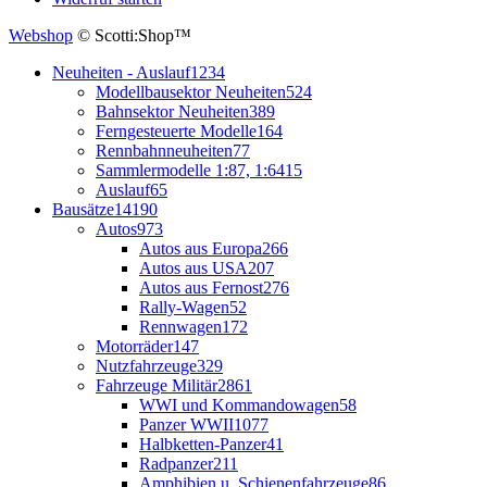
Webshop
© Scotti:Shop™
Neuheiten - Auslauf
1234
Modellbausektor Neuheiten
524
Bahnsektor Neuheiten
389
Ferngesteuerte Modelle
164
Rennbahnneuheiten
77
Sammlermodelle 1:87, 1:64
15
Auslauf
65
Bausätze
14190
Autos
973
Autos aus Europa
266
Autos aus USA
207
Autos aus Fernost
276
Rally-Wagen
52
Rennwagen
172
Motorräder
147
Nutzfahrzeuge
329
Fahrzeuge Militär
2861
WWI und Kommandowagen
58
Panzer WWII
1077
Halbketten-Panzer
41
Radpanzer
211
Amphibien u. Schienenfahrzeuge
86