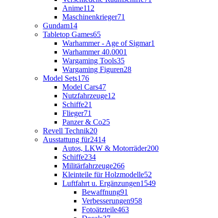
Anime
112
Maschinenkrieger
71
Gundam
14
Tabletop Games
65
Warhammer - Age of Sigmar
1
Warhammer 40.000
1
Wargaming Tools
35
Wargaming Figuren
28
Model Sets
176
Model Cars
47
Nutzfahrzeuge
12
Schiffe
21
Flieger
71
Panzer & Co
25
Revell Technik
20
Ausstattung für
2414
Autos, LKW & Motorräder
200
Schiffe
234
Militärfahrzeuge
266
Kleinteile für Holzmodelle
52
Luftfahrt u. Ergänzungen
1549
Bewaffnung
91
Verbesserungen
958
Fotoätzteile
463