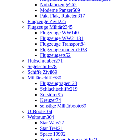
Nutzfahrzeuge
562
Moderne Panzer
509
Pak, Flak, Raketen
317
Flugzeuge Zivil
225
Flugzeuge Militär
2345
Flugzeuge WW1
40
Flugzeuge WW2
1131
Flugzeuge Transport
84
Flugzeuge modern
1038
Flugzeugsets
52
Hubschrauber
271
Segelschiffe
78
Schiffe Zivil
69
Militärschiffe
580
Flugzeugträger
123
Schlachtschiffe
219
Zerstörer
95
Kreuzer
74
sonstige Militärboote
69
U-Boote
104
Weltraum
304
Star Wars
27
Star Trek
21
Space 1999
2
Verschiedene Raumschiffe
71