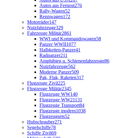
Autos aus Fernost
276
Rally-Wagen
52
Rennwagen
172
Motorräder
147
Nutzfahrzeuge
329
Fahrzeuge Militär
2861
WWI und Kommandowagen
58
Panzer WWII
1077
Halbketten-Panzer
41
Radpanzer
211
Amphibien u. Schienenfahrzeuge
86
Nutzfahrzeuge
562
Moderne Panzer
509
Pak, Flak, Raketen
317
Flugzeuge Zivil
225
Flugzeuge Militär
2345
Flugzeuge WW1
40
Flugzeuge WW2
1131
Flugzeuge Transport
84
Flugzeuge modern
1038
Flugzeugsets
52
Hubschrauber
271
Segelschiffe
78
Schiffe Zivil
69