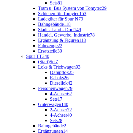
Sets
81
Tram u. Bus System von Tomytec
29
Schienen für Tomytec
153
Ladegüter für Spur N
79
Bahngebäude
118
Stadt - Land - Dorf
149
Handel, Gewerbe, Industrie
78
Ergänzung & Figuren
118
Fahrzeuge
22
Ersatzteile
30
Spur TT
340
(Start)Set
7
Loks & Triebwagen
93
Dampflok
25
E-Loks
26
Diesellok
42
Personenwagen
79
4-Achser
62
Sets
17
Güterwagen
140
2-Achser
72
4-Achser
40
Sets
28
Bahngebäude
2
Ergänzungen
14