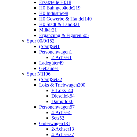
Ersatzteile H0
18
H0 Bahngebäude
219
H0 Industrie
98
H0 Gewerbe & Handel
140
H0 Stadt & Land
321
Militär
21
Ergänzung & Figuren
505
Spur 00/0/1
52
(Start)Set
1
Personenwagen
1
2-Achser
1
Ladegüter
49
Gebäude
1
Spur N
1196
(Start)Set
32
Loks & Triebwagen
200
E-Loks
140
Diesellok
54
Dampflok
6
Personenwagen
57
4-Achser
5
Sets
52
Güterwagen
131
2-Achser
13
4-Achser
37