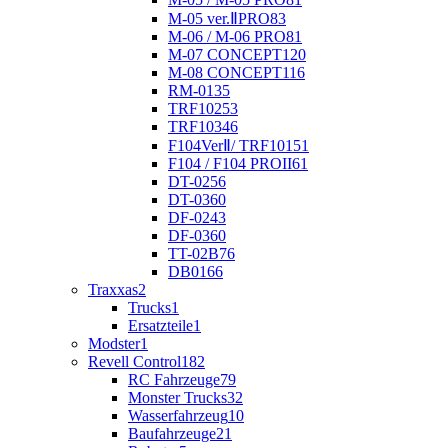
M-05 ver.ⅡPRO
83
M-06 / M-06 PRO
81
M-07 CONCEPT
120
M-08 CONCEPT
116
RM-01
35
TRF102
53
TRF103
46
F104VerⅡ/ TRF101
51
F104 / F104 PROII
61
DT-02
56
DT-03
60
DF-02
43
DF-03
60
TT-02B
76
DB01
66
Traxxas
2
Trucks
1
Ersatzteile
1
Modster
1
Revell Control
182
RC Fahrzeuge
79
Monster Trucks
32
Wasserfahrzeug
10
Baufahrzeuge
21