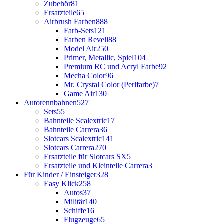
Zubehör
81
Ersatzteile
65
Airbrush Farben
888
Farb-Sets
121
Farben Revell
88
Model Air
250
Primer, Metallic, Spiel
104
Premium RC und Acryl Farbe
92
Mecha Color
96
Mr. Crystal Color (Perlfarbe)
7
Game Air
130
Autorennbahnen
527
Sets
55
Bahnteile Scalextric
17
Bahnteile Carrera
36
Slotcars Scalextric
141
Slotcars Carrera
270
Ersatzteile für Slotcars SX
5
Ersatzteile und Kleinteile Carrera
3
Für Kinder / Einsteiger
328
Easy Klick
258
Autos
37
Militär
140
Schiffe
16
Flugzeuge
65