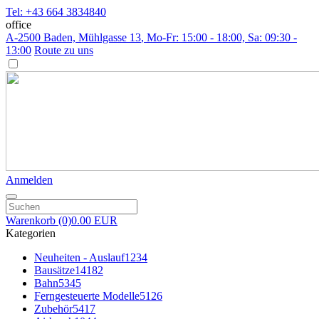
Tel: +43 664 3834840
office
A-2500 Baden, Mühlgasse 13
, Mo-Fr: 15:00 - 18:00, Sa: 09:30 -
13:00
Route zu uns
Anmelden
Warenkorb
(0)
0.00 EUR
Kategorien
Neuheiten - Auslauf
1234
Bausätze
14182
Bahn
5345
Ferngesteuerte Modelle
5126
Zubehör
5417