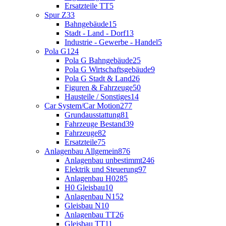
Ersatzteile TT
5
Spur Z
33
Bahngebäude
15
Stadt - Land - Dorf
13
Industrie - Gewerbe - Handel
5
Pola G
124
Pola G Bahngebäude
25
Pola G Wirtschaftsgebäude
9
Pola G Stadt & Land
26
Figuren & Fahrzeuge
50
Hausteile / Sonstiges
14
Car System/Car Motion
277
Grundausstattung
81
Fahrzeuge Bestand
39
Fahrzeuge
82
Ersatzteile
75
Anlagenbau Allgemein
876
Anlagenbau unbestimmt
246
Elektrik und Steuerung
97
Anlagenbau H0
285
H0 Gleisbau
10
Anlagenbau N
152
Gleisbau N
10
Anlagenbau TT
26
Gleisbau TT
11