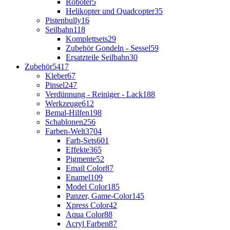
Roboter
5
Helikopter und Quadcopter
35
Pistenbully
16
Seilbahn
118
Komplettsets
29
Zubehör Gondeln - Sessel
59
Ersatzteile Seilbahn
30
Zubehör
5417
Kleber
67
Pinsel
247
Verdünnung - Reiniger - Lack
188
Werkzeuge
612
Bemal-Hilfen
198
Schablonen
256
Farben-Welt
3704
Farb-Sets
601
Effekte
365
Pigmente
52
Email Color
87
Enamel
109
Model Color
185
Panzer, Game-Color
145
Xpress Color
42
Aqua Color
88
Acryl Farben
87