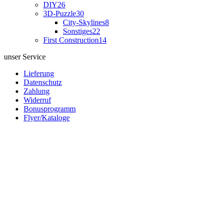
DIY
26
3D-Puzzle
30
City-Skylines
8
Sonstiges
22
First Construction
14
unser Service
Lieferung
Datenschutz
Zahlung
Widerruf
Bonusprogramm
Flyer/Kataloge