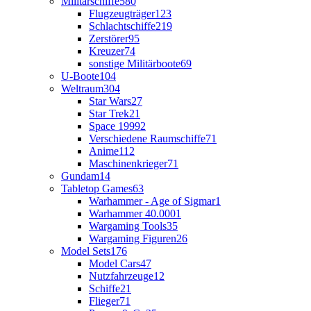
Militärschiffe
580
Flugzeugträger
123
Schlachtschiffe
219
Zerstörer
95
Kreuzer
74
sonstige Militärboote
69
U-Boote
104
Weltraum
304
Star Wars
27
Star Trek
21
Space 1999
2
Verschiedene Raumschiffe
71
Anime
112
Maschinenkrieger
71
Gundam
14
Tabletop Games
63
Warhammer - Age of Sigmar
1
Warhammer 40.000
1
Wargaming Tools
35
Wargaming Figuren
26
Model Sets
176
Model Cars
47
Nutzfahrzeuge
12
Schiffe
21
Flieger
71