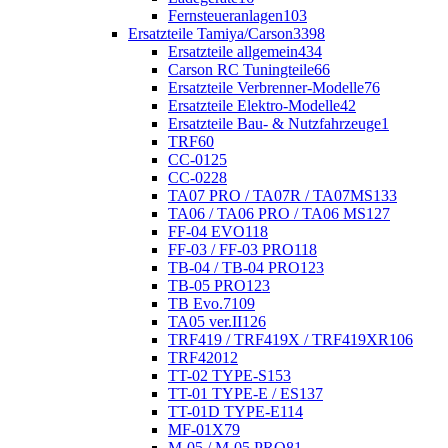
Fernsteueranlagen
103
Ersatzteile Tamiya/Carson
3398
Ersatzteile allgemein
434
Carson RC Tuningteile
66
Ersatzteile Verbrenner-Modelle
76
Ersatzteile Elektro-Modelle
42
Ersatzteile Bau- & Nutzfahrzeuge
1
TRF
60
CC-01
25
CC-02
28
TA07 PRO / TA07R / TA07MS
133
TA06 / TA06 PRO / TA06 MS
127
FF-04 EVO
118
FF-03 / FF-03 PRO
118
TB-04 / TB-04 PRO
123
TB-05 PRO
123
TB Evo.7
109
TA05 ver.II
126
TRF419 / TRF419X / TRF419XR
106
TRF420
12
TT-02 TYPE-S
153
TT-01 TYPE-E / ES
137
TT-01D TYPE-E
114
MF-01X
79
M-05 / M-05 PRO
81