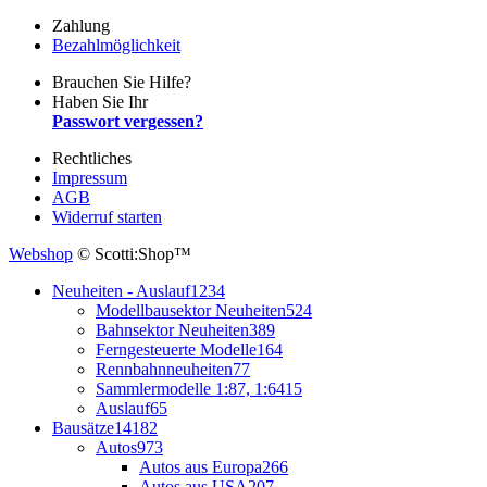
Zahlung
Bezahlmöglichkeit
Brauchen Sie Hilfe?
Haben Sie Ihr
Passwort vergessen?
Rechtliches
Impressum
AGB
Widerruf starten
Webshop
© Scotti:Shop™
Neuheiten - Auslauf
1234
Modellbausektor Neuheiten
524
Bahnsektor Neuheiten
389
Ferngesteuerte Modelle
164
Rennbahnneuheiten
77
Sammlermodelle 1:87, 1:64
15
Auslauf
65
Bausätze
14182
Autos
973
Autos aus Europa
266
Autos aus USA
207