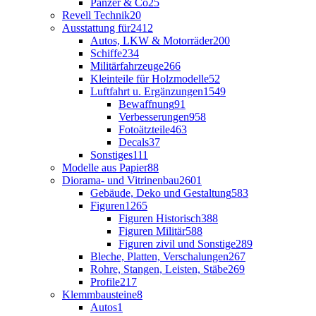
Panzer & Co
25
Revell Technik
20
Ausstattung für
2412
Autos, LKW & Motorräder
200
Schiffe
234
Militärfahrzeuge
266
Kleinteile für Holzmodelle
52
Luftfahrt u. Ergänzungen
1549
Bewaffnung
91
Verbesserungen
958
Fotoätzteile
463
Decals
37
Sonstiges
111
Modelle aus Papier
88
Diorama- und Vitrinenbau
2601
Gebäude, Deko und Gestaltung
583
Figuren
1265
Figuren Historisch
388
Figuren Militär
588
Figuren zivil und Sonstige
289
Bleche, Platten, Verschalungen
267
Rohre, Stangen, Leisten, Stäbe
269
Profile
217
Klemmbausteine
8
Autos
1