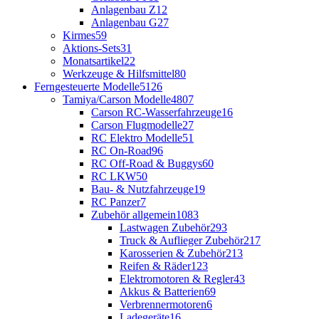
Anlagenbau Z
12
Anlagenbau G
27
Kirmes
59
Aktions-Sets
31
Monatsartikel
22
Werkzeuge & Hilfsmittel
80
Ferngesteuerte Modelle
5126
Tamiya/Carson Modelle
4807
Carson RC-Wasserfahrzeuge
16
Carson Flugmodelle
27
RC Elektro Modelle
51
RC On-Road
96
RC Off-Road & Buggys
60
RC LKW
50
Bau- & Nutzfahrzeuge
19
RC Panzer
7
Zubehör allgemein
1083
Lastwagen Zubehör
293
Truck & Auflieger Zubehör
217
Karosserien & Zubehör
213
Reifen & Räder
123
Elektromotoren & Regler
43
Akkus & Batterien
69
Verbrennermotoren
6
Ladegeräte
16