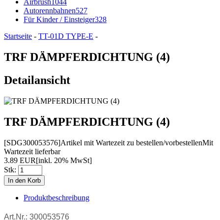
Airbrush
1044
Autorennbahnen
527
Für Kinder / Einsteiger
328
Startseite
-
TT-01D TYPE-E
-
TRF DÄMPFERDICHTUNG (4)
Detailansicht
TRF DÄMPFERDICHTUNG (4)
[SDG300053576]
Artikel mit Wartezeit zu bestellen/vorbestellen
Mit
Wartezeit lieferbar
3.89 EUR
[inkl. 20% MwSt]
Stk:
Produktbeschreibung
Art.Nr.: 300053576