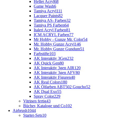
Heller Acryl
68
Game Wash
6
Tamiya Acryl
111
Lacquer Paints
82
Tamiya AS- Farben
32
Tamiya PS Farben
64
Italeri Acryl Farben
81
ICM ACRYL Farben
77
Mr Hobby - Gunze Mr. Color
54
Mr. Hobby Gunze Acryl
146
Mr. Hobby Gunze Gundum
51
Farbstifte
103
AK Interaktiv 3Gen
232
AK Quick Gen
80
AK Interaktiv 3gen AIR
120
AK Interaktiv 3gen AFV
80
AK Interaktiv Figuren
40
AK Real Colors
180
AK Ölfarben ABT502 Goucho
52
AK Dual Exo
55
Spray Color
229
Vitrinen fertig
43
Bücher, Kataloge und Co
102
Airbrush
1044
Starter-Sets
10