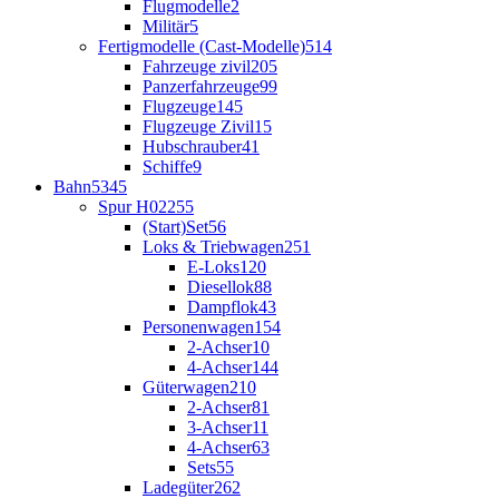
Flugmodelle
2
Militär
5
Fertigmodelle (Cast-Modelle)
514
Fahrzeuge zivil
205
Panzerfahrzeuge
99
Flugzeuge
145
Flugzeuge Zivil
15
Hubschrauber
41
Schiffe
9
Bahn
5345
Spur H0
2255
(Start)Set
56
Loks & Triebwagen
251
E-Loks
120
Diesellok
88
Dampflok
43
Personenwagen
154
2-Achser
10
4-Achser
144
Güterwagen
210
2-Achser
81
3-Achser
11
4-Achser
63
Sets
55
Ladegüter
262