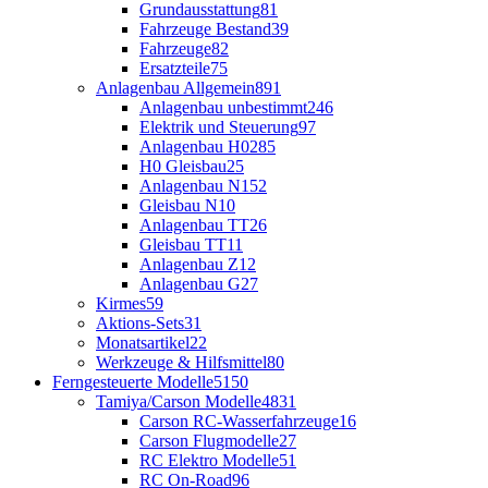
Grundausstattung
81
Fahrzeuge Bestand
39
Fahrzeuge
82
Ersatzteile
75
Anlagenbau Allgemein
891
Anlagenbau unbestimmt
246
Elektrik und Steuerung
97
Anlagenbau H0
285
H0 Gleisbau
25
Anlagenbau N
152
Gleisbau N
10
Anlagenbau TT
26
Gleisbau TT
11
Anlagenbau Z
12
Anlagenbau G
27
Kirmes
59
Aktions-Sets
31
Monatsartikel
22
Werkzeuge & Hilfsmittel
80
Ferngesteuerte Modelle
5150
Tamiya/Carson Modelle
4831
Carson RC-Wasserfahrzeuge
16
Carson Flugmodelle
27
RC Elektro Modelle
51
RC On-Road
96