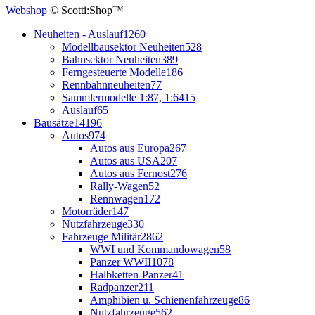
Webshop
© Scotti:Shop™
Neuheiten - Auslauf
1260
Modellbausektor Neuheiten
528
Bahnsektor Neuheiten
389
Ferngesteuerte Modelle
186
Rennbahnneuheiten
77
Sammlermodelle 1:87, 1:64
15
Auslauf
65
Bausätze
14196
Autos
974
Autos aus Europa
267
Autos aus USA
207
Autos aus Fernost
276
Rally-Wagen
52
Rennwagen
172
Motorräder
147
Nutzfahrzeuge
330
Fahrzeuge Militär
2862
WWI und Kommandowagen
58
Panzer WWII
1078
Halbketten-Panzer
41
Radpanzer
211
Amphibien u. Schienenfahrzeuge
86
Nutzfahrzeuge
562