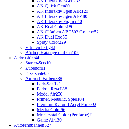
AK Interaktiv 3Gen
232
AK Quick Gen
80
AK Interaktiv 3gen AIR
120
AK Interaktiv 3gen AFV
80
AK Interaktiv Figuren
40
AK Real Colors
180
AK Ölfarben ABT502 Goucho
52
AK Dual Exo
55
Spray Color
229
Vitrinen fertig
43
Bücher, Kataloge und Co
102
Airbrush
1044
Starter-Sets
10
Zubehör
81
Ersatzteile
65
Airbrush Farben
888
Farb-Sets
121
Farben Revell
88
Model Air
250
Primer, Metallic, Spiel
104
Premium RC und Acryl Farbe
92
Mecha Color
96
Mr. Crystal Color (Perlfarbe)
7
Game Air
130
Autorennbahnen
527