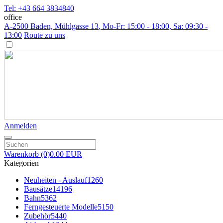
Tel: +43 664 3834840
office
A-2500 Baden, Mühlgasse 13
, Mo-Fr: 15:00 - 18:00, Sa: 09:30 -
13:00
Route zu uns
Anmelden
Warenkorb
(0)
0.00 EUR
Kategorien
Neuheiten - Auslauf
1260
Bausätze
14196
Bahn
5362
Ferngesteuerte Modelle
5150
Zubehör
5440