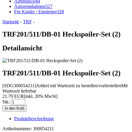
Airbrush
1044
Autorennbahnen
527
Für Kinder / Einsteiger
328
Startseite
-
TRF
-
TRF201/511/DB-01 Heckspoiler-Set (2)
Detailansicht
TRF201/511/DB-01 Heckspoiler-Set (2)
[SDG300054211]
Artikel mit Wartezeit zu bestellen/vorbestellen
Mit
Wartezeit lieferbar
21.79 EUR
[inkl. 20% MwSt]
Stk:
Produktbeschreibung
Artikelnummer: 300054211