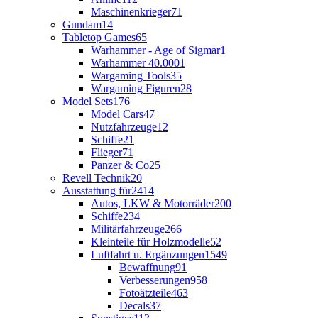
Maschinenkrieger
71
Gundam
14
Tabletop Games
65
Warhammer - Age of Sigmar
1
Warhammer 40.000
1
Wargaming Tools
35
Wargaming Figuren
28
Model Sets
176
Model Cars
47
Nutzfahrzeuge
12
Schiffe
21
Flieger
71
Panzer & Co
25
Revell Technik
20
Ausstattung für
2414
Autos, LKW & Motorräder
200
Schiffe
234
Militärfahrzeuge
266
Kleinteile für Holzmodelle
52
Luftfahrt u. Ergänzungen
1549
Bewaffnung
91
Verbesserungen
958
Fotoätzteile
463
Decals
37