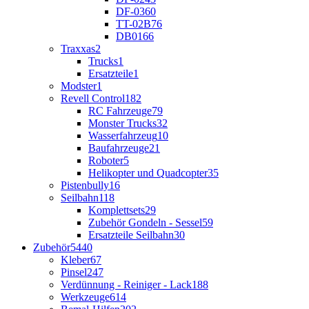
DF-03
60
TT-02B
76
DB01
66
Traxxas
2
Trucks
1
Ersatzteile
1
Modster
1
Revell Control
182
RC Fahrzeuge
79
Monster Trucks
32
Wasserfahrzeug
10
Baufahrzeuge
21
Roboter
5
Helikopter und Quadcopter
35
Pistenbully
16
Seilbahn
118
Komplettsets
29
Zubehör Gondeln - Sessel
59
Ersatzteile Seilbahn
30
Zubehör
5440
Kleber
67
Pinsel
247
Verdünnung - Reiniger - Lack
188
Werkzeuge
614