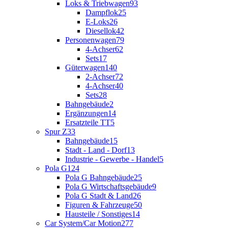
Loks & Triebwagen
93
Dampflok
25
E-Loks
26
Diesellok
42
Personenwagen
79
4-Achser
62
Sets
17
Güterwagen
140
2-Achser
72
4-Achser
40
Sets
28
Bahngebäude
2
Ergänzungen
14
Ersatzteile TT
5
Spur Z
33
Bahngebäude
15
Stadt - Land - Dorf
13
Industrie - Gewerbe - Handel
5
Pola G
124
Pola G Bahngebäude
25
Pola G Wirtschaftsgebäude
9
Pola G Stadt & Land
26
Figuren & Fahrzeuge
50
Hausteile / Sonstiges
14
Car System/Car Motion
277