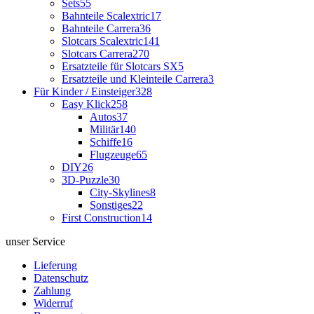
Sets
55
Bahnteile Scalextric
17
Bahnteile Carrera
36
Slotcars Scalextric
141
Slotcars Carrera
270
Ersatzteile für Slotcars SX
5
Ersatzteile und Kleinteile Carrera
3
Für Kinder / Einsteiger
328
Easy Klick
258
Autos
37
Militär
140
Schiffe
16
Flugzeuge
65
DIY
26
3D-Puzzle
30
City-Skylines
8
Sonstiges
22
First Construction
14
unser Service
Lieferung
Datenschutz
Zahlung
Widerruf