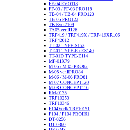
FF-04 EVO
118
FF-03 / FF-03 PRO
118
TB-04 / TB-04 PRO
123
TB-05 PRO
123
TB Evo.7
109
TA05 ver.II
126
TRF419 / TRF419X / TRF419XR
106
TRF420
12
TT-02 TYPE-S
153
TT-01 TYPE-E / ES
140
TT-01D TYPE-E
114
MF-01X
79
M-05 / M-05 PRO
82
M-05 ver.ⅡPRO
84
M-06 / M-06 PRO
81
M-07 CONCEPT
120
M-08 CONCEPT
116
RM-01
35
TRF102
53
TRF103
46
F104VerⅡ/ TRF101
51
F104 / F104 PROII
61
DT-02
56
DT-03
60
DF-02
43