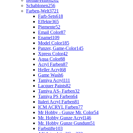
Bemal-Hilfen
202
Schablonen
256
Farben-Welt
3721
Farb-Sets
618
Effekte
365
Pigmente
52
Email Color
87
Enamel
109
Model Color
185
Panzer, Game-Color
145
Xpress Color
42
Aqua Color
88
Acryl Farben
87
Heller Acryl
68
Game Wash
6
Tamiya Acryl
111
Lacquer Paints
82
Tamiya AS- Farben
32
Tamiya PS Farben
64
Italeri Acryl Farben
81
ICM ACRYL Farben
77
Mr Hobby - Gunze Mr. Color
54
Mr. Hobby Gunze Acryl
146
Mr. Hobby Gunze Gundum
51
Farbstifte
103