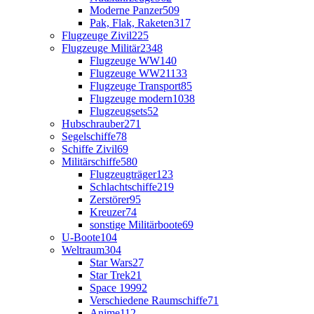
Moderne Panzer
509
Pak, Flak, Raketen
317
Flugzeuge Zivil
225
Flugzeuge Militär
2348
Flugzeuge WW1
40
Flugzeuge WW2
1133
Flugzeuge Transport
85
Flugzeuge modern
1038
Flugzeugsets
52
Hubschrauber
271
Segelschiffe
78
Schiffe Zivil
69
Militärschiffe
580
Flugzeugträger
123
Schlachtschiffe
219
Zerstörer
95
Kreuzer
74
sonstige Militärboote
69
U-Boote
104
Weltraum
304
Star Wars
27
Star Trek
21
Space 1999
2
Verschiedene Raumschiffe
71
Anime
112