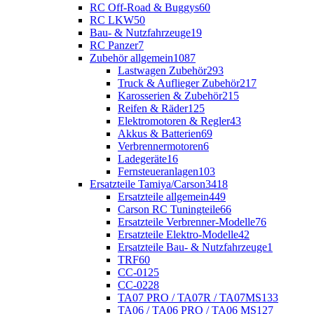
RC Off-Road & Buggys
60
RC LKW
50
Bau- & Nutzfahrzeuge
19
RC Panzer
7
Zubehör allgemein
1087
Lastwagen Zubehör
293
Truck & Auflieger Zubehör
217
Karosserien & Zubehör
215
Reifen & Räder
125
Elektromotoren & Regler
43
Akkus & Batterien
69
Verbrennermotoren
6
Ladegeräte
16
Fernsteueranlagen
103
Ersatzteile Tamiya/Carson
3418
Ersatzteile allgemein
449
Carson RC Tuningteile
66
Ersatzteile Verbrenner-Modelle
76
Ersatzteile Elektro-Modelle
42
Ersatzteile Bau- & Nutzfahrzeuge
1
TRF
60
CC-01
25
CC-02
28
TA07 PRO / TA07R / TA07MS
133
TA06 / TA06 PRO / TA06 MS
127