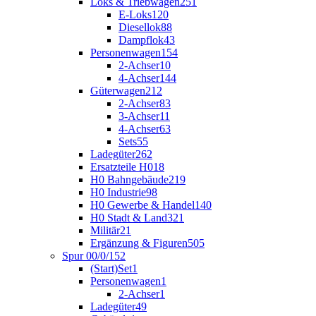
Loks & Triebwagen
251
E-Loks
120
Diesellok
88
Dampflok
43
Personenwagen
154
2-Achser
10
4-Achser
144
Güterwagen
212
2-Achser
83
3-Achser
11
4-Achser
63
Sets
55
Ladegüter
262
Ersatzteile H0
18
H0 Bahngebäude
219
H0 Industrie
98
H0 Gewerbe & Handel
140
H0 Stadt & Land
321
Militär
21
Ergänzung & Figuren
505
Spur 00/0/1
52
(Start)Set
1
Personenwagen
1
2-Achser
1
Ladegüter
49