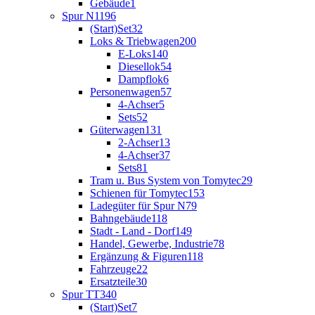
Gebäude
1
Spur N
1196
(Start)Set
32
Loks & Triebwagen
200
E-Loks
140
Diesellok
54
Dampflok
6
Personenwagen
57
4-Achser
5
Sets
52
Güterwagen
131
2-Achser
13
4-Achser
37
Sets
81
Tram u. Bus System von Tomytec
29
Schienen für Tomytec
153
Ladegüter für Spur N
79
Bahngebäude
118
Stadt - Land - Dorf
149
Handel, Gewerbe, Industrie
78
Ergänzung & Figuren
118
Fahrzeuge
22
Ersatzteile
30
Spur TT
340
(Start)Set
7