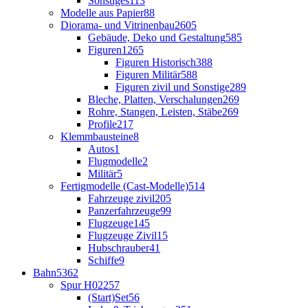
Sonstiges
113
Modelle aus Papier
88
Diorama- und Vitrinenbau
2605
Gebäude, Deko und Gestaltung
585
Figuren
1265
Figuren Historisch
388
Figuren Militär
588
Figuren zivil und Sonstige
289
Bleche, Platten, Verschalungen
269
Rohre, Stangen, Leisten, Stäbe
269
Profile
217
Klemmbausteine
8
Autos
1
Flugmodelle
2
Militär
5
Fertigmodelle (Cast-Modelle)
514
Fahrzeuge zivil
205
Panzerfahrzeuge
99
Flugzeuge
145
Flugzeuge Zivil
15
Hubschrauber
41
Schiffe
9
Bahn
5362
Spur H0
2257
(Start)Set
56