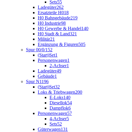
Sets
55
Ladegüter
262
Ersatzteile H0
18
H0 Bahngebäude
219
H0 Industrie
98
H0 Gewerbe & Handel
140
H0 Stadt & Land
321
Militär
21
Ergänzung & Figuren
505
Spur 00/0/1
52
(Start)Set
1
Personenwagen
1
2-Achser
1
Ladegüter
49
Gebäude
1
Spur N
1196
(Start)Set
32
Loks & Triebwagen
200
E-Loks
140
Diesellok
54
Dampflok
6
Personenwagen
57
4-Achser
5
Sets
52
Güterwagen
131