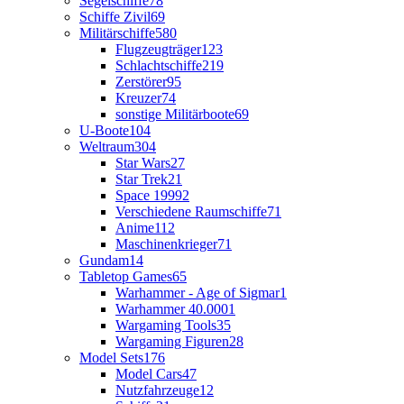
Segelschiffe
78
Schiffe Zivil
69
Militärschiffe
580
Flugzeugträger
123
Schlachtschiffe
219
Zerstörer
95
Kreuzer
74
sonstige Militärboote
69
U-Boote
104
Weltraum
304
Star Wars
27
Star Trek
21
Space 1999
2
Verschiedene Raumschiffe
71
Anime
112
Maschinenkrieger
71
Gundam
14
Tabletop Games
65
Warhammer - Age of Sigmar
1
Warhammer 40.000
1
Wargaming Tools
35
Wargaming Figuren
28
Model Sets
176
Model Cars
47
Nutzfahrzeuge
12