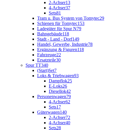
2-Achser
13
4-Achser
37
Sets
81
Tram u. Bus System von Tomytec
29
Schienen für Tomytec
153
Ladegüter für Spur N
79
Bahngebäude
118
Stadt - Land - Dorf
149
Handel, Gewerbe, Industrie
78
Ergänzung & Figuren
118
Fahrzeuge
22
Ersatzteile
30
Spur TT
340
(Start)Set
7
Loks & Triebwagen
93
Dampflok
25
E-Loks
26
Diesellok
42
Personenwagen
79
4-Achser
62
Sets
17
Güterwagen
140
2-Achser
72
4-Achser
40
Sets
28