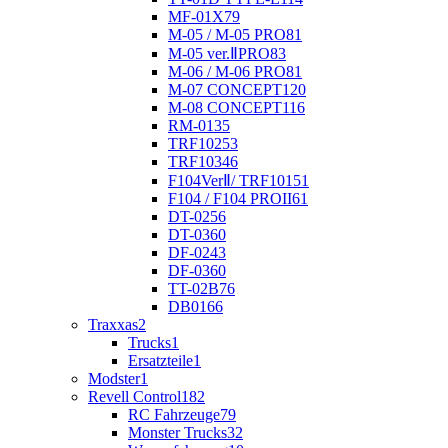
MF-01X
79
M-05 / M-05 PRO
81
M-05 ver.ⅡPRO
83
M-06 / M-06 PRO
81
M-07 CONCEPT
120
M-08 CONCEPT
116
RM-01
35
TRF102
53
TRF103
46
F104VerⅡ/ TRF101
51
F104 / F104 PROII
61
DT-02
56
DT-03
60
DF-02
43
DF-03
60
TT-02B
76
DB01
66
Traxxas
2
Trucks
1
Ersatzteile
1
Modster
1
Revell Control
182
RC Fahrzeuge
79
Monster Trucks
32