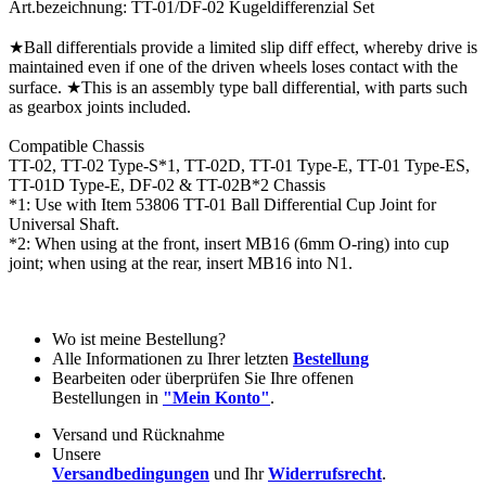
Art.bezeichnung: TT-01/DF-02 Kugeldifferenzial Set
★Ball differentials provide a limited slip diff effect, whereby drive is
maintained even if one of the driven wheels loses contact with the
surface. ★This is an assembly type ball differential, with parts such
as gearbox joints included.
Compatible Chassis
TT-02, TT-02 Type-S*1, TT-02D, TT-01 Type-E, TT-01 Type-ES,
TT-01D Type-E, DF-02 & TT-02B*2 Chassis
*1: Use with Item 53806 TT-01 Ball Differential Cup Joint for
Universal Shaft.
*2: When using at the front, insert MB16 (6mm O-ring) into cup
joint; when using at the rear, insert MB16 into N1.
Wo ist meine Bestellung?
Alle Informationen zu Ihrer letzten
Bestellung
Bearbeiten oder überprüfen Sie Ihre offenen
Bestellungen in
"Mein Konto"
.
Versand und Rücknahme
Unsere
Versandbedingungen
und Ihr
Widerrufsrecht
.