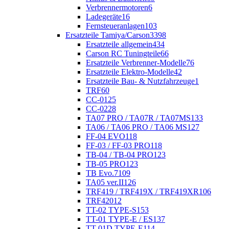
Verbrennermotoren
6
Ladegeräte
16
Fernsteueranlagen
103
Ersatzteile Tamiya/Carson
3398
Ersatzteile allgemein
434
Carson RC Tuningteile
66
Ersatzteile Verbrenner-Modelle
76
Ersatzteile Elektro-Modelle
42
Ersatzteile Bau- & Nutzfahrzeuge
1
TRF
60
CC-01
25
CC-02
28
TA07 PRO / TA07R / TA07MS
133
TA06 / TA06 PRO / TA06 MS
127
FF-04 EVO
118
FF-03 / FF-03 PRO
118
TB-04 / TB-04 PRO
123
TB-05 PRO
123
TB Evo.7
109
TA05 ver.II
126
TRF419 / TRF419X / TRF419XR
106
TRF420
12
TT-02 TYPE-S
153
TT-01 TYPE-E / ES
137
TT-01D TYPE-E
114