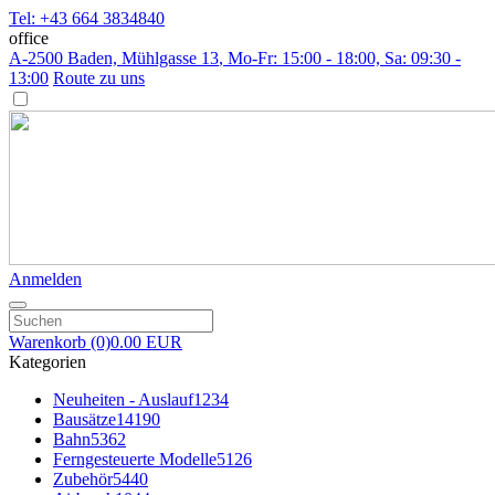
Tel: +43 664 3834840
office
A-2500 Baden, Mühlgasse 13
, Mo-Fr: 15:00 - 18:00, Sa: 09:30 -
13:00
Route zu uns
Anmelden
Warenkorb
(0)
0.00 EUR
Kategorien
Neuheiten - Auslauf
1234
Bausätze
14190
Bahn
5362
Ferngesteuerte Modelle
5126
Zubehör
5440