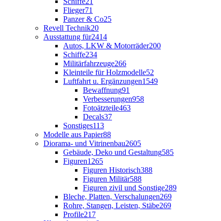
Schiffe
21
Flieger
71
Panzer & Co
25
Revell Technik
20
Ausstattung für
2414
Autos, LKW & Motorräder
200
Schiffe
234
Militärfahrzeuge
266
Kleinteile für Holzmodelle
52
Luftfahrt u. Ergänzungen
1549
Bewaffnung
91
Verbesserungen
958
Fotoätzteile
463
Decals
37
Sonstiges
113
Modelle aus Papier
88
Diorama- und Vitrinenbau
2605
Gebäude, Deko und Gestaltung
585
Figuren
1265
Figuren Historisch
388
Figuren Militär
588
Figuren zivil und Sonstige
289
Bleche, Platten, Verschalungen
269
Rohre, Stangen, Leisten, Stäbe
269
Profile
217