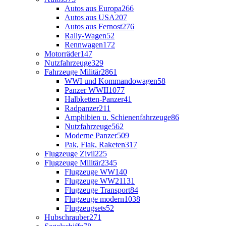
Autos aus Europa
266
Autos aus USA
207
Autos aus Fernost
276
Rally-Wagen
52
Rennwagen
172
Motorräder
147
Nutzfahrzeuge
329
Fahrzeuge Militär
2861
WWI und Kommandowagen
58
Panzer WWII
1077
Halbketten-Panzer
41
Radpanzer
211
Amphibien u. Schienenfahrzeuge
86
Nutzfahrzeuge
562
Moderne Panzer
509
Pak, Flak, Raketen
317
Flugzeuge Zivil
225
Flugzeuge Militär
2345
Flugzeuge WW1
40
Flugzeuge WW2
1131
Flugzeuge Transport
84
Flugzeuge modern
1038
Flugzeugsets
52
Hubschrauber
271