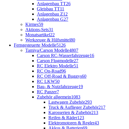
Anlagenbau TT
26
Gleisbau TT
11
Anlagenbau Z
12
Anlagenbau G
27
Kirmes
59
Aktions-Sets
31
Monatsartikel
22
Werkzeuge & Hilfsmittel
80
Ferngesteuerte Modelle
5126
Tamiya/Carson Modelle
4807
Carson RC-Wasserfahrzeuge
16
Carson Flugmodelle
27
RC Elektro Modelle
51
RC On-Road
96
RC Off-Road & Buggys
60
RC LKW
50
Bau- & Nutzfahrzeuge
19
RC Panzer
7
Zubehör allgemein
1083
Lastwagen Zubehör
293
Truck & Auflieger Zubehör
217
Karosserien & Zubehör
213
Reifen & Räder
123
Elektromotoren & Regler
43
Akkus & Batterien
69