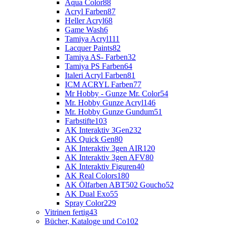
Aqua Color
88
Acryl Farben
87
Heller Acryl
68
Game Wash
6
Tamiya Acryl
111
Lacquer Paints
82
Tamiya AS- Farben
32
Tamiya PS Farben
64
Italeri Acryl Farben
81
ICM ACRYL Farben
77
Mr Hobby - Gunze Mr. Color
54
Mr. Hobby Gunze Acryl
146
Mr. Hobby Gunze Gundum
51
Farbstifte
103
AK Interaktiv 3Gen
232
AK Quick Gen
80
AK Interaktiv 3gen AIR
120
AK Interaktiv 3gen AFV
80
AK Interaktiv Figuren
40
AK Real Colors
180
AK Ölfarben ABT502 Goucho
52
AK Dual Exo
55
Spray Color
229
Vitrinen fertig
43
Bücher, Kataloge und Co
102