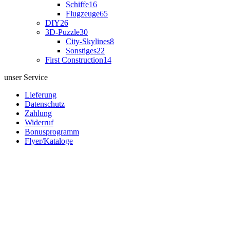
Schiffe
16
Flugzeuge
65
DIY
26
3D-Puzzle
30
City-Skylines
8
Sonstiges
22
First Construction
14
unser Service
Lieferung
Datenschutz
Zahlung
Widerruf
Bonusprogramm
Flyer/Kataloge