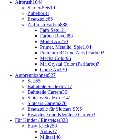
Airbrush
1044
Starter-Sets
10
Zubehör
81
Ersatzteile
65
Airbrush Farben
888
Farb-Sets
121
Farben Revell
88
Model Air
250
Primer, Metallic, Spiel
104
Premium RC und Acryl Farbe
92
Mecha Color
96
Mr. Crystal Color (Perlfarbe)
7
Game Air
130
Autorennbahnen
527
Sets
55
Bahnteile Scalextric
17
Bahnteile Carrera
36
Slotcars Scalextric
141
Slotcars Carrera
270
Ersatzteile für Slotcars SX
5
Ersatzteile und Kleinteile Carrera
3
Für Kinder / Einsteiger
328
Easy Klick
258
Autos
37
Militär
140