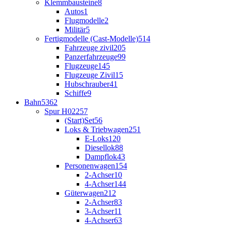
Klemmbausteine
8
Autos
1
Flugmodelle
2
Militär
5
Fertigmodelle (Cast-Modelle)
514
Fahrzeuge zivil
205
Panzerfahrzeuge
99
Flugzeuge
145
Flugzeuge Zivil
15
Hubschrauber
41
Schiffe
9
Bahn
5362
Spur H0
2257
(Start)Set
56
Loks & Triebwagen
251
E-Loks
120
Diesellok
88
Dampflok
43
Personenwagen
154
2-Achser
10
4-Achser
144
Güterwagen
212
2-Achser
83
3-Achser
11
4-Achser
63