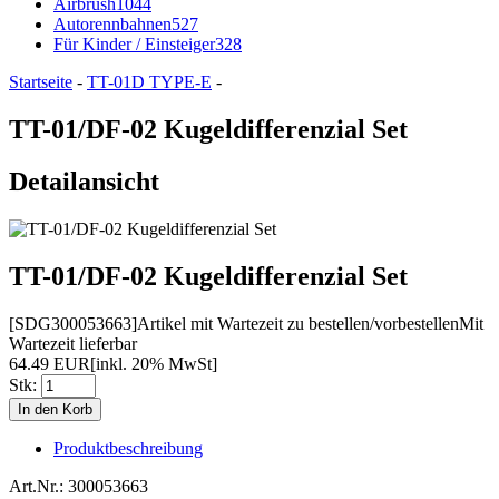
Airbrush
1044
Autorennbahnen
527
Für Kinder / Einsteiger
328
Startseite
-
TT-01D TYPE-E
-
TT-01/DF-02 Kugeldifferenzial Set
Detailansicht
TT-01/DF-02 Kugeldifferenzial Set
[SDG300053663]
Artikel mit Wartezeit zu bestellen/vorbestellen
Mit
Wartezeit lieferbar
64.49 EUR
[inkl. 20% MwSt]
Stk:
Produktbeschreibung
Art.Nr.: 300053663