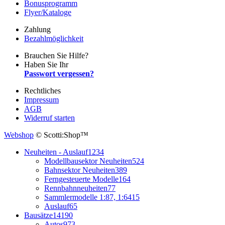
Bonusprogramm
Flyer/Kataloge
Zahlung
Bezahlmöglichkeit
Brauchen Sie Hilfe?
Haben Sie Ihr
Passwort vergessen?
Rechtliches
Impressum
AGB
Widerruf starten
Webshop
© Scotti:Shop™
Neuheiten - Auslauf
1234
Modellbausektor Neuheiten
524
Bahnsektor Neuheiten
389
Ferngesteuerte Modelle
164
Rennbahnneuheiten
77
Sammlermodelle 1:87, 1:64
15
Auslauf
65
Bausätze
14190
Autos
973