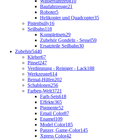
Wasserfahrzeug
10
Baufahrzeuge
21
Roboter
5
Helikopter und Quadcopter
35
Pistenbully
16
Seilbahn
118
Komplettsets
29
Zubehör Gondeln - Sessel
59
Ersatzteile Seilbahn
30
Zubehör
5440
Kleber
67
Pinsel
247
Verdünnung - Reiniger - Lack
188
Werkzeuge
614
Bemal-Hilfen
202
Schablonen
256
Farben-Welt
3721
Farb-Sets
618
Effekte
365
Pigmente
52
Email Color
87
Enamel
109
Model Color
185
Panzer, Game-Color
145
Xpress Color
42