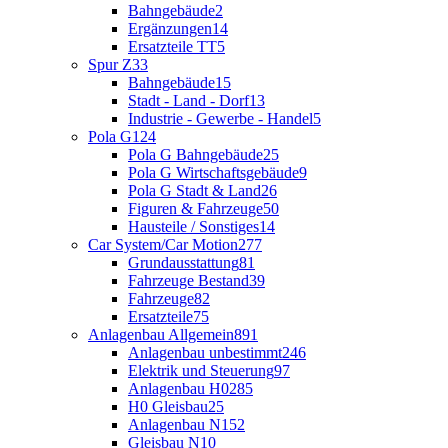
Bahngebäude
2
Ergänzungen
14
Ersatzteile TT
5
Spur Z
33
Bahngebäude
15
Stadt - Land - Dorf
13
Industrie - Gewerbe - Handel
5
Pola G
124
Pola G Bahngebäude
25
Pola G Wirtschaftsgebäude
9
Pola G Stadt & Land
26
Figuren & Fahrzeuge
50
Hausteile / Sonstiges
14
Car System/Car Motion
277
Grundausstattung
81
Fahrzeuge Bestand
39
Fahrzeuge
82
Ersatzteile
75
Anlagenbau Allgemein
891
Anlagenbau unbestimmt
246
Elektrik und Steuerung
97
Anlagenbau H0
285
H0 Gleisbau
25
Anlagenbau N
152
Gleisbau N
10