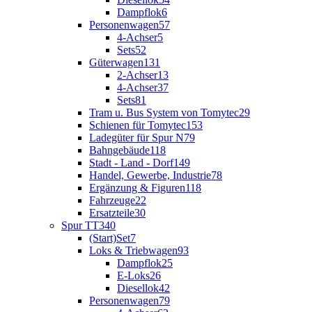
Dampflok
6
Personenwagen
57
4-Achser
5
Sets
52
Güterwagen
131
2-Achser
13
4-Achser
37
Sets
81
Tram u. Bus System von Tomytec
29
Schienen für Tomytec
153
Ladegüter für Spur N
79
Bahngebäude
118
Stadt - Land - Dorf
149
Handel, Gewerbe, Industrie
78
Ergänzung & Figuren
118
Fahrzeuge
22
Ersatzteile
30
Spur TT
340
(Start)Set
7
Loks & Triebwagen
93
Dampflok
25
E-Loks
26
Diesellok
42
Personenwagen
79