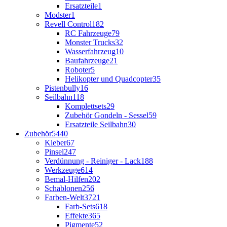
Ersatzteile
1
Modster
1
Revell Control
182
RC Fahrzeuge
79
Monster Trucks
32
Wasserfahrzeug
10
Baufahrzeuge
21
Roboter
5
Helikopter und Quadcopter
35
Pistenbully
16
Seilbahn
118
Komplettsets
29
Zubehör Gondeln - Sessel
59
Ersatzteile Seilbahn
30
Zubehör
5440
Kleber
67
Pinsel
247
Verdünnung - Reiniger - Lack
188
Werkzeuge
614
Bemal-Hilfen
202
Schablonen
256
Farben-Welt
3721
Farb-Sets
618
Effekte
365
Pigmente
52