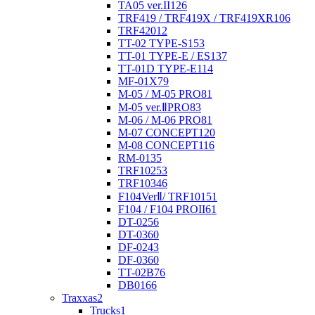
TA05 ver.II
126
TRF419 / TRF419X / TRF419XR
106
TRF420
12
TT-02 TYPE-S
153
TT-01 TYPE-E / ES
137
TT-01D TYPE-E
114
MF-01X
79
M-05 / M-05 PRO
81
M-05 ver.ⅡPRO
83
M-06 / M-06 PRO
81
M-07 CONCEPT
120
M-08 CONCEPT
116
RM-01
35
TRF102
53
TRF103
46
F104VerⅡ/ TRF101
51
F104 / F104 PROII
61
DT-02
56
DT-03
60
DF-02
43
DF-03
60
TT-02B
76
DB01
66
Traxxas
2
Trucks
1