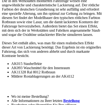
Die in den Werkstätten montierten Fahrzeuge weisen eine
ungewöhnliche und charakteristische Lackierung auf. Der rötliche
Farbton der deutschen Grundierung ist sehr auffällig und erfordert
eine spezielle Alterung, um ihn optimal zur Geltung zu bringen. Mit
diesem Set findet der Modellbauer den typischen rötlichen Farbton
Rotbraun sowie eine Lasur, um die damit lackierten Konturen der
Fahrzeuge hervorzuheben. Außerdem bietet das Set einen Effekt,
mit dem sich der in Werkstätten und Fabriken angesammelte Staub
und sogar die Oxidtöne unlackierter Bleche simulieren lassen.
Dieses Set enthält alles, was man für einen realistischen Effekt
dieser Art von Lackierung benötigt. Das Ergebnis ist ein originelles
Fahrzeug, das sich von anderen abhebt und durch markante
Kontraste besticht.
AK015 Staubeffekte
AK093 Waschmittel für den Innenraum
AK11328 Ral 8012 Rotbraun
Mittlere Rostablagerungen an der AK4112
Wo ist meine Bestellung?
Alle Informationen zu Ihrer letzten
Bestellung
Bearbeiten oder überprüfen Sie Ihre offenen