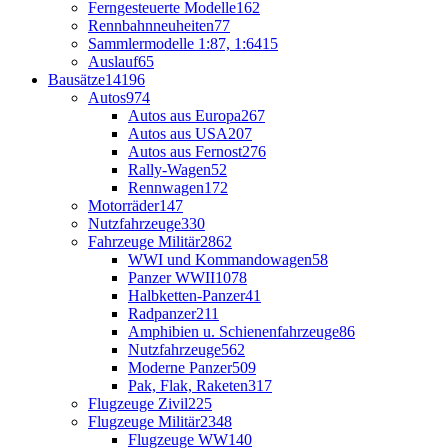
Ferngesteuerte Modelle
162
Rennbahnneuheiten
77
Sammlermodelle 1:87, 1:64
15
Auslauf
65
Bausätze
14196
Autos
974
Autos aus Europa
267
Autos aus USA
207
Autos aus Fernost
276
Rally-Wagen
52
Rennwagen
172
Motorräder
147
Nutzfahrzeuge
330
Fahrzeuge Militär
2862
WWI und Kommandowagen
58
Panzer WWII
1078
Halbketten-Panzer
41
Radpanzer
211
Amphibien u. Schienenfahrzeuge
86
Nutzfahrzeuge
562
Moderne Panzer
509
Pak, Flak, Raketen
317
Flugzeuge Zivil
225
Flugzeuge Militär
2348
Flugzeuge WW1
40