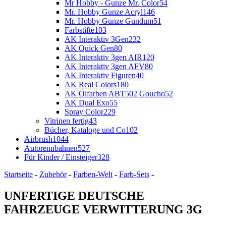
Mr Hobby - Gunze Mr. Color
54
Mr. Hobby Gunze Acryl
146
Mr. Hobby Gunze Gundum
51
Farbstifte
103
AK Interaktiv 3Gen
232
AK Quick Gen
80
AK Interaktiv 3gen AIR
120
AK Interaktiv 3gen AFV
80
AK Interaktiv Figuren
40
AK Real Colors
180
AK Ölfarben ABT502 Goucho
52
AK Dual Exo
55
Spray Color
229
Vitrinen fertig
43
Bücher, Kataloge und Co
102
Airbrush
1044
Autorennbahnen
527
Für Kinder / Einsteiger
328
Startseite
-
Zubehör
-
Farben-Welt
-
Farb-Sets
-
UNFERTIGE DEUTSCHE
FAHRZEUGE VERWITTERUNG 3G