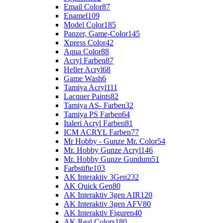
Email Color
87
Enamel
109
Model Color
185
Panzer, Game-Color
145
Xpress Color
42
Aqua Color
88
Acryl Farben
87
Heller Acryl
68
Game Wash
6
Tamiya Acryl
111
Lacquer Paints
82
Tamiya AS- Farben
32
Tamiya PS Farben
64
Italeri Acryl Farben
81
ICM ACRYL Farben
77
Mr Hobby - Gunze Mr. Color
54
Mr. Hobby Gunze Acryl
146
Mr. Hobby Gunze Gundum
51
Farbstifte
103
AK Interaktiv 3Gen
232
AK Quick Gen
80
AK Interaktiv 3gen AIR
120
AK Interaktiv 3gen AFV
80
AK Interaktiv Figuren
40
AK Real Colors
180