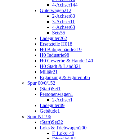
4-Achser
144
Güterwagen
212
2-Achser
83
3-Achser
11
4-Achser
63
Sets
55
Ladegüter
262
Ersatzteile H0
18
H0 Bahngebäude
219
H0 Industrie
98
H0 Gewerbe & Handel
140
H0 Stadt & Land
321
Militär
21
Ergänzung & Figuren
505
Spur 00/0/1
52
(Start)Set
1
Personenwagen
1
2-Achser
1
Ladegüter
49
Gebäude
1
Spur N
1196
(Start)Set
32
Loks & Triebwagen
200
E-Loks
140
Diesellok
54