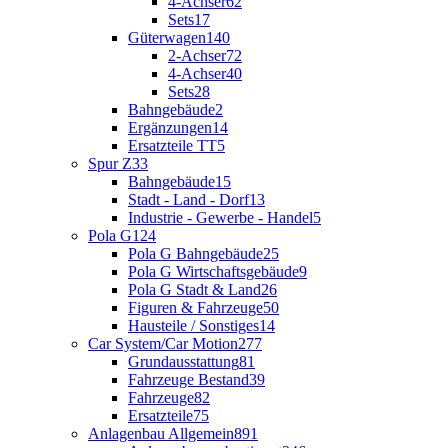
4-Achser
62
Sets
17
Güterwagen
140
2-Achser
72
4-Achser
40
Sets
28
Bahngebäude
2
Ergänzungen
14
Ersatzteile TT
5
Spur Z
33
Bahngebäude
15
Stadt - Land - Dorf
13
Industrie - Gewerbe - Handel
5
Pola G
124
Pola G Bahngebäude
25
Pola G Wirtschaftsgebäude
9
Pola G Stadt & Land
26
Figuren & Fahrzeuge
50
Hausteile / Sonstiges
14
Car System/Car Motion
277
Grundausstattung
81
Fahrzeuge Bestand
39
Fahrzeuge
82
Ersatzteile
75
Anlagenbau Allgemein
891