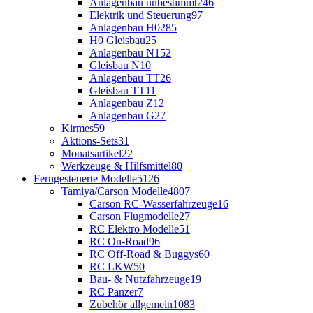
Anlagenbau unbestimmt
246
Elektrik und Steuerung
97
Anlagenbau H0
285
H0 Gleisbau
25
Anlagenbau N
152
Gleisbau N
10
Anlagenbau TT
26
Gleisbau TT
11
Anlagenbau Z
12
Anlagenbau G
27
Kirmes
59
Aktions-Sets
31
Monatsartikel
22
Werkzeuge & Hilfsmittel
80
Ferngesteuerte Modelle
5126
Tamiya/Carson Modelle
4807
Carson RC-Wasserfahrzeuge
16
Carson Flugmodelle
27
RC Elektro Modelle
51
RC On-Road
96
RC Off-Road & Buggys
60
RC LKW
50
Bau- & Nutzfahrzeuge
19
RC Panzer
7
Zubehör allgemein
1083