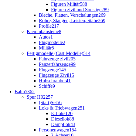
Figuren Militär
588
Figuren zivil und Sonstige
289
Bleche, Platten, Verschalungen
269
Rohre, Stangen, Leisten, Stäbe
269
Profile
217
Klemmbausteine
8
Autos
1
Flugmodelle
2
Militär
5
Fertigmodelle (Cast-Modelle)
514
Fahrzeuge zivil
205
Panzerfahrzeuge
99
Flugzeuge
145
Flugzeuge Zivil
15
Hubschrauber
41
Schiffe
9
Bahn
5362
Spur H0
2257
(Start)Set
56
Loks & Triebwagen
251
E-Loks
120
Diesellok
88
Dampflok
43
Personenwagen
154
2-Achser
10