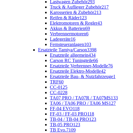
Lastwagen Zubehör
293
Truck & Auflieger Zubehör
217
Karosserien & Zubehör
213
Reifen & Räder
123
Elektromotoren & Regler
43
Akkus & Batterien
69
Verbrennermotoren
6
Ladegeräte
16
Fernsteueranlagen
103
Ersatzteile Tamiya/Carson
3398
Ersatzteile allgemein
434
Carson RC Tuningteile
66
Ersatzteile Verbrenner-Modelle
76
Ersatzteile Elektro-Modelle
42
Ersatzteile Bau- & Nutzfahrzeuge
1
TRF
60
CC-01
25
CC-02
28
TA07 PRO / TA07R / TA07MS
133
TA06 / TA06 PRO / TA06 MS
127
FF-04 EVO
118
FF-03 / FF-03 PRO
118
TB-04 / TB-04 PRO
123
TB-05 PRO
123
TB Evo.7
109