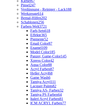
Kleber
67
Pinsel
247
Verdünnung - Reiniger - Lack
188
Werkzeuge
614
Bemal-Hilfen
202
Schablonen
256
Farben-Welt
3721
Farb-Sets
618
Effekte
365
Pigmente
52
Email Color
87
Enamel
109
Model Color
185
Panzer, Game-Color
145
Xpress Color
42
Aqua Color
88
Acryl Farben
87
Heller Acryl
68
Game Wash
6
Tamiya Acryl
111
Lacquer Paints
82
Tamiya AS- Farben
32
Tamiya PS Farben
64
Italeri Acryl Farben
81
ICM ACRYL Farben
77