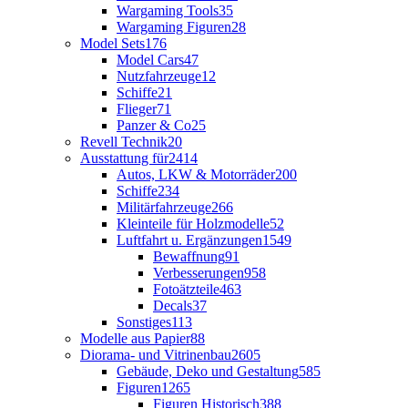
Wargaming Tools
35
Wargaming Figuren
28
Model Sets
176
Model Cars
47
Nutzfahrzeuge
12
Schiffe
21
Flieger
71
Panzer & Co
25
Revell Technik
20
Ausstattung für
2414
Autos, LKW & Motorräder
200
Schiffe
234
Militärfahrzeuge
266
Kleinteile für Holzmodelle
52
Luftfahrt u. Ergänzungen
1549
Bewaffnung
91
Verbesserungen
958
Fotoätzteile
463
Decals
37
Sonstiges
113
Modelle aus Papier
88
Diorama- und Vitrinenbau
2605
Gebäude, Deko und Gestaltung
585
Figuren
1265
Figuren Historisch
388