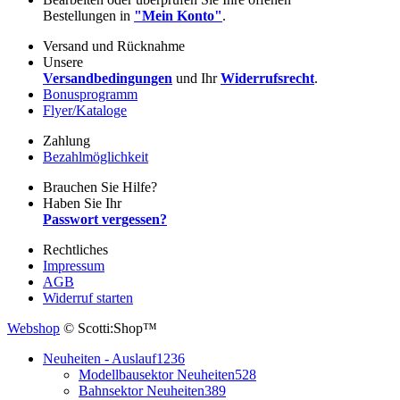
Bestellungen in
"Mein Konto"
.
Versand und Rücknahme
Unsere
Versandbedingungen
und Ihr
Widerrufsrecht
.
Bonusprogramm
Flyer/Kataloge
Zahlung
Bezahlmöglichkeit
Brauchen Sie Hilfe?
Haben Sie Ihr
Passwort vergessen?
Rechtliches
Impressum
AGB
Widerruf starten
Webshop
© Scotti:Shop™
Neuheiten - Auslauf
1236
Modellbausektor Neuheiten
528
Bahnsektor Neuheiten
389