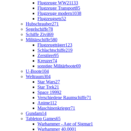
Flugzeuge WW2
1133
Flugzeuge Transport
85
Flugzeuge modern
1038
Flugzeugsets
52
Hubschrauber
271
Segelschiffe
78
Schiffe Zivil
69
Militärschiffe
580
Flugzeugträger
123
Schlachtschiffe
219
Zerstörer
95
Kreuzer
74
sonstige Militärboote
69
U-Boote
104
Weltraum
304
Star Wars
27
Star Trek
21
Space 1999
2
Verschiedene Raumschiffe
71
Anime
112
Maschinenkrieger
71
Gundam
14
Tabletop Games
65
Warhammer - Age of Sigmar
1
Warhammer 40.000
1