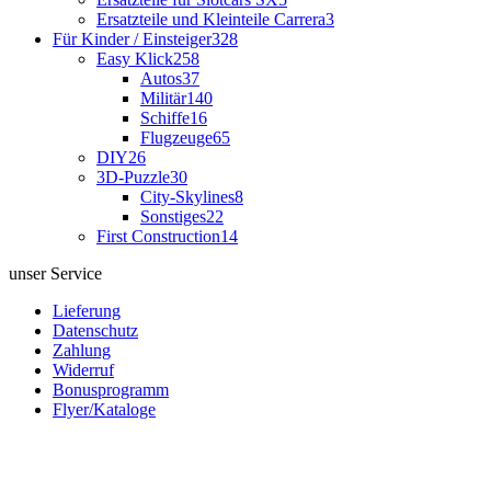
Ersatzteile und Kleinteile Carrera
3
Für Kinder / Einsteiger
328
Easy Klick
258
Autos
37
Militär
140
Schiffe
16
Flugzeuge
65
DIY
26
3D-Puzzle
30
City-Skylines
8
Sonstiges
22
First Construction
14
unser Service
Lieferung
Datenschutz
Zahlung
Widerruf
Bonusprogramm
Flyer/Kataloge