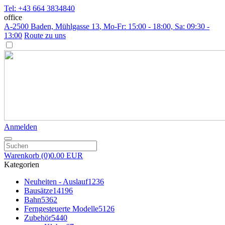
Tel: +43 664 3834840
office
A-2500 Baden, Mühlgasse 13
, Mo-Fr: 15:00 - 18:00, Sa: 09:30 -
13:00
Route zu uns
Anmelden
Warenkorb
(0)
0.00 EUR
Kategorien
Neuheiten - Auslauf
1236
Bausätze
14196
Bahn
5362
Ferngesteuerte Modelle
5126
Zubehör
5440