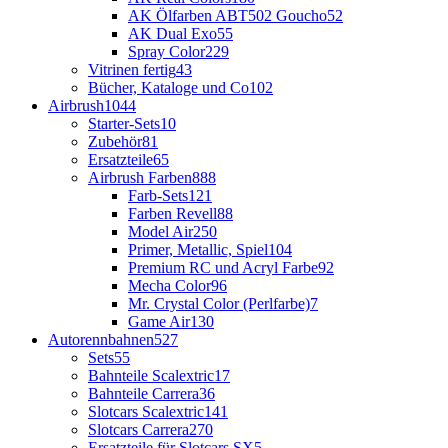
AK Ölfarben ABT502 Goucho
52
AK Dual Exo
55
Spray Color
229
Vitrinen fertig
43
Bücher, Kataloge und Co
102
Airbrush
1044
Starter-Sets
10
Zubehör
81
Ersatzteile
65
Airbrush Farben
888
Farb-Sets
121
Farben Revell
88
Model Air
250
Primer, Metallic, Spiel
104
Premium RC und Acryl Farbe
92
Mecha Color
96
Mr. Crystal Color (Perlfarbe)
7
Game Air
130
Autorennbahnen
527
Sets
55
Bahnteile Scalextric
17
Bahnteile Carrera
36
Slotcars Scalextric
141
Slotcars Carrera
270
Ersatzteile für Slotcars SX
5