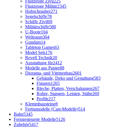
Flugzeuge Zivil
225
Flugzeuge Militär
2345
Hubschrauber
271
Segelschiffe
78
Schiffe Zivil
69
Militärschiffe
580
U-Boote
104
Weltraum
304
Gundam
14
Tabletop Games
63
Model Sets
176
Revell Technik
20
Ausstattung für
2412
Modelle aus Papier
88
Diorama- und Vitrinenbau
2601
Gebäude, Deko und Gestaltung
583
Figuren
1265
Bleche, Platten, Verschalungen
267
Rohre, Stangen, Leisten, Stäbe
269
Profile
217
Klemmbausteine
8
Fertigmodelle (Cast-Modelle)
514
Bahn
5345
Ferngesteuerte Modelle
5126
Zubehör
5417