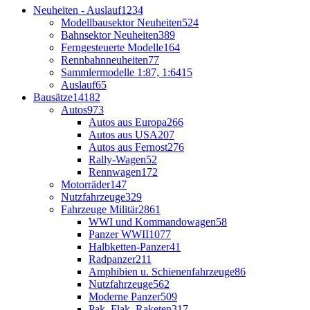
Neuheiten - Auslauf
1234
Modellbausektor Neuheiten
524
Bahnsektor Neuheiten
389
Ferngesteuerte Modelle
164
Rennbahnneuheiten
77
Sammlermodelle 1:87, 1:64
15
Auslauf
65
Bausätze
14182
Autos
973
Autos aus Europa
266
Autos aus USA
207
Autos aus Fernost
276
Rally-Wagen
52
Rennwagen
172
Motorräder
147
Nutzfahrzeuge
329
Fahrzeuge Militär
2861
WWI und Kommandowagen
58
Panzer WWII
1077
Halbketten-Panzer
41
Radpanzer
211
Amphibien u. Schienenfahrzeuge
86
Nutzfahrzeuge
562
Moderne Panzer
509
Pak, Flak, Raketen
317