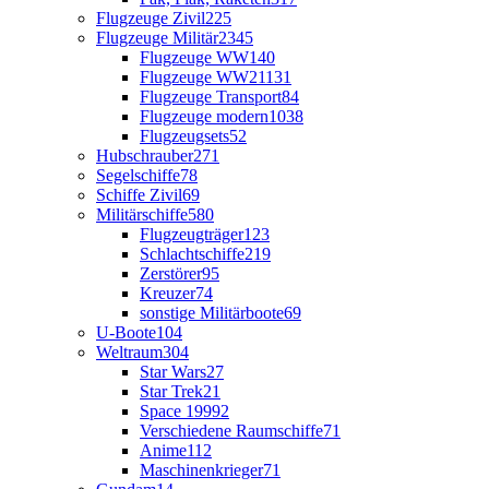
Flugzeuge Zivil
225
Flugzeuge Militär
2345
Flugzeuge WW1
40
Flugzeuge WW2
1131
Flugzeuge Transport
84
Flugzeuge modern
1038
Flugzeugsets
52
Hubschrauber
271
Segelschiffe
78
Schiffe Zivil
69
Militärschiffe
580
Flugzeugträger
123
Schlachtschiffe
219
Zerstörer
95
Kreuzer
74
sonstige Militärboote
69
U-Boote
104
Weltraum
304
Star Wars
27
Star Trek
21
Space 1999
2
Verschiedene Raumschiffe
71
Anime
112
Maschinenkrieger
71