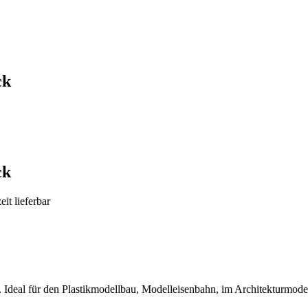
ck
ck
it lieferbar
Ideal für den Plastikmodellbau, Modelleisenbahn, im Architekturmodel