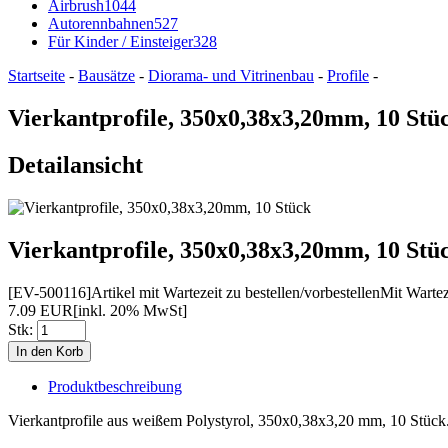
Airbrush
1044
Autorennbahnen
527
Für Kinder / Einsteiger
328
Startseite
-
Bausätze
-
Diorama- und Vitrinenbau
-
Profile
-
Vierkantprofile, 350x0,38x3,20mm, 10 Stü
Detailansicht
Vierkantprofile, 350x0,38x3,20mm, 10 Stü
[EV-500116]
Artikel mit Wartezeit zu bestellen/vorbestellen
Mit Warteze
7.09 EUR
[inkl. 20% MwSt]
Stk:
Produktbeschreibung
Vierkantprofile aus weißem Polystyrol, 350x0,38x3,20 mm, 10 Stück. 