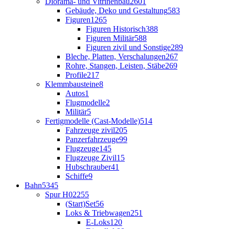
Diorama- und Vitrinenbau
2601
Gebäude, Deko und Gestaltung
583
Figuren
1265
Figuren Historisch
388
Figuren Militär
588
Figuren zivil und Sonstige
289
Bleche, Platten, Verschalungen
267
Rohre, Stangen, Leisten, Stäbe
269
Profile
217
Klemmbausteine
8
Autos
1
Flugmodelle
2
Militär
5
Fertigmodelle (Cast-Modelle)
514
Fahrzeuge zivil
205
Panzerfahrzeuge
99
Flugzeuge
145
Flugzeuge Zivil
15
Hubschrauber
41
Schiffe
9
Bahn
5345
Spur H0
2255
(Start)Set
56
Loks & Triebwagen
251
E-Loks
120