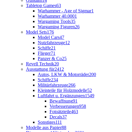
Gundam
14
Tabletop Games
63
Warhammer - Age of Sigmar
1
Warhammer 40.000
1
Wargaming Tools
35
Wargaming Figuren
26
Model Sets
176
Model Cars
47
Nutzfahrzeuge
12
Schiffe
21
Flieger
71
Panzer & Co
25
Revell Technik
20
Ausstattung für
2412
Autos, LKW & Motorräder
200
Schiffe
234
Militärfahrzeuge
266
Kleinteile für Holzmodelle
52
Luftfahrt u. Ergänzungen
1549
Bewaffnung
91
Verbesserungen
958
Fotoätzteile
463
Decals
37
Sonstiges
111
Modelle aus Papier
88