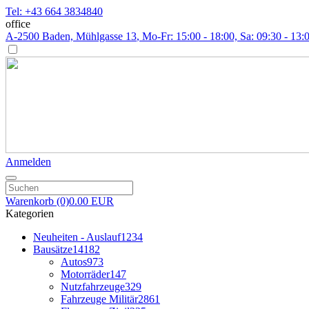
Tel: +43 664 3834840
office
A-2500 Baden, Mühlgasse 13
, Mo-Fr: 15:00 - 18:00, Sa: 09:30 - 13:
Anmelden
Warenkorb
(0)
0.00 EUR
Kategorien
Neuheiten - Auslauf
1234
Bausätze
14182
Autos
973
Motorräder
147
Nutzfahrzeuge
329
Fahrzeuge Militär
2861