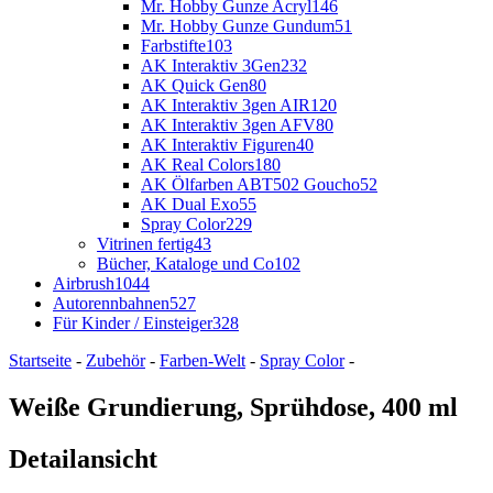
Mr. Hobby Gunze Acryl
146
Mr. Hobby Gunze Gundum
51
Farbstifte
103
AK Interaktiv 3Gen
232
AK Quick Gen
80
AK Interaktiv 3gen AIR
120
AK Interaktiv 3gen AFV
80
AK Interaktiv Figuren
40
AK Real Colors
180
AK Ölfarben ABT502 Goucho
52
AK Dual Exo
55
Spray Color
229
Vitrinen fertig
43
Bücher, Kataloge und Co
102
Airbrush
1044
Autorennbahnen
527
Für Kinder / Einsteiger
328
Startseite
-
Zubehör
-
Farben-Welt
-
Spray Color
-
Weiße Grundierung, Sprühdose, 400 ml
Detailansicht