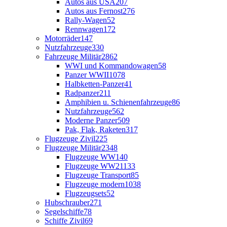
Autos aus USA
207
Autos aus Fernost
276
Rally-Wagen
52
Rennwagen
172
Motorräder
147
Nutzfahrzeuge
330
Fahrzeuge Militär
2862
WWI und Kommandowagen
58
Panzer WWII
1078
Halbketten-Panzer
41
Radpanzer
211
Amphibien u. Schienenfahrzeuge
86
Nutzfahrzeuge
562
Moderne Panzer
509
Pak, Flak, Raketen
317
Flugzeuge Zivil
225
Flugzeuge Militär
2348
Flugzeuge WW1
40
Flugzeuge WW2
1133
Flugzeuge Transport
85
Flugzeuge modern
1038
Flugzeugsets
52
Hubschrauber
271
Segelschiffe
78
Schiffe Zivil
69