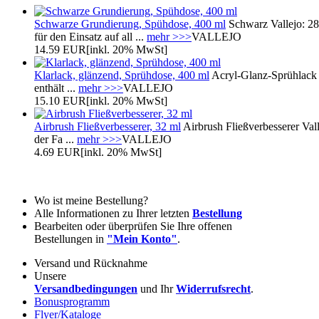
Schwarze Grundierung, Spühdose, 400 ml
Schwarz Vallejo: 28
für den Einsatz auf all ...
mehr >>>
VALLEJO
14.59 EUR
[inkl. 20% MwSt]
Klarlack, glänzend, Sprühdose, 400 ml
Acryl-Glanz-Sprühlack V
enthält ...
mehr >>>
VALLEJO
15.10 EUR
[inkl. 20% MwSt]
Airbrush Fließverbesserer, 32 ml
Airbrush Fließverbesserer Val
der Fa ...
mehr >>>
VALLEJO
4.69 EUR
[inkl. 20% MwSt]
Wo ist meine Bestellung?
Alle Informationen zu Ihrer letzten
Bestellung
Bearbeiten oder überprüfen Sie Ihre offenen
Bestellungen in
"Mein Konto"
.
Versand und Rücknahme
Unsere
Versandbedingungen
und Ihr
Widerrufsrecht
.
Bonusprogramm
Flyer/Kataloge