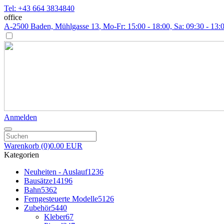
Tel: +43 664 3834840
office
A-2500 Baden, Mühlgasse 13
, Mo-Fr: 15:00 - 18:00, Sa: 09:30 - 13:
Anmelden
Warenkorb
(0)
0.00 EUR
Kategorien
Neuheiten - Auslauf
1236
Bausätze
14196
Bahn
5362
Ferngesteuerte Modelle
5126
Zubehör
5440
Kleber
67