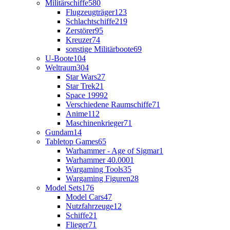
Militärschiffe
580
Flugzeugträger
123
Schlachtschiffe
219
Zerstörer
95
Kreuzer
74
sonstige Militärboote
69
U-Boote
104
Weltraum
304
Star Wars
27
Star Trek
21
Space 1999
2
Verschiedene Raumschiffe
71
Anime
112
Maschinenkrieger
71
Gundam
14
Tabletop Games
65
Warhammer - Age of Sigmar
1
Warhammer 40.000
1
Wargaming Tools
35
Wargaming Figuren
28
Model Sets
176
Model Cars
47
Nutzfahrzeuge
12
Schiffe
21
Flieger
71