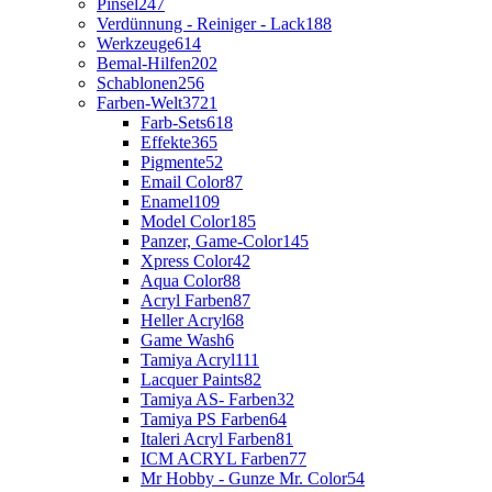
Pinsel
247
Verdünnung - Reiniger - Lack
188
Werkzeuge
614
Bemal-Hilfen
202
Schablonen
256
Farben-Welt
3721
Farb-Sets
618
Effekte
365
Pigmente
52
Email Color
87
Enamel
109
Model Color
185
Panzer, Game-Color
145
Xpress Color
42
Aqua Color
88
Acryl Farben
87
Heller Acryl
68
Game Wash
6
Tamiya Acryl
111
Lacquer Paints
82
Tamiya AS- Farben
32
Tamiya PS Farben
64
Italeri Acryl Farben
81
ICM ACRYL Farben
77
Mr Hobby - Gunze Mr. Color
54