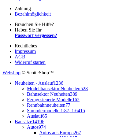
Zahlung
Bezahlmöglichkeit
Brauchen Sie Hilfe?
Haben Sie Ihr
Passwort vergessen?
Rechtliches
Impressum
AGB
Widerruf starten
Webshop
© Scotti:Shop™
Neuheiten - Auslauf
1236
Modellbausektor Neuheiten
528
Bahnsektor Neuheiten
389
Ferngesteuerte Modelle
162
Rennbahnneuheiten
77
Sammlermodelle 1:87, 1:64
15
Auslauf
65
Bausätze
14196
Autos
974
Autos aus Europa
267