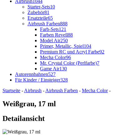
Airbrush
1044
Starter-Sets
10
Zubehör
81
Ersatzteile
65
Airbrush Farben
888
Farb-Sets
121
Farben Revell
88
Model Air
250
Primer, Metallic, Spiel
104
Premium RC und Acryl Farbe
92
Mecha Color
96
Mr. Crystal Color (Perlfarbe)
7
Game Air
130
Autorennbahnen
527
Für Kinder / Einsteiger
328
Startseite
-
Airbrush
-
Airbrush Farben
-
Mecha Color
-
Weißgrau, 17 ml
Detailansicht