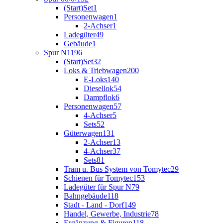
(Start)Set
1
Personenwagen
1
2-Achser
1
Ladegüter
49
Gebäude
1
Spur N
1196
(Start)Set
32
Loks & Triebwagen
200
E-Loks
140
Diesellok
54
Dampflok
6
Personenwagen
57
4-Achser
5
Sets
52
Güterwagen
131
2-Achser
13
4-Achser
37
Sets
81
Tram u. Bus System von Tomytec
29
Schienen für Tomytec
153
Ladegüter für Spur N
79
Bahngebäude
118
Stadt - Land - Dorf
149
Handel, Gewerbe, Industrie
78
Ergänzung & Figuren
118