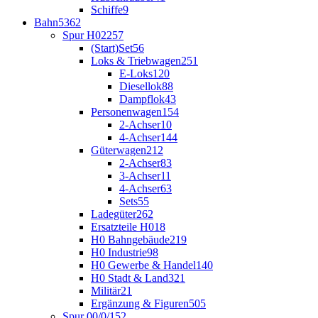
Schiffe
9
Bahn
5362
Spur H0
2257
(Start)Set
56
Loks & Triebwagen
251
E-Loks
120
Diesellok
88
Dampflok
43
Personenwagen
154
2-Achser
10
4-Achser
144
Güterwagen
212
2-Achser
83
3-Achser
11
4-Achser
63
Sets
55
Ladegüter
262
Ersatzteile H0
18
H0 Bahngebäude
219
H0 Industrie
98
H0 Gewerbe & Handel
140
H0 Stadt & Land
321
Militär
21
Ergänzung & Figuren
505
Spur 00/0/1
52