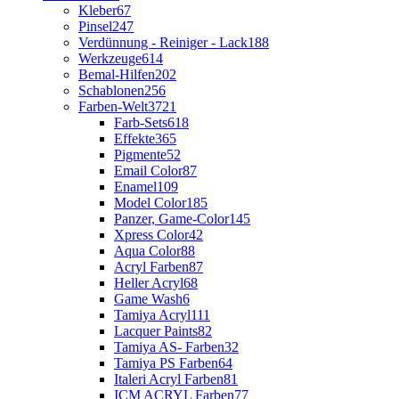
Kleber
67
Pinsel
247
Verdünnung - Reiniger - Lack
188
Werkzeuge
614
Bemal-Hilfen
202
Schablonen
256
Farben-Welt
3721
Farb-Sets
618
Effekte
365
Pigmente
52
Email Color
87
Enamel
109
Model Color
185
Panzer, Game-Color
145
Xpress Color
42
Aqua Color
88
Acryl Farben
87
Heller Acryl
68
Game Wash
6
Tamiya Acryl
111
Lacquer Paints
82
Tamiya AS- Farben
32
Tamiya PS Farben
64
Italeri Acryl Farben
81
ICM ACRYL Farben
77