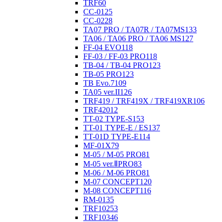
TRF
60
CC-01
25
CC-02
28
TA07 PRO / TA07R / TA07MS
133
TA06 / TA06 PRO / TA06 MS
127
FF-04 EVO
118
FF-03 / FF-03 PRO
118
TB-04 / TB-04 PRO
123
TB-05 PRO
123
TB Evo.7
109
TA05 ver.II
126
TRF419 / TRF419X / TRF419XR
106
TRF420
12
TT-02 TYPE-S
153
TT-01 TYPE-E / ES
137
TT-01D TYPE-E
114
MF-01X
79
M-05 / M-05 PRO
81
M-05 ver.ⅡPRO
83
M-06 / M-06 PRO
81
M-07 CONCEPT
120
M-08 CONCEPT
116
RM-01
35
TRF102
53
TRF103
46