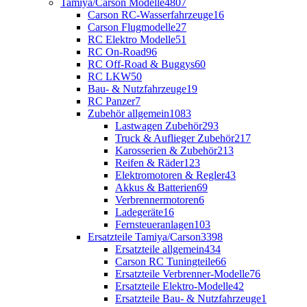
Tamiya/Carson Modelle
4807
Carson RC-Wasserfahrzeuge
16
Carson Flugmodelle
27
RC Elektro Modelle
51
RC On-Road
96
RC Off-Road & Buggys
60
RC LKW
50
Bau- & Nutzfahrzeuge
19
RC Panzer
7
Zubehör allgemein
1083
Lastwagen Zubehör
293
Truck & Auflieger Zubehör
217
Karosserien & Zubehör
213
Reifen & Räder
123
Elektromotoren & Regler
43
Akkus & Batterien
69
Verbrennermotoren
6
Ladegeräte
16
Fernsteueranlagen
103
Ersatzteile Tamiya/Carson
3398
Ersatzteile allgemein
434
Carson RC Tuningteile
66
Ersatzteile Verbrenner-Modelle
76
Ersatzteile Elektro-Modelle
42
Ersatzteile Bau- & Nutzfahrzeuge
1