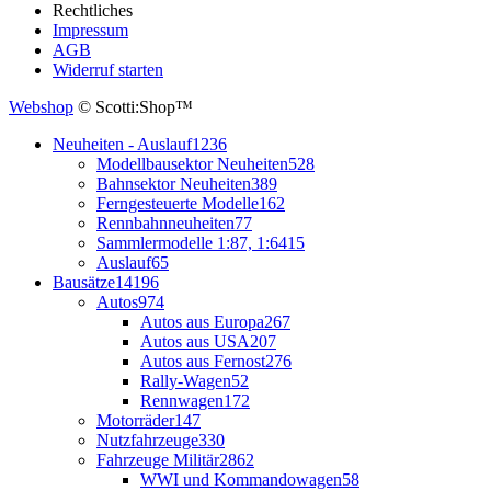
Rechtliches
Impressum
AGB
Widerruf starten
Webshop
© Scotti:Shop™
Neuheiten - Auslauf
1236
Modellbausektor Neuheiten
528
Bahnsektor Neuheiten
389
Ferngesteuerte Modelle
162
Rennbahnneuheiten
77
Sammlermodelle 1:87, 1:64
15
Auslauf
65
Bausätze
14196
Autos
974
Autos aus Europa
267
Autos aus USA
207
Autos aus Fernost
276
Rally-Wagen
52
Rennwagen
172
Motorräder
147
Nutzfahrzeuge
330
Fahrzeuge Militär
2862
WWI und Kommandowagen
58