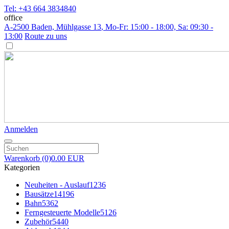
Tel: +43 664 3834840
office
A-2500 Baden, Mühlgasse 13
, Mo-Fr: 15:00 - 18:00, Sa: 09:30 -
13:00
Route zu uns
Anmelden
Warenkorb
(0)
0.00 EUR
Kategorien
Neuheiten - Auslauf
1236
Bausätze
14196
Bahn
5362
Ferngesteuerte Modelle
5126
Zubehör
5440