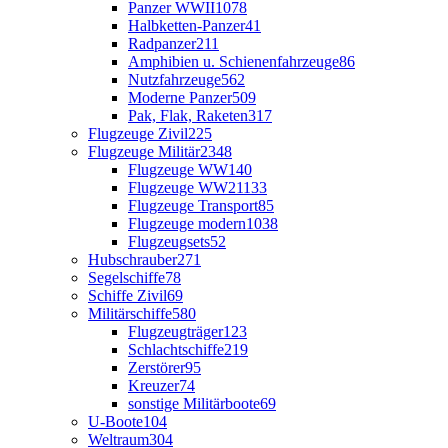
Panzer WWII
1078
Halbketten-Panzer
41
Radpanzer
211
Amphibien u. Schienenfahrzeuge
86
Nutzfahrzeuge
562
Moderne Panzer
509
Pak, Flak, Raketen
317
Flugzeuge Zivil
225
Flugzeuge Militär
2348
Flugzeuge WW1
40
Flugzeuge WW2
1133
Flugzeuge Transport
85
Flugzeuge modern
1038
Flugzeugsets
52
Hubschrauber
271
Segelschiffe
78
Schiffe Zivil
69
Militärschiffe
580
Flugzeugträger
123
Schlachtschiffe
219
Zerstörer
95
Kreuzer
74
sonstige Militärboote
69
U-Boote
104
Weltraum
304