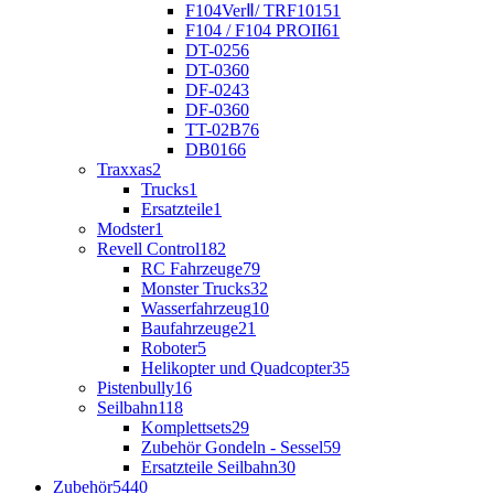
F104VerⅡ/ TRF101
51
F104 / F104 PROII
61
DT-02
56
DT-03
60
DF-02
43
DF-03
60
TT-02B
76
DB01
66
Traxxas
2
Trucks
1
Ersatzteile
1
Modster
1
Revell Control
182
RC Fahrzeuge
79
Monster Trucks
32
Wasserfahrzeug
10
Baufahrzeuge
21
Roboter
5
Helikopter und Quadcopter
35
Pistenbully
16
Seilbahn
118
Komplettsets
29
Zubehör Gondeln - Sessel
59
Ersatzteile Seilbahn
30
Zubehör
5440