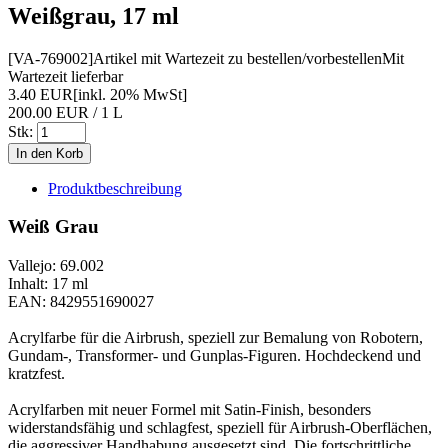
Weißgrau, 17 ml
[VA-769002]
Artikel mit Wartezeit zu bestellen/vorbestellen
Mit
Wartezeit lieferbar
3.40 EUR
[inkl. 20% MwSt]
200.00 EUR / 1 L
Stk:
Produktbeschreibung
Weiß Grau
Vallejo: 69.002
Inhalt: 17 ml
EAN: 8429551690027
Acrylfarbe für die Airbrush, speziell zur Bemalung von Robotern,
Gundam-, Transformer- und Gunplas-Figuren. Hochdeckend und
kratzfest.
Acrylfarben mit neuer Formel mit Satin-Finish, besonders
widerstandsfähig und schlagfest, speziell für Airbrush-Oberflächen,
die aggressiver Handhabung ausgesetzt sind. Die fortschrittliche