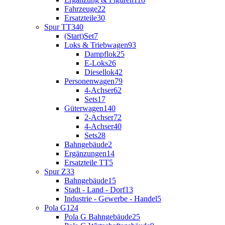
Fahrzeuge
22
Ersatzteile
30
Spur TT
340
(Start)Set
7
Loks & Triebwagen
93
Dampflok
25
E-Loks
26
Diesellok
42
Personenwagen
79
4-Achser
62
Sets
17
Güterwagen
140
2-Achser
72
4-Achser
40
Sets
28
Bahngebäude
2
Ergänzungen
14
Ersatzteile TT
5
Spur Z
33
Bahngebäude
15
Stadt - Land - Dorf
13
Industrie - Gewerbe - Handel
5
Pola G
124
Pola G Bahngebäude
25