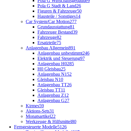
Pola G Wirtschaftsgebäude
9
Pola G Stadt & Land
26
Figuren & Fahrzeuge
50
Hausteile / Sonstiges
14
Car System/Car Motion
277
Grundausstattung
81
Fahrzeuge Bestand
39
Fahrzeuge
82
Ersatzteile
75
Anlagenbau Allgemein
891
Anlagenbau unbestimmt
246
Elektrik und Steuerung
97
Anlagenbau H0
285
H0 Gleisbau
25
Anlagenbau N
152
Gleisbau N
10
Anlagenbau TT
26
Gleisbau TT
11
Anlagenbau Z
12
Anlagenbau G
27
Kirmes
59
Aktions-Sets
31
Monatsartikel
22
Werkzeuge & Hilfsmittel
80
Ferngesteuerte Modelle
5126