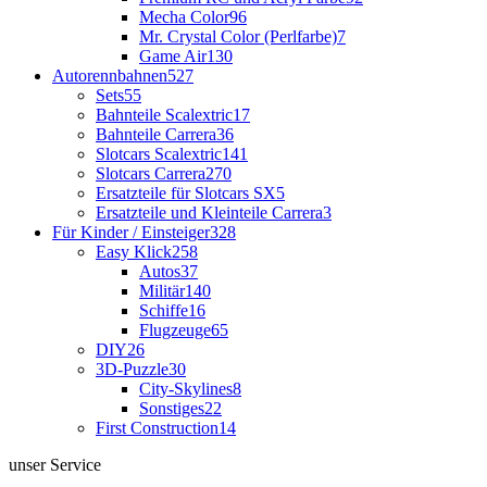
Mecha Color
96
Mr. Crystal Color (Perlfarbe)
7
Game Air
130
Autorennbahnen
527
Sets
55
Bahnteile Scalextric
17
Bahnteile Carrera
36
Slotcars Scalextric
141
Slotcars Carrera
270
Ersatzteile für Slotcars SX
5
Ersatzteile und Kleinteile Carrera
3
Für Kinder / Einsteiger
328
Easy Klick
258
Autos
37
Militär
140
Schiffe
16
Flugzeuge
65
DIY
26
3D-Puzzle
30
City-Skylines
8
Sonstiges
22
First Construction
14
unser Service