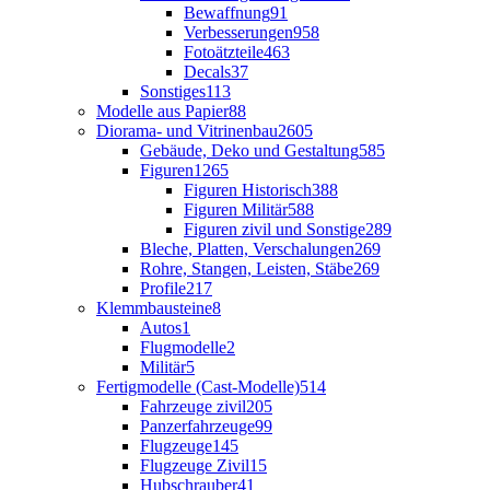
Bewaffnung
91
Verbesserungen
958
Fotoätzteile
463
Decals
37
Sonstiges
113
Modelle aus Papier
88
Diorama- und Vitrinenbau
2605
Gebäude, Deko und Gestaltung
585
Figuren
1265
Figuren Historisch
388
Figuren Militär
588
Figuren zivil und Sonstige
289
Bleche, Platten, Verschalungen
269
Rohre, Stangen, Leisten, Stäbe
269
Profile
217
Klemmbausteine
8
Autos
1
Flugmodelle
2
Militär
5
Fertigmodelle (Cast-Modelle)
514
Fahrzeuge zivil
205
Panzerfahrzeuge
99
Flugzeuge
145
Flugzeuge Zivil
15
Hubschrauber
41