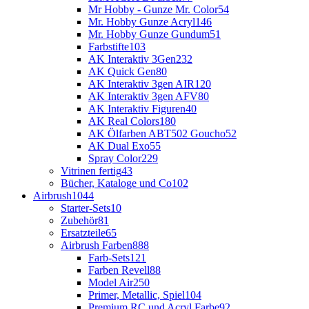
Mr Hobby - Gunze Mr. Color
54
Mr. Hobby Gunze Acryl
146
Mr. Hobby Gunze Gundum
51
Farbstifte
103
AK Interaktiv 3Gen
232
AK Quick Gen
80
AK Interaktiv 3gen AIR
120
AK Interaktiv 3gen AFV
80
AK Interaktiv Figuren
40
AK Real Colors
180
AK Ölfarben ABT502 Goucho
52
AK Dual Exo
55
Spray Color
229
Vitrinen fertig
43
Bücher, Kataloge und Co
102
Airbrush
1044
Starter-Sets
10
Zubehör
81
Ersatzteile
65
Airbrush Farben
888
Farb-Sets
121
Farben Revell
88
Model Air
250
Primer, Metallic, Spiel
104
Premium RC und Acryl Farbe
92