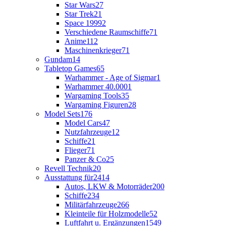
Star Wars
27
Star Trek
21
Space 1999
2
Verschiedene Raumschiffe
71
Anime
112
Maschinenkrieger
71
Gundam
14
Tabletop Games
65
Warhammer - Age of Sigmar
1
Warhammer 40.000
1
Wargaming Tools
35
Wargaming Figuren
28
Model Sets
176
Model Cars
47
Nutzfahrzeuge
12
Schiffe
21
Flieger
71
Panzer & Co
25
Revell Technik
20
Ausstattung für
2414
Autos, LKW & Motorräder
200
Schiffe
234
Militärfahrzeuge
266
Kleinteile für Holzmodelle
52
Luftfahrt u. Ergänzungen
1549