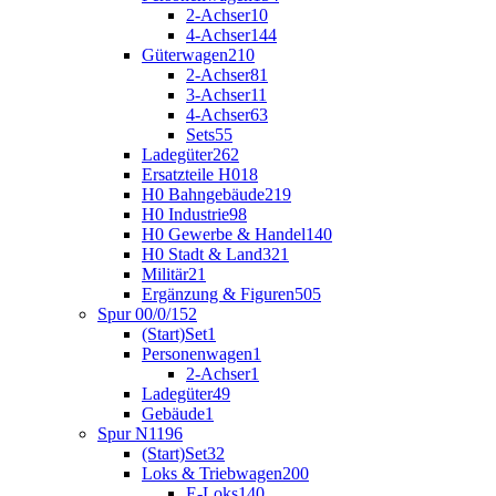
2-Achser
10
4-Achser
144
Güterwagen
210
2-Achser
81
3-Achser
11
4-Achser
63
Sets
55
Ladegüter
262
Ersatzteile H0
18
H0 Bahngebäude
219
H0 Industrie
98
H0 Gewerbe & Handel
140
H0 Stadt & Land
321
Militär
21
Ergänzung & Figuren
505
Spur 00/0/1
52
(Start)Set
1
Personenwagen
1
2-Achser
1
Ladegüter
49
Gebäude
1
Spur N
1196
(Start)Set
32
Loks & Triebwagen
200
E-Loks
140