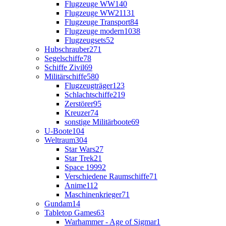
Flugzeuge WW1
40
Flugzeuge WW2
1131
Flugzeuge Transport
84
Flugzeuge modern
1038
Flugzeugsets
52
Hubschrauber
271
Segelschiffe
78
Schiffe Zivil
69
Militärschiffe
580
Flugzeugträger
123
Schlachtschiffe
219
Zerstörer
95
Kreuzer
74
sonstige Militärboote
69
U-Boote
104
Weltraum
304
Star Wars
27
Star Trek
21
Space 1999
2
Verschiedene Raumschiffe
71
Anime
112
Maschinenkrieger
71
Gundam
14
Tabletop Games
63
Warhammer - Age of Sigmar
1