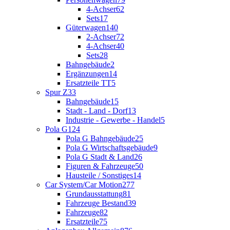
4-Achser
62
Sets
17
Güterwagen
140
2-Achser
72
4-Achser
40
Sets
28
Bahngebäude
2
Ergänzungen
14
Ersatzteile TT
5
Spur Z
33
Bahngebäude
15
Stadt - Land - Dorf
13
Industrie - Gewerbe - Handel
5
Pola G
124
Pola G Bahngebäude
25
Pola G Wirtschaftsgebäude
9
Pola G Stadt & Land
26
Figuren & Fahrzeuge
50
Hausteile / Sonstiges
14
Car System/Car Motion
277
Grundausstattung
81
Fahrzeuge Bestand
39
Fahrzeuge
82
Ersatzteile
75