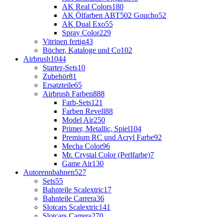
AK Real Colors
180
AK Ölfarben ABT502 Goucho
52
AK Dual Exo
55
Spray Color
229
Vitrinen fertig
43
Bücher, Kataloge und Co
102
Airbrush
1044
Starter-Sets
10
Zubehör
81
Ersatzteile
65
Airbrush Farben
888
Farb-Sets
121
Farben Revell
88
Model Air
250
Primer, Metallic, Spiel
104
Premium RC und Acryl Farbe
92
Mecha Color
96
Mr. Crystal Color (Perlfarbe)
7
Game Air
130
Autorennbahnen
527
Sets
55
Bahnteile Scalextric
17
Bahnteile Carrera
36
Slotcars Scalextric
141
Slotcars Carrera
270