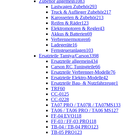
Zubehör allgemein
1083
Lastwagen Zubehör
293
Truck & Auflieger Zubehör
217
Karosserien & Zubehör
213
Reifen & Räder
123
Elektromotoren & Regler
43
Akkus & Batterien
69
Verbrennermotoren
6
Ladegeräte
16
Fernsteueranlagen
103
Ersatzteile Tamiya/Carson
3398
Ersatzteile allgemein
434
Carson RC Tuningteile
66
Ersatzteile Verbrenner-Modelle
76
Ersatzteile Elektro-Modelle
42
Ersatzteile Bau- & Nutzfahrzeuge
1
TRF
60
CC-01
25
CC-02
28
TA07 PRO / TA07R / TA07MS
133
TA06 / TA06 PRO / TA06 MS
127
FF-04 EVO
118
FF-03 / FF-03 PRO
118
TB-04 / TB-04 PRO
123
TB-05 PRO
123