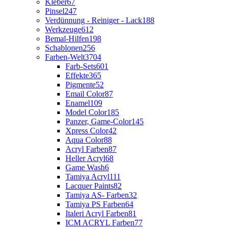
Kleber
67
Pinsel
247
Verdünnung - Reiniger - Lack
188
Werkzeuge
612
Bemal-Hilfen
198
Schablonen
256
Farben-Welt
3704
Farb-Sets
601
Effekte
365
Pigmente
52
Email Color
87
Enamel
109
Model Color
185
Panzer, Game-Color
145
Xpress Color
42
Aqua Color
88
Acryl Farben
87
Heller Acryl
68
Game Wash
6
Tamiya Acryl
111
Lacquer Paints
82
Tamiya AS- Farben
32
Tamiya PS Farben
64
Italeri Acryl Farben
81
ICM ACRYL Farben
77