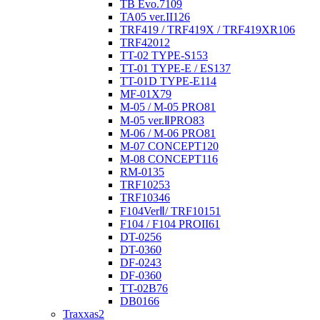
TB Evo.7
109
TA05 ver.II
126
TRF419 / TRF419X / TRF419XR
106
TRF420
12
TT-02 TYPE-S
153
TT-01 TYPE-E / ES
137
TT-01D TYPE-E
114
MF-01X
79
M-05 / M-05 PRO
81
M-05 ver.ⅡPRO
83
M-06 / M-06 PRO
81
M-07 CONCEPT
120
M-08 CONCEPT
116
RM-01
35
TRF102
53
TRF103
46
F104VerⅡ/ TRF101
51
F104 / F104 PROII
61
DT-02
56
DT-03
60
DF-02
43
DF-03
60
TT-02B
76
DB01
66
Traxxas
2