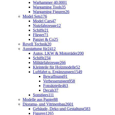
Warhammer 40.000
1
Wargaming Tools
35
Wargaming Figuren
26
Model Sets
176
Model Cars
47
Nutzfahrzeuge
12
Schiffe
21
Flieger
71
Panzer & Co
25
Revell Technik
20
Ausstattung für
2412
Autos, LKW & Motorräder
200
Schiffe
234
Militärfahrzeuge
266
Kleinteile für Holzmodelle
52
Luftfahrt u. Ergänzungen
1549
Bewaffnung
91
Verbesserungen
958
Fotoätzteile
463
Decals
37
Sonstiges
111
Modelle aus Papier
88
Diorama- und Vitrinenbau
2601
Gebäude, Deko und Gestaltung
583
Figuren
1265