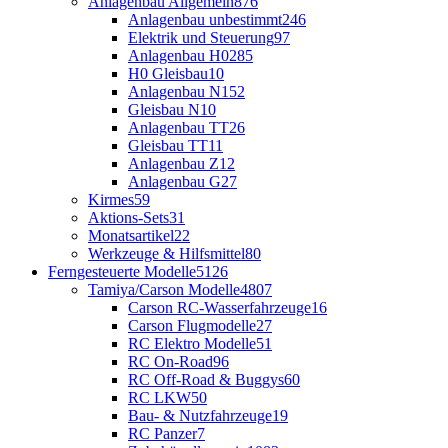
Anlagenbau Allgemein
876
Anlagenbau unbestimmt
246
Elektrik und Steuerung
97
Anlagenbau H0
285
H0 Gleisbau
10
Anlagenbau N
152
Gleisbau N
10
Anlagenbau TT
26
Gleisbau TT
11
Anlagenbau Z
12
Anlagenbau G
27
Kirmes
59
Aktions-Sets
31
Monatsartikel
22
Werkzeuge & Hilfsmittel
80
Ferngesteuerte Modelle
5126
Tamiya/Carson Modelle
4807
Carson RC-Wasserfahrzeuge
16
Carson Flugmodelle
27
RC Elektro Modelle
51
RC On-Road
96
RC Off-Road & Buggys
60
RC LKW
50
Bau- & Nutzfahrzeuge
19
RC Panzer
7