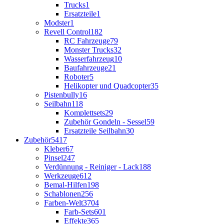
Trucks
1
Ersatzteile
1
Modster
1
Revell Control
182
RC Fahrzeuge
79
Monster Trucks
32
Wasserfahrzeug
10
Baufahrzeuge
21
Roboter
5
Helikopter und Quadcopter
35
Pistenbully
16
Seilbahn
118
Komplettsets
29
Zubehör Gondeln - Sessel
59
Ersatzteile Seilbahn
30
Zubehör
5417
Kleber
67
Pinsel
247
Verdünnung - Reiniger - Lack
188
Werkzeuge
612
Bemal-Hilfen
198
Schablonen
256
Farben-Welt
3704
Farb-Sets
601
Effekte
365