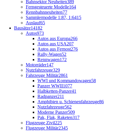
Bahnsektor Neuheiten
389
Ferngesteuerte Modelle
164
Rennbahnneuheiten
77
Sammlermodelle 1:87, 1:64
15
Auslauf
65
Bausätze
14182
Autos
973
Autos aus Europa
266
Autos aus USA
207
Autos aus Fernost
276
Rally-Wagen
52
Rennwagen
172
Motorräder
147
Nutzfahrzeuge
329
Fahrzeuge Militär
2861
WWI und Kommandowagen
58
Panzer WWII
1077
Halbketten-Panzer
41
Radpanzer
211
Amphibien u. Schienenfahrzeuge
86
Nutzfahrzeuge
562
Moderne Panzer
509
Pak, Flak, Raketen
317
Flugzeuge Zivil
225
Flugzeuge Militär
2345