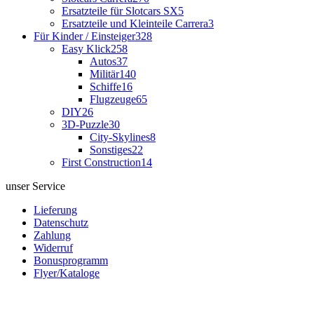
Ersatzteile für Slotcars SX
5
Ersatzteile und Kleinteile Carrera
3
Für Kinder / Einsteiger
328
Easy Klick
258
Autos
37
Militär
140
Schiffe
16
Flugzeuge
65
DIY
26
3D-Puzzle
30
City-Skylines
8
Sonstiges
22
First Construction
14
unser Service
Lieferung
Datenschutz
Zahlung
Widerruf
Bonusprogramm
Flyer/Kataloge