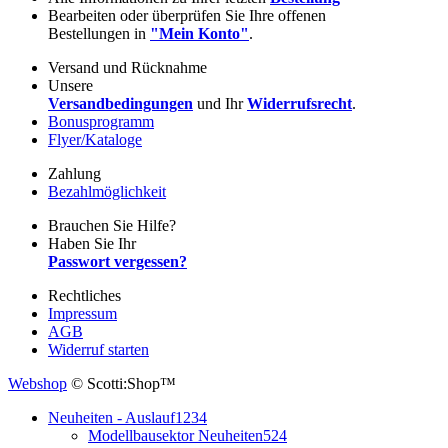
Bearbeiten oder überprüfen Sie Ihre offenen
Bestellungen in
"Mein Konto"
.
Versand und Rücknahme
Unsere
Versandbedingungen
und Ihr
Widerrufsrecht
.
Bonusprogramm
Flyer/Kataloge
Zahlung
Bezahlmöglichkeit
Brauchen Sie Hilfe?
Haben Sie Ihr
Passwort vergessen?
Rechtliches
Impressum
AGB
Widerruf starten
Webshop
© Scotti:Shop™
Neuheiten - Auslauf
1234
Modellbausektor Neuheiten
524