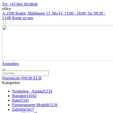
Tel: +43 664 3834840
office
A-2500 Baden, Mühlgasse 13
, Mo-Fr: 15:00 - 18:00, Sa: 09:30 -
13:00
Route zu uns
Anmelden
Warenkorb
(0)
0.00 EUR
Kategorien
Neuheiten - Auslauf
1234
Bausätze
14182
Bahn
5345
Ferngesteuerte Modelle
5126
Zubehör
5417