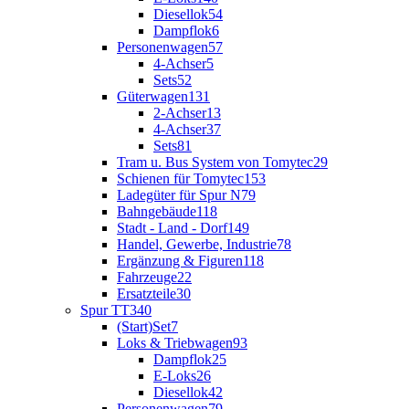
Diesellok
54
Dampflok
6
Personenwagen
57
4-Achser
5
Sets
52
Güterwagen
131
2-Achser
13
4-Achser
37
Sets
81
Tram u. Bus System von Tomytec
29
Schienen für Tomytec
153
Ladegüter für Spur N
79
Bahngebäude
118
Stadt - Land - Dorf
149
Handel, Gewerbe, Industrie
78
Ergänzung & Figuren
118
Fahrzeuge
22
Ersatzteile
30
Spur TT
340
(Start)Set
7
Loks & Triebwagen
93
Dampflok
25
E-Loks
26
Diesellok
42
Personenwagen
79