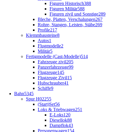
Figuren Historisch
388
Figuren Militär
588
Figuren zivil und Sonstige
289
Bleche, Platten, Verschalungen
267
Rohre, Stangen, Leisten, Stäbe
269
Profile
217
Klemmbausteine
8
Autos
1
Flugmodelle
2
Militär
5
Fertigmodelle (Cast-Modelle)
514
Fahrzeuge zivil
205
Panzerfahrzeuge
99
Flugzeuge
145
Flugzeuge Zivil
15
Hubschrauber
41
Schiffe
9
Bahn
5345
Spur H0
2255
(Start)Set
56
Loks & Triebwagen
251
E-Loks
120
Diesellok
88
Dampflok
43
Personenwagen
154