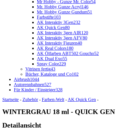
Mr Hobby - Gunze Mr. Color
54
Mr. Hobby Gunze Acryl
146
Mr. Hobby Gunze Gundum
51
Farbstifte
103
AK Interaktiv 3Gen
232
AK Quick Gen
80
AK Interaktiv 3gen AIR
120
AK Interaktiv 3gen AFV
80
AK Interaktiv Figuren
40
AK Real Colors
180
AK Ölfarben ABT502 Goucho
52
AK Dual Exo
55
Spray Color
229
Vitrinen fertig
43
Bücher, Kataloge und Co
102
Airbrush
1044
Autorennbahnen
527
Für Kinder / Einsteiger
328
Startseite
-
Zubehör
-
Farben-Welt
-
AK Quick Gen
-
WINTERGRAU 18 ml - QUICK GEN
Detailansicht