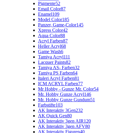
Pigmente
52
Email Color
87
Enamel
109
Model Color
185
Panzer, Game-Color
145
Xpress Color
42
Aqua Color
88
Acryl Farben
87
Heller Acryl
68
Game Wash
6
Tamiya Acryl
111
Lacquer Paints
82
Tamiya AS- Farben
32
Tamiya PS Farben
64
Italeri Acryl Farben
81
ICM ACRYL Farben
77
Mr Hobby - Gunze Mr. Color
54
Mr. Hobby Gunze Acryl
146
Mr. Hobby Gunze Gundum
51
Farbstifte
103
AK Interaktiv 3Gen
232
AK Quick Gen
80
AK Interaktiv 3gen AIR
120
AK Interaktiv 3gen AFV
80
AK Interaktiv Figuren
40