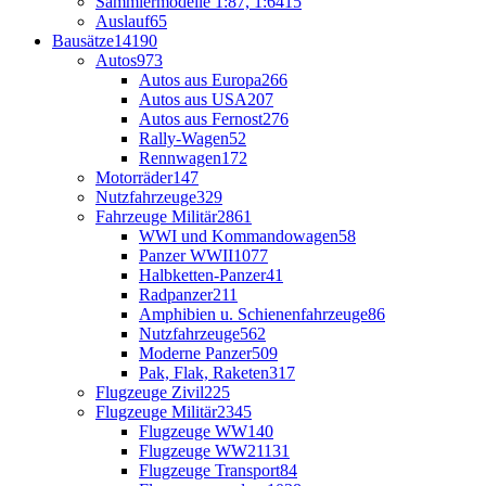
Sammlermodelle 1:87, 1:64
15
Auslauf
65
Bausätze
14190
Autos
973
Autos aus Europa
266
Autos aus USA
207
Autos aus Fernost
276
Rally-Wagen
52
Rennwagen
172
Motorräder
147
Nutzfahrzeuge
329
Fahrzeuge Militär
2861
WWI und Kommandowagen
58
Panzer WWII
1077
Halbketten-Panzer
41
Radpanzer
211
Amphibien u. Schienenfahrzeuge
86
Nutzfahrzeuge
562
Moderne Panzer
509
Pak, Flak, Raketen
317
Flugzeuge Zivil
225
Flugzeuge Militär
2345
Flugzeuge WW1
40
Flugzeuge WW2
1131
Flugzeuge Transport
84