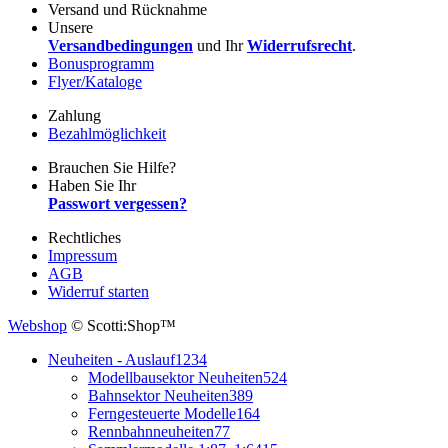
Versand und Rücknahme
Unsere
Versandbedingungen
und Ihr
Widerrufsrecht
.
Bonusprogramm
Flyer/Kataloge
Zahlung
Bezahlmöglichkeit
Brauchen Sie Hilfe?
Haben Sie Ihr
Passwort vergessen?
Rechtliches
Impressum
AGB
Widerruf starten
Webshop
© Scotti:Shop™
Neuheiten - Auslauf
1234
Modellbausektor Neuheiten
524
Bahnsektor Neuheiten
389
Ferngesteuerte Modelle
164
Rennbahnneuheiten
77