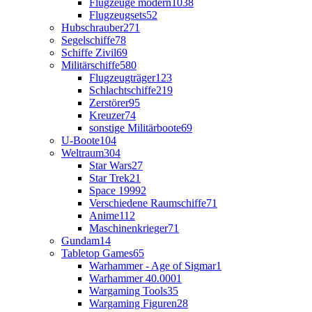
Flugzeuge modern
1038
Flugzeugsets
52
Hubschrauber
271
Segelschiffe
78
Schiffe Zivil
69
Militärschiffe
580
Flugzeugträger
123
Schlachtschiffe
219
Zerstörer
95
Kreuzer
74
sonstige Militärboote
69
U-Boote
104
Weltraum
304
Star Wars
27
Star Trek
21
Space 1999
2
Verschiedene Raumschiffe
71
Anime
112
Maschinenkrieger
71
Gundam
14
Tabletop Games
65
Warhammer - Age of Sigmar
1
Warhammer 40.000
1
Wargaming Tools
35
Wargaming Figuren
28