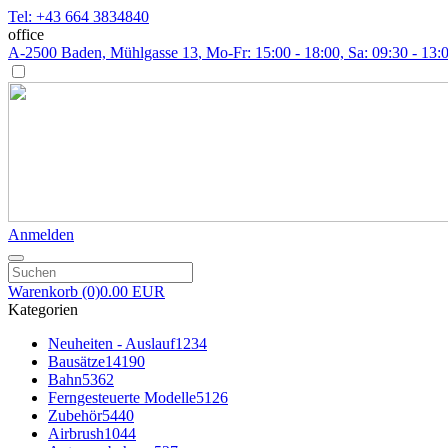
Tel: +43 664 3834840
office
A-2500 Baden, Mühlgasse 13
, Mo-Fr: 15:00 - 18:00, Sa: 09:30 - 13:
Anmelden
Warenkorb
(0)
0.00 EUR
Kategorien
Neuheiten - Auslauf
1234
Bausätze
14190
Bahn
5362
Ferngesteuerte Modelle
5126
Zubehör
5440
Airbrush
1044