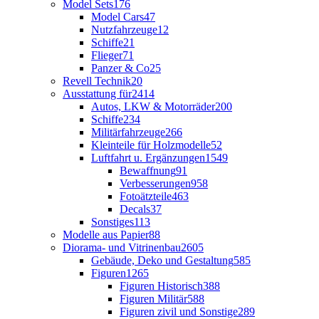
Model Sets
176
Model Cars
47
Nutzfahrzeuge
12
Schiffe
21
Flieger
71
Panzer & Co
25
Revell Technik
20
Ausstattung für
2414
Autos, LKW & Motorräder
200
Schiffe
234
Militärfahrzeuge
266
Kleinteile für Holzmodelle
52
Luftfahrt u. Ergänzungen
1549
Bewaffnung
91
Verbesserungen
958
Fotoätzteile
463
Decals
37
Sonstiges
113
Modelle aus Papier
88
Diorama- und Vitrinenbau
2605
Gebäude, Deko und Gestaltung
585
Figuren
1265
Figuren Historisch
388
Figuren Militär
588
Figuren zivil und Sonstige
289