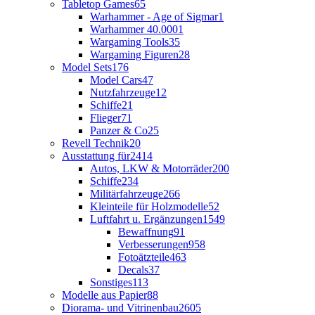
Tabletop Games
65
Warhammer - Age of Sigmar
1
Warhammer 40.000
1
Wargaming Tools
35
Wargaming Figuren
28
Model Sets
176
Model Cars
47
Nutzfahrzeuge
12
Schiffe
21
Flieger
71
Panzer & Co
25
Revell Technik
20
Ausstattung für
2414
Autos, LKW & Motorräder
200
Schiffe
234
Militärfahrzeuge
266
Kleinteile für Holzmodelle
52
Luftfahrt u. Ergänzungen
1549
Bewaffnung
91
Verbesserungen
958
Fotoätzteile
463
Decals
37
Sonstiges
113
Modelle aus Papier
88
Diorama- und Vitrinenbau
2605