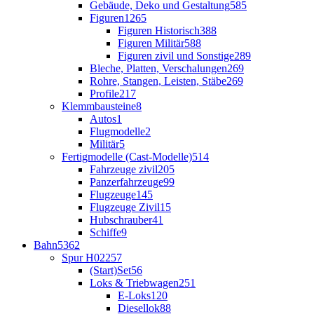
Gebäude, Deko und Gestaltung
585
Figuren
1265
Figuren Historisch
388
Figuren Militär
588
Figuren zivil und Sonstige
289
Bleche, Platten, Verschalungen
269
Rohre, Stangen, Leisten, Stäbe
269
Profile
217
Klemmbausteine
8
Autos
1
Flugmodelle
2
Militär
5
Fertigmodelle (Cast-Modelle)
514
Fahrzeuge zivil
205
Panzerfahrzeuge
99
Flugzeuge
145
Flugzeuge Zivil
15
Hubschrauber
41
Schiffe
9
Bahn
5362
Spur H0
2257
(Start)Set
56
Loks & Triebwagen
251
E-Loks
120
Diesellok
88