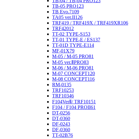
TB-04 / TB-04 PRO
123
TB-05 PRO
123
TB Evo.7
109
TA05 ver.II
126
TRF419 / TRF419X / TRF419XR
106
TRF420
12
TT-02 TYPE-S
153
TT-01 TYPE-E / ES
137
TT-01D TYPE-E
114
MF-01X
79
M-05 / M-05 PRO
81
M-05 ver.ⅡPRO
83
M-06 / M-06 PRO
81
M-07 CONCEPT
120
M-08 CONCEPT
116
RM-01
35
TRF102
53
TRF103
46
F104VerⅡ/ TRF101
51
F104 / F104 PROII
61
DT-02
56
DT-03
60
DF-02
43
DF-03
60
TT-02B
76