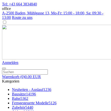
Tel: +43 664 3834840
office
A-2500 Baden, Mühlgasse 13
, Mo-Fr: 15:00 - 18:00, Sa: 09:30 -
13:00
Route zu uns
Anmelden
Warenkorb
(0)
0.00 EUR
Kategorien
Neuheiten - Auslauf
1236
Bausätze
14196
Bahn
5362
Ferngesteuerte Modelle
5126
Zubehör
5440