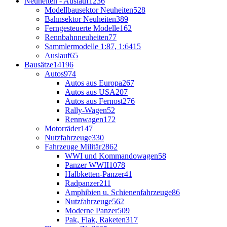
Neuheiten - Auslauf
1236
Modellbausektor Neuheiten
528
Bahnsektor Neuheiten
389
Ferngesteuerte Modelle
162
Rennbahnneuheiten
77
Sammlermodelle 1:87, 1:64
15
Auslauf
65
Bausätze
14196
Autos
974
Autos aus Europa
267
Autos aus USA
207
Autos aus Fernost
276
Rally-Wagen
52
Rennwagen
172
Motorräder
147
Nutzfahrzeuge
330
Fahrzeuge Militär
2862
WWI und Kommandowagen
58
Panzer WWII
1078
Halbketten-Panzer
41
Radpanzer
211
Amphibien u. Schienenfahrzeuge
86
Nutzfahrzeuge
562
Moderne Panzer
509
Pak, Flak, Raketen
317