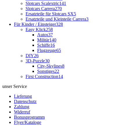
Slotcars Scalextric
141
Slotcars Carrera
270
Ersatzteile für Slotcars SX
5
Ersatzteile und Kleinteile Carrera
3
Für Kinder / Einsteiger
328
Easy Klick
258
Autos
37
Militär
140
Schiffe
16
Flugzeuge
65
DIY
26
3D-Puzzle
30
City-Skylines
8
Sonstiges
22
First Construction
14
unser Service
Lieferung
Datenschutz
Zahlung
Widerruf
Bonusprogramm
Flyer/Kataloge