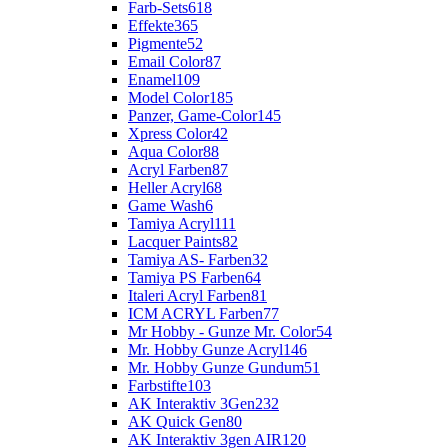
Farb-Sets
618
Effekte
365
Pigmente
52
Email Color
87
Enamel
109
Model Color
185
Panzer, Game-Color
145
Xpress Color
42
Aqua Color
88
Acryl Farben
87
Heller Acryl
68
Game Wash
6
Tamiya Acryl
111
Lacquer Paints
82
Tamiya AS- Farben
32
Tamiya PS Farben
64
Italeri Acryl Farben
81
ICM ACRYL Farben
77
Mr Hobby - Gunze Mr. Color
54
Mr. Hobby Gunze Acryl
146
Mr. Hobby Gunze Gundum
51
Farbstifte
103
AK Interaktiv 3Gen
232
AK Quick Gen
80
AK Interaktiv 3gen AIR
120