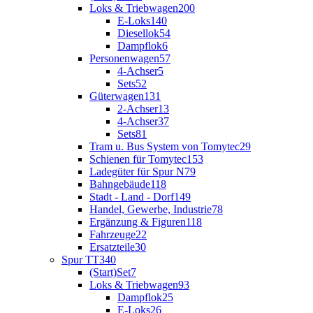
Loks & Triebwagen
200
E-Loks
140
Diesellok
54
Dampflok
6
Personenwagen
57
4-Achser
5
Sets
52
Güterwagen
131
2-Achser
13
4-Achser
37
Sets
81
Tram u. Bus System von Tomytec
29
Schienen für Tomytec
153
Ladegüter für Spur N
79
Bahngebäude
118
Stadt - Land - Dorf
149
Handel, Gewerbe, Industrie
78
Ergänzung & Figuren
118
Fahrzeuge
22
Ersatzteile
30
Spur TT
340
(Start)Set
7
Loks & Triebwagen
93
Dampflok
25
E-Loks
26