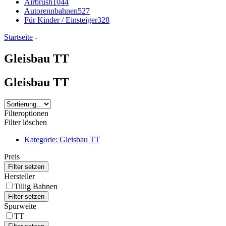
Airbrush
1044
Autorennbahnen
527
Für Kinder / Einsteiger
328
Startseite
-
Gleisbau TT
Gleisbau TT
Filteroptionen
Filter löschen
Kategorie: Gleisbau TT
Preis
Hersteller
Tillig Bahnen
Spurweite
TT