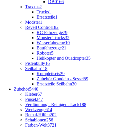
DB01
66
Traxxas
2
Trucks
1
Ersatzteile
1
Modster
1
Revell Control
182
RC Fahrzeuge
79
Monster Trucks
32
Wasserfahrzeug
10
Baufahrzeuge
21
Roboter
5
Helikopter und Quadcopter
35
Pistenbully
16
Seilbahn
118
Komplettsets
29
Zubehör Gondeln - Sessel
59
Ersatzteile Seilbahn
30
Zubehör
5440
Kleber
67
Pinsel
247
Verdünnung - Reiniger - Lack
188
Werkzeuge
614
Bemal-Hilfen
202
Schablonen
256
Farben-Welt
3721