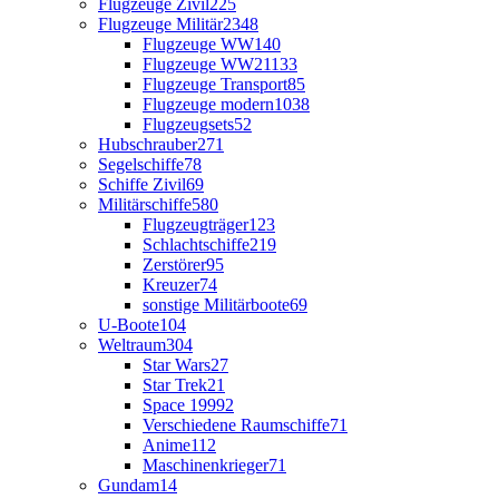
Flugzeuge Zivil
225
Flugzeuge Militär
2348
Flugzeuge WW1
40
Flugzeuge WW2
1133
Flugzeuge Transport
85
Flugzeuge modern
1038
Flugzeugsets
52
Hubschrauber
271
Segelschiffe
78
Schiffe Zivil
69
Militärschiffe
580
Flugzeugträger
123
Schlachtschiffe
219
Zerstörer
95
Kreuzer
74
sonstige Militärboote
69
U-Boote
104
Weltraum
304
Star Wars
27
Star Trek
21
Space 1999
2
Verschiedene Raumschiffe
71
Anime
112
Maschinenkrieger
71
Gundam
14