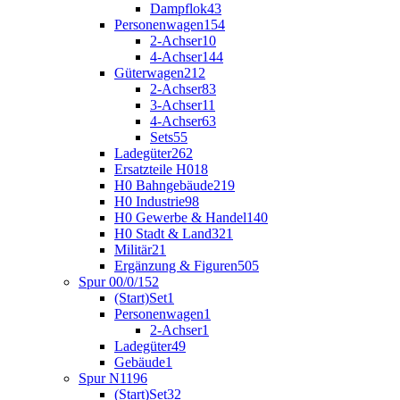
Dampflok
43
Personenwagen
154
2-Achser
10
4-Achser
144
Güterwagen
212
2-Achser
83
3-Achser
11
4-Achser
63
Sets
55
Ladegüter
262
Ersatzteile H0
18
H0 Bahngebäude
219
H0 Industrie
98
H0 Gewerbe & Handel
140
H0 Stadt & Land
321
Militär
21
Ergänzung & Figuren
505
Spur 00/0/1
52
(Start)Set
1
Personenwagen
1
2-Achser
1
Ladegüter
49
Gebäude
1
Spur N
1196
(Start)Set
32