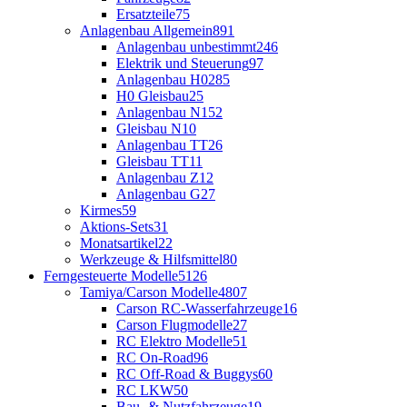
Ersatzteile
75
Anlagenbau Allgemein
891
Anlagenbau unbestimmt
246
Elektrik und Steuerung
97
Anlagenbau H0
285
H0 Gleisbau
25
Anlagenbau N
152
Gleisbau N
10
Anlagenbau TT
26
Gleisbau TT
11
Anlagenbau Z
12
Anlagenbau G
27
Kirmes
59
Aktions-Sets
31
Monatsartikel
22
Werkzeuge & Hilfsmittel
80
Ferngesteuerte Modelle
5126
Tamiya/Carson Modelle
4807
Carson RC-Wasserfahrzeuge
16
Carson Flugmodelle
27
RC Elektro Modelle
51
RC On-Road
96
RC Off-Road & Buggys
60
RC LKW
50
Bau- & Nutzfahrzeuge
19