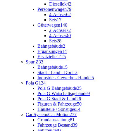
Diesellok
42
Personenwagen
79
4-Achser
62
Sets
17
Güterwagen
140
2-Achser
72
4-Achser
40
Sets
28
Bahngebäude
2
Ergänzungen
14
Ersatzteile TT
5
Spur Z
33
Bahngebäude
15
Stadt - Land - Dorf
13
Industrie - Gewerbe - Handel
5
Pola G
124
Pola G Bahngebäude
25
Pola G Wirtschaftsgebäude
9
Pola G Stadt & Land
26
Figuren & Fahrzeuge
50
Hausteile / Sonstiges
14
Car System/Car Motion
277
Grundausstattung
81
Fahrzeuge Bestand
39
Fahrzeuge
82