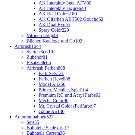
AK Interaktiv 3gen AFV
80
AK Interaktiv Figuren
40
AK Real Colors
180
AK Ölfarben ABT502 Goucho
52
AK Dual Exo
55
Spray Color
229
Vitrinen fertig
43
Bücher, Kataloge und Co
102
Airbrush
1044
Starter-Sets
10
Zubehör
81
Ersatzteile
65
Airbrush Farben
888
Farb-Sets
121
Farben Revell
88
Model Air
250
Primer, Metallic, Spiel
104
Premium RC und Acryl Farbe
92
Mecha Color
96
Mr. Crystal Color (Perlfarbe)
7
Game Air
130
Autorennbahnen
527
Sets
55
Bahnteile Scalextric
17
Bahnteile Carrera
36