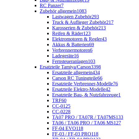
RC Panzer
7
Zubehör allgemein
1083
Lastwagen Zubehör
293
Truck & Auflieger Zubehör
217
Karosserien & Zubehör
213
Reifen & Räder
123
Elektromotoren & Regler
43
Akkus & Batterien
69
Verbrennermotoren
6
Ladegeräte
16
Fernsteueranlagen
103
Ersatzteile Tamiya/Carson
3398
Ersatzteile allgemein
434
Carson RC Tuningteile
66
Ersatzteile Verbrenner-Modelle
76
Ersatzteile Elektro-Modelle
42
Ersatzteile Bau- & Nutzfahrzeuge
1
TRF
60
CC-01
25
CC-02
28
TA07 PRO / TA07R / TA07MS
133
TA06 / TA06 PRO / TA06 MS
127
FF-04 EVO
118
FF-03 / FF-03 PRO
118